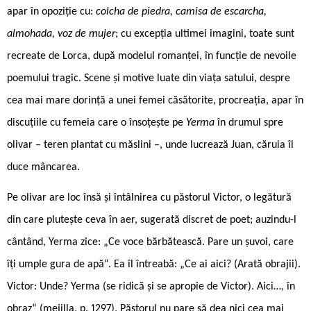
apar în opoziție cu:
colcha de piedra, camisa de escarcha,
almohada, voz de mujer
; cu excepția ultimei imagini, toate sunt
recreate de Lorca, după modelul romanței, în funcție de nevoile
poemului tragic. Scene și motive luate din viața satului, despre
cea mai mare dorință a unei femei căsătorite, procreația, apar în
discuțiile cu femeia care o însoțește pe
Yerma
în drumul spre
olivar – teren plantat cu măslini –, unde lucrează Juan, căruia îi
duce mâncarea.
Pe olivar are loc însă și întâlnirea cu păstorul Victor, o legătură
din care plutește ceva în aer, sugerată discret de poet; auzindu-l
cântând, Yerma zice: „Ce voce bărbătească. Pare un șuvoi, care
îți umple gura de apă“. Ea îl întreabă: „Ce ai aici? (Arată obrajii).
Victor: Unde? Yerma (se ridică și se apropie de Victor). Aici…, în
obraz“ (mejilla, p. 1297). Păstorul nu pare să dea nici cea mai