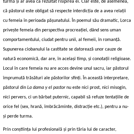
turmă și ar avea ca rezultat risipirea ei. Clar este, de asemenea,
că păstorul este obligat să respecte interdicția de a avea relații
cu femeia în perioada pășunatului. În poemul său dramatic, Lorca
privește femeia din perspectiva procreației, dând sens uman
comportamentului, ciudat pentru unii, al femeii, în romanță.
Supunerea ciobanului la castitate se datorează unor cauze de
natură economică, dar are, în același timp, și conotații religioase.
Locul în care femeia nu are acces devine unul sacru, iar păstorul
împrumută trăsături ale păstorilor sfinți. În această interpretare,
păstorul din
La dama y el pastor
nu este nici prost, nici misogin,
nici pervers, ci un bărbat puternic, capabil să refuze tentațiile de
orice fel (sex, hrană, îmbrăcăminte, distracție etc.), pentru a nu-
și perde turma.
Prin conștiința lui profesională și prin tăria lui de caracter,