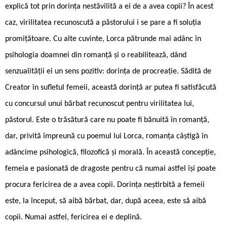
explică tot prin dorința nestăvilită a ei de a avea copii? În acest
caz, virilitatea recunoscută a păstorului i se pare a fi soluția
promițătoare. Cu alte cuvinte, Lorca pătrunde mai adânc în
psihologia doamnei din romanță și o reabilitează, dând
senzualității ei un sens pozitiv: dorința de procreație. Sădită de
Creator în sufletul femeii, această dorință ar putea fi satisfăcută
cu concursul unui bărbat recunoscut pentru virilitatea lui,
păstorul. Este o trăsătură care nu poate fi bănuită în romanță,
dar, privită împreună cu poemul lui Lorca, romanța câștigă în
adâncime psihologică, filozofică și morală. În această concepție,
femeia e pasionată de dragoste pentru că numai astfel își poate
procura fericirea de a avea copii. Dorința neștirbită a femeii
este, la început, să aibă bărbat, dar, după aceea, este să aibă
copii. Numai astfel, fericirea ei e deplină.