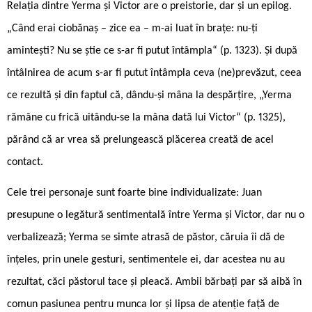
Relația dintre Yerma și Victor are o preistorie, dar și un epilog.
„Când erai ciobănaș – zice ea – m-ai luat în brațe: nu-ți
amintești? Nu se știe ce s-ar fi putut întâmpla“ (p. 1323). Și după
întâlnirea de acum s-ar fi putut întâmpla ceva (ne)prevăzut, ceea
ce rezultă și din faptul că, dându-și mâna la despărțire, „Yerma
rămâne cu frică uitându-se la mâna dată lui Victor“ (p. 1325),
părând că ar vrea să prelungească plăcerea creată de acel
contact.
Cele trei personaje sunt foarte bine individualizate: Juan
presupune o legătură sentimentală între Yerma și Victor, dar nu o
verbalizează; Yerma se simte atrasă de păstor, căruia îi dă de
înțeles, prin unele gesturi, sentimentele ei, dar acestea nu au
rezultat, căci păstorul tace și pleacă. Ambii bărbați par să aibă în
comun pasiunea pentru munca lor și lipsa de atenție față de