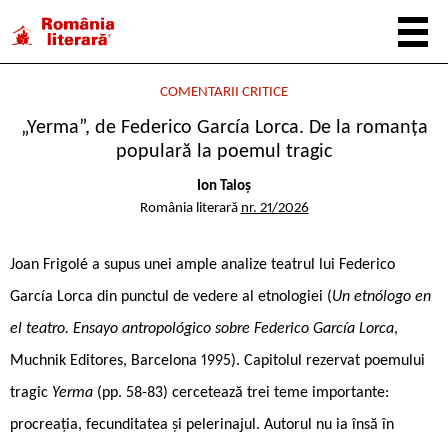
COMENTARII CRITICE
„Yerma”, de Federico García Lorca. De la romanța
populară la poemul tragic
Ion Taloș
România literară
nr. 21/2026
Joan Frigolé a supus unei ample analize teatrul lui Federico
García Lorca din punctul de vedere al etnologiei (
Un etnólogo en
el teatro. Ensayo antropológico sobre Federico García Lorca
,
Muchnik Editores, Barcelona 1995). Capitolul rezervat poemului
tragic
Yerma
(pp. 58-83) cercetează trei teme importante:
procreația, fecunditatea și pelerinajul. Autorul nu ia însă în