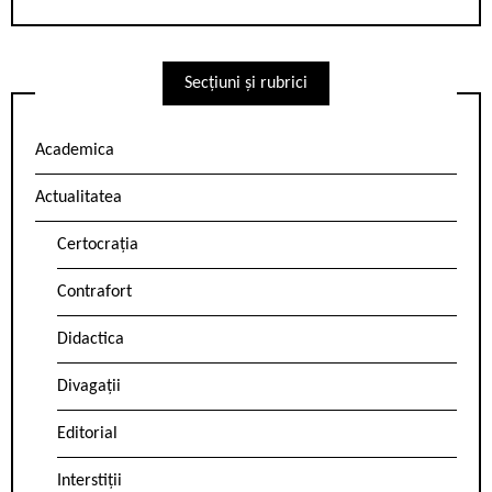
Secțiuni și rubrici
Academica
Actualitatea
Certocrația
Contrafort
Didactica
Divagații
Editorial
Interstiții