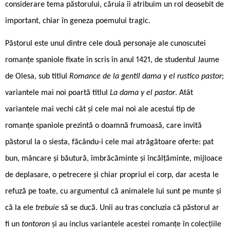
considerare tema păstorului, căruia îi atribuim un rol deosebit de
important, chiar în geneza poemului tragic.
Păstorul este unul dintre cele două personaje ale cunoscutei
romanțe spaniole fixate în scris în anul 1421, de studentul Jaume
de Olesa, sub titlul
Romance de la gentil dama y el rustico pastor
;
variantele mai noi poartă titlul
La dama y el pastor
. Atât
variantele mai vechi cât și cele mai noi ale acestui tip de
romanțe spaniole prezintă o doamnă frumoasă, care invită
păstorul la o siesta, făcându-i cele mai atrăgătoare oferte: pat
bun, mâncare și băutură, îmbrăcăminte și încălțăminte, mijloace
de deplasare, o petrecere și chiar propriul ei corp, dar acesta le
refuză pe toate, cu argumentul că animalele lui sunt pe munte și
că la ele
trebuie
să se ducă. Unii au tras concluzia că păstorul ar
fi un
tontoron
și au inclus variantele acestei romanțe în colecțiile