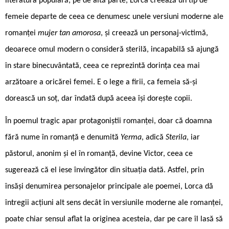
literatura populară; pe de altă parte, Lorca creează un tip de
femeie departe de ceea ce denumesc unele versiuni moderne ale
romanței
mujer tan amorosa
, și creează un personaj-victimă,
deoarece omul modern o consideră sterilă, incapabilă să ajungă
în stare binecuvântată, ceea ce reprezintă dorința cea mai
arzătoare a oricărei femei. E o lege a firii, ca femeia să-și
dorească un soț, dar îndată după aceea își dorește copii.
În poemul tragic apar protagoniștii romanței, doar că doamna
fără nume în romanță e denumită
Yerma
, adică
Sterila
, iar
păstorul, anonim și el în romanță, devine Victor, ceea ce
sugerează că el iese învingător din situația dată. Astfel, prin
însăși denumirea personajelor principale ale poemei, Lorca dă
întregii acțiuni alt sens decât în versiunile moderne ale romanței,
poate chiar sensul aflat la originea acesteia, dar pe care îl lasă să