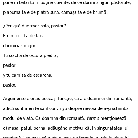
pune în balanță în puține cuvinte: de ce dormi singur, păstorule,
plapuma ta e de piatră sură, cămașa ta e de brumă:
¿Por qué duermes solo, pastor?
En mi colcha de lana
dormirías mejor.
Tu colcha de oscura piedra,
pastor,
y tu camisa de escarcha,
pastor.
Argumentele ei au aceeași funcție, ca ale doamnei din romanță,
adică sunt menite să îl convingă despre nevoia de a-și schimba
modul de viață. Ca doamna din romanță,
Yerma
menționează
cămașa, patul, perna, adăugând motivul că, în singurătatea lui