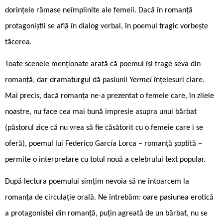
dorințele rămase neîmplinite ale femeii. Dacă în romanță
protagoniștii se află în dialog verbal, în poemul tragic vorbește
tăcerea.
Toate scenele menționate arată că poemul își trage seva din
romanță, dar dramaturgul dă pasiunii
Yermei
înțelesuri clare.
Mai precis, dacă romanța ne-a prezentat o femeie care, în zilele
noastre, nu face cea mai bună impresie asupra unui bărbat
(păstorul zice că nu vrea să fie căsătorit cu o femeie care i se
oferă), poemul lui Federico García Lorca – romanță șoptită –
permite o interpretare cu totul nouă a celebrului text popular.
După lectura poemului simțim nevoia să ne întoarcem la
romanța de circulație orală. Ne întrebăm: oare pasiunea erotică
a protagonistei din romanță, puțin agreată de un bărbat, nu se