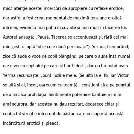
mică atenție acestei încercări de apropiere cu reflexe erotice,
dar astfel a fost creat momentul de maximă tensiune erotică
între ei, evidentă mai puțin în cuvinte și mai mult în tăcerea lor.
Autorul adaugă: „Pauză. Tăcerea se accentuează și, fără cel mai
mic gest, o luptă între cele două personaje“). Yerma, tremurând,
zice că aude o voce de copil plângând, pe care o aude însă numai
ea: e vocea copilului pe care și l-ar fi dorit, dar nu l-a putut avea.
Yerma recunoaște: „Sunt iluziile mele. (Se uită la el fix, iar Victor
se uită și el, încet, oarecum cu teamă)“, conștient că e pe punctul
de a încălca prohibiția. Sentimente puternice bântuie inimile
amândurora, dar acestea nu dau rezultat, deoarece chiar și
contactul vizual e întrerupt de păstor, care nu suportă această
încărcătură erotică și pleacă.