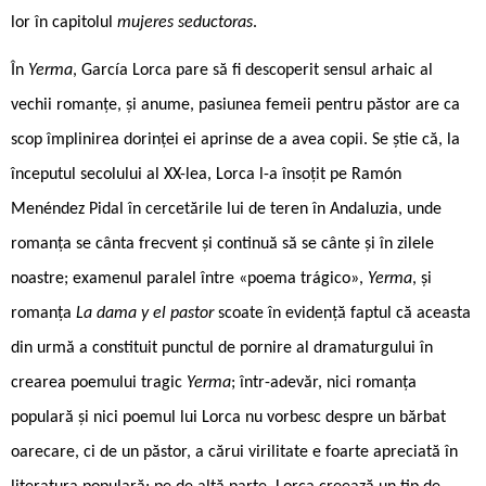
lor în capitolul
mujeres seductoras
.
În
Yerma
, García Lorca pare să fi descoperit sensul arhaic al
vechii romanțe, și anume, pasiunea femeii pentru păstor are ca
scop împlinirea dorinței ei aprinse de a avea copii. Se știe că, la
începutul secolului al XX-lea, Lorca l-a însoțit pe Ramón
Menéndez Pidal în cercetările lui de teren în Andaluzia, unde
romanța se cânta frecvent și continuă să se cânte și în zilele
noastre; examenul paralel între «poema trágico»,
Yerma
, și
romanța
La dama y el pastor
scoate în evidență faptul că aceasta
din urmă a constituit punctul de pornire al dramaturgului în
crearea poemului tragic
Yerma
; într-adevăr, nici romanța
populară și nici poemul lui Lorca nu vorbesc despre un bărbat
oarecare, ci de un păstor, a cărui virilitate e foarte apreciată în