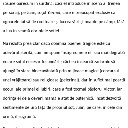
răsune oarecum în surdină; căci el introduce în scenă al treilea
personaj, pe Juan, soțul
Yermei
, care e preocupat exclusiv ca
ogoarele lui să fie roditoare și lucrează zi și noapte pe câmp, fără
a lua în seamă dorințele soției.
Nu rezultă prea clar dacă doamna poemei tragice este cu
adevărat sterilă, cum ne spune însuși numele ei, sau mai degrabă
nu are soțul necesar fecundării; căci ea încearcă zadarnic să
ajungă în stare binecuvântată prin mijloace magice (concursul
unei vrăjitoare) sau religioase (pelerinaj), dar în suflet mai poartă
ecouri ale primei ei iubiri, care a fost tocmai păstorul Victor, iar
dorința ei de a deveni mamă e atât de puternică, încât dezvoltă
sentimente de ură față de propriul soț, Juan, pe care, în cele din
urmă, îl sugrumă.