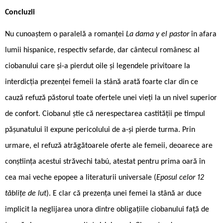
Concluzii
Nu cunoaștem o paralelă a romanței
La dama y el pastor
în afara
lumii hispanice, respectiv sefarde, dar cântecul românesc al
ciobanului care și-a pierdut oile și legendele privitoare la
interdicția prezenței femeii la stână arată foarte clar din ce
cauză refuză păstorul toate ofertele unei vieți la un nivel superior
de confort. Ciobanul știe că nerespectarea castității pe timpul
pășunatului îl expune pericolului de a-și pierde turma. Prin
urmare, el refuză atrăgătoarele oferte ale femeii, deoarece are
conștiința acestui străvechi tabú, atestat pentru prima oară în
cea mai veche epopee a literaturii universale (
Eposul celor 12
tăblițe de lut
). E clar că prezența unei femei la stână ar duce
implicit la neglijarea unora dintre obligațiile ciobanului față de