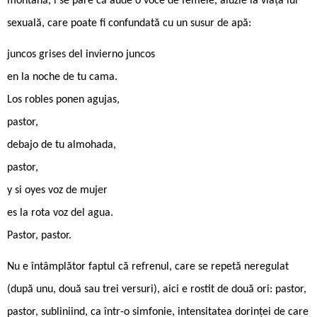
montană, i se pare că aude o voce de femeie, aluzie la viața lui
sexuală, care poate fi confundată cu un susur de apă:
juncos grises del invierno juncos
en la noche de tu cama.
Los robles ponen agujas,
pastor,
debajo de tu almohada,
pastor,
y si oyes voz de mujer
es la rota voz del agua.
Pastor, pastor.
Nu e întâmplător faptul că refrenul, care se repetă neregulat
(după unu, două sau trei versuri), aici e rostit de două ori: pastor,
pastor, subliniind, ca într-o simfonie, intensitatea dorinței de care