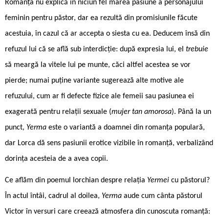
Romanța nu explică în niciun fel marea pasiune a personajului
feminin pentru păstor, dar ea rezultă din promisiunile făcute
acestuia, în cazul că ar accepta o siesta cu ea. Deducem însă din
refuzul lui că se află sub interdicție: după expresia lui, el
trebuie
să meargă la vitele lui pe munte, căci altfel acestea se vor
pierde; numai puține variante sugerează alte motive ale
refuzului, cum ar fi defecte fizice ale femeii sau pasiunea ei
exagerată pentru relații sexuale (
mujer tan amorosa
). Până la un
punct,
Yerma
este o variantă a doamnei din romanța populară,
dar Lorca dă sens pasiunii erotice vizibile în romanță, verbalizând
dorința acesteia de a avea copii.
Ce aflăm din poemul lorchian despre relația
Yermei
cu păstorul?
În actul întâi, cadrul al doilea,
Yerma
aude cum cânta păstorul
Victor în versuri care creează atmosfera din cunoscuta romanță: