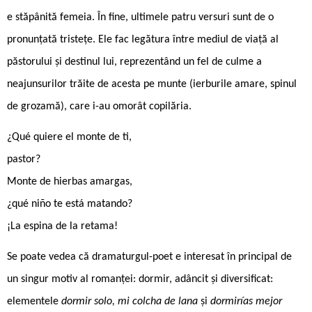
e stăpânită femeia. În fine, ultimele patru versuri sunt de o
pronunțată tristețe. Ele fac legătura între mediul de viață al
păstorului și destinul lui, reprezentând un fel de culme a
neajunsurilor trăite de acesta pe munte (ierburile amare, spinul
de grozamă), care i-au omorât copilăria.
¿Qué quiere el monte de ti,
pastor?
Monte de hierbas amargas,
¿qué niño te está matando?
¡La espina de la retama!
Se poate vedea că dramaturgul-poet e interesat în principal de
un singur motiv al romanței: dormir, adâncit și diversificat:
elementele
dormir solo, mi colcha de lana
și
dormirías mejor