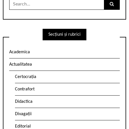
Search
for:
Secțiuni și rubrici
Academica
Actualitatea
Certocrația
Contrafort
Didactica
Divagații
Editorial