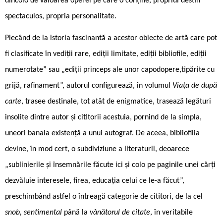
dincolo de valoarea operei pe care o conține, propriul destin
spectaculos, propria personalitate.
Plecând de la istoria fascinantă a acestor obiecte de artă care pot
fi clasificate în vediții rare, ediții limitate, ediții bibliofile, ediții
numerotate” sau „ediții princeps ale unor capodopere,tipărite cu
grijă, rafinament”, autorul configurează, în volumul
Viața de după
carte
, trasee destinale, tot atât de enigmatice, trasează legături
insolite dintre autor și cititorii acestuia, pornind de la simpla,
uneori banala existență a unui autograf. De aceea, bibliofilia
devine, în mod cert, o subdiviziune a literaturii, deoarece
„sublinierile și însemnările făcute ici și colo pe paginile unei cărți
dezvăluie interesele, firea, educația celui ce le-a făcut”,
preschimbând astfel o întreagă categorie de cititori, de la cel
snob, sentimental
până la
vânătorul de citate
, în veritabile