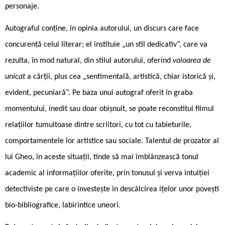
personaje.
Autograful conține, în opinia autorului, un discurs care face
concurență celui literar; el instituie „un stil dedicativ”, care va
rezulta, în mod natural, din stilul autorului, oferind
valoarea de
unicat
a cărții, plus cea „sentimentală, artistică, chiar istorică și,
evident, pecuniară”. Pe baza unui autograf oferit în graba
momentului, inedit sau doar obișnuit, se poate reconstitui filmul
relațiilor tumultoase dintre scriitori, cu tot cu tabieturile,
comportamentele lor artistice sau sociale. Talentul de prozator al
lui Gheo, în aceste situații, tinde să mai îmblânzească tonul
academic al informațiilor oferite, prin tonusul și verva intuiției
detectiviste pe care o investește în descâlcirea ițelor unor povești
bio-bibliografice, labirintice uneori.