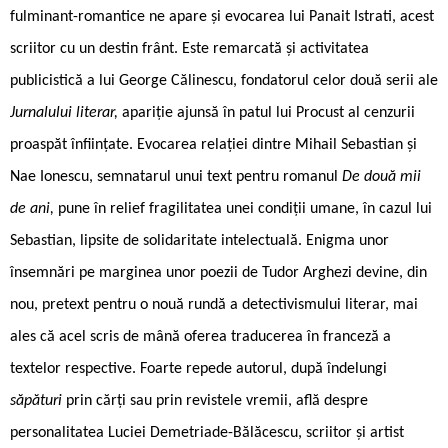
fulminant-romantice ne apare și evocarea lui Panait Istrati, acest
scriitor cu un destin frânt. Este remarcată și activitatea
publicistică a lui George Călinescu, fondatorul celor două serii ale
Jurnalului literar,
apariție ajunsă în patul lui Procust al cenzurii
proaspăt înființate. Evocarea relației dintre Mihail Sebastian și
Nae Ionescu, semnatarul unui text pentru romanul
De două mii
de ani,
pune în relief fragilitatea unei condiții umane, în cazul lui
Sebastian, lipsite de solidaritate intelectuală. Enigma unor
însemnări pe marginea unor poezii de Tudor Arghezi devine, din
nou, pretext pentru o nouă rundă a detectivismului literar, mai
ales că acel scris de mână oferea traducerea în franceză a
textelor respective. Foarte repede autorul, după îndelungi
săpături
prin cărți sau prin revistele vremii, află despre
personalitatea Luciei Demetriade-Bălăcescu, scriitor și artist