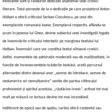
Relevante sunt și rândurile dedicate anatomiei unei cronici
literare. Totul pornește de la o dedicație pe care prozatorul Anton
Holban o oferă criticului Șerban Cioculescu, pe unul din
exemplarele romanului
Ioana.
Exemplarul respectiv, aflându-se
acum în posesia lui Gheo, devine subiectul unei investigații legate
de însemnările criticului interbelic pe marginea textului lui
Holban. Însemnări care vor constitui textul viitoarei cronici.
Astfel, momentele de admirație moderată sau de malițiozitate, în
funcție de inconsecvențele/scăderile textului, arată parcursul
alternanței dintre desenul unor „semne de întrebare, semne de
nedumerire ori nemulțumire” venite din partea cititorului
profesionist și spiritul acestuia, „răutăcios-ironic”, activat tot mai
mult pe măsură ce lectura devine tot mai
incendiară.
Indiferent de epocă sau de spațiu, cartea oferă contextul sau