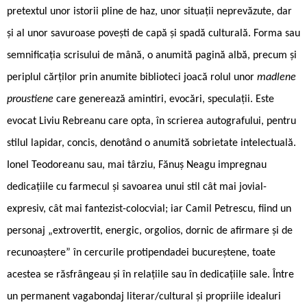
pretextul unor istorii pline de haz, unor situații neprevăzute, dar
și al unor savuroase povești de capă și spadă culturală. Forma sau
semnificația scrisului de mână, o anumită pagină albă, precum și
periplul cărților prin anumite biblioteci joacă rolul unor
madlene
proustiene
care generează amintiri, evocări, speculații. Este
evocat Liviu Rebreanu care opta, în scrierea autografului, pentru
stilul lapidar, concis, denotând o anumită sobrietate intelectuală.
Ionel Teodoreanu sau, mai târziu, Fănuș Neagu impregnau
dedicațiile cu farmecul și savoarea unui stil cât mai jovial-
expresiv, cât mai fantezist-colocvial; iar Camil Petrescu, fiind un
personaj „extrovertit, energic, orgolios, dornic de afirmare și de
recunoaștere” în cercurile protipendadei bucureștene, toate
acestea se răsfrângeau și în relațiile sau în dedicațiile sale. Între
un permanent vagabondaj literar/cultural și propriile idealuri