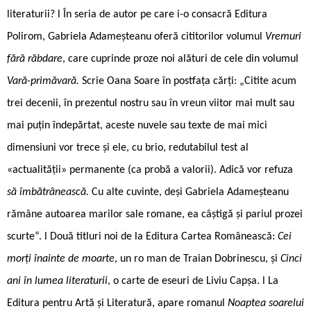
literaturii? l În seria de autor pe care i-o consacră Editura
Polirom, Gabriela Adameșteanu oferă cititorilor volumul
Vremuri
fără răbdare
, care cuprinde proze noi alături de cele din volumul
Vară-primăvară.
Scrie Oana Soare în postfața cărți: „Citite acum
trei decenii, în prezentul nostru sau în vreun viitor mai mult sau
mai puțin îndepărtat, aceste nuvele sau texte de mai mici
dimensiuni vor trece și ele, cu brio, redutabilul test al
«actualității» permanente (ca probă a valorii). Adică vor refuza
să îmbătrânească.
Cu alte cuvinte, deși Gabriela Adameșteanu
rămâne autoarea marilor sale romane, ea câștigă și pariul prozei
scurte“. l Două titluri noi de la Editura Cartea Românească:
Cei
morți înainte de moarte
, un ro man de Traian Dobrinescu, și
Cinci
ani în lumea literaturii
, o carte de eseuri de Liviu Capșa. l La
Editura pentru Artă și Literatură, apare romanul
Noaptea soarelui