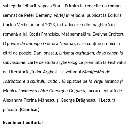
sub egida Editurii Napoca Star. l Primim la redacție un roman
semnat de Péter Demény,
Vârtej în reluare
, publicat la Editura
Curtea Veche, în anul 2023, în traducerea din maghiară în
română a lui Kocsis Francisko. Mai semnalăm: Evelyne Croitoru,
O privire de aproape
(Editura Neuma), care conține cronici la
cărți de poezie; Dan Ionescu,
Lirismul arghezian, de la canon la
subversiune,
carte de studii arghezologice premiată la Festivalul
de Literatură „Tudor Arghezi“, și volumul
Manifestări de
„sărbătoare a spiritului critic“. 18 epistole de la Virgil Ierunca și
Monica Lovinescu către Gheorghe Grigurcu
, lucrare editată de
Alexandra Florina Mănescu și George Drăghescu. l Lectură
plăcută!
(Cronicar)
Eveniment editorial