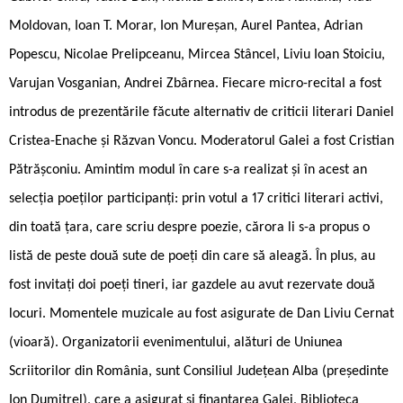
Moldovan, Ioan T. Morar, Ion Mureșan, Aurel Pantea, Adrian
Popescu, Nicolae Prelipceanu, Mircea Stâncel, Liviu Ioan Stoiciu,
Varujan Vosganian, Andrei Zbârnea. Fiecare micro-recital a fost
introdus de prezentările făcute alternativ de criticii literari Daniel
Cristea-Enache și Răzvan Voncu. Moderatorul Galei a fost Cristian
Pătrășconiu. Amintim modul în care s-a realizat și în acest an
selecția poeților participanți: prin votul a 17 critici literari activi,
din toată țara, care scriu despre poezie, cărora li s-a propus o
listă de peste două sute de poeți din care să aleagă. În plus, au
fost invitați doi poeți tineri, iar gazdele au avut rezervate două
locuri. Momentele muzicale au fost asigurate de Dan Liviu Cernat
(vioară). Organizatorii evenimentului, alături de Uniunea
Scriitorilor din România, sunt Consiliul Județean Alba (președinte
Ion Dumitrel), care a asigurat și finanțarea Galei, Biblioteca