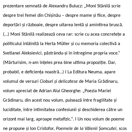
prezentare semnată de Alexandru Bulucz: „Moni Stănilă scrie
despre trei femei din Chișinău – despre mame și fiice, despre
deportări și războaie, despre uitarea lentă și amintirea bruscă.
(…) Moni Stănilă realizează ceva rar: scrie cu acea concretețe a
politicului întâlnită la Herta Müller și cu memoria colectivă a
Svetlanei Aleksievici, păstrându-și în întregime propria voce.“
(Mărturisim, n-am înțeles prea bine ultima propoziție. Dar,
probabil, e deficiența noastră…) l La Editura Neuma, apare
volumul de versuri
Cioburi și delicatese
de Maria Grădinaru,
volum apreciat de Adrian Alui Gheorghe: „Poezia Mariei
Grădinaru, din acest nou volum, pulsează între fragilitate și
luciditate, între intimitatea confesiunii și deschiderea către un
orizont mai larg, aproape metafizic.“. l Un nou volum de poeme
ne propune și Ion Cristofor,
Poemele de la Vălenii Șomcutei
, scos