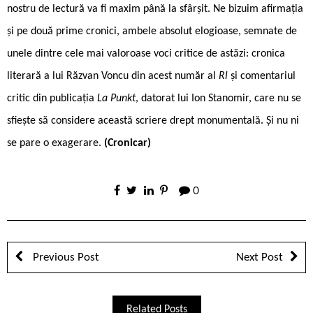
nostru de lectură va fi maxim până la sfârșit. Ne bizuim afirmația
și pe două prime cronici, ambele absolut elogioase, semnate de
unele dintre cele mai valoroase voci critice de astăzi: cronica
literară a lui Răzvan Voncu din acest număr al
Rl
și comentariul
critic din publicația
La Punkt
, datorat lui Ion Stanomir, care nu se
sfiește să considere această scriere drept monumentală. Și nu ni
se pare o exagerare.
(Cronicar)
0
Previous Post
Next Post
Related Posts