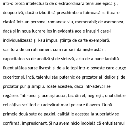
într-o proză intelectuală de o extraordinară tensiune epică și,
deopotrivă, dacă o izbutit să preschimbe o faimoasă scriitoare
clasică într-un personaj romanesc viu, memorabil; de asemenea,
dacă și în noua lucrare ies în evidență acele însușiri care-l
individualizează și l-au impus: știința de carte exemplară,
scriitura de un rafinament cum rar se întâlnește astăzi,
capacitatea sa de analiză și de sinteză, arta de a pune laolaltă
fluent atâtea surse livrești și de a le topi într-o poveste care curge
cuceritor și, încă, talentul său puternic de prozator al ideilor și de
prozator pur și simplu. Toate acestea, dacă într-adevăr se
regăsesc într-unul și același autor, fac din el, negreșit, unul dintre
cei câțiva scriitori cu adevărat mari pe care îi avem. După
primele două sute de pagini, calitățile acestea la superlativ se
confirmă, impresionant. Și nu avem nicio îndoială că entuziasmul