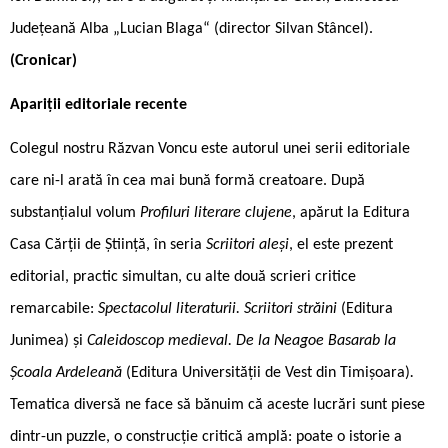
Județeană Alba „Lucian Blaga“ (director Silvan Stâncel).
(Cronicar)
Apariții editoriale recente
Colegul nostru Răzvan Voncu este autorul unei serii editoriale
care ni-l arată în cea mai bună formă creatoare. După
substanțialul volum
Profiluri literare clujene
, apărut la Editura
Casa Cărții de Știință, în seria
Scriitori aleși
, el este prezent
editorial, practic simultan, cu alte două scrieri critice
remarcabile:
Spectacolul literaturii. Scriitori străini
(Editura
Junimea) și
Caleidoscop medieval. De la Neagoe Basarab la
Școala Ardeleană
(Editura Universității de Vest din Timișoara)
.
Tematica diversă ne face să bănuim că aceste lucrări sunt piese
dintr-un puzzle, o construcție critică amplă: poate o istorie a