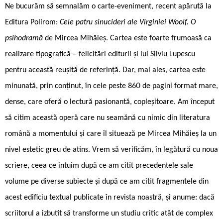
Ne bucurăm să semnalăm o carte-eveniment, recent apărută la
Editura Polirom:
Cele patru sinucideri ale Virginiei Woolf. O
psihodramă
de Mircea Mihăieș. Cartea este foarte frumoasă ca
realizare tipografică – felicitări editurii și lui Silviu Lupescu
pentru această reușită de referință. Dar, mai ales, cartea este
minunată, prin conținut, în cele peste 860 de pagini format mare,
dense, care oferă o lectură pasionantă, copleșitoare. Am început
să citim această operă care nu seamănă cu nimic din literatura
română a momentului și care îl situează pe Mircea Mihăieș la un
nivel estetic greu de atins. Vrem să verificăm, în legătură cu noua
scriere, ceea ce intuim după ce am citit precedentele sale
volume pe diverse subiecte și după ce am citit fragmentele din
acest edificiu textual publicate în revista noastră, și anume: dacă
scriitorul a izbutit să transforme un studiu critic atât de complex