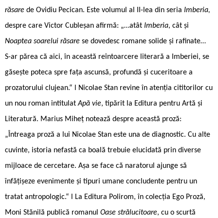
răsare
de Ovidiu Pecican. Este volumul al II-lea din seria
Imberia,
despre care Victor Cubleșan afirmă: „…atât
Imberia
, cât și
Noaptea soarelui răsare
se dovedesc romane solide și rafinate…
S-ar părea că aici, în această reîntoarcere literară a Imberiei, se
găsește poteca spre fața ascunsă, profundă și cuceritoare a
prozatorului clujean.“ l Nicolae Stan revine în atenția cititorilor cu
un nou roman intitulat
Apă vie
, tipărit la Editura pentru Artă și
Literatură. Marius Miheț notează despre această proză:
„Întreaga proză a lui Nicolae Stan este una de diagnostic. Cu alte
cuvinte, istoria nefastă ca boală trebuie elucidată prin diverse
mijloace de cercetare. Așa se face că naratorul ajunge să
înfățișeze evenimente și tipuri umane concludente pentru un
tratat antropologic.“ l La Editura Polirom, în colecția Ego Proză,
Moni Stănilă publică romanul
Oase strălucitoare
, cu o scurtă