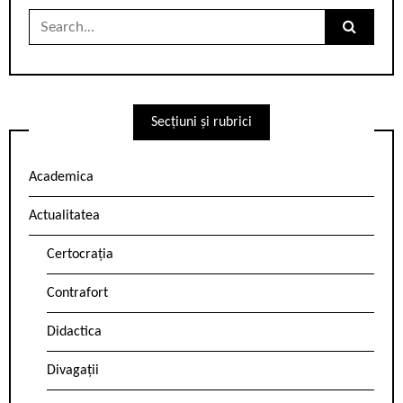
Search
for:
Secțiuni și rubrici
Academica
Actualitatea
Certocrația
Contrafort
Didactica
Divagații