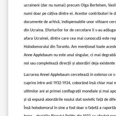
ucraineni (dar nu numai) precum Olga Bertelsen, Vasil
numi doar pe câțiva dintre ei. Acestor contributori le 
documente de arhivă, indispensabile unor viitoare cerc
din Ucraina. Eforturilor lor de cercetare li s-au adăugat
afara Ucrainei, dintre care cea mai cunoscută este rep
Holodomorului din Toronto. Am menționat toate acestea
Anne Applebaum nu este unul singular, ci mai degrabă
noi sau completează direcții și abordări deja existente 
Lucrarea Annei Applebaum cercetează
in extenso
ce s
cuprins între anii 1932-1934, coborând însă chiar mai 
ultimilor ani ai primei conflagrații mondiale și mai apoi
și să expună abordările noului stat sovietic față de dif
Însă holodomorul în sine a fost doar o fațetă a raportăr