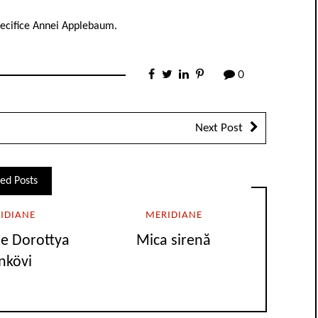
specifice Annei Applebaum.
0
Next Post
ed Posts
IDIANE
MERIDIANE
e Dorottya
Mica sirenă
nkövi