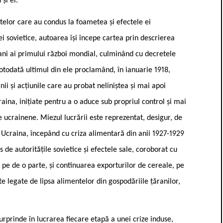
și ei.
telor care au condus la foametea și efectele ei
ei sovietice, autoarea își începe cartea prin descrierea
 ani ai primului război mondial, culminând cu decretele
otodată ultimul din ele proclamând, în ianuarie 1918,
nii și acțiunile care au probat neliniștea și mai apoi
raina, inițiate pentru a o aduce sub propriul control și mai
 ucrainene. Miezul lucrării este reprezentat, desigur, de
 Ucraina, începând cu criza alimentară din anii 1927-1929
 de autoritățile sovietice și efectele sale, coroborat cu
e pe de o parte, și continuarea exporturilor de cereale, pe
te legate de lipsa alimentelor din gospodăriile țăranilor,
rprinde în lucrarea fiecare etapă a unei crize induse,