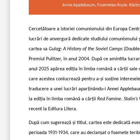
Anne Applebaum, Foametea Roșie. Războiul 
Cercetătoare a istoriei comunismului din Europa Cent
lucrări de anvergură dedicate studiului comunismului și
cartea sa
Gulag: A History of the Soviet Camps
(Doubled
Premiul Pulitzer, în anul 2004. După ce amintita lucrar
anul 2025 apărea ediția în limba română a cărții sale 
care acestea conlucrează pentru a-și susține interesel
traducere a unei lucrări aparținându-i Annei Applebau
la ediția în limba română a cărții
Red Famine. Stalin’s
recent la Editura Litera.
După cum sugerează și titlul, cartea este dedicată eve
perioada 1931-1934, care au declanșat o foamete teribi