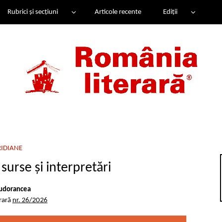
Rubrici și secțiuni
Articole recente
Ediții
IDIANE
urse și interpretări
udorancea
rară
nr. 26/2026