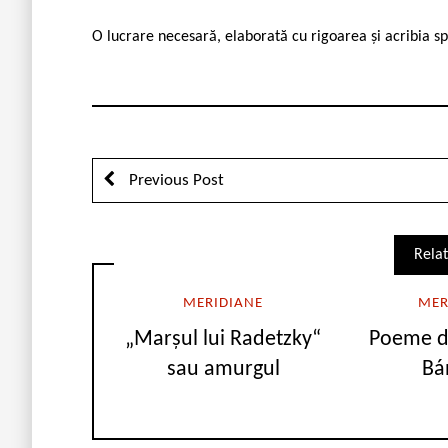
O lucrare necesară, elaborată cu rigoarea și acribia 
Previous Post
Relat
MERIDIANE
MER
„Marşul lui Radetzky“
Poeme d
sau amurgul
Bá