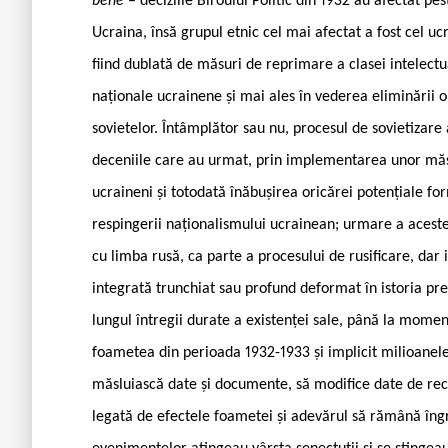
bene
– deciziile Biroului Politic din 1932 au afectat 
Ucraina, însă grupul etnic cel mai afectat a fost cel u
fiind dublată de măsuri de reprimare a clasei intelectual
naționale ucrainene și mai ales în vederea eliminării o
sovietelor. Întâmplător sau nu, procesul de sovietizare 
deceniile care au urmat, prin implementarea unor măsur
ucraineni și totodată înăbușirea oricărei potențiale fo
respingerii naționalismului ucrainean; urmare a aceste
cu limba rusă, ca parte a procesului de rusificare, dar 
integrată trunchiat sau profund deformat în istoria pre
lungul întregii durate a existenței sale, până la moment
foametea din perioada 1932-1933 și implicit milioanele
măsluiască date și documente, să modifice date de rece
legată de efectele foametei și adevărul să rămână îngr