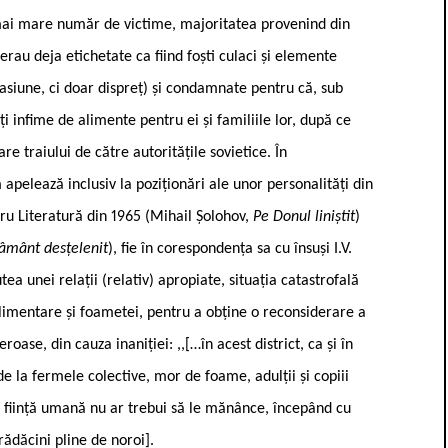
 mai mare număr de victime, majoritatea provenind din
erau deja etichetate ca fiind foști culaci și elemente
asiune, ci doar dispreț) și condamnate pentru că, sub
i infime de alimente pentru ei și familiile lor, după ce
e traiului de către autoritățile sovietice. În
pelează inclusiv la poziționări ale unor personalități din
ru Literatură din 1965 (Mihail Șolohov,
Pe Donul liniștit
)
âmânt desțelenit
), fie în corespondența sa cu însuși I.V.
utea unei relații (relativ) apropiate, situația catastrofală
 alimentare și foametei, pentru a obține o reconsiderare a
oase, din cauza inaniției: ,,[…în acest district, ca și în
 de la fermele colective, mor de foame, adulții și copiii
o ființă umană nu ar trebui să le mănânce, începând cu
 rădăcini pline de noroi].