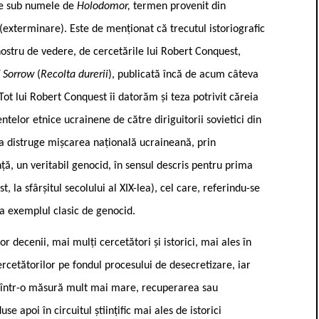
fie sub numele de
Holodomor,
termen provenit din
(exterminare). Este de menționat că trecutul istoriografic
nostru de vedere, de cercetările lui Robert Conquest,
f Sorrow
(
Recolta durerii
), publicată încă de acum câteva
 Tot lui Robert Conquest îi datorăm și teza potrivit căreia
elor etnice ucrainene de către diriguitorii sovietici din
 a distruge mișcarea națională ucraineană, prin
ță, un veritabil genocid, în sensul descris pentru prima
, la sfârșitul secolului al XIX-lea), cel care, referindu-se
ra exemplul clasic de genocid.
r decenii, mai mulți cercetători și istorici, mai ales în
cercetătorilor pe fondul procesului de desecretizare, iar
, într-o măsură mult mai mare, recuperarea sau
se apoi în circuitul științific mai ales de istorici