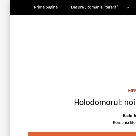
Prima pagină
Despre „România literară”
MER
Holodomorul: noi s
Radu T
România lite