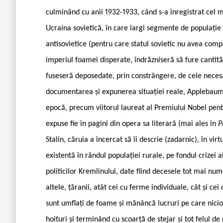
culminând cu anii 1932-1933, când s-a înregistrat cel
Ucraina sovietică, în care largi segmente de populație 
antisovietice (pentru care statul sovietic nu avea comp
imperiul foamei disperate, îndrăzniseră să fure cantităț
fuseseră deposedate, prin constrângere, de cele necesar
documentarea și expunerea situației reale, Applebaum a
epocă, precum viitorul laureat al Premiului Nobel pent
expuse fie în pagini din opera sa literară (mai ales în
P
Stalin, căruia a încercat să îi descrie (zadarnic), în virt
existentă în rândul populației rurale, pe fondul crizei
politicilor Kremlinului, date fiind decesele tot mai numer
altele, țăranii, atât cei cu ferme individuale, cât și cei
sunt umflați de foame și mănâncă lucruri pe care nici
hoituri și terminând cu scoarță de stejar și tot felul de