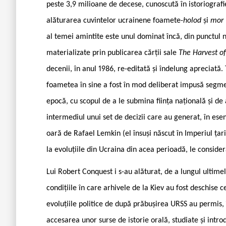
peste 3,9 milioane de decese, cunoscută în istoriogra
alăturarea cuvintelor ucrainene foamete-
holod
și
mor
al temei amintite este unul dominat încă, din punctul 
materializate prin publicarea cărții sale
The Harvest o
decenii, în anul 1986, re-editată și îndelung apreciată.
foametea în sine a fost în mod deliberat impusă segment
epocă, cu scopul de a le submina ființa națională și de
intermediul unui set de decizii care au generat, în esen
oară de Rafael Lemkin (el însuși născut în Imperiul țarist
la evoluțiile din Ucraina din acea perioadă, le conside
Lui Robert Conquest i s-au alăturat, de a lungul ultimelo
condițiile în care arhivele de la Kiev au fost deschise 
evoluțiile politice de după prăbușirea URSS au permis
accesarea unor surse de istorie orală, studiate și introdu