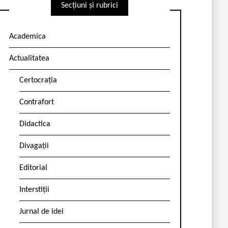
Secțiuni și rubrici
Academica
Actualitatea
Certocrația
Contrafort
Didactica
Divagații
Editorial
Interstiții
Jurnal de idei