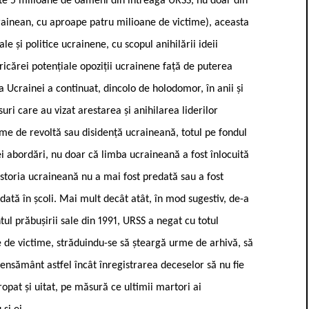
peste 5 milioane de oameni din întreaga URSS, nu doar din
crainean, cu aproape patru milioane de victime), aceasta
e și politice ucrainene, cu scopul anihilării ideii
ricărei potențiale opoziții ucrainene față de puterea
a Ucrainei a continuat, dincolo de holodomor, în anii și
i care au vizat arestarea și anihilarea liderilor
rme de revoltă sau disidență ucraineană, totul pe fondul
i abordări, nu doar că limba ucraineană a fost înlocuită
istoria ucraineană nu a mai fost predată sau a fost
dată în școli. Mai mult decât atât, în mod sugestiv, de-a
ul prăbușirii sale din 1991, URSS a negat cu totul
 de victime, străduindu-se să șteargă urme de arhivă, să
nsământ astfel încât înregistrarea deceselor să nu fie
opat și uitat, pe măsură ce ultimii martori ai