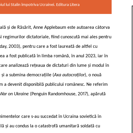
lui Stalin împotriva Ucrainei. Editura Litera
rală și de Răsărit, Anne Applebaum este autoarea câtorva
 regimurilor dictatoriale, fiind cunoscută mai ales pentru
ay, 2003), pentru care a fost laureată de altfel cu
ea a fost publicată în limba română, în anul 2023, iar în
care analizează rețeaua de dictaturi din lume și modul în
e și a submina democrațiile (
Axa autocraților
), o nouă
m a devenit disponibilă publicului românesc. Ne referim
 War on Ukraine
(Penguin Randomhouse, 2017), apărută
nimentelor care s-au succedat în Ucraina sovietică în
lă și au condus la o catastrofă umanitară soldată cu