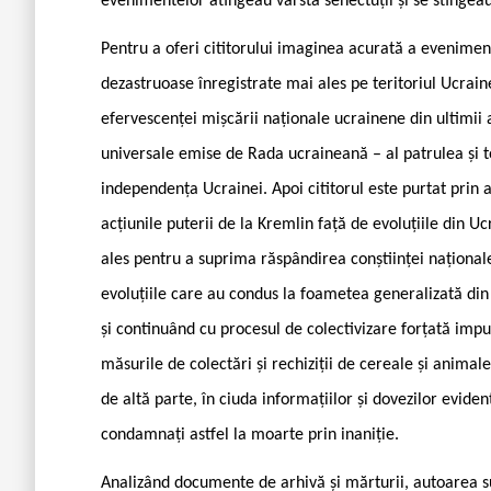
evenimentelor atingeau vârsta senectuții și se stingeau 
Pentru a oferi cititorului imaginea acurată a evenimen
dezastruoase înregistrate mai ales pe teritoriul Ucrain
efervescenței mișcării naționale ucrainene din ultimii
universale emise de Rada ucraineană – al patrulea și t
independența Ucrainei. Apoi cititorul este purtat prin a
acțiunile puterii de la Kremlin față de evoluțiile din Uc
ales pentru a suprima răspândirea conștiinței naționale
evoluțiile care au condus la foametea generalizată din
și continuând cu procesul de colectivizare forțată impus
măsurile de colectări și rechiziții de cereale și animal
de altă parte, în ciuda informațiilor și dovezilor eviden
condamnați astfel la moarte prin inaniție.
Analizând documente de arhivă și mărturii, autoarea su