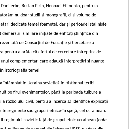
 Danilenko, Ruslan Pirih, Hennadi Efimenko, pentru a
datorăm nu doar studii și monografii, ci și volume de
etări dedicate temei foametei, dar și perioadei staliniste
 demersuri similare inițiate de entități științifice din
rezentată de Consorțiul de Educație și Cercetare a
 pentru a arăta că efortul de cercetare întreprins de
 unul complementar, care adaugă interpretări și nuanțe
în istoriografia temei.
-a întâmplat în Ucraina sovietică în răstimpul teribil
mult pe firul evenimentelor, până la perioada tulbure a
 a războiului civil, pentru a încerca să identifice explicații
erite segmente sau grupuri etnice-în speță, cel ucrainean.
ii regimului sovietic față de grupul etnic ucrainean (
nota