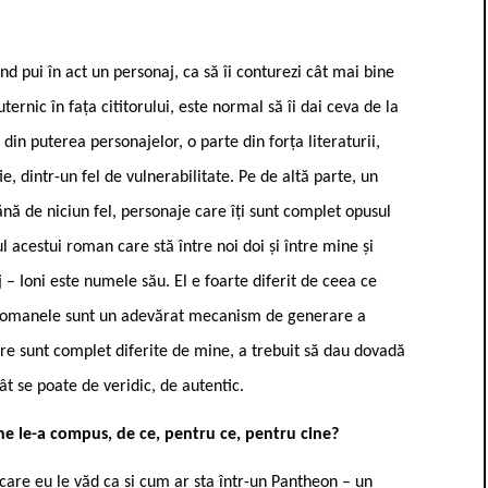
pui în act un personaj, ca să îi conturezi cât mai bine
ternic în fața cititorului, este normal să îi dai ceva de la
din puterea personajelor, o parte din forța literaturii,
ie, dintr-un fel de vulnerabilitate. Pe de altă parte, un
ănă de niciun fel, personaje care îți sunt complet opusul
l acestui roman care stă între noi doi și între mine și
 – Ioni este numele său. El e foarte diferit de ceea ce
că romanele sunt un adevărat mecanism de generare a
are sunt complet diferite de mine, a trebuit să dau dovadă
ât se poate de veridic, de autentic.
ine le-a compus, de ce, pentru ce, pentru cine?
are eu le văd ca și cum ar sta într-un Pantheon – un