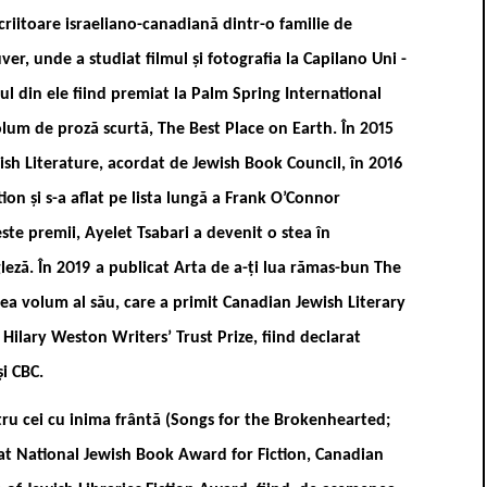
criitoare israeliano-canadiană dintr-o familie de
ver, unde a studiat filmul și fotografia la Capilano Uni ­
ul din ele fiind premiat la Palm Spring International
volum de proză scurtă, The Best Place on Earth. În 2015
wish Literature, acordat de Jewish Book Council, în 2016
on și s-a aflat pe lista lungă a Frank O’Connor
te premii, Ayelet Tsabari a devenit o stea în
ngleză. În 2019 a publicat Arta de a-ți lua rămas-bun The
lea volum al său, care a primit Canadian Jewish Literary
a Hilary Weston Writers’ Trust Prize, fiind declarat
i CBC.
ru cei cu inima frântă (Songs for the Brokenhearted;
dat National Jewish Book Award for Fiction, Canadian