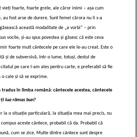
vieți foarte, foarte grele, ale căror inimi – așa cum
 au fost arse de durere. Sunt femei cărora nu li s-a
ă găsească această modalitate de „a vorbi” – prin
pus vocile, și-au spus povestea și găsesc că este ceva
ir foarte mult cântecele pe care ele le-au creat. Este o
ă și de subversivă, într-o lume, totuși, destul de
citatul pe care l-am ales pentru carte, e preferabil să fie
ă o cale și să se exprime.
s-a tradus în limba română: cântecele acestea, cântecele
-ți lua rămas bun
?
 la o situație particulară, la situația mea mai precis, nu
 compus aceste cântece, probabil că da. Probabil că
pună, cum se zice. Multe dintre cântece sunt despre