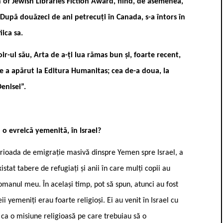
n of Jewish Libraries Fiction Award, fiind, de asemenea,
După douăzeci de ani petrecuți în Canada, s-a întors în
iica sa.
-ul său, Arta de a-ți lua rămas bun și, foarte recent,
e a apărut la Editura Humanitas; cea de-a doua, la
enisei”.
 o evreică yemenită, în Israel?
erioada de emigrație masivă dinspre Yemen spre Israel, a
istat tabere de refugiați și anii în care mulți copii au
romanul meu. În același timp, pot să spun, atunci au fost
eii yemeniți erau foarte religioși. Ei au venit în Israel cu
ca o misiune religioasă pe care trebuiau să o