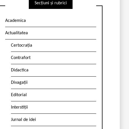
Secțiuni și rubrici
Academica
Actualitatea
Certocrația
Contrafort
Didactica
Divagații
Editorial
Interstiții
Jurnal de idei