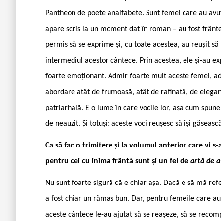
Pantheon de poete analfabete. Sunt femei care au avut 
apare scris la un moment dat în roman – au fost frânte,
permis să se exprime și, cu toate acestea, au reușit s
intermediul acestor cântece. Prin acestea, ele și-au ex
foarte emoționant. Admir foarte mult aceste femei, adm
abordare atât de frumoasă, atât de rafinată, de elegant
patriarhală. E o lume în care vocile lor, așa cum spune 
de neauzit. Și totuși: aceste voci reușesc să își găseasc
Ca să fac o trimitere și la volumul anterior care vi 
pentru cei cu inima frântă sunt și un fel de
artă de a
Nu sunt foarte sigură că e chiar așa. Dacă e să mă refer
a fost chiar un rămas bun. Dar, pentru femeile care au
aceste cântece le-au ajutat să se reașeze, să se recom