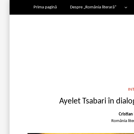
Prima pagină
Despre „România literară”
IN
Ayelet Tsabari în dialo
Cristian
România lite