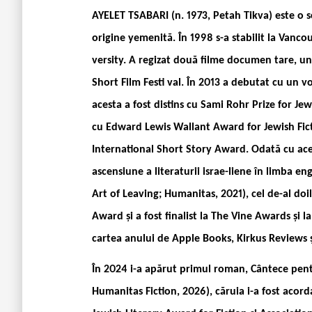
AYELET TSABARI (n. 1973, Petah Tikva) este o s
origine yemenită. În 1998 s-a stabilit la Vancou
versity. A regizat două filme documen ­tare, un
Short Film Festi ­val. În 2013 a debutat cu un 
acesta a fost distins cu Sami Rohr Prize for Je
cu Edward Lewis Wallant Award for Jewish Ficti
International Short Story Award. Odată cu aces
ascensiune a literaturii israe-liene în limba e
Art of Leaving; Humanitas, 2021), cel de-al doi
Award și a fost finalist la The Vine Awards și l
cartea anului de Apple Books, Kirkus Reviews ș
În 2024 i-a apărut primul roman, Cântece pent
Humanitas Fiction, 2026), căruia i-a fost acor