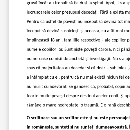
gravă încât au trebuit să fie duși la spital. Apoi, li s-a 
lucrușoarele celor presupuși decedați. Fără a exista mo
Pentru că astfel de povești au început să devină tot 
început să devină suspicioși. și aceasta, cu atât mai mul
împlinească 18 ani, familiile respective – ale copiilor
numele copiilor lor. Sunt niște povești cărora, nici până
numeroase comisii de anchetă și investigații. Nu s-a ajun
spus că majoritatea au decedat și că doar – subliniez „d
a întâmplat cu ei, pentru că nu mai există niciun fel 
au murit cu adevărat; se gândesc că, probabil, copiii au
foarte multe povești despre destinul acelor copii. Și apo
rămâne o mare nedreptate, o traumă. E o rană deschi
O scriitoare sau un scriitor este și nu este personaje
în românește, sunteți și nu sunteți dumneavoastră. Î