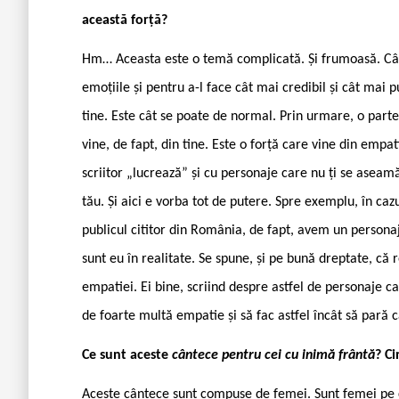
această forță?
Hm… Aceasta este o temă complicată. Și frumoasă. Când 
emoțiile și pentru a-l face cât mai credibil și cât mai pu
tine. Este cât se poate de normal. Prin urmare, o parte 
vine, de fapt, din tine. Este o forță care vine din empat
scriitor „lucrează” și cu personaje care nu ți se aseam
tău. Și aici e vorba tot de putere. Spre exemplu, în cazu
publicul cititor din România, de fapt, avem un personaj
sunt eu în realitate. Se spune, și pe bună dreptate, 
empatiei. Ei bine, scriind despre astfel de personaje c
de foarte multă empatie și să fac astfel încât să pară c
Ce sunt aceste
cântece pentru cei cu inimă frântă
? C
Aceste cântece sunt compuse de femei. Sunt femei pe c