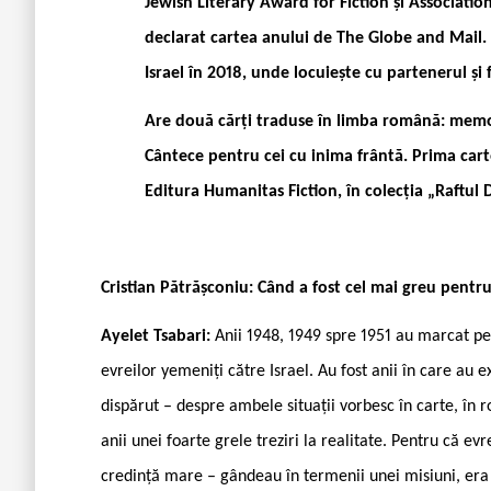
Jewish Literary Award for Fiction și Associatio
declarat cartea anului de The Globe and Mail. 
Israel în 2018, unde locuiește cu partenerul și f
Are două cărți traduse în limba română: memoir
Cântece pentru cei cu inima frântă. Prima cart
Editura Humanitas Fiction, în colecția „Raftul D
Cristian Pătrășconiu: Când a fost cel mai greu pentru
Ayelet Tsabari:
Anii 1948, 1949 spre 1951 au marcat p
evreilor yemeniți către Israel. Au fost anii în care au ex
dispărut – despre ambele situații vorbesc în carte, în 
anii unei foarte grele treziri la realitate. Pentru că evr
credință mare – gândeau în termenii unei misiuni, era 