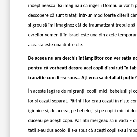
îndeplinească. Își imaginau că îngerii Domnului vor fi 
descopere că sunt tratați într-un mod foarte diferit când
și greu să îmi imaginez cât de traumatizant trebuie să 
evreilor yemeniți în Israel este una din axele tempora
aceasta este una dintre ele.
De aceea nu am deschis întâmplător con ­ver sația n
pentru că vorbeați despre acei copii dispăruți în tabe
tranziție cum li s-a spus… Ați vrea să detaliați puțin?
În aceste lagăre de migranți, copiii mici, bebelușii și c
lor și cazați separat. Părinții lor erau cazați în niște c
igienice și, de aceea, pe bebeluși și pe copiii mici îi du
duceau pe acești copii. Părinții mergeau să îi vadă – 
tații s-au dus acolo, li s-a spus că acești copii s-au îmb