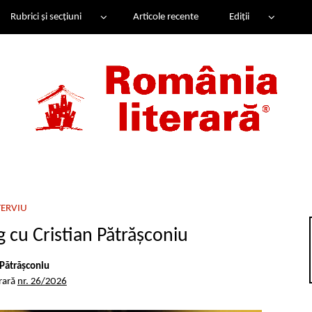
Rubrici și secțiuni
Articole recente
Ediții
TERVIU
g cu Cristian Pătrășconiu
 Pătrășconiu
rară
nr. 26/2026