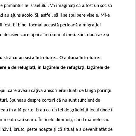
pe pământurile Israelului. Vă imaginați că a fost un șoc să
 au ajuns acolo. Și, astfel, să li se spulbere visele. Mi-e
fi fost. Ei bine, tocmai această perioadă a migrației
re decisive care apare în romanul meu. Sunt două axe și
oastră cu această întrebare… O a doua întrebare:
rele de refugiați, în lagărele de refugiați, lagărele de
opiii care aveau câțiva anișori erau luați de lângă părinții
orturi. Spuneau despre corturi că nu sunt suficient de
ceau în altă parte. Erau ca un fel de grădiniță locul unde îi
dimineața sau seara. În unele dimineți, când mamele sau
olnăvit, brusc, peste noapte și că situația a devenit atât de