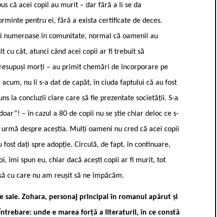
spus că acei copii au murit – dar fără a li se da
rminte pentru ei, fără a exista certificate de deces.
mai numeroase în comunitate, normal că oamenii au
t cu cât, atunci când acei copii ar fi trebuit să
 presupuși morți – au primit chemări de încorporare pe
 acum, nu li s-a dat de capăt, în ciuda faptului că au fost
s la concluzii clare care să fie prezentate societății. S-a
oar”! – în cazul a 80 de copii nu se știe chiar deloc ce s-
de urmă despre aceștia. Mulți oameni nu cred că acei copii
 fost dați spre adopție. Circulă, de fapt, în continuare,
i, îmi spun eu, chiar dacă acești copii ar fi murit, tot
să cu care nu am reușit să ne împăcăm.
le sale. Zohara, personaj principal în romanul apărut și
ntrebare: unde e marea forță a literaturii, în ce constă