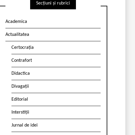
Secțiuni și rubrici
Academica
Actualitatea
Certocrația
Contrafort
Didactica
Divagații
Editorial
Interstiții
Jurnal de idei