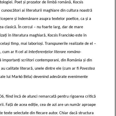
tologiei. Poet și prozator de limbă română, Kocsis
i cunoscători ai literaturii maghiare din cultura noastră
icepere și îndemânare asupra textelor poetice, ca și a
ea clasică. În cercul – nu foarte larg, dar de mare
izați în literatura maghiară, Kocsis Francisko este în
același timp, mai laborioși. Transpunerile realizate de el –
 cum ar fi cel al
Interferențelor literare româno-
 importanți scriitori contemporani, din România și din
 au calitate literară, unele dintre ele (cum ar fi
Povestea
e ale lui Markó Béla) devenind adevărate evenimente
06, fiind încă de atunci remarcată pentru rigoarea critică
ăcirii. Față de acea ediție, cea de azi are un număr aproape
te texte selectate din fiecare autor. Chiar dacă structura