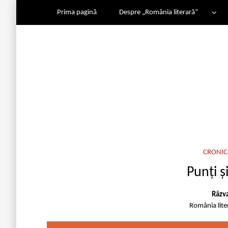
Prima pagină
Despre „România literară”
CRONIC
Punți ș
Răzv
România lit