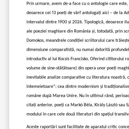
Prin urmare, avem de-a face cu o antologie care este, c
deoarece cei 13 poeți de vârf antologați aici – de la 
intervalul dintre 1900 și 2026. Tipologică, deoarece il
ale poeziei maghiare din România și, totodată, prin scri
Domokos, meandrele condiției scriitorului care trăiește
dimensiune comparatistă, nu numai datorită profundelor 
introductiv al lui Kocsis Francisko. Oferind cititorul
volume de sine-stătătoare) din opera unor poeți maghi
inevitabile analize comparative cu literatura noastră, ca
întemeietoare“: cea dintre modernism și tradiționalism
române după Marea Unire. Nu în ultimul rând, perioad
citați anterior, poeți ca Markó Béla, Király László sau
modului în care cele două literaturi din spațiul transilv
Aceste raportări sunt facilitate de aparatul critic conc