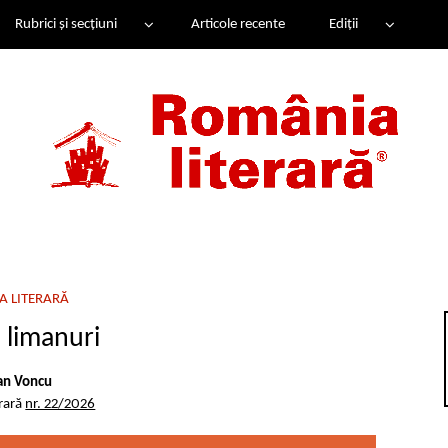
Rubrici și secțiuni
Articole recente
Ediții
A LITERARĂ
i limanuri
an Voncu
erară
nr. 22/2026