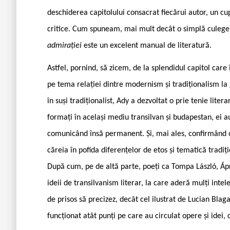
deschiderea capitolului consacrat fiecărui autor, un cup
critice. Cum spuneam, mai mult decât o simplă culegere
admirației
este un excelent manual de literatură.
Astfel, pornind, să zicem, de la splendidul capitol care
pe tema relației dintre modernism și tradiționalism la gr
în suși tradiționalist, Ady a dezvoltat o prie tenie lite
formați în același mediu transilvan și budapestan, ei au
comunicând însă permanent. Și, mai ales, confirmând o
căreia în pofida diferențelor de etos și tematică tradi
După cum, pe de altă parte, poeți ca Tompa László, Áp
ideii de transilvanism literar, la care aderă mulți inte
de prisos să precizez, decât cel ilustrat de Lucian Blag
funcționat atât punți pe care au circulat opere și idei, c