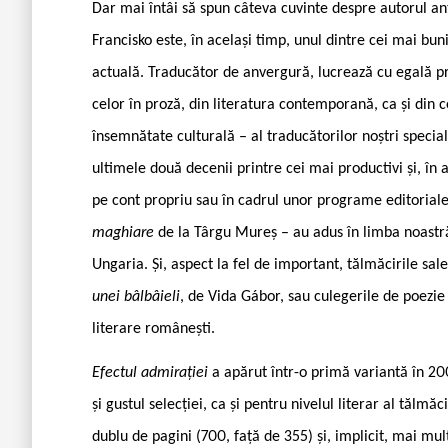
Dar mai întâi să spun câteva cuvinte despre autorul an
Francisko este, în același timp, unul dintre cei mai bun
actuală. Traducător de anvergură, lucrează cu egală pr
celor în proză, din literatura contemporană, ca și din c
însemnătate culturală – al traducătorilor noștri special
ultimele două decenii printre cei mai productivi și, în 
pe cont propriu sau în cadrul unor programe editoriale,
maghiare
de la Târgu Mureș – au adus în limba noastră
Ungaria. Și, aspect la fel de important, tălmăcirile sale
unei bâlbâieli
, de Vida Gábor, sau culegerile de poezi
literare românești.
Efectul admirației
a apărut într-o primă variantă în 20
și gustul selecției, ca și pentru nivelul literar al tălm
dublu de pagini (700, față de 355) și, implicit, mai mul