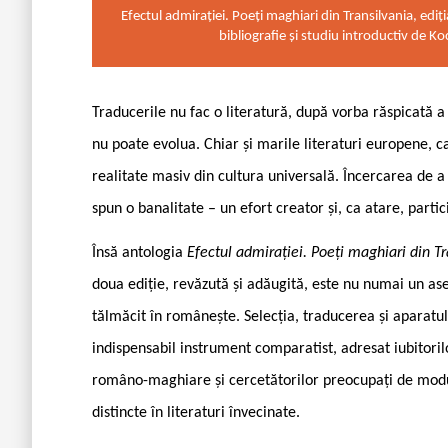
Efectul admirației. Poeți maghiari din Transilvania, ediți
bibliografie și studiu introductiv de 
Traducerile nu fac o literatură, după vorba răspicată a 
nu poate evolua. Chiar și marile literaturi europene, ca
realitate masiv din cultura universală. Încercarea de a t
spun o banalitate – un efort creator și, ca atare, parti
Însă antologia
Efectul admirației. Poeți maghiari din Tr
doua ediție, revăzută și adăugită, este nu numai un as
tălmăcit în românește. Selecția, traducerea și aparatul
indispensabil instrument comparatist, adresat iubitorilo
româno-maghiare și cercetătorilor preocupați de modul 
distincte în literaturi învecinate.