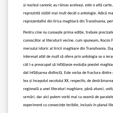
și nucleul canonic au rămas aceleași, este o altă cart
reprezintă vizibil mai mult decât o antologie. Adică m
reprezentativi din lirica maghiară din Transilvania, pen
Pentru cine nu cunoaște prima ediție, trebuie precizat
cunoscător al literaturii vecine, cum spuneam, Kocsis 
mersului istoric al liricii maghiare din Transilvania. Du
interesat atât de mult să ofere prin antologia sa o ierar
cât l-a preocupat să înfățișeze evoluția poeziei maghiar
dat înfățișarea distinctă. Este vorba de fractura dintre 
lea și începutul secolului XX, respectiv, de destrămar
regională a unei literaturi maghiare, până atunci, uni
urmări, dar aici putem vorbi mai cu seamă de paralele
experiment cu consecințe teribile, inclusiv în planul lite