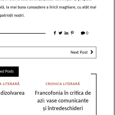
rală, la mai buna cunoaștere a liricii maghiare, cu atât mai
atrioții noștri.
0
Next Post
ed Posts
A LITERARĂ
CRONICA LITERARĂ
i dizolvarea
Francofonia în critica de
azi: vase comunicante
și întredeschideri