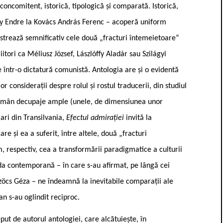
oncomitent, istorică, tipologică și comparată. Istorică,
Ady Endre la Kovács András Ferenc – acoperă uniform
ustrează semnificativ cele două „fracturi întemeietoare“
itori ca Méliusz József, Lászlóffy Aladár sau Szilágyi
 într-o dictatură comunistă. Antologia are și o evidentă
considerații despre rolul și rostul traducerii, din studiul
ui român decupaje ample (unele, de dimensiunea unor
ari din Transilvania,
Efectul admirației
invită la
re și ea a suferit, între altele, două „fracturi
, respectiv, cea a transformării paradigmatice a culturii
a contemporană – în care s-au afirmat, pe lângă cei
 Szöcs Géza – ne îndeamnă la inevitabile comparații ale
an s-au oglindit reciproc.
eput de autorul antologiei, care alcătuiește, în