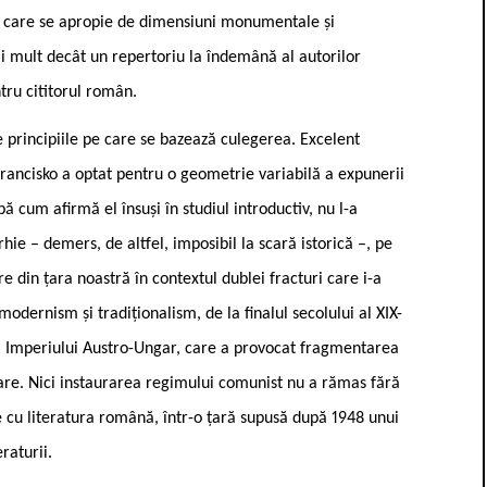
e, care se apropie de dimensiuni monumentale și
ai mult decât un repertoriu la îndemână al autorilor
tru cititorul român.
e principiile pe care se bazează culegerea. Excelent
Francisko a optat pentru o geometrie variabilă a expunerii
pă cum afirmă el însuși în studiul introductiv, nu l-a
hie – demers, de altfel, imposibil la scară istorică –, pe
e din țara noastră în contextul dublei fracturi care i-a
modernism și tradiționalism, de la finalul secolului al XIX-
ea Imperiului Austro-Ungar, care a provocat fragmentarea
tare. Nici instaurarea regimului comunist nu a rămas fără
 cu literatura română, într-o țară supusă după 1948 unui
raturii.