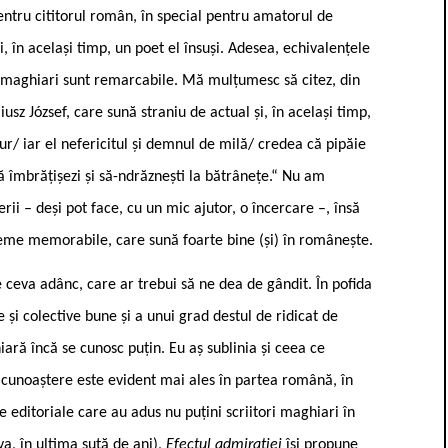
pentru cititorul român, în special pentru amatorul de
, în același timp, un poet el însuși. Adesea, echivalențele
r maghiari sunt remarcabile. Mă mulțumesc să citez, din
sz József, care sună straniu de actual și, în același timp,
aur/ iar el nefericitul și demnul de milă/ credea că pipăie
 să îmbrățișezi și să-ndrăznești la bătrânețe.“ Nu am
rii – deși pot face, cu un mic ajutor, o încercare –, însă
oeme memorabile, care sună foarte bine (și) în românește.
e ceva adânc, care ar trebui să ne dea de gândit. În pofida
e și colective bune și a unui grad destul de ridicat de
ară încă se cunosc puțin. Eu aș sublinia și ceea ce
e cunoaștere este evident mai ales în partea română, în
ve editoriale care au adus nu puțini scriitori maghiari în
va, în ultima sută de ani),
Efectul admirației
își propune