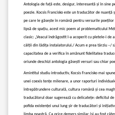
Antologia de față este, desigur, interesantă și în sine 
poezie. Kocsis Francisko este un traducător de nuanță și
pe care le găsește în română pentru versurile poețilo
lipsă de spațiu, acest mic poem al problematicului Méliu
clasic: „Veacul îndrăgostit l-a acoperit cu pletele-i de 
câlții din lădița instalatorului./ Acum e prea târziu –/
capacitatea de a verifica în amănunt fidelitatea traduce
oriunde deschizi antologia găsești versuri sau chiar p
Amintitul studiu introductiv, Kocsis Francisko mai spun
unei coexis ­tențe milenare, a unor raporturi individual
întrepătrundere culturală, cultura română și cea maghi
traducătorul doar sugerează cu delicatețe: deficitul d
pofida existenței unui lung șir de traducători și inițiati
limba noastră. Ca orice demers similar (și au fost câte