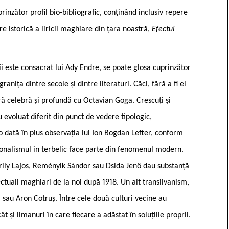
rinzător profil bio-bibliografic, conținând inclusiv repere
 istorică a liricii maghiare din țara noastră,
Efectul
 îi este consacrat lui Ady Endre, se poate glosa cuprinzător
anița dintre secole și dintre literaturi. Căci, fără a fi el
rară celebră și profundă cu Octavian Goga. Crescuți și
 evoluat diferit din punct de vedere tipologic,
 dată în plus observația lui Ion Bogdan Lefter, conform
ționalismul in terbelic face parte din fenomenul modern.
rily Lajos, Reményik Sándor sau Dsida Jenö dau substanță
lectuali maghiari de la noi după 1918. Un alt transilvanism,
a sau Aron Cotruș. Între cele două culturi vecine au
ât și limanuri în care fiecare a adăstat în soluțiile proprii.