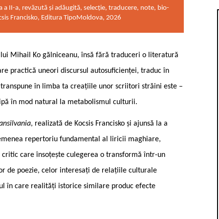
a a II-a, revăzută și adăugită, selecție, traducere, note, bio-
Kocsis Francisko, Editura TipoMoldova, 2026
lui Mihail Ko ­gălniceanu, însă fără traduceri o literatură
re practică uneori discursul autosuficienței, traduc în
ranspune în limba ta creațiile unor scriitori străini este –
cipă în mod natural la metabolismul culturii.
ansilvania
, realizată de Kocsis Francisko și ajunsă la a
emenea repertoriu fundamental al liricii maghiare,
 critic care însoțește culegerea o transformă într-un
r de poezie, celor interesați de relațiile culturale
în care realități istorice similare produc efecte