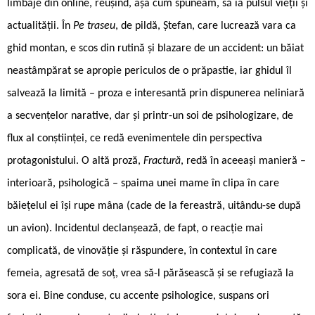
limbaje din online, reușind, așa cum spuneam, să ia pulsul vieții și
actualității. În
Pe traseu
, de pildă, Ștefan, care lucrează vara ca
ghid montan, e scos din rutină și blazare de un accident: un băiat
neastâmpărat se apropie periculos de o prăpastie, iar ghidul îl
salvează la limită – proza e interesantă prin dispunerea neliniară
a secvențelor narative, dar și printr-un soi de psihologizare, de
flux al conștiinței, ce redă evenimentele din perspectiva
protagonistului. O altă proză,
Fractură
, redă în aceeași manieră –
interioară, psihologică – spaima unei mame în clipa în care
băiețelul ei își rupe mâna (cade de la fereastră, uitându-se după
un avion). Incidentul declanșează, de fapt, o reacție mai
complicată, de vinovăție și răspundere, în contextul în care
femeia, agresată de soț, vrea să-l părăsească și se refugiază la
sora ei. Bine conduse, cu accente psihologice, suspans ori