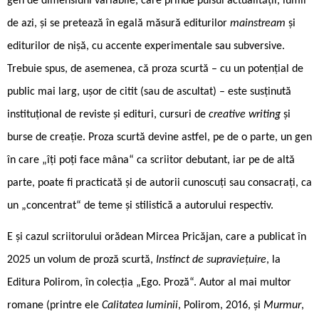
gen de dimensiuni variabile, care prinde pulsul actualității, lumii
de azi, și se pretează în egală măsură editurilor
mainstream
și
editurilor de nișă, cu accente experimentale sau subversive.
Trebuie spus, de asemenea, că proza scurtă – cu un potențial de
public mai larg, ușor de citit (sau de ascultat) – este susținută
instituțional de reviste și edituri, cursuri de
creative writing
și
burse de creație. Proza scurtă devine astfel, pe de o parte, un gen
în care „îți poți face mâna“ ca scriitor debutant, iar pe de altă
parte, poate fi practicată și de autorii cunoscuți sau consacrați, ca
un „concentrat“ de teme și stilistică a autorului respectiv.
E și cazul scriitorului orădean Mircea Pricăjan, care a publicat în
2025 un volum de proză scurtă,
Instinct de supraviețuire
, la
Editura Polirom, în colecția „Ego. Proză“. Autor al mai multor
romane (printre ele
Calitatea luminii
, Polirom, 2016, și
Murmur
,