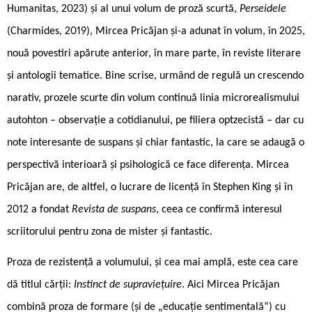
Humanitas, 2023) și al unui volum de proză scurtă,
Perseidele
(Charmides, 2019), Mircea Pricăjan și-a adunat în volum, în 2025,
nouă povestiri apărute anterior, în mare parte, în reviste literare
și antologii tematice. Bine scrise, urmând de regulă un crescendo
narativ, prozele scurte din volum continuă linia microrealismului
autohton – observație a cotidianului, pe filiera optzecistă – dar cu
note interesante de suspans și chiar fantastic, la care se adaugă o
perspectivă interioară și psihologică ce face diferența. Mircea
Pricăjan are, de altfel, o lucrare de licență în Stephen King și în
2012 a fondat
Revista de suspans
, ceea ce confirmă interesul
scriitorului pentru zona de mister și fantastic.
Proza de rezistență a volumului, și cea mai amplă, este cea care
dă titlul cărții:
Instinct de supraviețuire
. Aici Mircea Pricăjan
combină proza de formare (și de „educație sentimentală“) cu