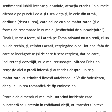
sentimentul iubirii intense și absolute, atracția erotică, în numele
cărora e pe punctul de a-și risca viața și, în cele din urmă,
deziluzia (dezvrăjirea), care aduce cu sine maturizarea (și o
formă de resemnare în numele „instinctului de supraviețuire“).
Finalul,
terre à terre
, ni-l arată pe Toma salvând nu o sirenă, ci un
pui de rechin, și, reîntors acasă, respingând-o pe Horiana, fata de
care se îndrăgostise (și de care fusese respins), dar pe care,
îndurerat și dezvrăjit, nu o mai recunoaște. Mircea Pricăjan
reușește aici o proză intensă și autentică despre iubire și
maturizare, cu trimiteri livrești autohtone, la Vasile Voiculescu,
dar și la iubirea romantică de tip eminescian.
Prozele de dimensiuni mai mici surprind incidente care
punctează sau intervin în cotidianul vieții, ori transferă în text