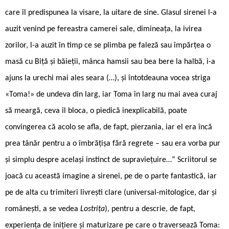
care îl predispunea la visare, la uitare de sine. Glasul sirenei l-a
auzit venind pe fereastra camerei sale, dimineața, la ivirea
zorilor, l-a auzit în timp ce se plimba pe faleză sau împărțea o
masă cu Biță și băieții, mânca hamsii sau bea bere la halbă, i-a
ajuns la urechi mai ales seara (…), și întotdeauna vocea striga
«Toma!» de undeva din larg, iar Toma în larg nu mai avea curaj
să meargă, ceva îl bloca, o piedică inexplicabilă, poate
convingerea că acolo se afla, de fapt, pierzania, iar el era încă
prea tânăr pentru a o îmbrățișa fără regrete – sau era vorba pur
și simplu despre același instinct de supraviețuire…“ Scriitorul se
joacă cu această imagine a sirenei, pe de o parte fantastică, iar
pe de alta cu trimiteri livrești clare (universal-mitologice, dar și
românești, a se vedea
Lostrița
), pentru a descrie, de fapt,
experiența de inițiere și maturizare pe care o traversează Toma: