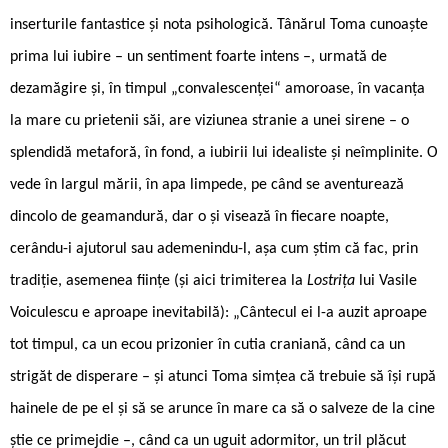
inserturile fantastice și nota psihologică. Tânărul Toma cunoaște
prima lui iubire – un sentiment foarte intens –, urmată de
dezamăgire și, în timpul „convalescenței“ amoroase, în vacanța
la mare cu prietenii săi, are viziunea stranie a unei sirene – o
splendidă metaforă, în fond, a iubirii lui idealiste și neîmplinite. O
vede în largul mării, în apa limpede, pe când se aventurează
dincolo de geamandură, dar o și visează în fiecare noapte,
cerându-i ajutorul sau ademenindu-l, așa cum știm că fac, prin
tradiție, asemenea ființe (și aici trimiterea la
Lostrița
lui Vasile
Voiculescu e aproape inevitabilă): „Cântecul ei l-a auzit aproape
tot timpul, ca un ecou prizonier în cutia craniană, când ca un
strigăt de disperare – și atunci Toma simțea că trebuie să își rupă
hainele de pe el și să se arunce în mare ca să o salveze de la cine
știe ce primejdie –, când ca un uguit adormitor, un tril plăcut