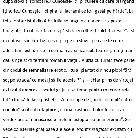
după slovă şi scrisoare,/ Cunoaşte-l di pi durere cu care plângând
îţi scrie,/ Cunoaşte-l di pi-a lui lacrămi ce le-i găsâi pe hârtie“. La
fel și optzecistul din Alba Iulia se tînguie cu talent, risipește
imagini și tropi, dar face risipă și de erudiție și spirit livresc. Ca și
înaintașul său din Țigănești, plînge cu slove, pe care le refuză
adoratei: „ești din ce în ce mai rea și neasculătoare/ și nu-ți mai
dau sînge să-ți termini romanul vieții“. Aluzia culturală face parte
din codul de semnalizare erotic: „tu ai plantat din nou plopi fără
soț pe stradă/ ce mesaj să fie acesta ?“ și – chiar prins de vîrtejul
extazului amoros – poetul grijuliu se teme pentru manuscrisele
lui în loc să le lase pustiei și să se ocupe de „nudul de dinlăuntrul
nudului“ suplicatei făpturi: „nu mai răsturna bolurile cu ceai
verde/ peste manuscrisele mele în așteptarea unui premiu“. Se
vede că isteriile grațioase ale acelei
Mantis religiosa
excitată cu