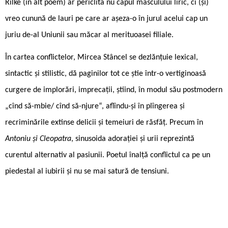
Rilke (în alt poem) ar periclita nu capul masculului liric, ci (și)
vreo cunună de lauri pe care ar așeza-o în jurul acelui cap un
juriu de-al Uniunii sau măcar al merituoasei filiale.
În cartea conflictelor, Mircea Stâncel se dezlănțuie lexical,
sintactic și stilistic, dă paginilor tot ce știe într-o vertiginoasă
curgere de implorări, imprecații, știind, în modul său postmodern
„cînd să-mbie/ cînd să-njure“, aflîndu-și în plîngerea și
recriminările extinse delicii și temeiuri de răsfăț. Precum în
Antoniu și Cleopatra
, sinusoida adorației și urii reprezintă
curentul alternativ al pasiunii. Poetul înalță conflictul ca pe un
piedestal al iubirii și nu se mai satură de tensiuni.