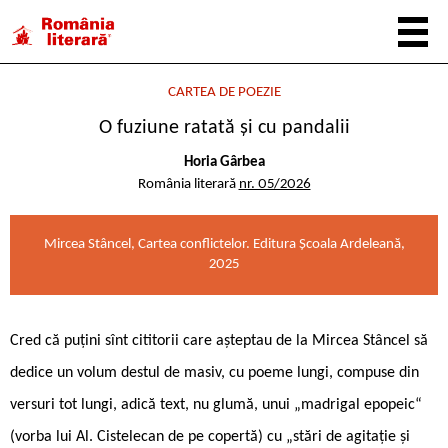
CARTEA DE POEZIE
O fuziune ratată și cu pandalii
Horia Gârbea
România literară
nr. 05/2026
Mircea Stâncel, Cartea conflictelor. Editura Școala Ardeleană,
2025
Cred că puțini sînt cititorii care așteptau de la Mircea Stâncel să
dedice un volum destul de masiv, cu poeme lungi, compuse din
versuri tot lungi, adică text, nu glumă, unui „madrigal epopeic“
(vorba lui Al. Cistelecan de pe copertă) cu „stări de agitație și