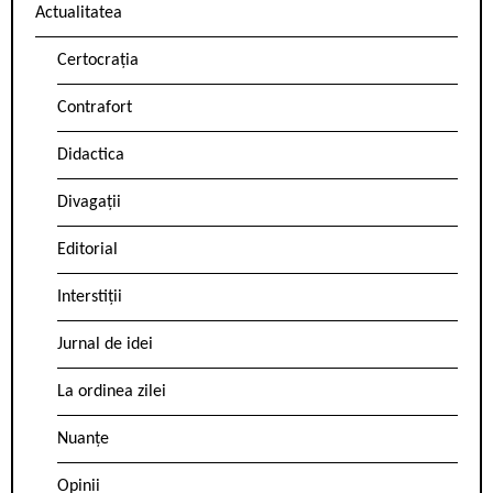
Actualitatea
Certocrația
Contrafort
Didactica
Divagații
Editorial
Interstiții
Jurnal de idei
La ordinea zilei
Nuanțe
Opinii