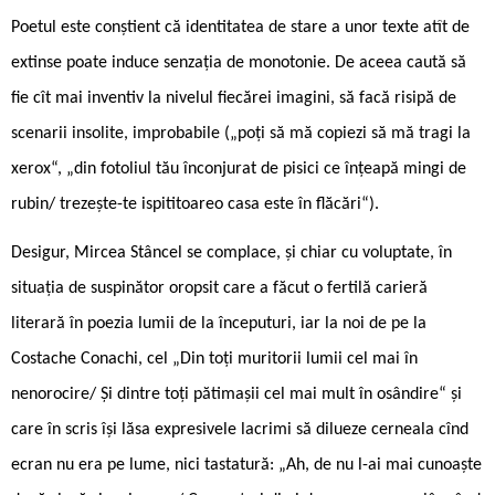
Poetul este conștient că identitatea de stare a unor texte atît de
extinse poate induce senzația de monotonie. De aceea caută să
fie cît mai inventiv la nivelul fiecărei imagini, să facă risipă de
scenarii insolite, improbabile („poți să mă copiezi să mă tragi la
xerox“, „din fotoliul tău înconjurat de pisici ce înțeapă mingi de
rubin/ trezește-te ispititoareo casa este în flăcări“).
Desigur, Mircea Stâncel se complace, și chiar cu voluptate, în
situația de suspinător oropsit care a făcut o fertilă carieră
literară în poezia lumii de la începuturi, iar la noi de pe la
Costache Conachi, cel „Din toţi muritorii lumii cel mai în
nenorocire/ Şi dintre toţi pătimaşii cel mai mult în osândire“ și
care în scris își lăsa expresivele lacrimi să dilueze cerneala cînd
ecran nu era pe lume, nici tastatură: „Ah, de nu l-ai mai cunoaşte