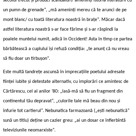
secolul trecut și produci scandaluri/ ameninți istoria literaturii cu
un pumn de grenade“, „mă ameninți mereu că te arunci de pe
mont blanc/ cu toată literatura noastră în brațe“. Măcar dacă
astfel literatura noastră s-ar face fărîme și s-ar răspîndi la
poalele muntelui numit, adică în Occident! Asta în timp ce partea
bărbătească a cuplului își refuză condiția: „te anunț că nu vreau
să fiu doar un tirbușon“.
Este multă tandrețe ascunsă în imprecațiile poetului adresate
ființei iubite și detestate alternativ, cu implorări ce amintesc de
Cărtărescu, cel al anilor ’80: „lasă-mă să fiu un fragment din
continentul tău depravat“, „culorile tale mă beau din nou și
înfurie tot cartierul“. Nebunatica farmazoană („ești nebunatică“
sună un titlu) deține un cazier greu: „ai un dosar ce înfierbîntă
televiziunile neomarxiste“.