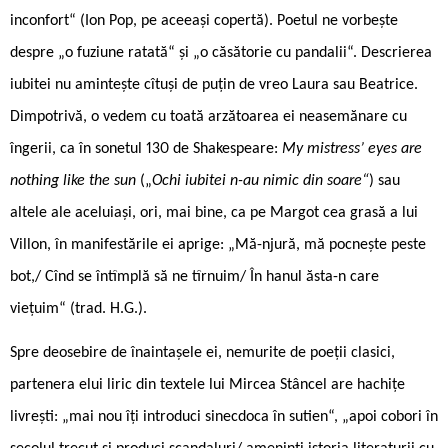
inconfort“ (Ion Pop, pe aceeași copertă). Poetul ne vorbește
despre „o fuziune ratată“ și „o căsătorie cu pandalii“. Descrierea
iubitei nu amintește cîtuși de puțin de vreo Laura sau Beatrice.
Dimpotrivă, o vedem cu toată arzătoarea ei neasemănare cu
îngerii, ca în sonetul 130 de Shakespeare:
My mistress’ eyes are
nothing like the sun
(„
Ochi iubitei n-au nimic din soare“
) sau
altele ale aceluiași, ori, mai bine, ca pe Margot cea grasă a lui
Villon, în manifestările ei aprige: „Mă-njură, mă pocnește peste
bot,/ Cînd se întîmplă să ne tîrnuim/ În hanul ăsta-n care
viețuim“ (trad. H.G.).
Spre deosebire de înaintașele ei, nemurite de poeții clasici,
partenera elui liric din textele lui Mircea Stâncel are hachițe
livrești: „mai nou îți introduci sinecdoca în sutien“, „apoi cobori în