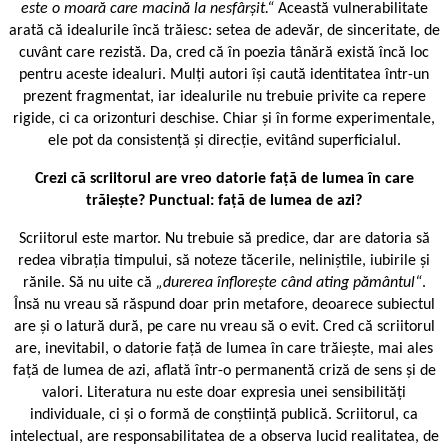
este o moară care macină la nesfârşit.“
Această vulnerabilitate
arată că idealurile încă trăiesc: setea de adevăr, de sinceritate, de
cuvânt care rezistă. Da, cred că în poezia tânără există încă loc
pentru aceste idealuri. Mulți autori își caută identitatea într-un
prezent fragmentat, iar idealurile nu trebuie privite ca repere
rigide, ci ca orizonturi deschise. Chiar și în forme experimentale,
ele pot da consistență și direcție, evitând superficialul.
Crezi că scriitorul are vreo datorie față de lumea în care
trăiește? Punctual: față de lumea de azi?
Scriitorul este martor. Nu trebuie să predice, dar are datoria să
redea vibrația timpului, să noteze tăcerile, neliniștile, iubirile și
rănile. Să nu uite că
„durerea înfloreşte când ating pământul“
.
Însă nu vreau să răspund doar prin metafore, deoarece subiectul
are și o latură dură, pe care nu vreau să o evit. Cred că scriitorul
are, inevitabil, o datorie față de lumea în care trăiește, mai ales
față de lumea de azi, aflată într-o permanentă criză de sens și de
valori. Literatura nu este doar expresia unei sensibilități
individuale, ci și o formă de conștiință publică. Scriitorul, ca
intelectual, are responsabilitatea de a observa lucid realitatea, de