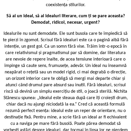
coexistența stilurilor.
Să ai un ideal, să ai idealuri literare, cum ți se pare aceasta?
Demodat, ridicol, necesar, urgent?
Idealurile nu sunt demodate. Ele sunt busola care te împiedică să
te pierzi în zgomot. Scrisul fără idealuri este ca o pagină albă fără
intenție, un gest gol. Ca un somn fără vise. Trăim într-o epocă în
care relativismul și pragmatismul par să domine, dar literatura
are nevoie de repere înalte, de acea tensiune interioară care o
împinge să caute sens, frumusețe, adevăr. Un ideal nu înseamnă
neapărat o rețetă sau un model rigid, ci mai degrabă o direcție,
un orizont interior care te obligă să mergi mai departe chiar și
atunci când drumul pare absurd sau inutil. Fără idealuri, scrisul
riscă să devină un simplu exercițiu de stil, o joacă sterilă. Nichita
Stănescu spunea: „Idealul este steaua după care îți croiești drum,
chiar dacă nu ajungi niciodată la ea.“ Cred că această formulă
rezumă perfect esența: idealul este un reper de orientare, nu o
destinație fixă. Pentru mine, a scrie fără un ideal ar fi echivalent
cu a naviga pe mare fără busolă. Poate părea demodat să
vorbești astăzi despre idealuri, dar tocmai în lipsa lor ne pierdem