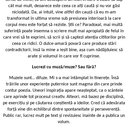
cât mai mult, deoarece este ceea ce alți caută și nu vor găsi
niciodată. Da, ai intuit, vine
altfel
din cauză că eu m-am
transformat în ultima vreme sub presiunea interioară la care
corpul meu este forțat să reziste. Știi ce? Paradoxal, mai multă
suferință poate însemna o scriere mult mai apropiată de felul în
care vrei să te exprimi, să scrii și să captezi atenția cititorilor prin
ceea ce ridici. O dulce-amară povară care produce stări
contradictorii, însă la mine a ieșit bine, așa cum nădăjduiesc să
arate și volumul în care vor fi cuprinse.
Lucrezi cu muză/muze? Sau fără?
Muzele sunt… difuze. Mi s-a mai întâmplat în tinerețe. Însă
trăirile unor experiențe puternice sunt magma din care prinde
contur poezia. Uneori inspirația apare neașteptat, ca o scânteie
care aprinde tot procesul creativ. Alteori, mă bazez pe disciplină,
pe exercițiu și pe căutarea conștientă a ideilor. Cred că adevărata
forță vine din echilibrul dintre spontaneitate și perseverență.
Public rar, lucrez mult pe text și revizuiesc înainte de a publica un
volum.