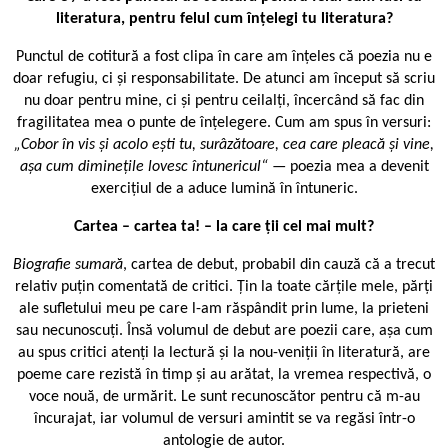
literatura, pentru felul cum înțelegi tu literatura?
Punctul de cotitură a fost clipa în care am înțeles că poezia nu e
doar refugiu, ci și responsabilitate. De atunci am început să scriu
nu doar pentru mine, ci și pentru ceilalți, încercând să fac din
fragilitatea mea o punte de înțelegere. Cum am spus în versuri:
„Cobor în vis şi acolo eşti tu, surâzătoare, cea care pleacă şi vine,
aşa cum dimineţile lovesc întunericul“
— poezia mea a devenit
exercițiul de a aduce lumină în întuneric.
Cartea – cartea ta! – la care ții cel mai mult?
Biografie sumară
, cartea de debut, probabil din cauză că a trecut
relativ puțin comentată de critici. Țin la toate cărțile mele, părți
ale sufletului meu pe care l-am răspândit prin lume, la prieteni
sau necunoscuți. Însă volumul de debut are poezii care, așa cum
au spus critici atenți la lectură și la nou-veniții în literatură, are
poeme care rezistă în timp și au arătat, la vremea respectivă, o
voce nouă, de urmărit. Le sunt recunoscător pentru că m-au
încurajat, iar volumul de versuri amintit se va regăsi într-o
antologie de autor.