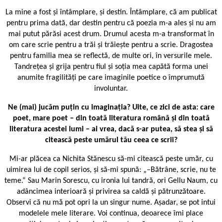
La mine a fost și întâmplare, și destin. Întâmplare, că am publicat
pentru prima dată, dar destin pentru că poezia m-a ales și nu am
mai putut părăsi acest drum. Drumul acesta m-a transformat în
om care scrie pentru a trăi și trăiește pentru a scrie. Dragostea
pentru familia mea se reflectă, de multe ori, în versurile mele.
Tandrețea și grija pentru fiul și soția mea capătă forma unei
anumite fragilități pe care imaginile poetice o împrumută
involuntar.
Ne (mai) jucăm puțin cu imaginația? Uite, ce zici de asta: care
poet, mare poet – din toată literatura română și din toată
literatura acestei lumi – ai vrea, dacă s-ar putea, să stea și să
citească peste umărul tău ceea ce scrii?
Mi-ar plăcea ca Nichita Stănescu să-mi citească peste umăr, cu
uimirea lui de copil serios, și să-mi spună: „–Bătrâne, scrie, nu te
teme.“ Sau Marin Sorescu, cu ironia lui tandră, ori Gellu Naum, cu
adâncimea interioară și privirea sa caldă și pătrunzătoare.
Observi că nu mă pot opri la un singur nume. Așadar, se pot intui
modelele mele literare. Voi continua, deoarece îmi place