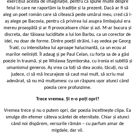
exercițiul acesta de imaginație, pentru că spune multe despre
felul în care ne raportăm la tradiție și la prezent. Dacă ar fi să
aleg un poet român care să citească peste umărul meu, cred că l-
aș alege pe Bacovia, pentru că privirea lui asupra limbajului era
mereu proaspătă și ar fi provocatoare chiar și azi. M-ar bucura și
discreta, dar tăioasa luciditate a lui Ion Barbu, ca un corector de
idei, nu doar de forme. Dintre poeții străini, l-aș vedea pe Georg
Trakl, cu intensitatea lui aproape halucinantă, ca un ecou al
marilor neliniști. Îl adaug și pe Paul Celan, cu forța sa de a găsi
poezie în traumă, și pe Wislawa Szymborska, cu ironia ei subtilă și
umanismul generos. Aș vrea ca toți să stea acolo, tăcuți, nu să
judece, ci să mă încurajeze să caut mai mult, să scriu mai
adevărat, să nu mă mulțumesc cu un răspuns ușor atunci când
poezia cere profunzime.
Trece vremea. Și n-o poți opri?
Vremea trece și nu o putem opri, dar poezia încetinește clipa. Ea
smulge din efemer câteva scântei de eternitate. Chiar și atunci
când noi dispărem, versurile rămân – cu parfum amar de
migdale, dar vii.