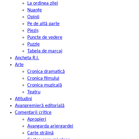
La ordinea zilei
Nuanțe
Opinii
Pe de altă parte
Pieziș
Puncte de vedere
Puzzle
Tabela de marcaj
Ancheta R.l.
Arte
Cronica dramatică
Cronica filmului
Cronica muzicală
Teatru
Atitudini
Avanpremieră editorială
Comentarii critice
Apropieri
Avangarda ariergardei
Carte străină