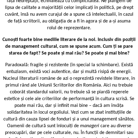
fața nedreptății, echivalează cu complicitatea. Ne plângem de
lipsa de calitate a majorității celor implicați în politică, pe drept
cuvânt, însă nu avem curajul de a spune că intelectualii, în cazul
de față scriitorii, au obligația de a fi în agora și de a-și asuma
rolul de reprezentare.
Cunoști foarte bine mediile literare de la noi. Inclusiv din poziții
de management cultural, cum se spune acum. Cum ți se pare
starea de fapt? Se poate și mai rău? Se poate și mai bine?
Paradoxală: fragile și rezistente (în special la schimbare). Există
entuziasm, există voci autentice, dar și multă risipă de energii.
Nucleul literaturii române de azi o reprezintă revistele literare, în
primul rând ale Uniunii Scriitorilor din România. Aici nu trebuie
coborât standardul valorii, nu trebuie să se piardă reperele
estetice și cele ale criteriilor de performanță în cultura scrisă. Se
poate mai rău, dar și infinit mai bine – dacă am învăța
solidaritatea în locul orgoliului. Vezi cum se zbat instituțiile de
cultură din cauza lipsei de fonduri și a unui management sănătos.
Oamenii de cultură sunt înlocuiți de
manageri
care au diverse
preocupări, dar pe cele culturale, nu. În funcții de demnitari sau