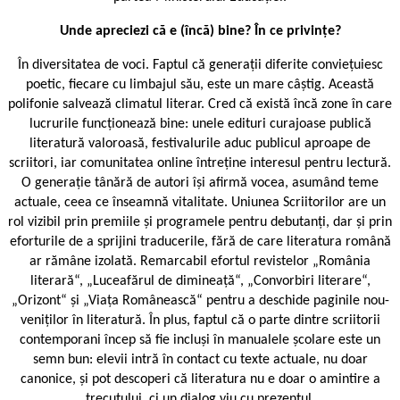
Unde apreciezi că e (încă) bine? În ce privințe?
În diversitatea de voci. Faptul că generații diferite conviețuiesc
poetic, fiecare cu limbajul său, este un mare câștig. Această
polifonie salvează climatul literar. Cred că există încă zone în care
lucrurile funcționează bine: unele edituri curajoase publică
literatură valoroasă, festivalurile aduc publicul aproape de
scriitori, iar comunitatea online întreține interesul pentru lectură.
O generație tânără de autori își afirmă vocea, asumând teme
actuale, ceea ce înseamnă vitalitate. Uniunea Scriitorilor are un
rol vizibil prin premiile și programele pentru debutanți, dar și prin
eforturile de a sprijini traducerile, fără de care literatura română
ar rămâne izolată. Remarcabil efortul revistelor „România
literară“, „Luceafărul de dimineață“, „Convorbiri literare“,
„Orizont“ și „Viața Românească“ pentru a deschide paginile nou-
veniților în literatură. În plus, faptul că o parte dintre scriitorii
contemporani încep să fie incluși în manualele școlare este un
semn bun: elevii intră în contact cu texte actuale, nu doar
canonice, și pot descoperi că literatura nu e doar o amintire a
trecutului, ci un dialog viu cu prezentul.