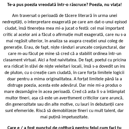
Te-a pus poezia vreodată într-o răscruce? Poezia, nu viața!
Am traversat o perioadă de tăcere literară în urma unei
nedreptăți, o interpretare exagerată pe care am dat-o unui episod
ciudat, însă tinerețea mea mi-a jucat o festă: cel mai important
critic al acelor ani a făcut o afirmație mult exagerată, care nu s-a
mai regăsit ulterior, în analiza sa asupra creației unui coleg de
generație. Erau, de fapt, niște rânduri aruncate conjunctural, dar
care m-au făcut pe mine să cred că a stabilit ordinea într-un
clasament virtual. Aici a fost naivitatea. De fapt, poetul cu pricina
era ridicat în slăvi de niște veleitari locali, însă s-a dovedit un ins
de pluton, cu o creație cam ciudată, în care forța limitele logicii
doar pentru a mima originalitatea. A forțat limitele până la a
distruge poezia, acesta este adevărul. Dar mie mi-a produs o
mare dezamăgire în acea perioadă. Cred că asta li s-a întâmplat
multor tineri, așa că este un avertisment criticilor care aruncă,
din generozitate sau din alte motive, cu lauri în debutanții care
sunt efemeride. Riscă să demobilizeze tineri cu mult talent, dar
mai puțină impetuozitate.
Care e / a fost punctul de cotitură pentru felul cum faci tu