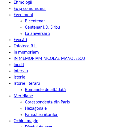
Etimologii
Eu și comunismul
Eveniment
Bicentenar
Centenar I.D. Sîrbu
La aniversară
Evocări
Fototeca R.l.
In memoriam
IN MEMORIAM NICOLAE MANOLESCU
Inedit
Interviu
Istorie
Istorie literară
Romanele de altădată
Meridiane
Corespondență din Paris
Hexagonale
Parisul scriitorilor
Ochiul magic