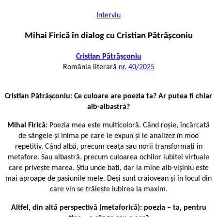
Interviu
Mihai Firică în dialog cu Cristian Pătrășconiu
Cristian Pătrășconiu
România literară
nr. 40/2025
Cristian Pătrășconiu: Ce culoare are poezia ta? Ar putea fi chiar
alb-albastră?
Mihai Firică:
Poezia mea este multicoloră. Când roșie, încărcată
de sângele și inima pe care le expun și le analizez în mod
repetitiv. Când albă, precum ceața sau norii transformați în
metafore. Sau albastră, precum culoarea ochilor iubitei virtuale
care privește marea. Știu unde bați, dar la mine alb-vișiniu este
mai aproape de pasiunile mele. Deși sunt craiovean și în locul din
care vin se trăiește iubirea la maxim.
Altfel, din altă perspectivă (metaforică): poezia – ta, pentru