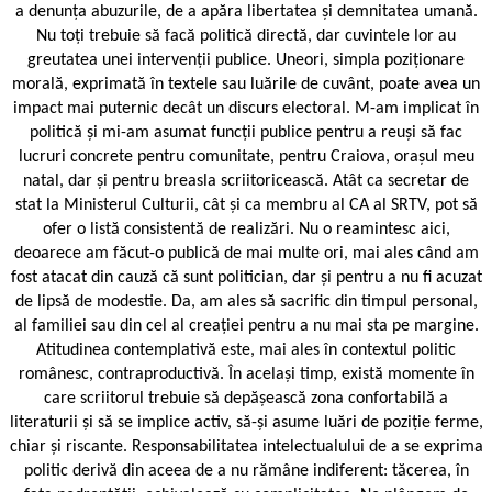
a denunța abuzurile, de a apăra libertatea și demnitatea umană.
Nu toți trebuie să facă politică directă, dar cuvintele lor au
greutatea unei intervenții publice. Uneori, simpla poziționare
morală, exprimată în textele sau luările de cuvânt, poate avea un
impact mai puternic decât un discurs electoral. M-am implicat în
politică și mi-am asumat funcții publice pentru a reuși să fac
lucruri concrete pentru comunitate, pentru Craiova, orașul meu
natal, dar și pentru breasla scriitoricească. Atât ca secretar de
stat la Ministerul Culturii, cât și ca membru al CA al SRTV, pot să
ofer o listă consistentă de realizări. Nu o reamintesc aici,
deoarece am făcut-o publică de mai multe ori, mai ales când am
fost atacat din cauză că sunt politician, dar și pentru a nu fi acuzat
de lipsă de modestie. Da, am ales să sacrific din timpul personal,
al familiei sau din cel al creației pentru a nu mai sta pe margine.
Atitudinea contemplativă este, mai ales în contextul politic
românesc, contraproductivă. În același timp, există momente în
care scriitorul trebuie să depășească zona confortabilă a
literaturii și să se implice activ, să-și asume luări de poziție ferme,
chiar și riscante. Responsabilitatea intelectualului de a se exprima
politic derivă din aceea de a nu rămâne indiferent: tăcerea, în