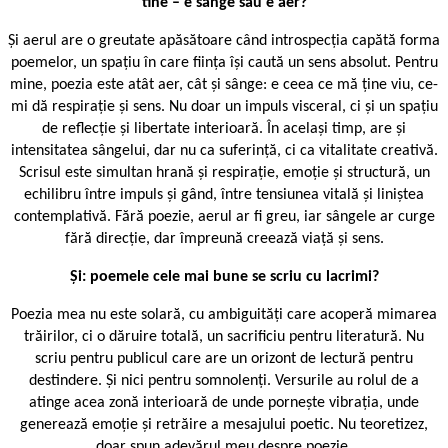
tine – e sânge sau e aer?
Și aerul are o greutate apăsătoare când introspecția capătă forma
poemelor, un spațiu în care ființa își caută un sens absolut. Pentru
mine, poezia este atât aer, cât și sânge: e ceea ce mă ține viu, ce-
mi dă respirație și sens. Nu doar un impuls visceral, ci și un spațiu
de reflecție și libertate interioară. În același timp, are și
intensitatea sângelui, dar nu ca suferință, ci ca vitalitate creativă.
Scrisul este simultan hrană și respirație, emoție și structură, un
echilibru între impuls și gând, între tensiunea vitală și liniștea
contemplativă. Fără poezie, aerul ar fi greu, iar sângele ar curge
fără direcție, dar împreună creează viață și sens.
Și: poemele cele mai bune se scriu cu lacrimi?
Poezia mea nu este solară, cu ambiguități care acoperă mimarea
trăirilor, ci o dăruire totală, un sacrificiu pentru literatură. Nu
scriu pentru publicul care are un orizont de lectură pentru
destindere. Și nici pentru somnolenți. Versurile au rolul de a
atinge acea zonă interioară de unde pornește vibrația, unde
generează emoție și retrăire a mesajului poetic. Nu teoretizez,
doar spun adevărul meu despre poezie.