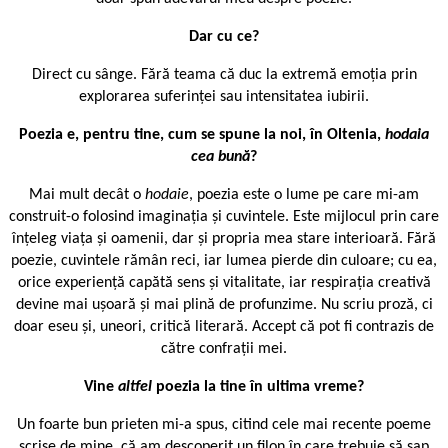
Dar cu ce?
Direct cu sânge. Fără teama că duc la extremă emoția prin
explorarea suferinței sau intensitatea iubirii.
Poezia e, pentru tine, cum se spune la noi, în Oltenia,
hodaia
cea bună
?
Mai mult decât o
hodaie
, poezia este o lume pe care mi-am
construit-o folosind imaginația și cuvintele. Este mijlocul prin care
înțeleg viața și oamenii, dar și propria mea stare interioară. Fără
poezie, cuvintele rămân reci, iar lumea pierde din culoare; cu ea,
orice experiență capătă sens și vitalitate, iar respirația creativă
devine mai ușoară și mai plină de profunzime. Nu scriu proză, ci
doar eseu și, uneori, critică literară. Accept că pot fi contrazis de
către confrații mei.
Vine
altfel
poezia la tine în ultima vreme?
Un foarte bun prieten mi-a spus, citind cele mai recente poeme
scrise de mine, că am descoperit un filon în care trebuie să sap