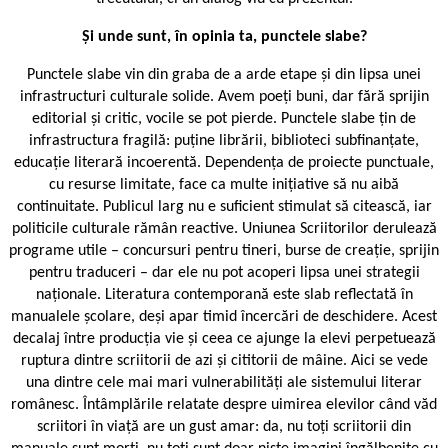
Și unde sunt, în opinia ta, punctele slabe?
Punctele slabe vin din graba de a arde etape și din lipsa unei
infrastructuri culturale solide. Avem poeți buni, dar fără sprijin
editorial și critic, vocile se pot pierde. Punctele slabe țin de
infrastructura fragilă: puține librării, biblioteci subfinanțate,
educație literară incoerentă. Dependența de proiecte punctuale,
cu resurse limitate, face ca multe inițiative să nu aibă
continuitate. Publicul larg nu e suficient stimulat să citească, iar
politicile culturale rămân reactive. Uniunea Scriitorilor derulează
programe utile – concursuri pentru tineri, burse de creație, sprijin
pentru traduceri – dar ele nu pot acoperi lipsa unei strategii
naționale. Literatura contemporană este slab reflectată în
manualele școlare, deși apar timid încercări de deschidere. Acest
decalaj între producția vie și ceea ce ajunge la elevi perpetuează
ruptura dintre scriitorii de azi și cititorii de mâine. Aici se vede
una dintre cele mai mari vulnerabilități ale sistemului literar
românesc. Întâmplările relatate despre uimirea elevilor când văd
scriitori în viață are un gust amar: da, nu toți scriitorii din