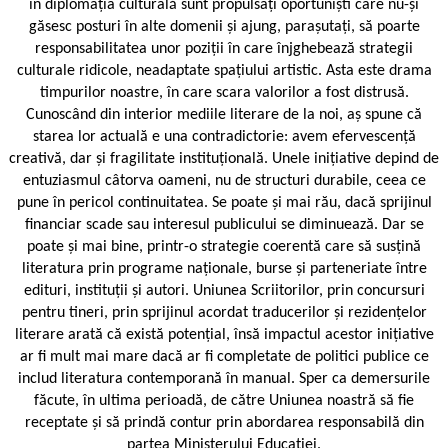
în diplomația culturală sunt propulsați oportuniști care nu-și
găsesc posturi în alte domenii și ajung, parașutați, să poarte
responsabilitatea unor poziții în care înjghebează strategii
culturale ridicole, neadaptate spațiului artistic. Asta este drama
timpurilor noastre, în care scara valorilor a fost distrusă.
Cunoscând din interior mediile literare de la noi, aș spune că
starea lor actuală e una contradictorie: avem efervescență
creativă, dar și fragilitate instituțională. Unele inițiative depind de
entuziasmul câtorva oameni, nu de structuri durabile, ceea ce
pune în pericol continuitatea. Se poate și mai rău, dacă sprijinul
financiar scade sau interesul publicului se diminuează. Dar se
poate și mai bine, printr-o strategie coerentă care să susțină
literatura prin programe naționale, burse și parteneriate între
edituri, instituții și autori. Uniunea Scriitorilor, prin concursuri
pentru tineri, prin sprijinul acordat traducerilor și rezidențelor
literare arată că există potențial, însă impactul acestor inițiative
ar fi mult mai mare dacă ar fi completate de politici publice ce
includ literatura contemporană în manual. Sper ca demersurile
făcute, în ultima perioadă, de către Uniunea noastră să fie
receptate și să prindă contur prin abordarea responsabilă din
partea Ministerului Educației.