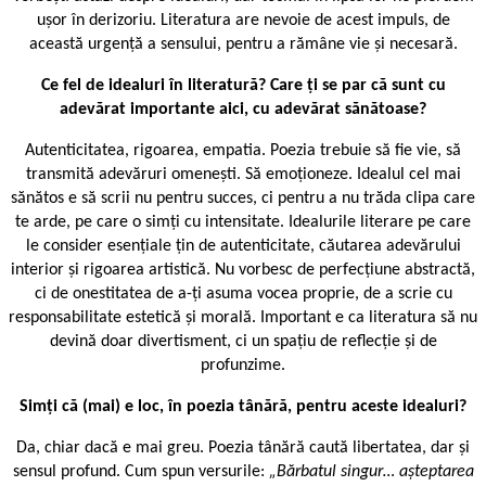
ușor în derizoriu. Literatura are nevoie de acest impuls, de
această urgență a sensului, pentru a rămâne vie și necesară.
Ce fel de idealuri în literatură? Care ți se par că sunt cu
adevărat importante aici, cu adevărat sănătoase?
Autenticitatea, rigoarea, empatia. Poezia trebuie să fie vie, să
transmită adevăruri omenești. Să emoționeze. Idealul cel mai
sănătos e să scrii nu pentru succes, ci pentru a nu trăda clipa care
te arde, pe care o simți cu intensitate. Idealurile literare pe care
le consider esențiale țin de autenticitate, căutarea adevărului
interior și rigoarea artistică. Nu vorbesc de perfecțiune abstractă,
ci de onestitatea de a-ți asuma vocea proprie, de a scrie cu
responsabilitate estetică și morală. Important e ca literatura să nu
devină doar divertisment, ci un spațiu de reflecție și de
profunzime.
Simți că (mai) e loc, în poezia tânără, pentru aceste idealuri?
Da, chiar dacă e mai greu. Poezia tânără caută libertatea, dar și
sensul profund. Cum spun versurile:
„Bărbatul singur… aşteptarea