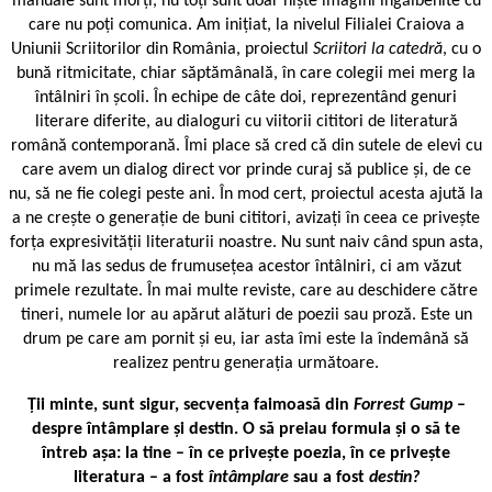
manuale sunt morți, nu toți sunt doar niște imagini îngălbenite cu
care nu poți comunica. Am inițiat, la nivelul Filialei Craiova a
Uniunii Scriitorilor din România, proiectul
Scriitori la catedră
, cu o
bună ritmicitate, chiar săptămânală, în care colegii mei merg la
întâlniri în școli. În echipe de câte doi, reprezentând genuri
literare diferite, au dialoguri cu viitorii cititori de literatură
română contemporană. Îmi place să cred că din sutele de elevi cu
care avem un dialog direct vor prinde curaj să publice și, de ce
nu, să ne fie colegi peste ani. În mod cert, proiectul acesta ajută la
a ne crește o generație de buni cititori, avizați în ceea ce privește
forța expresivității literaturii noastre. Nu sunt naiv când spun asta,
nu mă las sedus de frumusețea acestor întâlniri, ci am văzut
primele rezultate. În mai multe reviste, care au deschidere către
tineri, numele lor au apărut alături de poezii sau proză. Este un
drum pe care am pornit și eu, iar asta îmi este la îndemână să
realizez pentru generația următoare.
Ții minte, sunt sigur, secvența faimoasă din
Forrest Gump
–
despre întâmplare și destin. O să preiau formula și o să te
întreb așa: la tine – în ce privește poezia, în ce privește
literatura – a fost
întâmplare
sau a fost
destin?