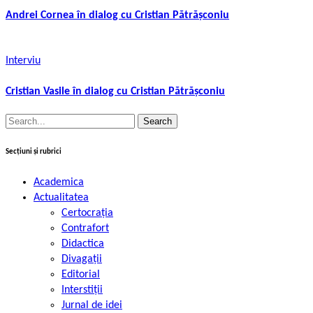
Andrei Cornea în dialog cu Cristian Pătrășconiu
Interviu
Cristian Vasile în dialog cu Cristian Pătrășconiu
Search
for:
Secțiuni și rubrici
Academica
Actualitatea
Certocrația
Contrafort
Didactica
Divagații
Editorial
Interstiții
Jurnal de idei