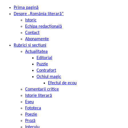
Prima pagină
Despre „România literară”
Istoric
Echipa redacțională
Contact
Abonamente
Rubrici și secțiuni
Actualitatea
Editorial
Puzzle
Contrafort
Ochiul magic
Efectul de ecou
Comentarii critice
Istorie literară
Eseu
Fototeca
Poezie
Proză
Interviu