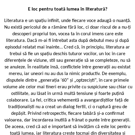
E loc pentru toată lumea în literatură?
Literatura e un spațiu infinit, unde fiecare voce adaugă o nuanță.
Nu există pericolul de a rămâne fără loc, ci doar riscul de a nu-ți
descoperi propriul ton, vocea ta în corul imens care este
literatura. Dacă m-ai fi întrebat asta după debutul meu și după
episodul relatat mai înainte… Cred că, în principiu, literatura ar
trebui să fie un spațiu deschis tuturor vocilor, un loc în care
diferențele de viziune, stil sau generație să se completeze, nu să
se anuleze. În realitate însă, conflictele între generații au existat
mereu, iar uneori nu au dus la nimic productiv. De exemplu,
disputele dintre „generația ’60“ și „optzeciști“, în care primele
volume ale celor mai tineri erau privite cu suspiciune sau chiar cu
ostilitate, au lăsat în urmă multă tensiune și foarte puțină
colaborare. La fel, critica vehementă a avangardiștilor față de
tradiționaliști nu a creat un dialog fertil, ci o ruptură greu de
depășit. Privind retrospectiv, fiecare tabără și-a confirmat
valoarea, dar încordarea inutilă a frânat o punte între generații.
De aceea, cred că azi e important să învățăm că este loc pentru
toată lumea, iar literatura crește tocmai din diversitatea și