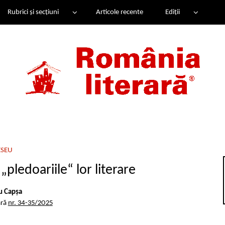
Rubrici și secțiuni
Articole recente
Ediții
ESEU
 „pledoariile“ lor literare
iu Capșa
ară
nr. 34-35/2025