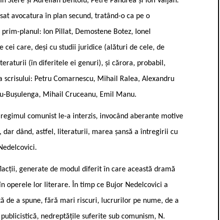
in Stere și Aurelian Bentoiu, Petre Pandrea și Ion Valjan.
asat avocatura în plan secund, tratând-o ca pe o
 prim-planul: Ion Pillat, Demostene Botez, Ionel
cei care, deși cu studii juridice (alături de cele, de
teraturii (în diferitele ei genuri), și cărora, probabil,
e a scrisului: Petru Comarnescu, Mihail Ralea, Alexandru
cu-Bușulenga, Mihail Cruceanu, Emil Manu.
ra regimul comunist le-a interzis, invocând aberante motive
 dar dând, astfel, literaturii, marea șansă a întregirii cu
Nedelcovici.
eflacții, generate de modul diferit în care această dramă
 în operele lor literare. În timp ce Bujor Nedelcovici a
ită de a spune, fără mari riscuri, lucrurilor pe nume, de a
sa publicistică, nedreptățile suferite sub comunism, N.