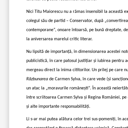
Nici Titu Maiorescu nu a rămas insensibil la această ex
colegul său de partid – Conservator, după „convertirea
contemporane“, onoare întoarsă, pe bună dreptate, des
la aniversarea marelui critic literar.
Nu lipsită de importanță, în dimensionarea acestei notor
publicistică, în care patosul justițiar și iubirea pentru 
mergeau direct la inima cititorilor. Un prilej pe care nu 
Răzbunarea
de Carmen Sylva, în care vede (și sancțion
un atac la „moravurile românești“. În această neiertăt
între scriitoarea Carmen Sylva și Regina României, pe c
și alte importante responsabilități.
Li s-ar mai putea alătura celor trei sus-pomeniți, în acea