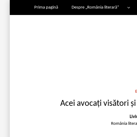
Prima pagină
Despre „România literară”
Acei avocați visători și
Liv
România liter