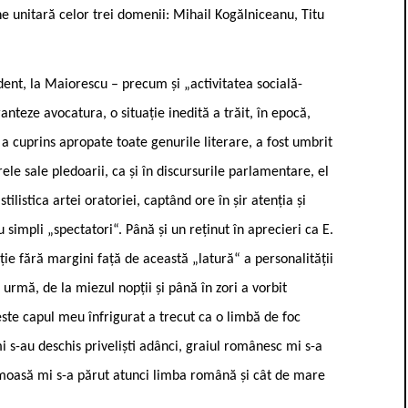
ne unitară celor trei domenii: Mihail Kogălniceanu, Titu
ident, la Maiorescu – precum și „activitatea socială-
anteze avocatura, o situație inedită a trăit, în epocă,
e a cuprins apropate toate genurile literare, a fost umbrit
ele sale pledoarii, ca și în discursurile parlamentare, el
listica artei oratoriei, captând ore în șir atenția și
u simpli „spectatori“. Până și un reținut în aprecieri ca E.
ție fără margini față de această „latură“ a personalității
 urmă, de la miezul nopții și până în zori a vorbit
ste capul meu înfrigurat a trecut ca o limbă de foc
i s-au deschis priveliști adânci, graiul românesc mi s-a
moasă mi s-a părut atunci limba română și cât de mare