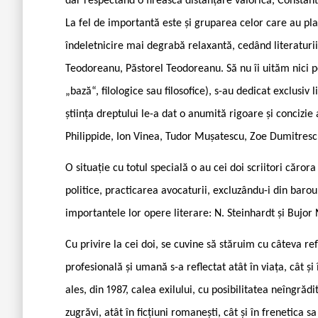
dar respectând o firească distanțare valorică, Constant
La fel de importantă este și gruparea celor care au pl
îndeletnicire mai degrabă relaxantă, cedând literaturii
Teodoreanu, Păstorel Teodoreanu. Să nu îi uităm nici pe 
„bază“, filologice sau filosofice), s-au dedicat exclusiv li
știința dreptului le-a dat o anumită rigoare și concizi
Philippide, Ion Vinea, Tudor Mușatescu, Zoe Dumitres
O situație cu totul specială o au cei doi scriitori căro
politice, practicarea avocaturii, excluzându-i din barou,
importantele lor opere literare: N. Steinhardt și Bujor 
Cu privire la cei doi, se cuvine să stăruim cu câteva r
profesională și umană s-a reflectat atât în viața, cât și
ales, din 1987, calea exilului, cu posibilitatea neîngrăd
zugrăvi, atât în ficțiuni romanești, cât și în frenetica 