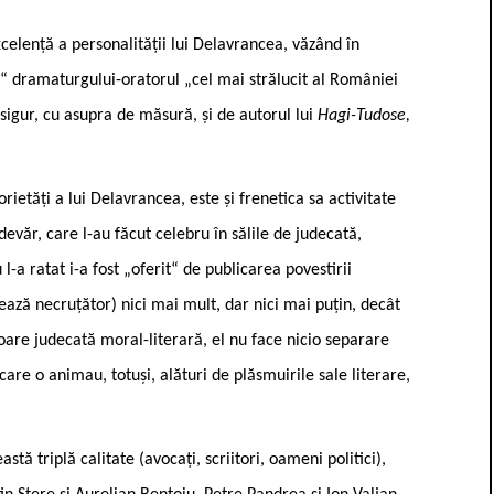
celență a personalității lui Delavrancea, văzând în
“ dramaturgului-oratorul „cel mai strălucit al României
igur, cu asupra de măsură, și de autorul lui
Hagi-Tudose,
ietăți a lui Delavrancea, este și frenetica sa activitate
adevăr, care l-au făcut celebru în sălile de judecată,
l-a ratat i-a fost „oferit“ de publicarea povestirii
ează necruțător) nici mai mult, dar nici mai puțin, decât
oare judecată moral-literară, el nu face nicio separare
are o animau, totuși, alături de plăsmuirile sale literare,
stă triplă calitate (avocați, scriitori, oameni politici),