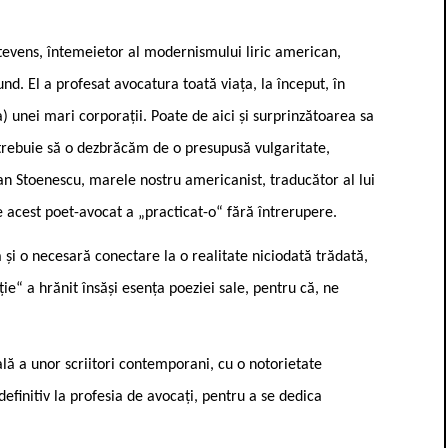
Stevens, întemeietor al modernismului liric american,
und. El a profesat avocatura toată viața, la început, în
) unei mari corporații. Poate de aici și surprinzătoarea sa
 trebuie să o dezbrăcăm de o presupusă vulgaritate,
n Stoenescu, marele nostru americanist, traducător al lui
re acest poet-avocat a „practicat-o“ fără întrerupere.
și o necesară conectare la o realitate niciodată trădată,
e“ a hrănit însăși esența poeziei sale, pentru că, ne
lă a unor scriitori contemporani, cu o notorietate
efinitiv la profesia de avocați, pentru a se dedica