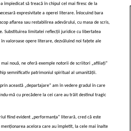
-a împiedicat să treacă în chipul cel mai firesc de la
 necesară expresivitate a operei literare. Înlocuind bara
scop aflarea sau restabilirea adevărului, cu masa de scris,
. Substituirea limitatei reflecții juridice cu libertatea
în valoroase opere literare, dezvăluind noi fațete ale
mai nouă, ne oferă exemple notorii de scriitori „afiliați“
hip semnificativ patrimoniul spiritual al umanității.
 ( prin această „departajare“ am în vedere gradul în care
rindu-mă cu precădere la cei care au trăit destinul tragic
iul fiind evident „performanța“ literară, cred că este
 menționarea acelora care au împletit, la cele mai înalte