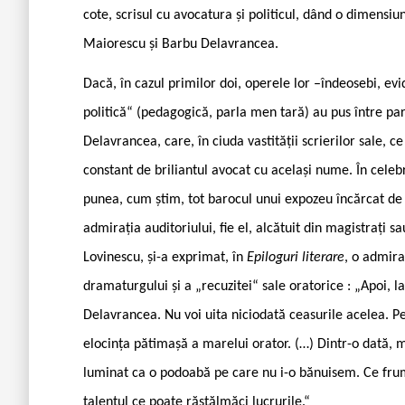
cote, scrisul cu avocatura și politicul, dând o dimensiu
Maiorescu și Barbu Delavrancea.
Dacă, în cazul primilor doi, operele lor –îndeosebi, ev
politică“ (pedagogică, parla ­men tară) au pus între par
Delavrancea, care, în ciuda vastității scrierilor sale, c
constant de briliantul avocat cu același nume. În celebr
punea, cum știm, tot barocul unui expozeu încărcat de sti
admirația auditoriului, fie el, alcătuit din magistrați sa
Lovinescu, și-a exprimat, în
Epiloguri literare
, o admira
dramaturgului și a „recuzitei“ sale oratorice : „Apoi, la
Delavrancea. Nu voi uita niciodată ceasurile acelea. Pe
elocința pătimașă a marelui orator. (…) Dintr-o dată, m
luminat ca o podoabă pe care nu i-o bănuisem. Ce fru
talentul ce poate răstălmăci lucrurile.“