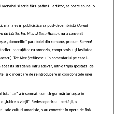
i monahal și scrie fără patimă, iertător, se poate spune, o
i, mai ales în publicistica sa post-decembristă (
Jurnal
gru de hârtie. Eu, Nica și Securitatea
), nu a convenit
ăsește „domeniile“ parabolei din romane, precum
Somnul
titorilor, necruțător cu amnezia, compromisul și lașitatea,
nescu). Tot Alex Ștefănescu, în comentariul pe care i-l
n această strădanie întru adevăr, într-o triplă ipostază, de
te, și o încercare de reintroducere în coordonatele unei
l totalitar“ a însemnat, cum singur mărturisește în
, o „iubire a vieții“. Redescoperirea libertății, a
astei sale culturi umaniste, s-au convertit în opere de fină