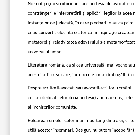
Nu sunt puțini scriitorii pe care profesia de avocat nu i
constrângerile interpretării și aplicării legilor la acea
instanțelor de judecată, în care pledoariile au ca prim 
ei au convertit elocința oratorică în inspirație creatoare
metaforei și relativitatea adevărului s-a metamorfozat 
universului uman.
Literatura română, ca și cea universală, mai veche sau 
acestei arii creatoare, iar operele lor au îmbogățit în c
Despre scriitorii-avocați sau avocații-scriitori români
ei s-au dedicat celor două profesii) am mai scris, refe
al închisorilor comuniste.
Reluarea numelor celor mai importanți dintre ei, criter
utilă acestor însemnări. Desigur, nu putem începe fără