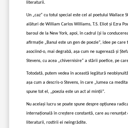
literaturii.
Un „caz“ cu totul special este cel al poetului Wallace 
alături de William Carlos Williams, T.S. Eliot și Ezra Po
baroul de la New York, apoi, în cadrul (și la conducerea
afirmație „Banul este un gen de poezie“, idee pe care
asociind-o, mai degrabă, așa cum ne sugerează și Ștefa
Stevens, cu acea „chivernisire“ a stării poetice, pe ca
Totodată, putem vedea în această legătură neobișnuită 
așa cum a descris-o Stevens, în care „lumea ca meditați
spune tot el, „poezia este un act al minții“.
Nu același lucru se poate spune despre opțiunea radica
internațională în creștere constantă, care au renunțat d
literaturii, rostirii ei neîngrădite.