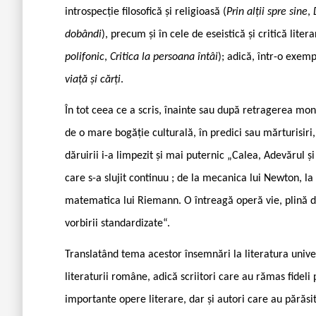
introspecție filosofică și religioasă (
Prin alții spre sine
,
dobândi
), precum și în cele de eseistică și critică litera
polifonic
,
Critica la persoana întâi
); adică, într-o exem
viață și cărți
.
În tot ceea ce a scris, înainte sau după retragerea mona
de o mare bogăție culturală, în predici sau mărturisiri
dăruirii i-a limpezit și mai puternic „Calea, Adevărul și
care s-a slujit continuu ; de la mecanica lui Newton, la
matematica lui Riemann. O întreagă operă vie, plină de 
vorbirii standardizate“.
Translatând tema acestor însemnări la literatura unive
literaturii române, adică scriitori care au rămas fideli 
importante opere literare, dar și autori care au părăsit 