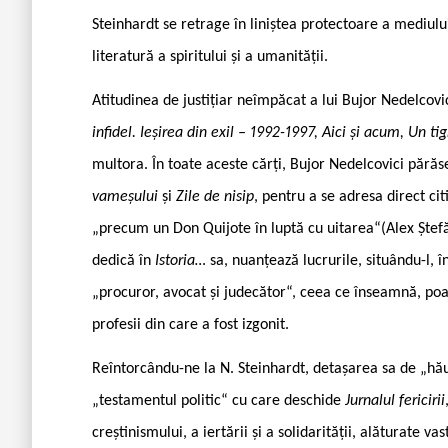
Steinhardt se retrage în liniștea protectoare a mediulu
literatură a spiritului și a umanității.
Atitudinea de justițiar neîmpăcat a lui Bujor Nedelcovic
infidel. Ieșirea din exil – 1992-1997, Aici și acum, Un ti
multora. În toate aceste cărți, Bujor Nedelcovici păr
vameșului
și
Zile de nisip
, pentru a se adresa direct ci
„precum un Don Quijote în luptă cu uitarea“(Alex Ștefă
dedică în
Istoria…
sa, nuanțează lucrurile, situându-l, î
„procuror, avocat și judecător“, ceea ce înseamnă, poa
profesii din care a fost izgonit.
Reîntorcându-ne la N. Steinhardt, detașarea sa de „hău
„testamentul politic“ cu care deschide
Jurnalul fericirii
creștinismului, a iertării și a solidarității, alăturate v