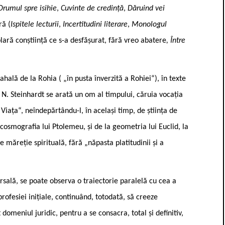
Drumul spre isihie
,
Cuvinte de credință
,
Dăruind vei
ră (
Ispitele lecturii
,
Incertitudini literare
,
Monologul
plară conștiință ce s-a desfășurat, fără vreo abatere
, Între
hală de la Rohia ( „în pusta înverzită a Rohiei“), în texte
, N. Steinhardt se arată un om al timpului, căruia vocația
 Viața“, neîndepărtându-l, în același timp, de știința de
 cosmografia lui Ptolemeu, și de la geometria lui Euclid, la
măreție spirituală, fără „năpasta platitudinii și a
rsală, se poate observa o traiectorie paralelă cu cea a
profesiei inițiale, continuând, totodată, să creeze
domeniul juridic, pentru a se consacra, total și definitiv,