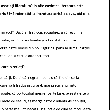
sociați literatura? În alte cuvinte: literatura este
 Mă refer atât la literatura scrisă de dvs., cât și la
„miracol“. Dacă ar fi să conceptualizez și să rezum la
ului, în căutarea binelui și a bunătății ascunse.
rge către binele din noi. Sigur că, până la urmă, cărțile
icular, și cărțile altor scriitori.
 care o scrieți?
ei cărți. De pildă, negrul – pentru cărțile din seria
 care va fi tradus în curând, mai precis anul viitor, în
, poate, că portocaliul merge foarte bine; aceasta este o
e mele de eseuri, aș merge către o nuanță de cenușiu,
 și o parte mai întunecată, în funcție de cum se modulează