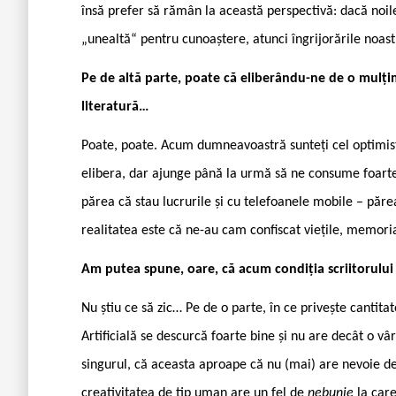
însă prefer să rămân la această perspectivă: dacă noile 
„unealtă“ pentru cunoaștere, atunci îngrijorările noast
Pe de altă parte, poate că eliberându-ne de o mulțim
literatură…
Poate, poate. Acum dumneavoastră sunteți cel optimist
elibera, dar ajunge până la urmă să ne consume foarte
părea că stau lucrurile și cu telefoanele mobile – păr
realitatea este că ne-au cam confiscat viețile, memoria
Am putea spune, oare, că acum condiția scriitorului 
Nu știu ce să zic… Pe de o parte, în ce privește cantit
Artificială se descurcă foarte bine și nu are decât o vâ
singurul, că aceasta aproape că nu (mai) are nevoie de
creativitatea de tip uman are un fel de
nebunie
la care