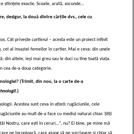
ce științele exacte. Scoate, arată, ascunde…
e, desigur, la două dintre cărțile dvs., cele cu
jos. Cât privește
cartierul
– acesta este un proiect infinit
, cel al invaziei femeilor în cartier. Mai e ceva: din unele
ă; din altele, ieși mai greu sau le duci cu tine toată viața.
in cea de-a doua categorie.
nologiei? (Trimit, din nou, la o carte de-a
ehnologii.
)
nologii. Acestea sunt ceva
în afară
; rugăciunile, cele
rugăciunile au mult de-a face cu mediul natural chiar. Știți
atăl Nostru, care ești în ceruri…“, nu? Ei bine, pe mine mă
care ne înconjoară, care ajung să ne surclaseze și chiar să