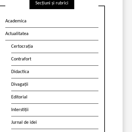
Secțiuni și rubrici
Academica
Actualitatea
Certocrația
Contrafort
Didactica
Divagații
Editorial
Interstiții
Jurnal de idei