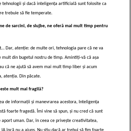
tehnologii și dacă inteligența artificială sunt folosite ca
re trebuie să fie temperate.
e de sarcini, de slujbe, ne oferă mai mult timp pentru
… Dar, atenție: de multe ori, tehnologia pare că ne va
 mult din bugetul nostru de timp. Amintiți-vă că așa
eau că ne ajută să avem mai mult timp liber și acum
, atenția. Din păcate.
este mult mai fragilă?
atea de informații și manevrarea acestora, Inteligența
rstă foarte fragedă. Îmi vine să spun, și nu cred că sunt
 aport uman. Dar, în ceea ce privește creativitatea,
 IA încă nu a ajuns. Nu știu dacă ar trebui să fim foarte