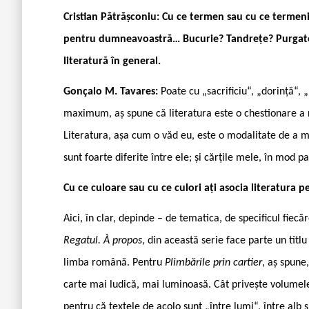
Cristian Pătrășconiu: Cu ce termen sau cu ce termeni a
pentru dumneavoastră… Bucurie? Tandrețe? Purgatoriu?
literatură în general.
Gonçalo M. Tavares:
Poate cu „sacrificiu“, „dorință“, 
maximum, aș spune că literatura este o chestionare a ră
Literatura, așa cum o văd eu, este o modalitate de a me
sunt foarte diferite între ele; și cărțile mele, în mod part
Cu ce culoare sau cu ce culori ați asocia literatura pe
Aici, în clar, depinde – de tematica, de specificul fiecăr
Regatul. À propos
, din această serie face parte un titlu
limba română. Pentru
Plimbările prin cartier
, aș spune
carte mai ludică, mai luminoasă. Cât privește volumel
pentru că textele de acolo sunt „între lumi“, între alb