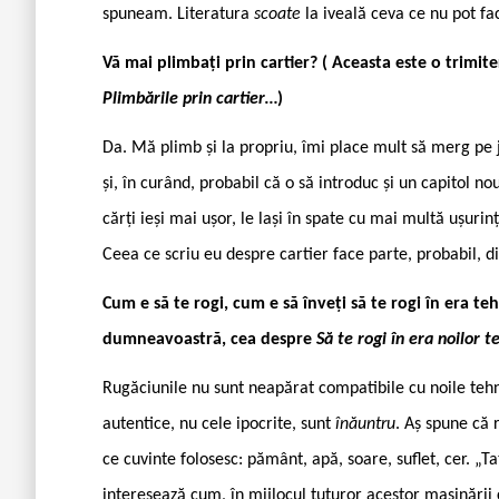
spuneam. Literatura
scoate
la iveală ceva ce nu pot fa
Vă mai plimbați prin cartier? ( Aceasta este o trimiter
Plimbările prin cartier…
)
Da. Mă plimb și la propriu, îmi place mult să merg pe 
și, în curând, probabil că o să introduc și un capitol nou
cărți ieși mai ușor, le lași în spate cu mai multă ușurinț
Ceea ce scriu eu despre cartier face parte, probabil, d
Cum e să te rogi, cum e să înveți să te rogi în era teh
dumneavoastră, cea despre
Să te rogi în era noilor t
Rugăciunile nu sunt neapărat compatibile cu noile teh
autentice, nu cele ipocrite, sunt
înăuntru
. Aș spune că 
ce cuvinte folosesc: pământ, apă, soare, suflet, cer. „T
interesează cum, în mijlocul tuturor acestor mașinării 