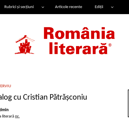
Rubrici și secțiuni
Articole recente
Ediții
TERVIU
log cu Cristian Pătrășconiu
dmin
 literară
nr.