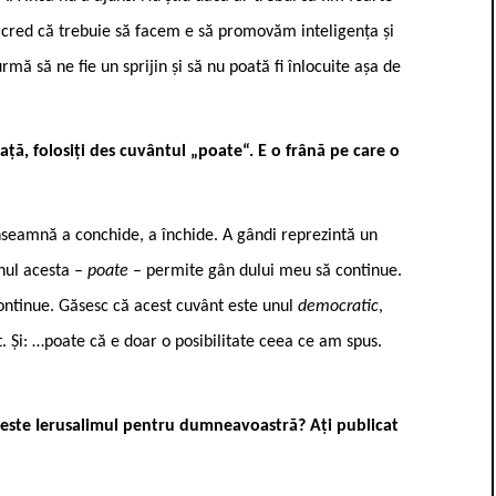
 ce cred că trebuie să facem e să promovăm inteligența și
ă să ne fie un sprijin și să nu poată fi înlocuite așa de
ață, folosiți des cuvântul „poate“. E o frână pe care o
nseamnă a conchide, a închide. A gândi reprezintă un
enul acesta –
poate
– permite gân ­dului meu să continue.
ontinue. Găsesc că acest cuvânt este unul
democratic
,
. Și: …poate că e doar o posibilitate ceea ce am spus.
e este Ierusalimul pentru dumneavoastră? Ați publicat