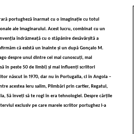
rară portugheză înarmat cu o imaginaţie cu totul
ţionale ale imaginarului. Acest lucru, combinat cu un
 invenţia îndrăzneaţă cu o stăpânire desăvârşită a
afirmăm că există un înainte şi un după Gonçalo M.
ago despre unul dintre cei mai cunoscuți, mai
ă în peste 50 de limbi) și mai influenți scriitori
itor născut în 1970, dar nu în Portugalia, ci în Angola –
re acestea Ieru ­salim, Plimbări prin cartier, Regatul,
a, Să înveți să te rogi în era tehnologiei. Despre cărțile
nterviul exclusiv pe care marele scriitor portughez l-a