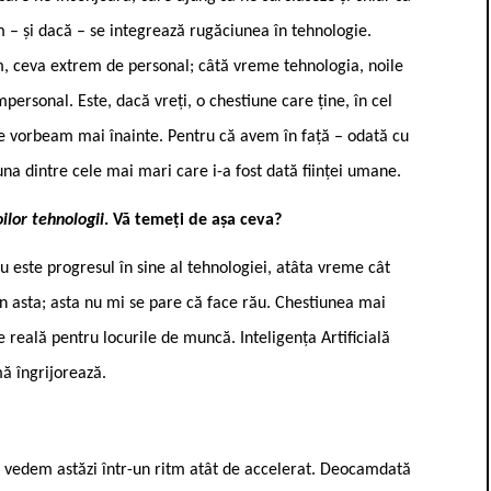
m – și dacă – se integrează rugăciunea în tehnologie.
m, ceva extrem de personal; câtă vreme tehnologia, noile
mpersonal. Este, dacă vreți, o chestiune care ține, în cel
are vorbeam mai înainte. Pentru că avem în față – odată cu
na dintre cele mai mari care i-a fost dată ființei umane.
oilor tehnologii
. Vă temeți de așa ceva?
 este progresul în sine al tehnologiei, atâta vreme cât
în asta; asta nu mi se pare că face rău. Chestiunea mai
reală pentru locurile de muncă. Inteligența Artificială
ă îngrijorează.
ce vedem astăzi într-un ritm atât de accelerat. Deocamdată