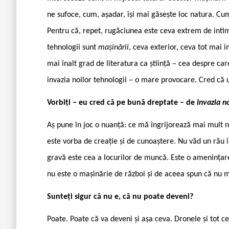
ne sufoce, cum, așadar, își mai găsește loc natura. Cu
Pentru că, repet, rugăciunea este ceva extrem de inti
tehnologii sunt
mașinării
, ceva exterior, ceva tot mai i
mai înalt grad de literatura ca știință – cea despre c
invazia noilor tehnologii – o mare provocare. Cred că u
Vorbiți – eu cred că pe bună dreptate – de
invazia n
Aș pune în joc o nuanță: ce mă îngrijorează mai mult nu
este vorba de creație și de cunoaștere. Nu văd un rău 
gravă este cea a locurilor de muncă. Este o amenințare 
nu este o mașinărie de război și de aceea spun că nu m
Sunteți sigur că nu e, că nu poate deveni?
Poate. Poate că va deveni și așa ceva. Dronele și tot 