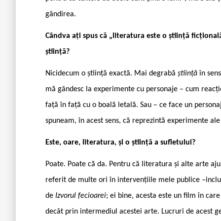
gândirea.
Cândva ați spus că „literatura este o știință ficțional
știință?
Nicidecum o știință exactă. Mai degrabă
știință
în sen
mă gândesc la experimente cu personaje – cum reacțion
față în față cu o boală letală. Sau – ce face un persona
spuneam, în acest sens, că reprezintă experimente ale
Este, oare, literatura, și o știință a sufletului?
Poate. Poate că da. Pentru că literatura și alte arte aj
referit de multe ori în intervențiile mele publice –inc
de
Izvorul fecioarei
; ei bine, acesta este un film în ca
decât prin intermediul acestei arte. Lucruri de acest ge