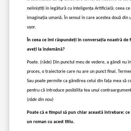
neliniștiți în legătură cu Inteligența Artificială; ceea
imaginația umană. În sensul în care acestea două din urm
ușor.
În ceea ce îmi răspundeți în conversația noastră de f
aveți la îndemână?
Poate. (râde) Din punctul meu de vedere, a gândi nu î
proces, o traiectorie care nu are un punct final. Term
Sau poate permite ca gândirea celui din fața mea să c
pentru că introduce posibilita ­tea unui contraargument
(
râde din nou
)
Poate că e timpul să pun chiar această întrebare: c
un roman cu acest titlu.