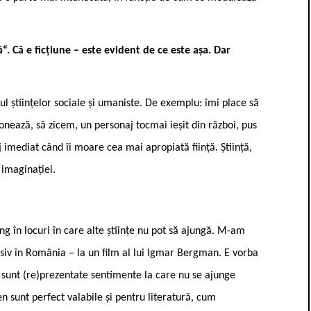
ă“. Că e ficțiune – este evident de ce este așa. Dar
sul științelor sociale și umaniste. De exemplu: îmi place să
ează, să zicem, un personaj tocmai ieșit din război, pus
j imediat când îi moare cea mai apropiată ființă. Știință,
 imaginației.
ung în locuri în care alte științe nu pot să ajungă. M-am
lusiv în România – la un film al lui Igmar Bergman. E vorba
re sunt (re)prezentate sentimente la care nu se ajunge
n sunt perfect valabile și pentru literatură, cum