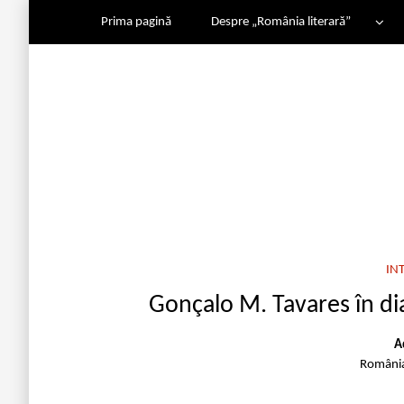
Prima pagină
Despre „România literară”
IN
Gonçalo M. Tavares în dia
A
România