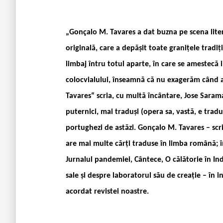
„Gonçalo M. Tavares a dat buzna pe scena lite
originală, care a depăşit toate graniţele tradi
limbaj întru totul aparte, în care se amestecă
colocvialului, înseamnă că nu exagerăm când 
Tavares“ scria, cu multă încântare, Jose Saram
puternici, mai traduși (opera sa, vastă, e tradus
portughezi de astăzi. Gonçalo M. Tavares – scri
are mai multe cărți traduse în limba română; înt
Jurnalul pandemiei, Cântece, O călătorie în Indi
sale și despre laboratorul său de creație – în i
acordat revistei noastre.