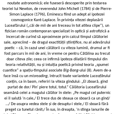
noutate astronomică; ele fuseseră descoperite prin testarea
teoriei lui Newton, de reverendul John Michell (1784) și de Pierre-
Simon Laplace (1796), Eminescu fiind un adept al ipotezei
cosmogonice Kant-Laplace. În privința vitezei deplasării
Luceafărului („căi de mii de ani treceau în tot atîtea clipe“), un
fizician român contemporan specializat în optică și astrofizică a
încercat de curînd să aproximeze prin calcul timpul călătoriei
sale, apreciind – de dragul exactității științifice, nu al adevărului
poetic – că, în cazul unei călătorii cu viteza luminii, drumul ar fi
fost parcurs în mii de ani, în vreme ce pentru Cătălina au trecut
doar cîteva zile; ceea ce infirmă ipoteza dilatării timpului din
teoria relativității, nu și intuiția poetică privind teoria „spumei
cuantice“ a spațiu-timpului asociate
Big-Bang
-ului (8). Avem de-a
face însă cu un
misreading
, întrucît toate variantele
Luceafărului
conțin, ca în basm, referiri la viteza gîndului: „El zboară, gînd
purtat de dor/ Pîn’ piere totul, totul.“ Călătoria Luceafărului
seamănă celei a magului călător în stele: „Pe magul cel puternic
ei îl salută ‘n cale,/ El trece dus de steaua ce sboară ca un gînd/
…/ De-asupra vedea stele și de desuptu-i stele,/ El sboară fără
preget ca tunetul rănit;/ În sus, în dreapta, ‘n stînga lanurile de