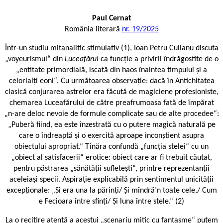
Paul Cernat
România literară
nr. 19/2025
Într-un studiu mitanalitic stimulativ (1), Ioan Petru Culianu discuta
„voyeurismul“ din
Luceafărul
ca funcție a privirii îndrăgostite de o
„entitate primordială, iscată din haos înaintea timpului și a
celorlalți eoni“. Cu următoarea observație: dacă în Antichitatea
clasică conjurarea astrelor era făcută de magiciene profesioniste,
chemarea Luceafărului de către preafrumoasa fată de împărat
„n-are deloc nevoie de formule complicate sau de alte procedee“:
„Puberă fiind, ea este înzestrată cu o putere magică naturală pe
care o îndreaptă și o exercită aproape inconștient asupra
obiectului apropriat.“ Tînăra confundă „funcția stelei“ cu un
„obiect al satisfacerii“ erotice: obiect care ar fi trebuit căutat,
pentru păstrarea „sănătății sufletești“, printre reprezentanții
aceleiași specii. Aspirație explicabilă prin sentimentul unicității
excepționale: „Și era una la părinți/ Și mîndră’n toate cele,/ Cum
e Fecioara între sfinți/ Și luna între stele.“ (2)
La o recitire atentă a acestui „scenariu mitic cu fantasme“ putem