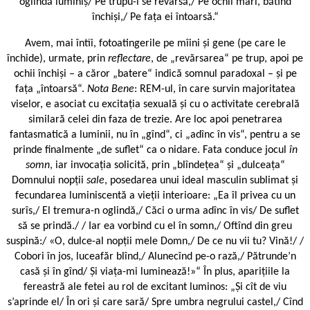
oglindă luminiș/ Pe trupu-i se revarsă,/ Pe ochii mari, bătînd
închiși,/ Pe fața ei întoarsă.“
Avem, mai întîi, fotoatingerile pe mîini și gene (pe care le
închide), urmate, prin
reflectare
, de „revărsarea“ pe trup, apoi pe
ochii închiși – a căror „batere“ indică somnul paradoxal – și pe
fața „întoarsă“.
Nota Bene
: REM-ul, în care survin majoritatea
viselor, e asociat cu excitația sexuală și cu o activitate cerebrală
similară celei din faza de trezie. Are loc apoi penetrarea
fantasmatică a luminii, nu în „gînd“, ci „adînc în vis“, pentru a se
prinde finalmente „de suflet“ ca o nidare. Fata conduce jocul
în
somn
, iar invocația solicită, prin „blîndețea“ și „dulceața“
Domnului nopții
sale
, posedarea unui ideal masculin sublimat și
fecundarea luminiscentă a vieții interioare: „Ea îl privea cu un
surîs,/ El tremura-n oglindă,/ Căci o urma adînc în vis/ De suflet
să se prindă./ / Iar ea vorbind cu el în somn,/ Oftînd din greu
suspină:/ «O, dulce-al nopții mele Domn,/ De ce nu vii tu? Vină!/ /
Cobori în jos, luceafăr blînd,/ Alunecînd pe-o rază,/ Pătrunde’n
casă și în gînd/ Și viața-mi luminează!»“ În plus, aparițiile la
fereastră ale fetei au rol de excitant luminos: „Și cît de viu
s’aprinde el/ În ori și care sară/ Spre umbra negrului castel,/ Cînd