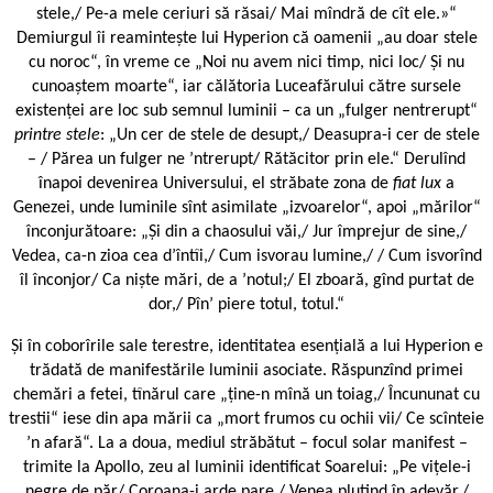
stele,/ Pe-a mele ceriuri să răsai/ Mai mîndră de cît ele.»“
Demiurgul îi reamintește lui Hyperion că oamenii „au doar stele
cu noroc“, în vreme ce „Noi nu avem nici timp, nici loc/ Și nu
cunoaștem moarte“, iar călătoria Luceafărului către sursele
existenței are loc sub semnul luminii – ca un „fulger nentrerupt“
printre stele
: „Un cer de stele de desupt,/ Deasupra-i cer de stele
– / Părea un fulger ne ’ntrerupt/ Rătăcitor prin ele.“ Derulînd
înapoi devenirea Universului, el străbate zona de
fiat lux
a
Genezei, unde luminile sînt asimilate „izvoarelor“, apoi „mărilor“
înconjurătoare: „Și din a chaosului văi,/ Jur împrejur de sine,/
Vedea, ca-n zioa cea d’întîi,/ Cum isvorau lumine,/ / Cum isvorînd
îl înconjor/ Ca niște mări, de a ’notul;/ El zboară, gînd purtat de
dor,/ Pîn’ piere totul, totul.“
Și în coborîrile sale terestre, identitatea esențială a lui Hyperion e
trădată de manifestările luminii asociate. Răspunzînd primei
chemări a fetei, tînărul care „ține-n mînă un toiag,/ Încununat cu
trestii“ iese din apa mării ca „mort frumos cu ochii vii/ Ce scînteie
’n afară“. La a doua, mediul străbătut – focul solar manifest –
trimite la Apollo, zeu al luminii identificat Soarelui: „Pe vițele-i
negre de păr/ Coroana-i arde pare,/ Venea plutind în adevăr,/