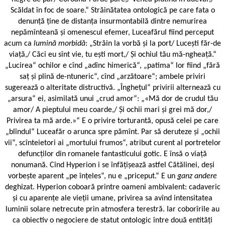
Scăldat în foc de soare.“ Străinătatea ontologică pe care fata o
denunță ține de distanța insurmontabilă dintre nemurirea
nepămînteană și omenescul efemer, Luceafărul fiind perceput
acum ca
lumină morbidă
: „Străin la vorbă și la port/ Lucești făr-de
viață,/ Căci eu sînt vie, tu ești mort,/ Și ochiul tău mă-ngheață.“
„Lucirea“ ochilor e cînd „adînc himerică“, „patima“ lor fiind „fără
saț și plină de-ntuneric“, cînd „arzătoare“; ambele priviri
sugerează o alteritate distructivă. „Înghețul“ privirii alternează cu
„arsura“ ei, asimilată unui „crud amor“: „«Mă dor de crudul tău
amor/ A pieptului meu coarde,/ Și ochii mari și grei mă dor,/
Privirea ta mă arde.»“ E o privire torturantă, opusă celei pe care
„blîndul“ Luceafăr o arunca spre pămînt. Par să deruteze și „ochii
vii“, scînteietori ai „mortului frumos“, atribut curent al portretelor
defuncților din romanele fantasticului gotic. E însă o viață
nonumană. Cînd Hyperion i se înfățișează astfel Cătălinei, deși
vorbește aparent „pe înțeles“, nu e „priceput.“ E un
ganz andere
deghizat. Hyperion coboară printre oameni ambivalent: cadaveric
și cu aparențe ale vieții umane, privirea sa avînd intensitatea
luminii solare netrecute prin atmosfera terestră. Iar coborîrile au
ca obiectiv o negociere de statut ontologic între două entități