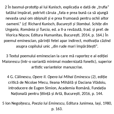
2 În basmul-prototip al lui Kunisch, explicația e dată de „trufia”
tatălui împărat, potrivit căruia „fata e prea bună ca să ajungă
nevasta unui om obișnuit și e prea frumoasă pentru ochii altor
oameni.“ (
cf.
Richard Kunisch,
București și Stambul. Schițe din
Ungaria, România și Turcia
, ed. a II-a revăzută, trad. și pref. de
Viorica Nișcov, Editura Humanitas, București, 2014, p. 164.) În
poemul eminescian, părinții fetei apar indirect, motivația căzînd
asupra copilului unic „din rude mari împărătești“.
3 Textul poemului eminescian la care mă raportez e al ediției
Maiorescu (într-o variantă minimal modernizată fonetic), superior
artistic variantelor manuscrise.
4 G. Călinescu,
Opere II. Opera lui Mihai Eminescu (2)
, ediție
critică de Nicolae Mecu, Ileana Mihăilă și Daciana Vlădoiu,
introducere de Eugen Simion, Academia Română, Fundația
Națională pentru Știință și Artă, București, 2016, p. 144.
5 Ion Negoițescu
, Poezia lui Eminescu
, Editura Junimea, Iași, 1980,
p. 163.