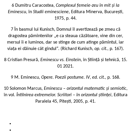
6 Dumitru Caracostea,
Complexul femeie-zeu în mit și la
Eminescu
, în
Studii eminesciene
, Editura Minerva, București,
1975, p. 44.
7 În basmul lui Kunisch, Domnul îl avertizează pe zmeu că
dragostea pămîntenilor „e ca steaua căzătoare, vine din cer,
mersul îi e luminos, dar se stinge de cum atinge pămîntul, iar
viața ei dăinuie cât gîndul“. (Richard Kunisch,
op. cit.
, p. 167).
8 Cristian Presură,
Eminescu vs. Einstein
, în Știință și tehnică, 15.
01 2021.
9 M. Eminescu,
Opere. Poezii postume. IV
,
ed. cit.
, p. 168.
10 Solomon Marcus,
Eminescu – orizontul matematic și semiotic
,
în vol.
Întîlnirea extremelor. Scriitori – în orizontul științei
, Editura
Paralela 45, Pitești, 2005, p. 41.