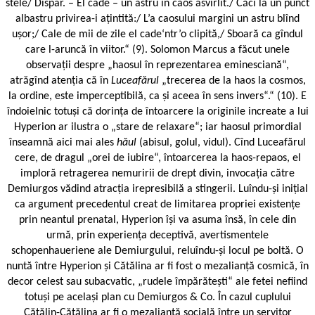
stele/ Dispar. – El cade – un astru în caos asvîrlit./ Căci la un punct
albastru privirea-i ațintită:/ L’a caosului margini un astru blînd
ușor;/ Cale de mii de zile el cade‘ntr’o clipită,/ Sboară ca gîndul
care l-aruncă în viitor.“ (9). Solomon Marcus a făcut unele
observații despre „haosul în reprezentarea eminesciană“,
atrăgînd atenția că în
Luceafărul
„trecerea de la haos la cosmos,
la ordine, este imperceptibilă, ca și aceea în sens invers“.“ (10). E
îndoielnic totuși că dorința de întoarcere la originile increate a lui
Hyperion ar ilustra o „stare de relaxare“; iar haosul primordial
înseamnă aici mai ales
hăul
(abisul, golul, vidul). Cînd Luceafărul
cere, de dragul „orei de iubire“, întoarcerea la haos-repaos, el
imploră retragerea nemuririi de drept divin, invocația către
Demiurgos vădind atracția irepresibilă a stingerii. Luîndu-și inițial
ca argument precedentul creat de limitarea propriei existențe
prin neantul prenatal, Hyperion își va asuma însă, în cele din
urmă, prin experiența deceptivă, avertismentele
schopenhaueriene ale Demiurgului, reluîndu-și locul pe boltă. O
nuntă între Hyperion și Cătălina ar fi fost o mezalianță cosmică, în
decor celest sau subacvatic, „rudele împărătești“ ale fetei nefiind
totuși pe același plan cu Demiurgos & Co. În cazul cuplului
Cătălin-Cătălina ar fi o mezalianță socială între un servitor