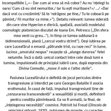
incompatibile („«– Dar cum ai vrea să mă cobor? Au nu ’nțelegi tu
oare/ Cum că eu sînt nemuritor,/ Iar tu ești muritoare?»/ …/ «Dar
dacă vrei cu crezămînt/ Să te ’ndrăgesc pe tine,/ Tu te coboară pe
pămînt,/ Fii muritor ca mine.»“). Detaliu relevant: lumea siderală
din care vine Hyperion e sferică, spațială, asociată modelului
cosmologic platonician discutat de Ioana Em. Petrescu („Din sfera
mea venii cu greu…“), în timp ce lumea sublunară e
bidimensională, plană („cercul vostru strîmt“). Deși iubirea pe
care Luceafărul o emană „pătrunde trist, cu raze reci“ în lume,
lucirea
„amorului nespus“ reușește să „alunge durerea“ fetei
nelumite. Încă o dată: unicul contact între cele două lumi e
lumina, impulsionată de principiul iubirii care, după expresia din
Divina Comedie
, „
move il sole e l’altre stelle
“.
Pasiunea Luceafărului e definită de jocul periculos dintre
transgresiune și interdict pe care Georges Bataille îl asocia
erotismului. În cazul de față, impulsul transgresiunii ține de
„cenzurarea transcendentă“ a sexualității și morții, definitorii
pentru condiția pămînteană. Ea va fi urmată, la final, de
„înțelegerea necesității“ cosmice. Potrivit lui Freud (
Dincolo de
principiul plăcerii
, 1920), pulsiunea de moarte, cu caracter