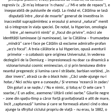
regresiv (v. „Și m’aș întoarce ’n chaos/ …/ Mi-e sete de repaos“), e
inseparabilă de pulsiunile de viață. La rîndul ei, Cătălina se lasă
disputată între „dorul de moarte“ generat de investirea în
inaccesibil suprapămîntesc a erosului și amorul „natural“ menit
să o integreze în viața speciei. De notat, la Hyperion, omologia
între „al nemuririi nimb“ și „focul din privire“, mărci ale
identității luminoase (și numinoase), iar la Cătălina – frumusețea
„mîndră“ care-l face pe Cătălin să exclame admirativ-profan
„arz’o focul“. A treia călătorie a lui Hyperion, opusă aventurii
primelor – o
catabasis
spre originea Universului, în vederea
dezlegării de la Demiurg – impresionează nu doar ca dinamică a
vizionarismului cosmic eminescian, ci și prin tensiunea dintre
neantul pregenezic și lumina care-l străbate, barbian vorbind, „în
zbor invers“, atrasă ca de o
black hole
: „Căci unde-ajunge nu-i
hotar,/ Nici ochiu spre a cunoaște,/ Și vremea ’ncearcă în zadar/
Din goluri a se naște./ / Nu e nimic, și totuș e/ O sete care ’l
soarbe,/ E un adînc, asemene/ Uitării celei oarbe.“ Găurile negre
– zone din spațiu-timp a căror forță gravitațională e atît de mare,
încît „capturează“ lumina și care se formează atunci cînd o stea
ajunge la sfîrșitul ciclului propriu de viață – nu erau, la 1882, o