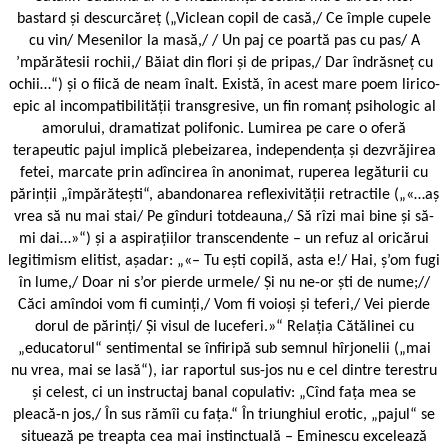
bastard și descurcăreț („Viclean copil de casă,/ Ce împle cupele
cu vin/ Mesenilor la masă,/ / Un paj ce poartă pas cu pas/ A
’mpărătesii rochii,/ Băiat din flori și de pripas,/ Dar îndrăsneț cu
ochii…“) și o fiică de neam înalt. Există, în acest mare poem lirico-
epic al incompatibilității transgresive, un fin romanț psihologic al
amorului, dramatizat polifonic. Lumirea pe care o oferă
terapeutic pajul implică plebeizarea, independența și dezvrăjirea
fetei, marcate prin adîncirea în anonimat, ruperea legăturii cu
părinții „împărătești“, abandonarea reflexivității retractile („«…aș
vrea să nu mai stai/ Pe gînduri totdeauna,/ Să rîzi mai bine și să-
mi dai…»“) și a aspirațiilor transcendente – un refuz al oricărui
legitimism elitist, așadar: „«– Tu ești copilă, asta e!/ Hai, ș’om fugi
în lume,/ Doar ni s’or pierde urmele/ Și nu ne-or ști de nume;//
Căci amîndoi vom fi cuminți,/ Vom fi voioși și teferi,/ Vei pierde
dorul de părinți/ Și visul de luceferi.»“ Relația Cătălinei cu
„educatorul“ sentimental se înfiripă sub semnul hîrjonelii („mai
nu vrea, mai se lasă“), iar raportul sus-jos nu e cel dintre terestru
și celest, ci un instructaj banal copulativ: „Cînd fața mea se
pleacă-n jos,/ În sus rămîi cu fața.“ În triunghiul erotic, „pajul“ se
situează pe treapta cea mai instinctuală – Eminescu excelează