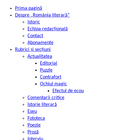
Prima pagină
Despre „România literară”
Istoric
Echipa redacțională
Contact
Abonamente
Rubrici și secțiuni
Actualitatea
Editorial
Puzzle
Contrafort
Ochiul magic
Efectul de ecou
Comentarii critice
Istorie literară
Eseu
Fototeca
Poezie
Proză
Interviu