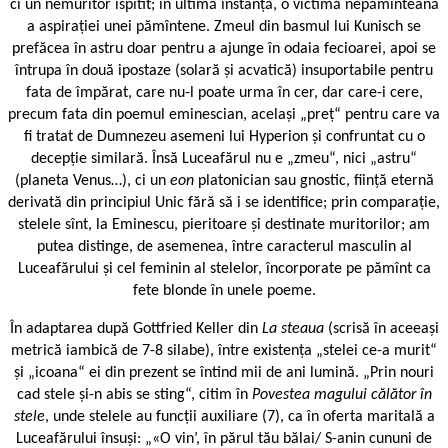
ci un nemuritor ispitit; în ultimă instanță, o victimă nepămînteană
a aspirației unei pămîntene. Zmeul din basmul lui Kunisch se
prefăcea în astru doar pentru a ajunge în odaia fecioarei, apoi se
întrupa în două ipostaze (solară și acvatică) insuportabile pentru
fata de împărat, care nu-l poate urma în cer, dar care-i cere,
precum fata din poemul eminescian, același „preț“ pentru care va
fi tratat de Dumnezeu asemeni lui Hyperion și confruntat cu o
decepție similară. Însă Luceafărul nu e „zmeu“, nici „astru“
(planeta Venus…), ci un
eon
platonician sau gnostic, ființă eternă
derivată din principiul Unic fără să i se identifice; prin comparație,
stelele sînt, la Eminescu, pieritoare și destinate muritorilor; am
putea distinge, de asemenea, între caracterul masculin al
Luceafărului și cel feminin al stelelor, încorporate pe pămînt ca
fete blonde în unele poeme.
În adaptarea după Gottfried Keller din
La steaua
(scrisă în aceeași
metrică iambică de 7-8 silabe), între existența „stelei ce-a murit“
și „icoana“ ei din prezent se întind mii de ani lumină. „Prin nouri
cad stele și-n abis se sting“, citim în
Povestea magului călător în
stele
, unde stelele au funcții auxiliare (7), ca în oferta maritală a
Luceafărului însuși: „«O vin’, în părul tău bălai/ S-anin cununi de