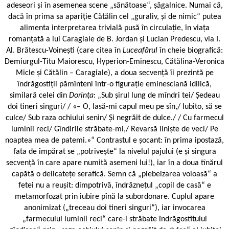
adeseori și în asemenea scene „sănătoase“, șăgalnice. Numai că,
dacă în prima sa apariție Cătălin cel „guraliv, și de nimic“ putea
alimenta interpretarea trivială pusă în circulație, în viața
romanțată a lui Caragiale de B. Jordan și Lucian Predescu, via I.
Al. Brătescu-Voinești (care citea în
Luceafărul
în cheie biografică:
Demiurgul-Titu Maiorescu, Hyperion-Eminescu, Cătălina-Veronica
Micle și Cătălin – Caragiale), a doua secvență îi prezintă pe
îndrăgostiții pămînteni într-o figurație eminesciană idilică,
similară celei din
Dorința
: „Sub șirul lung de mîndri tei/ Ședeau
doi tineri singuri/ / «– O, lasă-mi capul meu pe sîn,/ Iubito, să se
culce/ Sub raza ochiului senin/ Și negrăit de dulce./ / Cu farmecul
luminii reci/ Gîndirile străbate-mi,/ Revarsă liniște de veci/ Pe
noaptea mea de patemi.»“ Contrastul e șocant: în prima ipostază,
fata de împărat se „potrivește“ la nivelul pajului (e și singura
secvență în care apare numită asemeni lui!), iar în a doua tînărul
capătă o delicatețe serafică. Semn că „plebeizarea voioasă“ a
fetei nu a reușit: dimpotrivă, îndrăznețul „copil de casă“ e
metamorfozat prin iubire pînă la subordonare. Cuplul apare
anonimizat („treceau doi tineri singuri“), iar invocarea
„farmecului luminii reci“ care-i străbate îndrăgostitului