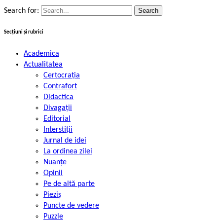
Search for:
Secțiuni și rubrici
Academica
Actualitatea
Certocrația
Contrafort
Didactica
Divagații
Editorial
Interstiții
Jurnal de idei
La ordinea zilei
Nuanțe
Opinii
Pe de altă parte
Pieziș
Puncte de vedere
Puzzle