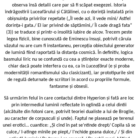
observa însă detalii care par să fi scăpat exegezei. Istoria
îndrăgostirii Luceafărului și Cătălinei, cu o dorință instalată prin
obișnuința privirilor repetate („Îl vede azi, îl vede mîni/ Astfel
dorința-i gata./ El iar privind de săptămîni,/ Îi cade dragă fata“
(3)) se traduce și printr-o insolită iubire de alcov. Trecem peste
legea fizicii, bine cunoscută de Eminescu însuși, potrivit căruia
văzutul nu are cum fi instantaneu, percepția obiectului generator
de lumină fiind raportată la distanța cosmică. În definitiv, logica
basmului liric nu se confundă cu cea a științelor exacte moderne,
chiar dacă poate interfera cu ea, ca în
Luceafărul
(e și proba
modernității romantismului său clasicizant), iar prototipurile sînt
de regulă deturnate de scriitori în acord cu propriile formule,
fantasme și obsesii.
Să urmărim felul în care contactul dintre Hyperion și fată are loc
prin intermediul luminii reflectate în oglindă a celui dintîi
(alcătuite din fotoni care, potrivit teoriei dualiste a lui de Broglie,
au caracter de corpusculi și unde). Faptul ne plasează pe terenul
unei erotici… cuantice: „Și cînd în pat se’ntinde drept/ Copila să se
culce,/ I-atinge mînile pe piept,/ I’nchide geana dulce,/ / Și din