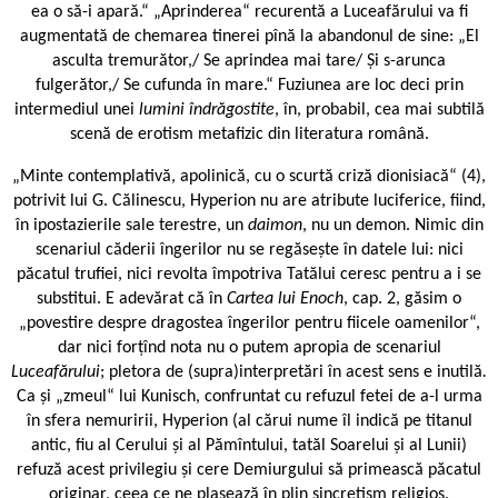
ea o să-i apară.“ „Aprinderea“ recurentă a Luceafărului va fi
augmentată de chemarea tinerei pînă la abandonul de sine: „El
asculta tremurător,/ Se aprindea mai tare/ Și s-arunca
fulgerător,/ Se cufunda în mare.“ Fuziunea are loc deci prin
intermediul unei
lumini îndrăgostite
, în, probabil, cea mai subtilă
scenă de erotism metafizic din literatura română.
„Minte contemplativă, apolinică, cu o scurtă criză dionisiacă“ (4),
potrivit lui G. Călinescu, Hyperion nu are atribute luciferice, fiind,
în ipostazierile sale terestre, un
daimon
, nu un demon. Nimic din
scenariul căderii îngerilor nu se regăsește în datele lui: nici
păcatul trufiei, nici revolta împotriva Tatălui ceresc pentru a i se
substitui. E adevărat că în
Cartea lui Enoch
, cap. 2, găsim o
„povestire despre dragostea îngerilor pentru fiicele oamenilor“,
dar nici forțînd nota nu o putem apropia de scenariul
Luceafărului
; pletora de (supra)interpretări în acest sens e inutilă
.
Ca și „zmeul“ lui Kunisch, confruntat cu refuzul fetei de a-l urma
în sfera nemuririi, Hyperion (al cărui nume îl indică pe titanul
antic, fiu al Cerului și al Pămîntului, tatăl Soarelui și al Lunii)
refuză acest privilegiu și cere Demiurgului să primească păcatul
originar, ceea ce ne plasează în plin sincretism religios.