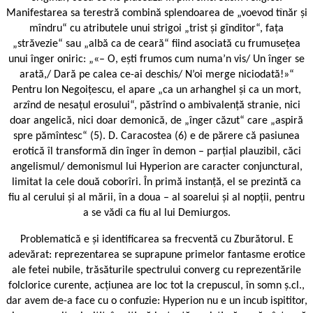
Manifestarea sa terestră combină splendoarea de „voevod tînăr și
mîndru“ cu atributele unui strigoi „trist și gînditor“, fața
„străvezie“ sau „albă ca de ceară“ fiind asociată cu frumusețea
unui înger oniric: „«– O, ești frumos cum numa’n vis/ Un înger se
arată,/ Dară pe calea ce-ai deschis/ N’oi merge niciodată!»“
Pentru Ion Negoițescu, el apare „ca un arhanghel și ca un mort,
arzînd de nesațul erosului“, păstrînd o ambivalență stranie, nici
doar angelică, nici doar demonică, de „înger căzut“ care „aspiră
spre pămîntesc“ (5). D. Caracostea (6) e de părere că pasiunea
erotică îl transformă din înger în demon – parțial plauzibil, căci
angelismul/ demonismul lui Hyperion are caracter conjunctural,
limitat la cele două coborîri. În primă instanță, el se prezintă ca
fiu al cerului și al mării, în a doua – al soarelui și al nopții, pentru
a se vădi ca fiu al lui Demiurgos.
Problematică e și identificarea sa frecventă cu Zburătorul. E
adevărat: reprezentarea se suprapune primelor fantasme erotice
ale fetei nubile, trăsăturile spectrului converg cu reprezentările
folclorice curente, acțiunea are loc tot la crepuscul, în somn ș.cl.,
dar avem de-a face cu o confuzie: Hyperion nu e un incub ispititor,