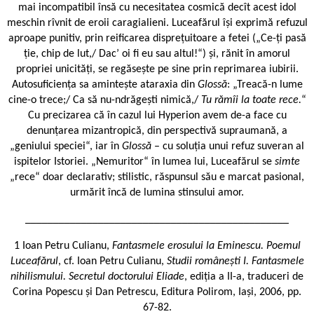
mai incompatibil însă cu necesitatea cosmică decît acest idol
meschin rîvnit de eroii caragialieni. Luceafărul își exprimă refuzul
aproape punitiv, prin reificarea disprețuitoare a fetei („Ce-ți pasă
ție, chip de lut,/ Dac’ oi fi eu sau altul!“) și, rănit în amorul
propriei unicități, se regăsește pe sine prin reprimarea iubirii.
Autosuficiența sa amintește ataraxia din
Glossă
: „Treacă-n lume
cine-o trece;/ Ca să nu-ndrăgești nimică,/
Tu rămîi la toate rece.
“
Cu precizarea că în cazul lui Hyperion avem de-a face cu
denunțarea mizantropică, din perspectivă supraumană, a
„geniului speciei“, iar în
Glossă
– cu soluția unui refuz suveran al
ispitelor Istoriei. „Nemuritor“ în lumea lui, Luceafărul se
simte
„rece“ doar declarativ; stilistic, răspunsul său e marcat pasional,
urmărit încă de lumina stinsului amor.
_______________________________________________
1 Ioan Petru Culianu,
Fantasmele erosului la Eminescu. Poemul
Luceafărul
, cf. Ioan Petru Culianu,
Studii românești I. Fantasmele
nihilismului. Secretul doctorului Eliade
, ediția a II-a, traduceri de
Corina Popescu și Dan Petrescu, Editura Polirom, Iași, 2006, pp.
67-82.