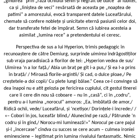
„gîndirea“ prin „raza ochiului senin și negrăit de dulce“ al iubitei,
ca și „liniștea de veci“ revărsată de aceasta pe „noaptea de
patimi“ a amorezului, evocă transparent datele Luceafărului,
chemate să confere noblețe și unicitate eternă pasiunii celor doi,
dar transferate fetei de împărat. Semn că iubirea acesteia a
asimilat „lumina rece“ a pretendentului ei ceresc.
Perspectiva de sus a lui Hyperion, trimis pedagogic în
recunoaștere de către Demiurg, surprinde
uimirea
îndrăgostiților
sub vraja paradisiacă a florilor de tei: „Hyperion vedea de sus/
Uimirea ’n a lor față,/ Abia un braț pe gît i-a pus,/ Și ea l-a prins
în brață/ / Miroasă florile-argintii/ Și cad, o dulce ploae,/ Pe
creștetele-a doi copii/ Cu plete lungi bălae.“ Ceea ce-l convinge să
dea înapoi nu e atît gelozia pe fericirea cuplului, cît gestul tinerei
care îi cere din nou să coboare – nu în „casă“, ci în „codru“,
pentru a-i lumina „norocul“ amoros: „Ea, îmbătată de amor,/
Ridică ochii, vede/ Luceafărul, și ’ncetișor/ Dorințele-i încrede:/ /
«– Cobori în jos, luceafăr blînd,/ Alunecînd pe rază,/ Pătrunde ’n
codru și în gînd,/ Norocu-mi luminează!»“
Norocul
pe care pajul
și-l „încercase“ cîndva cu succes se cere acum – culmea ironiei
eminesciene – legitimat prin lumina rivalului fantasmatic. Nimic