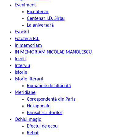
Eveniment
Bicentenar
Centenar I.D. Sîrbu
La aniversară
Evocări
Fototeca R.l.
In memoriam
IN MEMORIAM NICOLAE MANOLESCU
Inedit
Interviu
Istorie
Istorie literară
Romanele de altădată
Meridiane
Corespondență din Paris
Hexagonale
Parisul scriitorilor
Ochiul magic
Efectul de ecou
Rebut