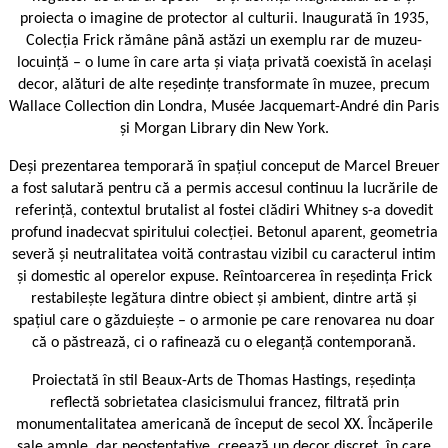
proiecta o imagine de protector al culturii. Inaugurată în 1935,
Colecția Frick rămâne până astăzi un exemplu rar de muzeu-
locuință – o lume în care arta și viața privată coexistă în același
decor, alături de alte reședințe transformate în muzee, precum
Wallace Collection din Londra, Musée Jacquemart-André din Paris
și Morgan Library din New York.
Deși prezentarea temporară în spațiul conceput de Marcel Breuer
a fost salutară pentru că a permis accesul continuu la lucrările de
referință, contextul brutalist al fostei clădiri Whitney s-a dovedit
profund inadecvat spiritului colecției. Betonul aparent, geometria
severă și neutralitatea voită contrastau vizibil cu caracterul intim
și domestic al operelor expuse. Reîntoarcerea în reședința Frick
restabilește legătura dintre obiect și ambient, dintre artă și
spațiul care o găzduiește – o armonie pe care renovarea nu doar
că o păstrează, ci o rafinează cu o eleganță contemporană.
Proiectată în stil Beaux-Arts de Thomas Hastings, reședința
reflectă sobrietatea clasicismului francez, filtrată prin
monumentalitatea americană de început de secol XX. Încăperile
sale ample, dar neostentative, creează un decor discret, în care