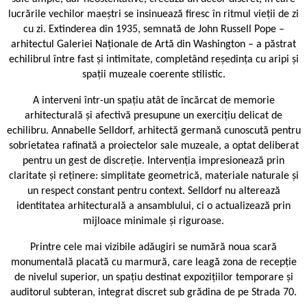
lucrările vechilor maeștri se insinuează firesc în ritmul vieții de zi
cu zi. Extinderea din 1935, semnată de John Russell Pope –
arhitectul Galeriei Naționale de Artă din Washington – a păstrat
echilibrul între fast și intimitate, completând reședința cu aripi și
spații muzeale coerente stilistic.
A interveni într-un spațiu atât de încărcat de memorie
arhitecturală și afectivă presupune un exercițiu delicat de
echilibru. Annabelle Selldorf, arhitectă germană cunoscută pentru
sobrietatea rafinată a proiectelor sale muzeale, a optat deliberat
pentru un gest de discreție. Intervenția impresionează prin
claritate și reținere: simplitate geometrică, materiale naturale și
un respect constant pentru context. Selldorf nu alterează
identitatea arhitecturală a ansamblului, ci o actualizează prin
mijloace minimale și riguroase.
Printre cele mai vizibile adăugiri se numără noua scară
monumentală placată cu marmură, care leagă zona de recepție
de nivelul superior, un spațiu destinat expozițiilor temporare și
auditorul subteran, integrat discret sub grădina de pe Strada 70.