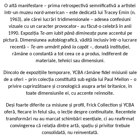
O altă manifestare – prima retrospectivă semnificativă a artistei
într-un muzeu nord-american – este dedicată lui Tracey Emin (n.
1963), ale cărei lucrări tridimensionale – adesea confesiuni
vizuale cu un caracter provocator– au făcut-o celebră în anii
1990. Expoziția
Te-am iubit până dimineața
pune accentul pe
pictură. Dimensiunea autobiografică, vădită inclusiv într-o lucrare
recentă –
Te-am urmărit până la capăt
–, donată instituției,
rămâne o constantă a tot ceea ce a produs, indiferent de
materiale, tehnici sau dimensiuni.
Dincolo de expozițiile temporare, YCBA rămâne fidel misiunii sale
de a oferi – prin colecția constituită sub egida lui Paul Mellon – o
privire cuprinzătoare și cronologică asupra artei britanice, în
toate dimensiunile ei, cu accente reînnoite.
Deși foarte diferite ca misiune și profil, Frick Collection și YCBA
oferă, fiecare în felul său, o lecție despre continuitate. Recentele
transformări nu au marcat schimbări esențiale, ci au reafirmat
convingerea că relația dintre artă, spațiu și privitor trebuie
consolidată, nu reinventată.