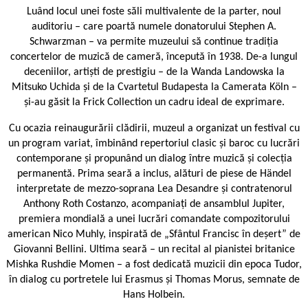
Luând locul unei foste săli multivalente de la parter, noul
auditoriu – care poartă numele donatorului Stephen A.
Schwarzman – va permite muzeului să continue tradiția
concertelor de muzică de cameră, începută în 1938. De-a lungul
deceniilor, artiști de prestigiu – de la Wanda Landowska la
Mitsuko Uchida și de la Cvartetul Budapesta la Camerata Köln –
și-au găsit la Frick Collection un cadru ideal de exprimare.
Cu ocazia reinaugurării clădirii, muzeul a organizat un festival cu
un program variat, îmbinând repertoriul clasic și baroc cu lucrări
contemporane și propunând un dialog între muzică și colecția
permanentă. Prima seară a inclus, alături de piese de Händel
interpretate de mezzo-soprana Lea Desandre și contratenorul
Anthony Roth Costanzo, acompaniați de ansamblul Jupiter,
premiera mondială a unei lucrări comandate compozitorului
american Nico Muhly, inspirată de „Sfântul Francisc în deșert” de
Giovanni Bellini. Ultima seară – un recital al pianistei britanice
Mishka Rushdie Momen – a fost dedicată muzicii din epoca Tudor,
în dialog cu portretele lui Erasmus și Thomas Morus, semnate de
Hans Holbein.