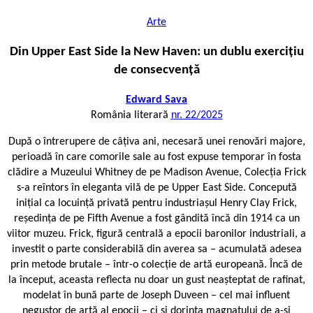
Arte
Din Upper East Side la New Haven: un dublu exercițiu
de consecvență
Edward Sava
România literară
nr. 22/2025
După o întrerupere de câțiva ani, necesară unei renovări majore,
perioadă în care comorile sale au fost expuse temporar în fosta
clădire a Muzeului Whitney de pe Madison Avenue, Colecția Frick
s-a reîntors în eleganta vilă de pe Upper East Side. Concepută
inițial ca locuință privată pentru industriașul Henry Clay Frick,
reședința de pe Fifth Avenue a fost gândită încă din 1914 ca un
viitor muzeu. Frick, figură centrală a epocii baronilor industriali, a
investit o parte considerabilă din averea sa – acumulată adesea
prin metode brutale – într-o colecție de artă europeană. Încă de
la început, aceasta reflecta nu doar un gust neașteptat de rafinat,
modelat în bună parte de Joseph Duveen – cel mai influent
negustor de artă al epocii – ci și dorința magnatului de a-și