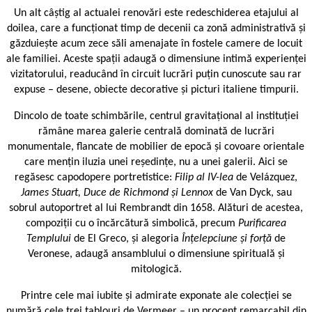
Un alt câștig al actualei renovări este redeschiderea etajului al
doilea, care a funcționat timp de decenii ca zonă administrativă și
găzduiește acum zece săli amenajate în fostele camere de locuit
ale familiei. Aceste spații adaugă o dimensiune intimă experienței
vizitatorului, readucând în circuit lucrări puțin cunoscute sau rar
expuse – desene, obiecte decorative și picturi italiene timpurii.
Dincolo de toate schimbările, centrul gravitațional al instituției
rămâne marea galerie centrală dominată de lucrări
monumentale, flancate de mobilier de epocă și covoare orientale
care mențin iluzia unei reședințe, nu a unei galerii. Aici se
regăsesc capodopere portretistice:
Filip al IV-lea
de Velázquez,
James Stuart, Duce de Richmond și Lennox
de Van Dyck, sau
sobrul autoportret al lui Rembrandt din 1658. Alături de acestea,
compoziții cu o încărcătură simbolică, precum
Purificarea
Templului
de El Greco, și alegoria
Înțelepciune și forță
de
Veronese, adaugă ansamblului o dimensiune spirituală și
mitologică.
Printre cele mai iubite și admirate exponate ale colecției se
numără cele trei tablouri de Vermeer – un procent remarcabil din