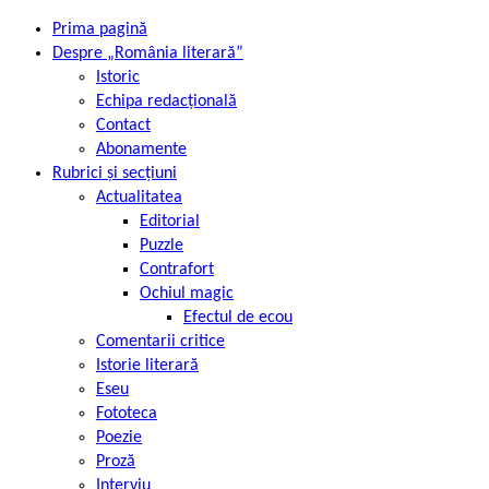
Prima pagină
Despre „România literară”
Istoric
Echipa redacțională
Contact
Abonamente
Rubrici și secțiuni
Actualitatea
Editorial
Puzzle
Contrafort
Ochiul magic
Efectul de ecou
Comentarii critice
Istorie literară
Eseu
Fototeca
Poezie
Proză
Interviu