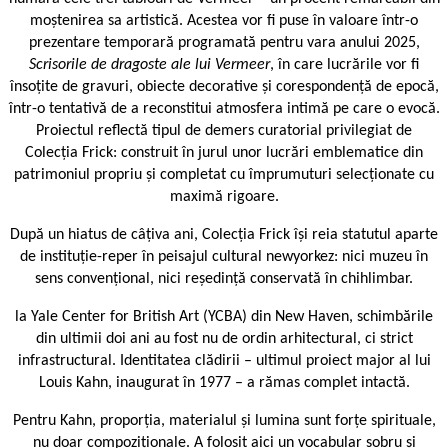
moștenirea sa artistică. Acestea vor fi puse în valoare într-o
prezentare temporară programată pentru vara anului 2025,
Scrisorile de dragoste ale lui Vermeer
, în care lucrările vor fi
însoțite de gravuri, obiecte decorative și corespondență de epocă,
într-o tentativă de a reconstitui atmosfera intimă pe care o evocă.
Proiectul reflectă tipul de demers curatorial privilegiat de
Colecția Frick: construit în jurul unor lucrări emblematice din
patrimoniul propriu și completat cu împrumuturi selecționate cu
maximă rigoare.
După un hiatus de câțiva ani, Colecția Frick își reia statutul aparte
de instituție-reper în peisajul cultural newyorkez: nici muzeu în
sens convențional, nici reședință conservată în chihlimbar.
la Yale Center for British Art (YCBA) din New Haven, schimbările
din ultimii doi ani au fost nu de ordin arhitectural, ci strict
infrastructural. Identitatea clădirii – ultimul proiect major al lui
Louis Kahn, inaugurat în 1977 – a rămas complet intactă.
Pentru Kahn, proporția, materialul și lumina sunt forțe spirituale,
nu doar compoziționale. A folosit aici un vocabular sobru și