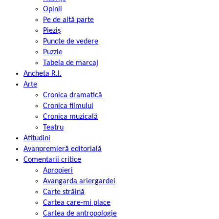
Opinii
Pe de altă parte
Pieziș
Puncte de vedere
Puzzle
Tabela de marcaj
Ancheta R.l.
Arte
Cronica dramatică
Cronica filmului
Cronica muzicală
Teatru
Atitudini
Avanpremieră editorială
Comentarii critice
Apropieri
Avangarda ariergardei
Carte străină
Cartea care-mi place
Cartea de antropologie