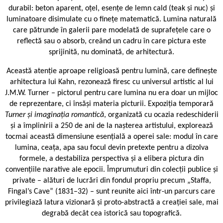
durabil: beton aparent, oțel, esențe de lemn cald (teak și nuc) și
luminatoare disimulate cu o finețe matematică. Lumina naturală
care pătrunde în galerii pare modelată de suprafețele care o
reflectă sau o absorb, creând un cadru în care pictura este
sprijinită, nu dominată, de arhitectură.
Această atenție aproape religioasă pentru lumină, care definește
arhitectura lui Kahn, rezonează firesc cu universul artistic al lui
J.M.W. Turner – pictorul pentru care lumina nu era doar un mijloc
de reprezentare, ci însăși materia picturii. Expoziția temporară
Turner și imaginația romantică
, organizată cu ocazia redeschiderii
și a împlinirii a 250 de ani de la nașterea artistului, explorează
tocmai această dimensiune esențială a operei sale: modul în care
lumina, ceața, apa sau focul devin pretexte pentru a dizolva
formele, a destabiliza perspectiva și a elibera pictura din
convențiile narative ale epocii. Împrumuturi din colecții publice și
private – alături de lucrări din fondul propriu precum „Staffa,
Fingal’s Cave” (1831–32) – sunt reunite aici într-un parcurs care
privilegiază latura vizionară și proto-abstractă a creației sale, mai
degrabă decât cea istorică sau topografică.