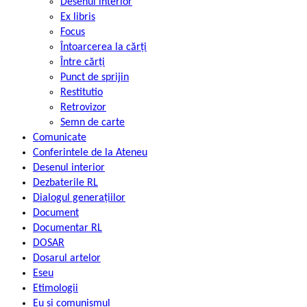
Desenul interior
Ex libris
Focus
Întoarcerea la cărți
Între cărți
Punct de sprijin
Restitutio
Retrovizor
Semn de carte
Comunicate
Conferintele de la Ateneu
Desenul interior
Dezbaterile RL
Dialogul generațiilor
Document
Documentar RL
DOSAR
Dosarul artelor
Eseu
Etimologii
Eu și comunismul