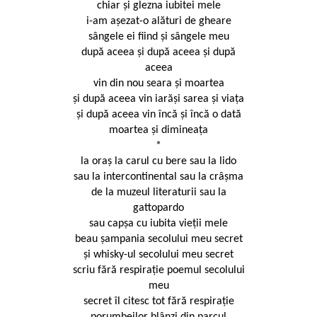
chiar şi glezna iubitei mele
i-am așezat-o alături de gheare
sângele ei fiind şi sângele meu
după aceea şi după aceea şi după
aceea
vin din nou seara şi moartea
şi după aceea vin iarăşi sarea şi viaţa
şi după aceea vin încă şi încă o dată
moartea şi dimineaţa
*
la oraş la carul cu bere sau la lido
sau la intercontinental sau la crâşma
de la muzeul literaturii sau la
gattopardo
sau capşa cu iubita vieţii mele
beau șampania secolului meu secret
şi whisky-ul secolului meu secret
scriu fără respirație poemul secolului
meu
secret îl citesc tot fără respirație