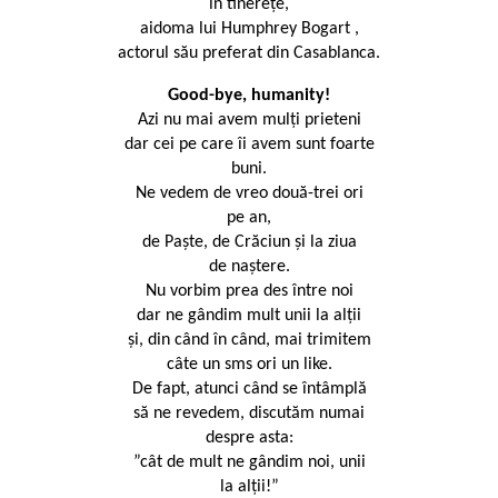
în tinerețe,
aidoma lui Humphrey Bogart ,
actorul său preferat din Casablanca.
Good-bye, humanity!
Azi nu mai avem mulți prieteni
dar cei pe care îi avem sunt foarte
buni.
Ne vedem de vreo două-trei ori
pe an,
de Paște, de Crăciun și la ziua
de naștere.
Nu vorbim prea des între noi
dar ne gândim mult unii la alții
și, din când în când, mai trimitem
câte un sms ori un like.
De fapt, atunci când se întâmplă
să ne revedem, discutăm numai
despre asta:
”cât de mult ne gândim noi, unii
la alții!”