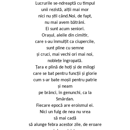
Lucrurile se-ndreaptă cu timpul
unii rezistă, alții mai mor
nici nu știi când.Noi, de fapt,
nu mai avem bătrâni.
Ei sunt acum seniori.
Orașul, aleile din cimitir,
care s-au înmulțit ca ciupercile,
sunt pline cu semne
și cruci, mai vechi ori mai noi,
noblețe îngropată.
Țara e plină de hoți și de milogi
care se bat pentru funcții și glorie
cum s-ar bate moșii pentru patrie
și neam
pe brânci, în genunchi, ca la
Smârdan.
Fiecare epocă are eroismul ei.
Nici un fulg de nea nu vrea
să mai cadă
să alunge febra acestor zile, de eroare