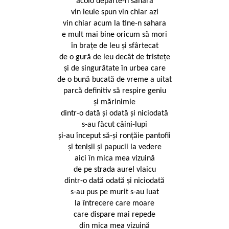
acolo departe-n sahara
vin leule spun vin chiar azi
vin chiar acum la tine-n sahara
e mult mai bine oricum să mori
în braţe de leu şi sfârtecat
de o gură de leu decât de tristeţe
şi de singurătate în urbea care
de o bună bucată de vreme a uitat
parcă definitiv să respire geniu
şi mărinimie
dintr-o dată și odată şi niciodată
s-au făcut câini-lupi
şi-au început să-şi ronţăie pantofii
și tenișii și papucii la vedere
aici în mica mea vizuină
de pe strada aurel vlaicu
dintr-o dată odată şi niciodată
s-au pus pe murit s-au luat
la întrecere care moare
care dispare mai repede
din mica mea vizuină