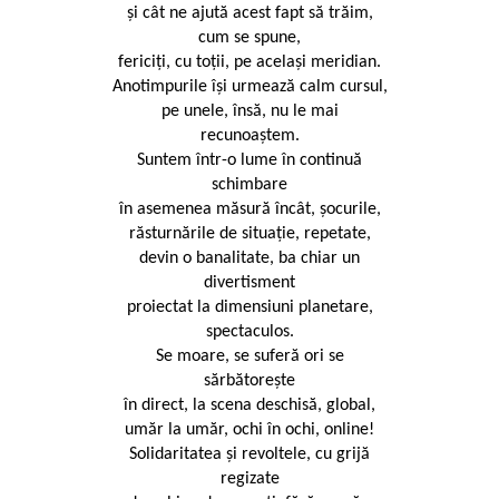
și cât ne ajută acest fapt să trăim,
cum se spune,
fericiți, cu toții, pe același meridian.
Anotimpurile își urmează calm cursul,
pe unele, însă, nu le mai
recunoaștem.
Suntem într-o lume în continuă
schimbare
în asemenea măsură încât, șocurile,
răsturnările de situație, repetate,
devin o banalitate, ba chiar un
divertisment
proiectat la dimensiuni planetare,
spectaculos.
Se moare, se suferă ori se
sărbătorește
în direct, la scena deschisă, global,
umăr la umăr, ochi în ochi, online!
Solidaritatea și revoltele, cu grijă
regizate