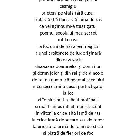
porumbeilor blânzi din parcul
cișmigiu
prieteni pe viață fără cusur
traiască şi înflorească lama de ras
ce vertiginos mi-a tăiat gâtul
poemul secolului meu secret
mi-l coase
la loc cu îndemânarea magică
a unei croitorese de lux originară
din new york
daaaaaaa doamnelor şi domnilor
şi domniţelor şi din rai şi de dincolo
de rai nu numai că poemul secolului
meu secret mi-a cusut perfect gâtul
la loc
ci în plus mi l-a făcut mai înalt
şi mai frumos infinit mai rezistent
în viitor la orice altă lamă de ras
la orice lamă de secure sau de topor
la orice altă armă de lemn de sticlă
şi piatră de fier ori de foc