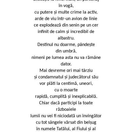
în vogă,
cu putere și multe crime la activ,
arde de viu într-un avion de linie
ce explodează din senin pe un cer
infinit de calm și incredibil de
albastru.
Destinul nu doarme, pândește
din umbră,
nimeni pe lumea asta nu va rămâne
dator.
Mai devreme ori mai târziu
și condamnatul și judecătorul său
vor plăti la centimă, uneori,
cu o moarte
rapidă, cumplită și inexplicabilă.
Chiar dacă participi la toate
războaiele
lumii nu vei fi niciodată un învingător
cu tot sângele vărsat din belșug
în numele Tatălui, al Fiului și al