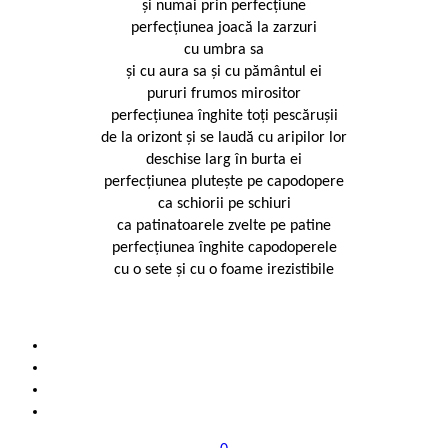
și numai prin perfecţiune
perfecţiunea joacă la zarzuri
cu umbra sa
şi cu aura sa şi cu pământul ei
pururi frumos mirositor
perfecţiunea înghite toţi pescărușii
de la orizont şi se laudă cu aripilor lor
deschise larg în burta ei
perfecţiunea pluteşte pe capodopere
ca schiorii pe schiuri
ca patinatoarele zvelte pe patine
perfecţiunea înghite capodoperele
cu o sete și cu o foame irezistibile