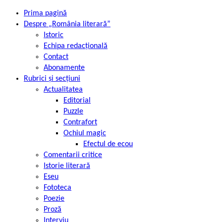
Prima pagină
Despre „România literară”
Istoric
Echipa redacțională
Contact
Abonamente
Rubrici și secțiuni
Actualitatea
Editorial
Puzzle
Contrafort
Ochiul magic
Efectul de ecou
Comentarii critice
Istorie literară
Eseu
Fototeca
Poezie
Proză
Interviu