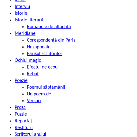
Interviu
Istorie
Istorie literară
Romanele de altădată
Meridiane
Corespondență din Paris
Hexagonale
Parisul scriitorilor
Ochiul magic
Efectul de ecou
Rebut
Poezie
Poemul săptămânii
Un poem de
Versuri
Proză
Puzzle
Reportaj
Restituiri
Scriitorul anului