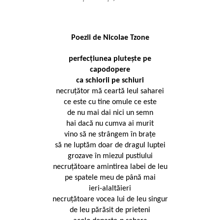
Poezii de
Nicolae Tzone
perfecţiunea pluteşte pe
capodopere
ca schiorii pe schiuri
necruţător mă ceartă leul saharei
ce este cu tine omule ce este
de nu mai dai nici un semn
hai dacă nu cumva ai murit
vino să ne strângem în braţe
să ne luptăm doar de dragul luptei
grozave în miezul pustiului
necruţătoare amintirea labei de leu
pe spatele meu de până mai
ieri-alaltăieri
necruţătoare vocea lui de leu singur
de leu părăsit de prieteni