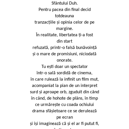
Sfântului Duh.
Pentru pacea din final decid
totdeauna
tranzacțiile și opinia celor de pe
margine.
În realitate, libertatea ți-a fost
din start
refuzată, printr-o falsă bunăvoință
și o mare de promisiuni, niciodată
onorate.
Tu ești doar un spectator
într-o sală sordidă de cinema,
în care rulează la infinit un film mut,
acompaniat la pian de un interpret
surd și aproape orb, zguduit din când
în când, de hohote de plâns, în timp
ce urmărește cu coada ochiului
drama sfâșietoare ce se derulează
pe ecran
și își imaginează că și el ar fi putut fi,