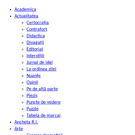
Academica
Actualitatea
Certocrația
Contrafort
Didactica
Divagații
Editorial
Interstiții
Jurnal de idei
La ordinea zilei
Nuanțe
Opinii
Pe de altă parte
Pieziș
Puncte de vedere
Puzzle
Tabela de marcaj
Ancheta R.l.
Arte