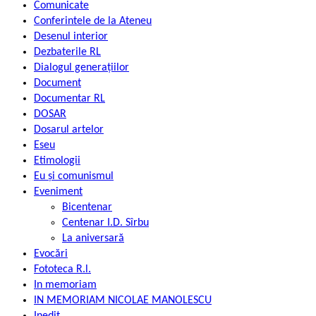
Comunicate
Conferintele de la Ateneu
Desenul interior
Dezbaterile RL
Dialogul generațiilor
Document
Documentar RL
DOSAR
Dosarul artelor
Eseu
Etimologii
Eu și comunismul
Eveniment
Bicentenar
Centenar I.D. Sîrbu
La aniversară
Evocări
Fototeca R.l.
In memoriam
IN MEMORIAM NICOLAE MANOLESCU
Inedit