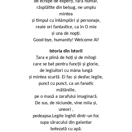
de echipe de experți, fără număr,
răsplătite din belșug, ne umplu
mintea
și timpul cu întâmplări și personaje,
reale ori fantastice, ca în O mie
și una de nopți.
Good-bye, humanity! Welcome AI!
Istoria din istorii
Țara e plină de hoți și de milogi
care se bat pentru funcții și glorie,
de legiuitori cu mâna lungă
și mintea scurtă. Ei fac și desfac legile,
punct cu punct, ca un fanatic
mătăniile,
pe o masă a zarafului imaginară.
De sus, de niciunde, vine mila și,
uneori ,
pedeapsa.Legile înghit dintr-un foc
supa săracului din galantar
botezată cu apă.