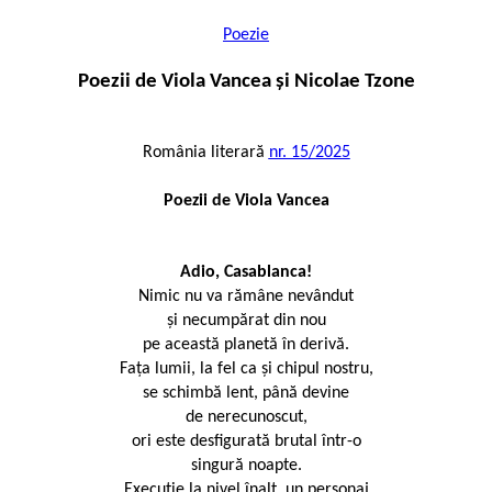
Poezie
Poezii de Viola Vancea și Nicolae Tzone
România literară
nr. 15/2025
Poezii de
Viola Vancea
Adio, Casablanca!
Nimic nu va rămâne nevândut
și necumpărat din nou
pe această planetă în derivă.
Fața lumii, la fel ca și chipul nostru,
se schimbă lent, până devine
de nerecunoscut,
ori este desfigurată brutal într-o
singură noapte.
Execuție la nivel înalt, un personaj