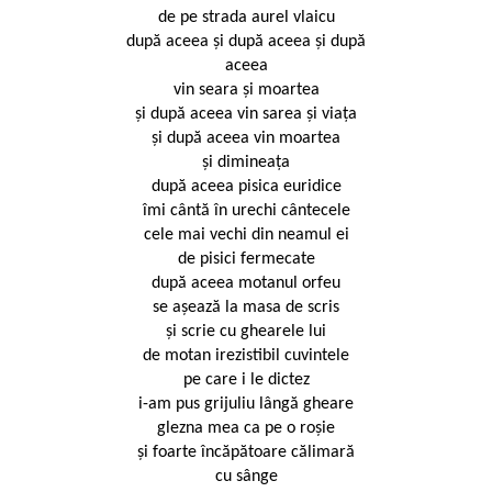
de pe strada aurel vlaicu
după aceea şi după aceea şi după
aceea
vin seara şi moartea
şi după aceea vin sarea şi viaţa
şi după aceea vin moartea
şi dimineaţa
după aceea pisica euridice
îmi cântă în urechi cântecele
cele mai vechi din neamul ei
de pisici fermecate
după aceea motanul orfeu
se aşează la masa de scris
şi scrie cu ghearele lui
de motan irezistibil cuvintele
pe care i le dictez
i-am pus grijuliu lângă gheare
glezna mea ca pe o roşie
şi foarte încăpătoare călimară
cu sânge