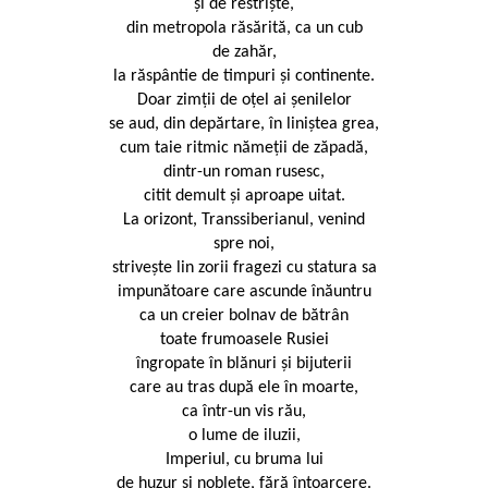
și de restriște,
din metropola răsărită, ca un cub
de zahăr,
la răspântie de timpuri și continente.
Doar zimții de oțel ai șenilelor
se aud, din depărtare, în liniștea grea,
cum taie ritmic nămeții de zăpadă,
dintr-un roman rusesc,
citit demult și aproape uitat.
La orizont, Transsiberianul, venind
spre noi,
strivește lin zorii fragezi cu statura sa
impunătoare care ascunde înăuntru
ca un creier bolnav de bătrân
toate frumoasele Rusiei
îngropate în blănuri și bijuterii
care au tras după ele în moarte,
ca într-un vis rău,
o lume de iluzii,
Imperiul, cu bruma lui
de huzur și noblețe, fără întoarcere.