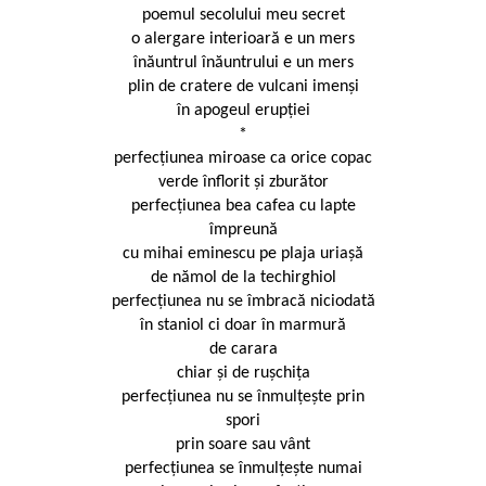
poemul secolului meu secret
o alergare interioară e un mers
înăuntrul înăuntrului e un mers
plin de cratere de vulcani imenși
în apogeul erupţiei
*
perfecţiunea miroase ca orice copac
verde înflorit şi zburător
perfecţiunea bea cafea cu lapte
împreună
cu mihai eminescu pe plaja uriaşă
de nămol de la techirghiol
perfecţiunea nu se îmbracă niciodată
în staniol ci doar în marmură
de carara
chiar şi de ruşchiţa
perfecţiunea nu se înmulţeşte prin
spori
prin soare sau vânt
perfecţiunea se înmulţeşte numai