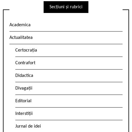
Secțiuni și rubrici
Academica
Actualitatea
Certocrația
Contrafort
Didactica
Divagații
Editorial
Interstiții
Jurnal de idei