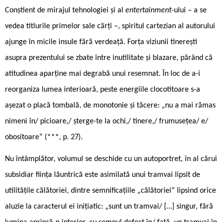
Conștient de mirajul tehnologiei și al
entertainment
-ului – a se
vedea titlurile primelor sale cărți –, spiritul cartezian al autorului
ajunge în micile insule fără verdeață. Forța viziunii tinerești
asupra prezentului se zbate între inutilitate și blazare, părând că
atitudinea aparține mai degrabă unui resemnat. În loc de a-i
reorganiza lumea interioară, peste energiile clocotitoare s-a
așezat o placă tombală, de monotonie și tăcere: „nu a mai rămas
nimeni în/ picioare,/ șterge-te la ochi,/ tinere,/ frumusețea/ e/
obositoare“ (***, p. 27).
Nu întâmplător, volumul se deschide cu un autoportret, în al cărui
subsidiar ființa lăuntrică este asimilată unui tramvai lipsit de
utilitățile călătoriei, dintre semnificațiile „călătoriei“ lipsind orice
aluzie la caracterul ei inițiatic: „sunt un tramvai/ […] singur, fără