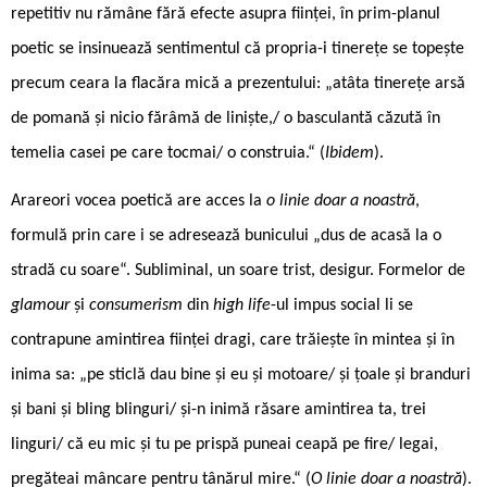
repetitiv nu rămâne fără efecte asupra ființei, în prim-planul
poetic se insinuează sentimentul că propria-i tinerețe se topește
precum ceara la flacăra mică a prezentului: „atâta tinerețe arsă
de pomană și nicio fărâmă de liniște,/ o basculantă căzută în
temelia casei pe care tocmai/ o construia.“ (
Ibidem
).
Arareori vocea poetică are acces la
o linie doar a noastră
,
formulă prin care i se adresează bunicului „dus de acasă la o
stradă cu soare“. Subliminal, un soare trist, desigur. Formelor de
glamour
și
consumerism
din
high life
-ul impus social li se
contrapune amintirea ființei dragi, care trăiește în mintea și în
inima sa: „pe sticlă dau bine și eu și motoare/ și țoale și branduri
și bani și bling blinguri/ și-n inimă răsare amintirea ta, trei
linguri/ că eu mic și tu pe prispă puneai ceapă pe fire/ legai,
pregăteai mâncare pentru tânărul mire.“ (
O linie doar a noastră
).