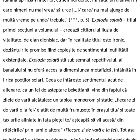
lumina aprinsă-n interior, cu semnul defect în/ față, un tramvai în
care nimeni nu mai vrea/ să urce […]/ care/ nu mai ajunge de
multă vreme pe unde/ trebuie.“ (***, p. 5).
Explozia solară
– titlul
primei secțiuni a volumului – creează cititorului iluzia de
vitalitate, de elan dionisiac, dar în realitate titlul este ironic,
dezlănțuirile promise fiind copleșite de sentimentul inutilității
existențiale.
Explozia solară
stă sub semnul repetitivului, al
banalului și nu oferă acces la dimensiunea metafizică, întâlnită în
lirica poeților solari. Ceea ce întărește sentimentul acut de
alienare, ca un fel de așteptare bekettiană, vine din faptul că
zilele de vară alcătuiesc un tablou monocrom și static: „fiecare zi
de vară e la fel/ e atât de multă frumusețe în orașul tău/ și toate
taxiurile aliniate în fața pieței te/ așteaptă să vii acasă/ din
rătăcirile/ prin lumile altora“ (
Fiecare zi de vară e la fel
). Tot așa