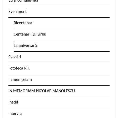
Eu și comunismul
Eveniment
Bicentenar
Centenar I.D. Sîrbu
La aniversară
Evocări
Fototeca R.l.
In memoriam
IN MEMORIAM NICOLAE MANOLESCU
Inedit
Interviu