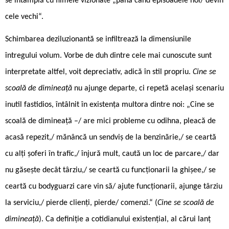
se întâmplă cu filmele vizionate „până când episoadele noi/ devin
cele vechi“.
Schimbarea deziluzionantă se infiltrează la dimensiunile
întregului volum. Vorbe de duh dintre cele mai cunoscute sunt
interpretate altfel, voit depreciativ, adică în stil propriu.
Cine se
scoală de dimineață
nu ajunge departe, ci repetă același scenariu
inutil fastidios, întâlnit în existența multora dintre noi: „Cine se
scoală de dimineață –/ are mici probleme cu odihna, pleacă de
acasă repezit,/ mănâncă un sendviș de la benzinărie,/ se ceartă
cu alți șoferi în trafic,/ înjură mult, caută un loc de parcare,/ dar
nu găsește decât târziu,/ se ceartă cu funcționarii la ghișee,/ se
ceartă cu bodyguarzi care vin să/ ajute funcționarii, ajunge târziu
la serviciu,/ pierde clienți, pierde/ comenzi.“ (
Cine se scoală de
dimineață
). Ca definiție a cotidianului existențial, al cărui lanț