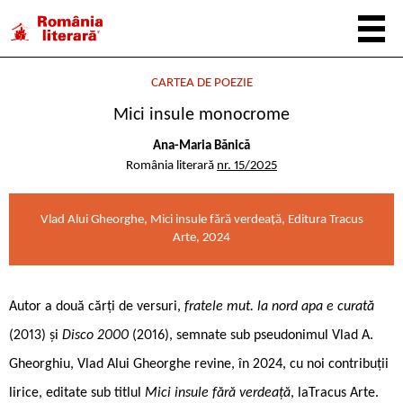
CARTEA DE POEZIE
Mici insule monocrome
Ana-Maria Bănică
România literară
nr. 15/2025
Vlad Alui Gheorghe, Mici insule fără verdeață, Editura Tracus
Arte, 2024
Autor a două cărți de versuri,
fratele mut. la nord apa e curată
(2013) și
Disco 2000
(2016), semnate sub pseudonimul Vlad A.
Gheorghiu, Vlad Alui Gheorghe revine, în 2024, cu noi contribuții
lirice, editate sub titlul
Mici insule fără verdeață
, laTracus Arte.