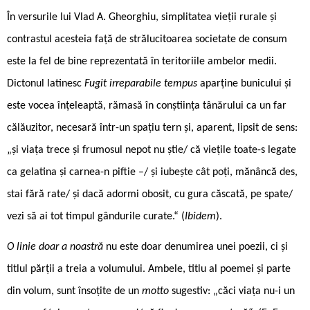
În versurile lui Vlad A. Gheorghiu, simplitatea vieții rurale și
contrastul acesteia față de strălucitoarea societate de consum
este la fel de bine reprezentată în teritoriile ambelor medii.
Dictonul latinesc
Fugit irreparabile tempus
aparține bunicului și
este vocea înțeleaptă, rămasă în conștiința tânărului ca un far
călăuzitor, necesară într-un spațiu tern și, aparent, lipsit de sens:
„și viața trece și frumosul nepot nu știe/ că viețile toate-s legate
ca gelatina și carnea-n piftie –/ și iubește cât poți, mănâncă des,
stai fără rate/ și dacă adormi obosit, cu gura căscată, pe spate/
vezi să ai tot timpul gândurile curate.“ (
Ibidem
).
O linie doar a noastră
nu este doar denumirea unei poezii, ci și
titlul părții a treia a volumului. Ambele, titlu al poemei și parte
din volum, sunt însoțite de un
motto
sugestiv: „căci viața nu-i un