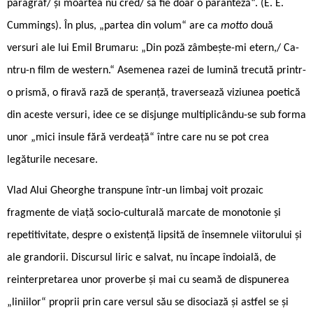
paragraf/ și moartea nu cred/ să fie doar o paranteză“. (E. E.
Cummings). În plus, „partea din volum“ are ca
motto
două
versuri ale lui Emil Brumaru: „Din poză zâmbește-mi etern,/ Ca-
ntru-n film de western.“ Asemenea razei de lumină trecută printr-
o prismă, o firavă rază de speranță, traversează viziunea poetică
din aceste versuri, idee ce se disjunge multiplicându-se sub forma
unor „mici insule fără verdeață“ între care nu se pot crea
legăturile necesare.
Vlad Alui Gheorghe transpune într-un limbaj voit prozaic
fragmente de viață socio-culturală marcate de monotonie și
repetitivitate, despre o existență lipsită de însemnele viitorului și
ale grandorii. Discursul liric e salvat, nu încape îndoială, de
reinterpretarea unor proverbe și mai cu seamă de dispunerea
„liniilor“ proprii prin care versul său se disociază și astfel se și