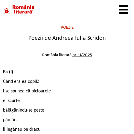
POEZIE
Poezii de Andreea Iulia Scridon
România literară
nr. 11/2025
Ea (I)
Când era ea copilă,
i se spunea că picioarele
ei scurte
bălăgănindu-se peste
pământ
îl legănau pe dracu