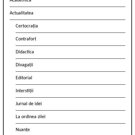
Academica
Actualitatea
Certocrația
Contrafort
Didactica
Divagații
Editorial
Interstiții
Jurnal de idei
La ordinea zilei
Nuanțe