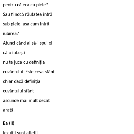
pentru că era cu piele?
Sau fiindcă răutatea intră
sub piele, așa cum intră
iubirea?
Atunci când ai să-i spui ei
că o iubești
nu te juca cu definiția
cuvântului. Este ceva sfânt
chiar dacă definiția
cuvântului sfânt
ascunde mai mult decât
arată.
Ea (II)
Iezuiții sunt atleții