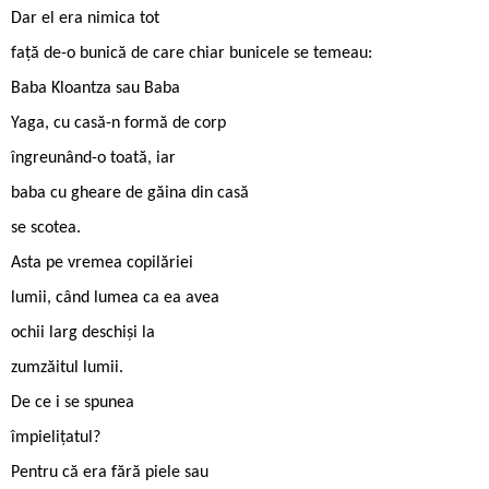
Dar el era nimica tot
față de-o bunică de care chiar bunicele se temeau:
Baba Kloantza sau Baba
Yaga, cu casă-n formă de corp
îngreunând-o toată, iar
baba cu gheare de găina din casă
se scotea.
Asta pe vremea copilăriei
lumii, când lumea ca ea avea
ochii larg deschiși la
zumzăitul lumii.
De ce i se spunea
împielițatul?
Pentru că era fără piele sau