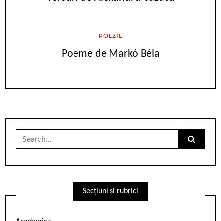
POEZIE
Poeme de Markó Béla
Search
for:
Secțiuni și rubrici