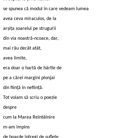
se spunea că modul în care vedeam lumea
avea ceva miraculos, de la
arșița soarelui pe strugurii
din via noastră-ncoace, dar,
mai rău decât atât,
avea limite,
era doar o hartă de hârtie de
pe a cărei margini plonjai
din ființă în neființă.
Tot voiam să scriu o poezie
despre
cum la Marea Reîntâlnire
m-am împins
de hoarde întregi de suflete