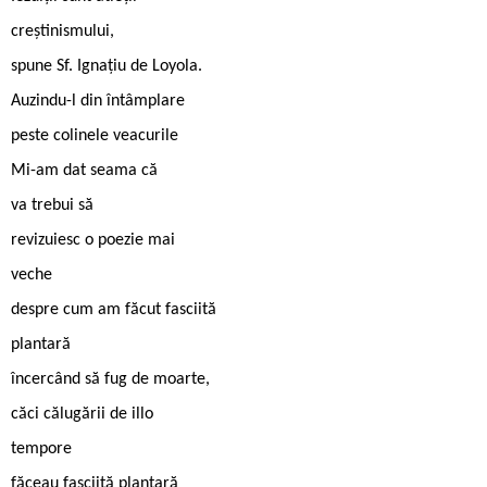
creștinismului,
spune Sf. Ignațiu de Loyola.
Auzindu-l din întâmplare
peste colinele veacurile
Mi-am dat seama că
va trebui să
revizuiesc o poezie mai
veche
despre cum am făcut fasciită
plantară
încercând să fug de moarte,
căci călugării de illo
tempore
făceau fasciită plantară