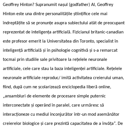
Geoffrey Hinton? Supranumit nașul (godfather) AI, Geoffrey
Hinton este una dintre personalitățile științifice cele mai
îndreptățite să se pronunțe asupra subiectului atât de preocupant
reprezentat de inteligența artificială. Fizicianul britanic-canadian
este profesor emerit la Universitatea din Toronto, specialist în
inteligență artificială și în psihologie cognitivă și s-a remarcat
tocmai prin studiile sale privitoare la rețelele neuronale
artificiale, cele care stau la baza inteligenței artificiale. Rețelele
neuronale artificiale reproduc/ imită activitatea creierului uman,
fiind, după cum ne școlarizează enciclopedia liberă online,
„ansambluri de elemente de procesare simple puternic
interconectate și operând în paralel, care urmăresc să
interacționeze cu mediul înconjurător într-un mod asemănător
creierelor biologice și care prezintă capacitatea de a învăța“. De