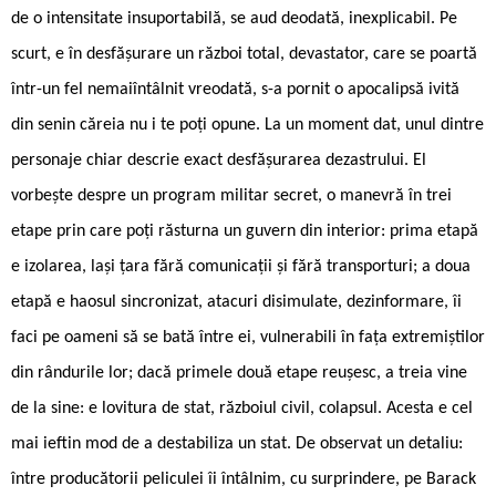
de o intensitate insuportabilă, se aud deodată, inexplicabil. Pe
scurt, e în desfășurare un război total, devastator, care se poartă
într-un fel nemaiîntâlnit vreodată, s-a pornit o apocalipsă ivită
din senin căreia nu i te poți opune. La un moment dat, unul dintre
personaje chiar descrie exact desfășurarea dezastrului. El
vorbește despre un program militar secret, o manevră în trei
etape prin care poți răsturna un guvern din interior: prima etapă
e izolarea, lași țara fără comunicații și fără transporturi; a doua
etapă e haosul sincronizat, atacuri disimulate, dezinformare, îi
faci pe oameni să se bată între ei, vulnerabili în fața extremiștilor
din rândurile lor; dacă primele două etape reușesc, a treia vine
de la sine: e lovitura de stat, războiul civil, colapsul. Acesta e cel
mai ieftin mod de a destabiliza un stat. De observat un detaliu:
între producătorii peliculei îi întâlnim, cu surprindere, pe Barack