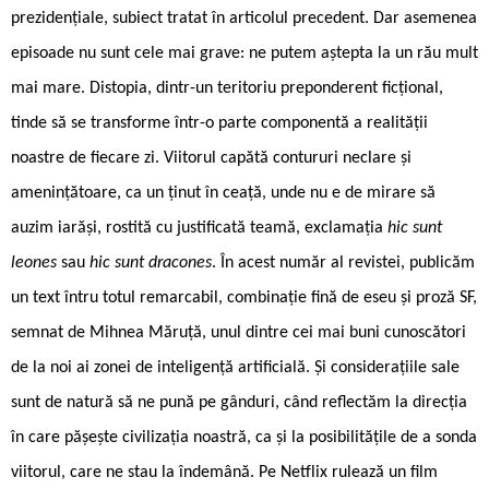
prezidențiale, subiect tratat în articolul precedent. Dar asemenea
episoade nu sunt cele mai grave: ne putem aștepta la un rău mult
mai mare. Distopia, dintr-un teritoriu preponderent ficțional,
tinde să se transforme într-o parte componentă a realității
noastre de fiecare zi. Viitorul capătă contururi neclare și
amenințătoare, ca un ținut în ceață, unde nu e de mirare să
auzim iarăși, rostită cu justificată teamă, exclamația
hic sunt
leones
sau
hic sunt dracones
. În acest număr al revistei, publicăm
un text întru totul remarcabil, combinație fină de eseu și proză SF,
semnat de Mihnea Măruță, unul dintre cei mai buni cunoscători
de la noi ai zonei de inteligență artificială. Și considerațiile sale
sunt de natură să ne pună pe gânduri, când reflectăm la direcția
în care pășește civilizația noastră, ca și la posibilitățile de a sonda
viitorul, care ne stau la îndemână. Pe Netflix rulează un film