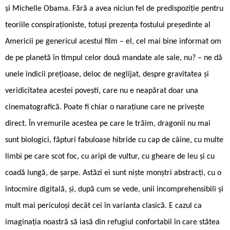
și Michelle Obama. Fără a avea niciun fel de predispoziție pentru
teoriile conspiraționiste, totuși prezența fostului președinte al
Americii pe genericul acestui film – el, cel mai bine informat om
de pe planetă în timpul celor două mandate ale sale, nu? – ne dă
unele indicii prețioase, deloc de neglijat, despre gravitatea și
veridicitatea acestei povești, care nu e neapărat doar una
cinematografică. Poate fi chiar o narațiune care ne privește
direct. În vremurile acestea pe care le trăim, dragonii nu mai
sunt biologici, făpturi fabuloase hibride cu cap de câine, cu multe
limbi pe care scot foc, cu aripi de vultur, cu gheare de leu și cu
coadă lungă, de șarpe. Astăzi ei sunt niște monștri abstracți, cu o
întocmire digitală, și, după cum se vede, unii incomprehensibili și
mult mai periculoși decât cei în varianta clasică. E cazul ca
imaginația noastră să iasă din refugiul confortabil în care stătea