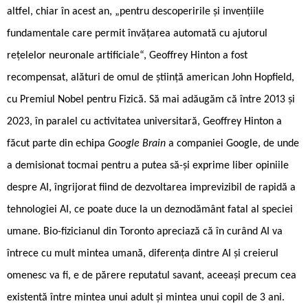
altfel, chiar în acest an, „pentru descoperirile și invențiile
fundamentale care permit învățarea automată cu ajutorul
rețelelor neuronale artificiale“, Geoffrey Hinton a fost
recompensat, alături de omul de știință american John Hopfield,
cu Premiul Nobel pentru Fizică. Să mai adăugăm că între 2013 și
2023, în paralel cu activitatea universitară, Geoffrey Hinton a
făcut parte din echipa
Google Brain
a companiei Google, de unde
a demisionat tocmai pentru a putea să-și exprime liber opiniile
despre AI, îngrijorat fiind de dezvoltarea imprevizibil de rapidă a
tehnologiei AI, ce poate duce la un deznodământ fatal al speciei
umane. Bio-fizicianul din Toronto apreciază că în curând AI va
întrece cu mult mintea umană, diferența dintre AI și creierul
omenesc va fi, e de părere reputatul savant, aceeași precum cea
existentă între mintea unui adult și mintea unui copil de 3 ani.