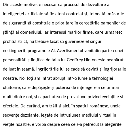
Din aceste motive, e necesar ca procesul de dezvoltare a
inteligenței artificiale să fie atent controlat și, totodată, măsurile
de siguranță să constituie o prioritare în cercetările oamenilor de
știință ai domeniului, iar interesul marilor firme, care urmăresc
profitul strict, nu trebuie lăsat să guverneze el singur,
nestingherit, programele AI. Avertismentul venit din partea unei
personalități științifice de talia lui Geoffrey Hinton este neapărat
de luat în seamă. Îngrijorările lui se cade să devină și îngrijorările
noastre. Noi toți am intrat abrupt într-o lume a tehnologiei
uluitoare, care depășește și puterea de înțelegere a celor mai
mulți dintre noi, și capacitatea de previziune privind evoluțiile și
efectele. De curând, am trăit și aici, în spațiul românesc, unele
secvențe dezolante, legate de intruziunea mediului virtual în
viețile noastre; e vorba despre ceea ce s-a petrecut la alegerile