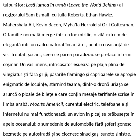
tulburător:
Lasă lumea în urmă
(
Leave the World Behind
) al
regizorului Sam Esmail, cu Julia Roberts, Ethan Hawke,
Mahershala Ali, Kevin Bacon, Myha’la Herrold și Orli Gottesman.
O familie normală merge într-un loc mirific, o vilă extrem de
elegantă într-un cadru natural încântător, pentru o vacanță de
vis. Treptat, șocant, ceea ce părea paradiziac se preface într-un
coșmar. Un vas imens, înfricoșător eșuează pe plaja plină de
vilegiaturiști fără griji; păsările flamingo și căprioarele se apropie
enigmatic de locuințe, stârnind teama; dintr-o dronă uriașă se
aruncă o ploaie de bilețele care conțin mesaje terifiante scrise în
limba arabă:
Moarte Americii
; curentul electric, telefoanele și
internetul nu mai funcționează; un avion în picaj se prăbușește în
apele oceanului; o sumedenie de automobile fără șoferi gonesc
bezmetic pe autostradă și se ciocnesc sinucigaș; sunete sinistre,