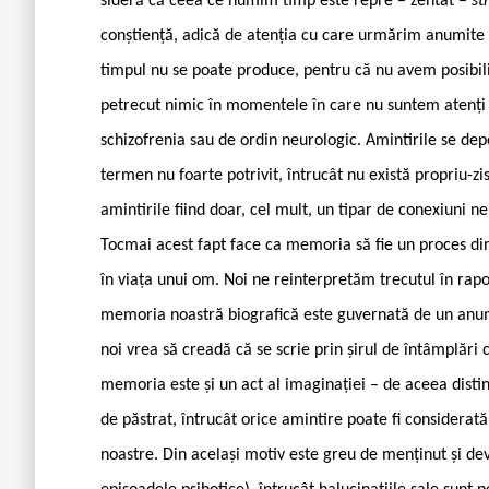
sideră că ceea ce numim timp este repre – zentat –
st
conștiență, adică de atenția cu care urmărim anumite f
timpul nu se poate produce, pentru că nu avem posibili
petrecut nimic în momentele în care nu suntem atenți –
schizofrenia sau de ordin neurologic. Amintirile se dep
termen nu foarte potrivit, întrucât nu există propriu-zi
amintirile fiind doar, cel mult, un tipar de conexiuni n
Tocmai acest fapt face ca memoria să fie un proces din
în viața unui om. Noi ne reinterpretăm trecutul în rapo
memoria noastră biografică este guvernată de un anumit
noi vrea să creadă că se scrie prin șirul de întâmplări 
memoria este și un act al imaginației – de aceea distin
de păstrat, întrucât orice amintire poate fi considerat
noastre. Din același motiv este greu de menținut și de