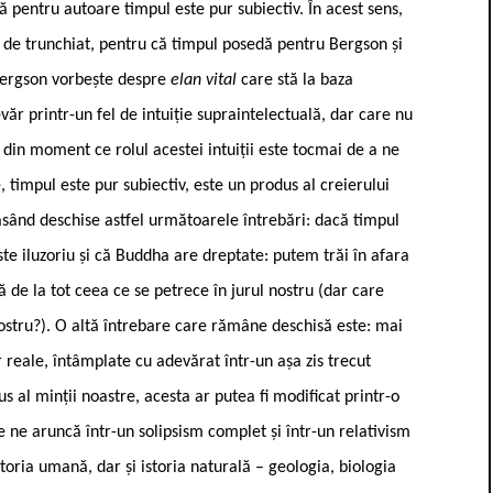
 pentru autoare timpul este pur subiectiv. În acest sens,
l de trunchiat, pentru că timpul posedă pentru Bergson și
 Bergson vorbește despre
elan vital
care stă la baza
văr printr-un fel de intuiție supraintelectuală, dar care nu
e, din moment ce rolul acestei intuiții este tocmai de a ne
 timpul este pur subiectiv, este un produs al creierului
 lăsând deschise astfel următoarele întrebări: dacă timpul
te iluzoriu și că Buddha are dreptate: putem trăi în afara
 de la tot ceea ce se petrece în jurul nostru (dar care
nostru?). O altă întrebare care rămâne deschisă este: mai
reale, întâmplate cu adevărat într-un așa zis trecut
s al minții noastre, acesta ar putea fi modificat printr-o
 ne aruncă într-un solipsism complet și într-un relativism
istoria umană, dar și istoria naturală – geologia, biologia