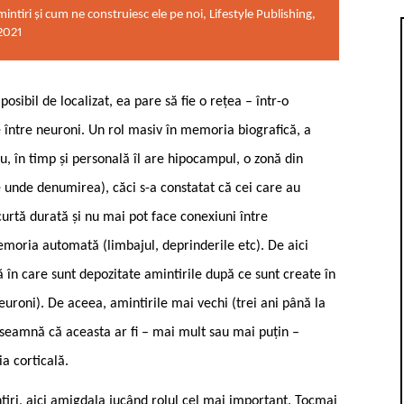
iri și cum ne construiesc ele pe noi, Lifestyle Publishing,
2021
ibil de localizat, ea pare să fie o rețea – într-o
între neuroni. Un rol masiv în memoria biografică, a
u, în timp și personală îl are hipocampul, o zonă din
 unde denumirea), căci s-a constatat că cei care au
urtă durată și nu mai pot face conexiuni între
emoria automată (limbajul, deprinderile etc). De aici
 în care sunt depozitate amintirile după ce sunt create în
uroni). De aceea, amintirile mai vechi (trei ani până la
seamnă că aceasta ar fi – mai mult sau mai puțin –
a corticală.
tiri, aici amigdala jucând rolul cel mai important. Tocmai