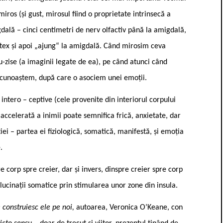
ros (și gust, mirosul fiind o proprietate intrinsecă a
gdală – cinci centimetri de nerv olfactiv până la amigdală,
ortex și apoi „ajung“ la amigdală. Când mirosim ceva
u-zise (a imaginii legate de ea), pe când atunci când
ecunoaștem, după care o asociem unei emoții.
 intero – ceptive (cele provenite din interiorul corpului
 accelerată a inimii poate semnifica frică, anxietate, dar
ei – partea ei fiziologică, somatică, manifestă, și emoția
.
e corp spre creier, dar și invers, dinspre creier spre corp
ucinații somatice prin stimularea unor zone din insula.
construiesc ele pe noi,
autoarea, Veronica O’Keane, con