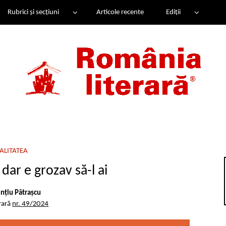
Rubrici și secțiuni
Articole recente
Ediții
ALITATEA
dar e grozav să-l ai
ențiu Pătrașcu
rară
nr. 49/2024