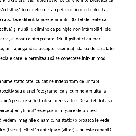
pentru creierul său fapte reale, pe care le interpretează ca
să distingă între cele ce s-au petrecut în mod obiectiv și
e raporteze diferit la aceste amintiri (la fel de reale ca
ctivă) și nu să le elimine ca pe niște non-întâmplări, ele
rse, ci doar reinterpretate. Mulți psihotici au mari
ce, unii ajungând să accepte resemnați starea de sănătate
 speciale care le permiteau să se conecteze într-un mod
anume staticitate: cu cât ne îndepărtăm de un fapt
apozitiv sau a unei fotograme, ca și cum ne-am uita la
bandă pe care se înșiruiesc poze statice. De altfel, tot așa
ercepției, „filmul“ este pus în mișcare de o viteză
să vedem imaginile dinamic, nu static (o broască le vede
e (trecut), cât și în anticipare (viitor) – nu este capabilă