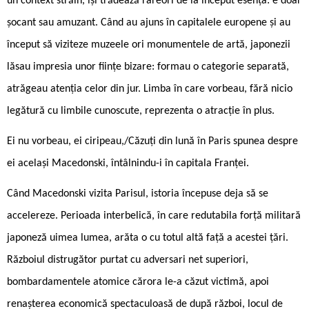
un context străin, își trădează rareori de la început esența: e doar
șocant sau amuzant. Când au ajuns în capitalele europene și au
început să viziteze muzeele ori monumentele de artă, japonezii
lăsau impresia unor ființe bizare: formau o categorie separată,
atrăgeau atenția celor din jur. Limba în care vorbeau, fără nicio
legătură cu limbile cunoscute, reprezenta o atracție în plus.
Ei nu vorbeau, ei ciripeau,/Căzuți din lună în Paris spunea despre
ei același Macedonski, întâlnindu-i în capitala Franței.
Când Macedonski vizita Parisul, istoria începuse deja să se
accelereze. Perioada interbelică, în care redutabila forță militară
japoneză uimea lumea, arăta o cu totul altă față a acestei țări.
Războiul distrugător purtat cu adversari net superiori,
bombardamentele atomice cărora le-a căzut victimă, apoi
renașterea economică spectaculoasă de după război, locul de