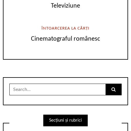
Televiziune
ÎNTOARCEREA LA CĂRȚI
Cinematograful românesc
Search
for:
Secțiuni și rubrici