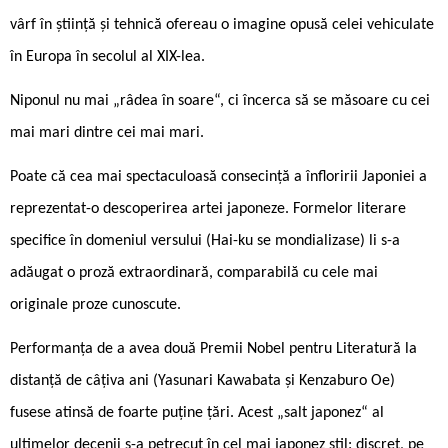
vârf în știință și tehnică ofereau o imagine opusă celei vehiculate
în Europa în secolul al XIX-lea.
Niponul nu mai „râdea în soare“, ci încerca să se măsoare cu cei
mai mari dintre cei mai mari.
Poate că cea mai spectaculoasă consecință a înfloririi Japoniei a
reprezentat-o descoperirea artei japoneze. Formelor literare
specifice în domeniul versului (Hai-ku se mondializase) li s-a
adăugat o proză extraordinară, comparabilă cu cele mai
originale proze cunoscute.
Performanța de a avea două Premii Nobel pentru Literatură la
distanță de câțiva ani (Yasunari Kawabata și Kenzaburo Oe)
fusese atinsă de foarte puține țări. Acest „salt japonez“ al
ultimelor decenii s-a petrecut în cel mai japonez stil: discret, pe