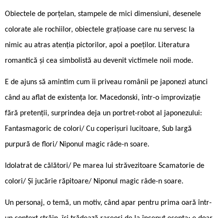
Obiectele de porțelan, stampele de mici dimensiuni, desenele
colorate ale rochiilor, obiectele grațioase care nu servesc la
nimic au atras atenția pictorilor, apoi a poeților. Literatura
romantică și cea simbolistă au devenit victimele noii mode.
E de ajuns să amintim cum îi priveau românii pe japonezi atunci
când au aflat de existența lor. Macedonski, într-o improvizație
fără pretenții, surprindea deja un portret-robot al japonezului:
Fantasmagoric de colori/ Cu coperișuri lucitoare, Sub largă
purpură de flori/ Niponul magic râde-n soare.
Idolatrat de călători/ Pe marea lui străvezitoare Scamatorie de
colori/ Și jucărie răpitoare/ Niponul magic râde-n soare.
Un personaj, o temă, un motiv, când apar pentru prima oară într-