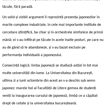
tăcute, fără paradă.
Un solid și vizibil argument îl reprezintă prezența japonezilor în
marile complexe industriale, în cele mai importante institute de
cercetare științifică, ba chiar și în orchestrele simfonice de primă
mână; ei s-au infiltrat pe tăcute în acele înalte posturi, pe care nu
au de gând să le abandoneze, și s-au bazat exclusiv pe
performanța individuală a japonezului.
Consecință logică: limba japoneză se studiază astăzi în tot mai
multe universități din lume. La Universitatea din București,
ultima zi a lunii octombrie din acest an s-a deschis sub semn
japonez: marele hol al Facultății de Litere gemea de studenți
veniți la inaugurarea cursului de japoneză, limbă ce a căpătat
drept de cetate și la universitatea bucureșteană.