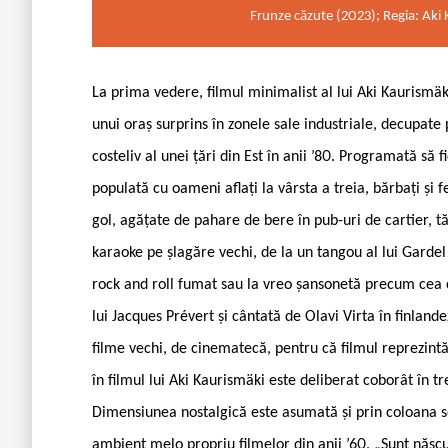
Frunze căzute (2023); Regia: Aki 
La prima vedere, filmul minimalist al lui Aki Kaurismäk
unui oraș surprins în zonele sale industriale, decupate 
costeliv al unei țări din Est în anii ’80. Programată să
populată cu oameni aflați la vârsta a treia, bărbați și f
gol, agățate de pahare de bere în pub-uri de cartier,
karaoke pe șlagăre vechi, de la un tangou al lui Garde
rock and roll fumat sau la vreo șansonetă precum cea 
lui Jacques Prévert și cântată de Olavi Virta în finlan
filme vechi, de cinematecă, pentru că filmul reprezin
în filmul lui Aki Kaurismäki este deliberat coborât în tr
Dimensiunea nostalgică este asumată și prin coloana s
ambient melo propriu filmelor din anii ’60. „Sunt născut