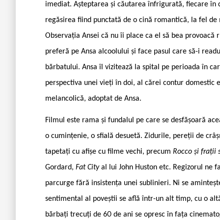
imediat. Așteptarea și căutarea înfrigurată, fiecare în
regăsirea fiind punctată de o cină romantică, la fel de 
Observația Ansei că nu îi place ca el să bea provoacă
preferă pe Ansa alcoolului și face pasul care să-i rea
bărbatului. Ansa îl vizitează la spital pe perioada în ca
perspectiva unei vieți în doi, al cărei contur domestic e
melancolică, adoptat de Ansa.
Filmul este rama și fundalul pe care se desfășoară ac
o cumințenie, o sfială desuetă. Zidurile, pereții de cr
tapetați cu afișe cu filme vechi, precum
Rocco și frații 
Gordard,
Fat City
al lui John Huston etc. Regizorul ne f
parcurge fără insistența unei sublinieri. Ni se aminteșt
sentimental al poveștii se află într-un alt timp, cu o altă
bărbați trecuți de 60 de ani se opresc în fața cinemat