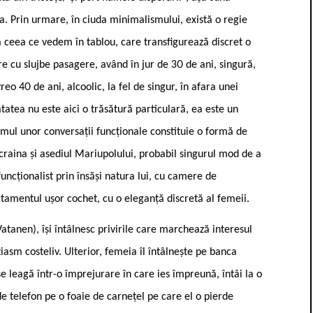
. Prin urmare, în ciuda minimalismului, există o regie
 ceea ce vedem în tablou, care transfigurează discret o
 cu slujbe pasagere, având în jur de 30 de ani, singură,
reo 40 de ani, alcoolic, la fel de singur, în afara unei
tatea nu este aici o trăsătură particulară, ea este un
smul unor conversații funcționale constituie o formă de
 Ucraina și asediul Mariupolului, probabil singurul mod de a
uncționalist prin însăși natura lui, cu camere de
tamentul ușor cochet, cu o eleganță discretă al femeii.
Vatanen), își întâlnesc privirile care marchează interesul
asm costeliv. Ulterior, femeia îl întâlnește pe banca
e leagă într-o împrejurare în care ies împreună, întâi la o
de telefon pe o foaie de carnețel pe care el o pierde