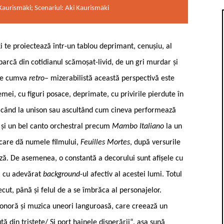
Kaurismäki; Scenariul: Aki Kaurismäki
i te proiectează într-un tablou deprimant, cenușiu, al
parcă din cotidianul scămoșat-livid, de un gri murdar și
 fie cumva
retro
– mizerabilistă această perspectivă este
emei, cu figuri posace, deprimate, cu privirile pierdute în
 tăcând la unison sau ascultând cum cineva performează
l și un bel canto orchestral precum
Mambo Italiano
la un
care dă numele filmului,
Feuilles Mortes
, după versurile
deză. De asemenea, o constantă a decorului sunt afișele cu
tă cu adevărat
background
-ul afectiv al acestei lumi. Totul
ecut, până și felul de a se îmbrăca al personajelor.
onoră și muzica uneori languroasă, care creează un
ă din tristețe/ Și port hainele disperării“, așa sună