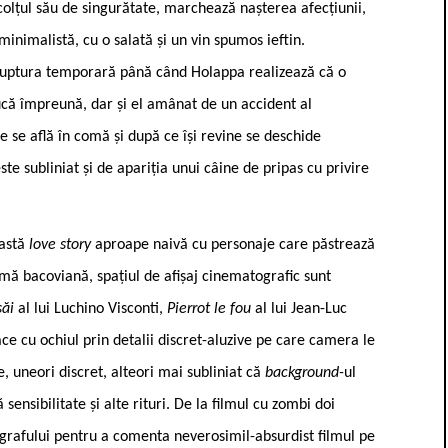
 colțul său de singurătate, marchează nașterea afecțiunii,
minimalistă, cu o salată și un vin spumos ieftin.
 ruptura temporară până când Holappa realizează că o
ducă împreună, dar și el amânat de un accident al
re se află în comă și după ce își revine se deschide
ste subliniat și de apariția unui câine de pripas cu privire
eastă
love story
aproape naivă cu personaje care păstrează
âșmă bacoviană, spațiul de afișaj cinematografic sunt
săi
al lui Luchino Visconti,
Pierrot le fou
al lui Jean-Luc
ace cu ochiul prin detalii discret-aluzive pe care camera le
e, uneori discret, alteori mai subliniat că
background-
ul
 sensibilitate și alte rituri. De la filmul cu zombi doi
ografului pentru a comenta neverosimil-absurdist filmul pe