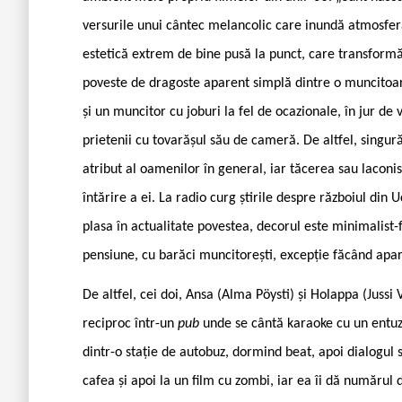
versurile unui cântec melancolic care inundă atmosfera
estetică extrem de bine pusă la punct, care transformă
poveste de dragoste aparent simplă dintre o muncitoare
și un muncitor cu joburi la fel de ocazionale, în jur de v
prietenii cu tovarășul său de cameră. De altfel, singură
atribut al oamenilor în general, iar tăcerea sau laconi
întărire a ei. La radio curg știrile despre războiul din
plasa în actualitate povestea, decorul este minimalist-f
pensiune, cu barăci muncitorești, excepție făcând apar
De altfel, cei doi, Ansa (Alma Pöysti) și Holappa (Jussi 
reciproc într-un
pub
unde se cântă karaoke cu un entuzi
dintr-o stație de autobuz, dormind beat, apoi dialogul s
cafea și apoi la un film cu zombi, iar ea îi dă numărul 