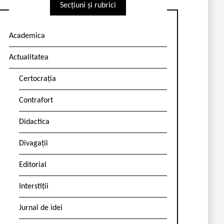
Secțiuni și rubrici
Academica
Actualitatea
Certocrația
Contrafort
Didactica
Divagații
Editorial
Interstiții
Jurnal de idei