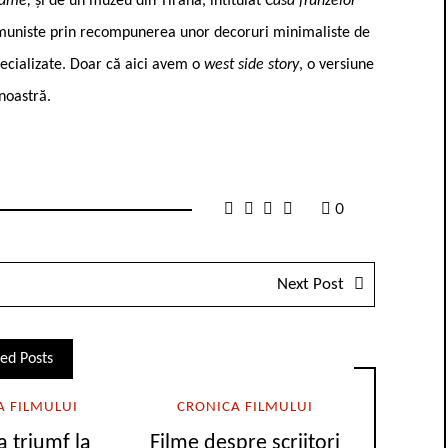
Came,
și de un muzeu din Tirana, intitulat
Casa frunzelor
i comuniste prin recompunerea unor decoruri minimaliste de
pecializate. Doar că aici avem o
west side story
, o versiune
noastră.
0
Next Post
ed Posts
A FILMULUI
CRONICA FILMULUI
a triumf la
Filme despre scriitori