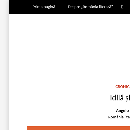
Prima pagină
Despre „România literară”
CRONIC
Idilă ş
Angelo 
România lit