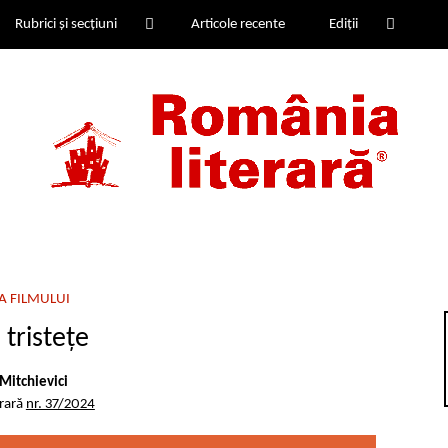
Rubrici și secțiuni
Articole recente
Ediții
A FILMULUI
i tristețe
Mitchievici
erară
nr. 37/2024