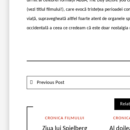
un hit al celebrei formații ABBA,
The Day Before you 
(vezi titlul filmului!), care evocă tristețea perioade
viață, supravegheată altfel foarte atent de organele s
occidentală a ceea ce credeam că este doar nostalgia 
Previous Post
Relat
CRONICA FILMULUI
CRONIC
Ziua lui Spielberg
Al doile