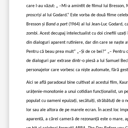
care l-au văzut: „ –Mi-a amintit de filmul lui Bresson,
M
proscriși
al lui Godard.“ Este vorba de două filme cele
Bresson și
Band a part
(1964) al lui Jean-Luc Godard, c
zombi. Acest decupaj intelectualist cu doi cinefili uzaț
din dialoguri aparent rutiniere, dar din care se naște 
Pentru că beau prea mult“ „–Și de ce bei?“ „– Pentru c
de dialoguri par extrase dintr-o piesă a lui Samuel Be
personajelor care vorbesc ca niște automate, fără gest
Aici se află paradoxul bine cultivat al acestui film, Kau
urâțenie-monotonie a unui cotidian funcționalist, un pei
populat cu oameni epuizați, secătuiți, străbătuți de o 
lor sau ale altora de pe marele ecran. În acest loc impr
aparentă, a cărei cameră de rezonanță este o mare, ap