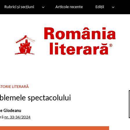
Rubrici și secțiuni
Articole recente
Ediții
STORIE LITERARĂ
oblemele spectacolului
e Glodeanu
ară
nr. 33-34/2024