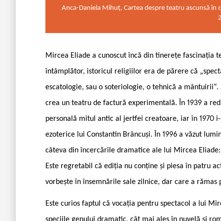
Anca-Daniela Mihuț, Cartea despre teatru ascunsă în o
Mircea Eliade a cunoscut încă din tinerețe fascinația tea
întâmplător, istoricul religiilor era de părere că „spe
escatologie, sau o soteriologie, o tehnică a mântuirii“.
crea un teatru de factură experimentală. În 1939 a r
personală mitul antic al jertfei creatoare, iar în 1970 i
ezoterice lui Constantin Brâncuși. În 1996 a văzut lumi
câteva din încercările dramatice ale lui Mircea Eliade
Este regretabil că ediția nu conține și piesa în patru ac
vorbește în însemnările sale zilnice, dar care a rămas 
Este curios faptul că vocația pentru spectacol a lui Mi
speciile genului dramatic, cât mai ales în nuvelă și ro