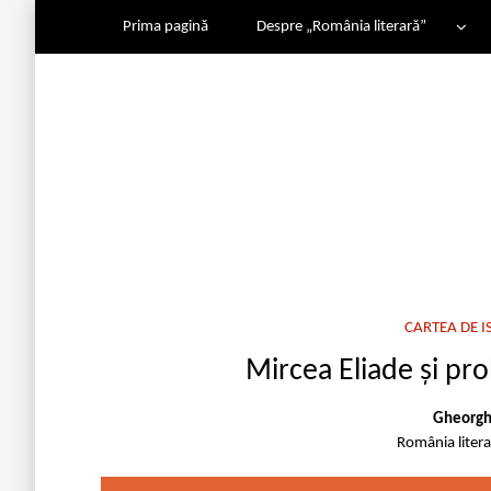
Prima pagină
Despre „România literară”
CARTEA DE I
Mircea Eliade și pr
Gheorgh
România liter