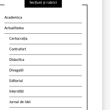
Secțiuni și rubrici
Academica
Actualitatea
Certocrația
Contrafort
Didactica
Divagații
Editorial
Interstiții
Jurnal de idei