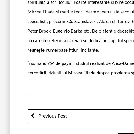
spirituală a scriitorului. Foarte interesante și bine do
Mircea Eliade și marile teorii despre teatru ale secolul
specialiști, precum: K.S. Stanislavski, Alexandr Tairov
Peter Brook, Euge nio Barba etc. De o atenție deosebi
lucrare de referință căreia i se dedică un capi ­tol speci
reunește numeroase titluri inci­tante.
Însumând 754 de pagini, studiul realizat de Anca-Danie
cercetării viziunii lui Mircea Eliade despre problema sp
Previous Post