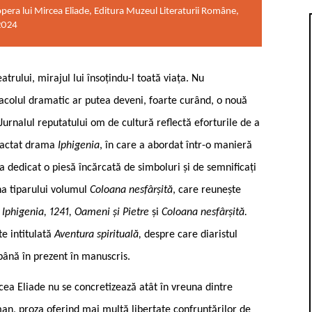
pera lui Mircea Eliade, Editura Muzeul Literaturii Române,
2024
trului, mirajul lui însoțindu-l toată viața. Nu
ctacolul dramatic ar putea deveni, foarte curând, o nouă
 Jurnalul reputatului om de cultură reflectă eforturile de a
edactat drama
Iphigenia
, în care a abordat într-o manieră
-a dedicat o piesă încărcată de simboluri și de semnificați
na tiparului volumul
Coloana nesfârșită
, care reunește
:
Iphigenia, 1241, Oameni și Pietre
și
Coloana nesfârșită.
te intitulată
Aventura spirituală,
despre care diaristul
până în prezent în manuscris.
rcea Eliade nu se concretizează atât în vreuna dintre
man, proza oferind mai multă libertate confruntărilor de