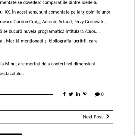
cumentate se dovedesc comparațiile dintre ideile lui
ui XX. În acest sens, sunt comentate pe larg opiniile unor
, Edward Gordon Craig, Antonin Artaud, Jerzy Grotowski,
tă se bucură nuvela programatică intitulară
Adio!…
,
al. Merită men­ționată și bibliografia lucrării, care
la Mihuț are meritul de a conferi noi dimensiuni
ectaco­lului.
0
Next Post