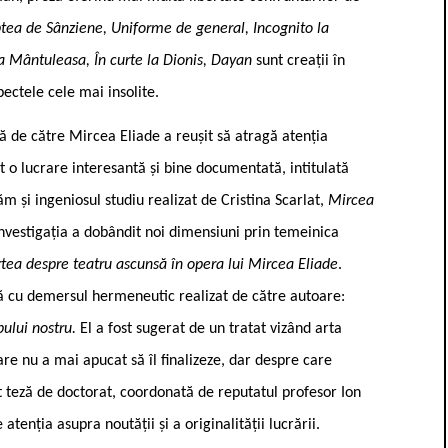
tea de Sânziene, Uniforme de general, Incognito la
a Mântuleasa, În curte la Dionis, Dayan
sunt creații în
ectele cele mai insolite.
ă de către Mircea Eliade a reușit să atragă atenția
 o lucrare interesantă și bine documentată, intitulată
 și ingeniosul studiu realizat de Cristina Scarlat,
Mircea
investigația a dobândit noi dimensiuni prin temeinica
tea despre teatru ascunsă în opera lui Mircea Eliade
.
ură cu demersul hermeneutic realizat de către autoare:
pului nostru.
El a fost sugerat de un tratat vizând arta
care nu a mai apucat să îl finalizeze, dar despre care
ost teză de doctorat, coordonată de reputatul profesor Ion
atenția asupra noutății și a originalității lucrării.