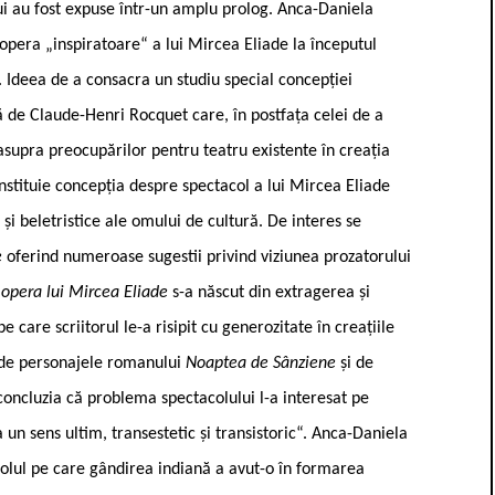
ului au fost expuse într-un amplu prolog. Anca-Daniela
pera „inspiratoare“ a lui Mircea Eliade la începutul
e. Ideea de a consacra un studiu special concepției
ă de Claude-Henri Rocquet care, în postfața celei de a
asupra preocupărilor pentru teatru existente în creația
stituie concepția despre spectacol a lui Mircea Eliade
 și beletristice ale omului de cultură. De interes se
e
oferind numeroase sugestii privind viziunea prozatorului
 opera lui Mircea Eliade
s-a născut din extragerea și
 care scriitorul le-a risipit cu generozitate în creațiile
i de personajele romanului
Noaptea de Sânziene
și de
concluzia că problema spectacolului l-a interesat pe
un sens ultim, transestetic și transistoric“. Anca-Daniela
rolul pe care gândirea indiană a avut-o în formarea