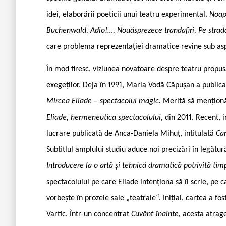
idei, elaborării poeticii unui teatru experimental.
Noap
Buchenwald, Adio!…, Nouăsprezece trandafiri, Pe strad
care problema reprezentației dramatice revine sub asp
În mod firesc, viziunea novatoare despre teatru propus
exegeților. Deja în 1991, Maria Vodă Căpușan a publicat
Mircea Eliade – spectacolul magic.
Merită să menționăm
Eliade, hermeneutica spectacolului,
din 2011. Recent, 
lucrare publicată de Anca-Daniela Mihuț, intitulată
Car
Subtitlul amplului studiu aduce noi precizări în legăt
Introducere la o artă și tehnică dramatică potrivită tim
spectacolului pe care Eliade intenționa să îl scrie, pe 
vorbește în prozele sale „teatrale“. Inițial, cartea a f
Vartic. Într-un concentrat
Cuvânt-înainte,
acesta atrage 