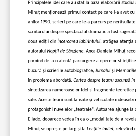
Principalele idei care au stat la baza elaborării studi
Mihuț menționează primul contact pe care l-a avut cu o
anilor 1990, scrieri pe care le-a parcurs pe nerăsuflat
scriitorului despre spectacolul dramatic a fost sugerat
doua ediții din
Încercarea labirintului,
atrăgea atenția 
autorului
Nopții de Sânziene.
Anca-Daniela Mihuț recon
pornind de la o atentă parcurgere a operelor științifice
bucură și scrierile autobiografice,
Jurnalul
și
Memoriil
în problema abordată.
Cartea despre teatru ascunsă în
sintetizarea numeroaselor idei și fragmente teoretice pe
sale. Aceste teorii sunt lansate și vehiculate îndeoseb
protagoniștii nuvelelor „teatrale“. Autoarea ajunge la 
Eliade, deoarece vedea în ea o „modalitate de a revela 
Mihuț se oprește pe larg și la
Lecțiile Indiei
, relevând 