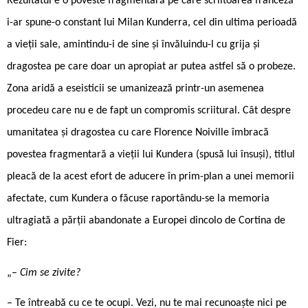
Rezultatul e o poveste fragmentară pe care scriitoarea franceză
i-ar spune-o constant lui Milan Kunderra, cel din ultima perioadă
a vieții sale, amintindu-i de sine și învăluindu-l cu grija și
dragostea pe care doar un apropiat ar putea astfel să o probeze.
Zona aridă a eseisticii se umanizează printr-un asemenea
procedeu care nu e de fapt un compromis scriitural. Cât despre
umanitatea și dragostea cu care Florence Noiville îmbracă
povestea fragmentară a vieții lui Kundera (spusă lui însuși), titlul
pleacă de la acest efort de aducere în prim-plan a unei memorii
afectate, cum Kundera o făcuse raportându-se la memoria
ultragiată a părții abandonate a Europei dincolo de Cortina de
Fier:
„–
Cim se zivite?
– Te întreabă cu ce te ocupi. Vezi, nu te mai recunoaște nici pe