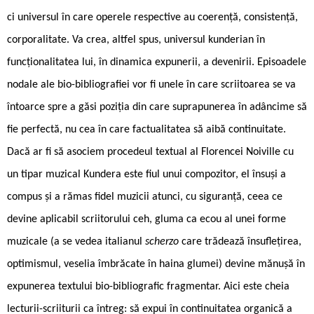
ci universul în care operele respective au coerență, consistență,
corporalitate. Va crea, altfel spus, universul kunderian în
funcționalitatea lui, în dinamica expunerii, a devenirii. Episoadele
nodale ale bio-bibliografiei vor fi unele în care scriitoarea se va
întoarce spre a găsi poziția din care suprapunerea în adâncime să
fie perfectă, nu cea în care factualitatea să aibă continuitate.
Dacă ar fi să asociem procedeul textual al Florencei Noiville cu
un tipar muzical Kundera este fiul unui compozitor, el însuși a
compus și a rămas fidel muzicii atunci, cu siguranță, ceea ce
devine aplicabil scriitorului ceh, gluma ca ecou al unei forme
muzicale (a se vedea italianul
scherzo
care trădează însuflețirea,
optimismul, veselia îmbrăcate în haina glumei) devine mănușă în
expunerea textului bio-bibliografic fragmentar. Aici este cheia
lecturii-scriiturii ca întreg: să expui în continuitatea organică a