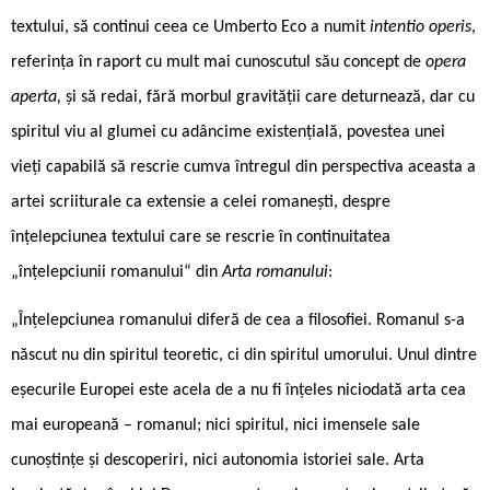
textului, să continui ceea ce Umberto Eco a numit
intentio operis
,
referința în raport cu mult mai cunoscutul său concept de
opera
aperta,
și să redai, fără morbul gravității care deturnează, dar cu
spiritul viu al glumei cu adâncime existențială, povestea unei
vieți capabilă să rescrie cumva întregul din perspectiva aceasta a
artei scriiturale ca extensie a celei romanești, despre
înțelepciunea textului care se rescrie în continuitatea
„înțelepciunii romanului“ din
Arta romanului
:
„Înțelepciunea romanului diferă de cea a filosofiei. Romanul s-a
născut nu din spiritul teoretic, ci din spiritul umorului. Unul dintre
eșecurile Europei este acela de a nu fi înțeles niciodată arta cea
mai europeană – romanul; nici spiritul, nici imensele sale
cunoștințe și descoperiri, nici autonomia istoriei sale. Arta