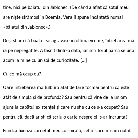
tine, nici pe băiatul din Jablonec. (De când a aflat că soțul meu
are niște strămoși în Boemia, Vera îi spune încântată numai
«băiatul din Jablonec».)
Deși știam că boala i se agravase în ultima vreme, întrebarea mă
ia pe nepregătite. A țâșnit dintr-o dată, iar scriitorul parcă se uită
acum la mine cu un soi de curiozitate. […]
Cu ce mă ocup eu?
Oare întrebarea mă tulbură atât de tare tocmai pentru că este
atât de simplă și de profundă? Sau pentru că vine de la un om
ajuns la capătul existenței și care nu știe cu ce s-a ocupat? Sau
pentru că, dacă ar ști că scriu o carte despre el, s-ar încrunta?
Fiindcă fixează carnetul meu cu spirală, cel în care mi-am notat