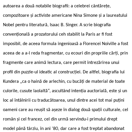
autoarea a două notabile biografii: a celebrei cântărețe,
compozitoare și activiste americane Nina Simone și a laureatului
Nobel pentru literatură, Isaac B. Singer. A scrie biografia
convențională a prozatorului ceh stabilit la Paris ar fi fost
imposibil, de aceea formula ingenioasă a Florencei Noiville a fost
aceea de a a-l reda fragmentar, cu ecouri din propriile cărți, prin
fragmente care animă lectura, care permit întrezărirea unui
profil din puzzle-ul ideatic al construcției. De altfel, biografia lui
Kundera „ca o haină de arlechin, cu bucăți de material de toate
culorile, cusute laolaltă“, ascultând intenția auctorială, este și un
loc al întâlnirii cu traducătoarea, unul dintre acei tot mai puțini
oameni care au reușit să așeze în dialog două spații culturale, cel
român și cel francez, cel din urmă servindu-i primului drept
model până târziu, în ani ‘80, dar care a fost treptat abandonat