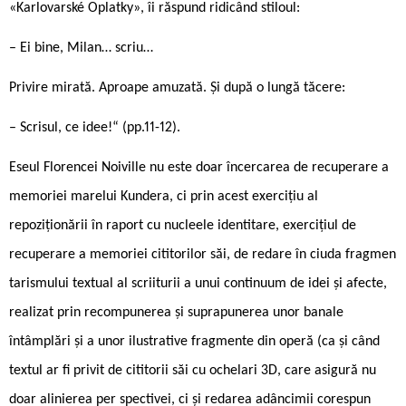
«Karlovarské Oplatky», îi răspund ridicând stiloul:
– Ei bine, Milan… scriu…
Privire mirată. Aproape amuzată. Și după o lungă tăcere:
– Scrisul, ce idee!“ (pp.11-12).
Eseul Florencei Noiville nu este doar încercarea de recuperare a
memoriei marelui Kundera, ci prin acest exercițiu al
repoziționării în raport cu nucleele identitare, exercițiul de
recuperare a memoriei cititorilor săi, de redare în ciuda fragmen
tarismului textual al scriiturii a unui continuum de idei și afecte,
realizat prin recompunerea și suprapunerea unor banale
întâmplări și a unor ilustrative fragmente din operă (ca și când
textul ar fi privit de cititorii săi cu ochelari 3D, care asigură nu
doar alinierea per ­spectivei, ci și redarea adâncimii corespun