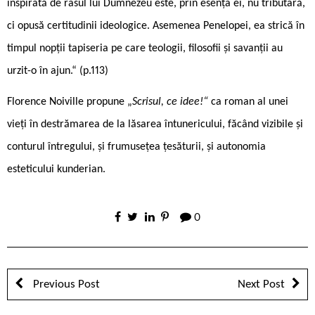
inspirată de râsul lui Dumnezeu este, prin esența ei, nu tributară,
ci opusă certitudinii ideologice. Asemenea Penelopei, ea strică în
timpul nopții tapiseria pe care teologii, filosofii și savanții au
urzit-o în ajun.“ (p.113)
Florence Noiville propune „
Scrisul, ce idee!“
ca roman al unei
vieți în destrămarea de la lăsarea întunericului, făcând vizibile și
conturul întregului, și frumusețea țesăturii, și autonomia
esteticului kunderian.
0
Previous Post
Next Post