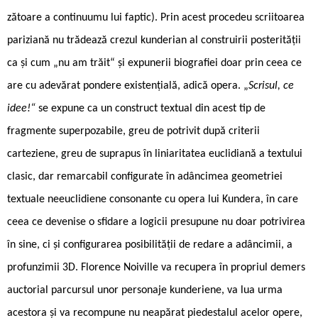
zătoare a continuumu ­lui faptic). Prin acest procedeu scriitoarea
pariziană nu trădează crezul kunderian al construirii posterității
ca și cum „nu am trăit“ și expunerii biografiei doar prin ceea ce
are cu adevărat pondere existențială, adică opera. „
Scrisul, ce
idee!“
se expune ca un construct textual din acest tip de
fragmente superpozabile, greu de potrivit după criterii
carteziene, greu de suprapus în liniaritatea euclidiană a textului
clasic, dar remarcabil configurate în adâncimea geometriei
textuale neeuclidiene consonante cu opera lui Kundera, în care
ceea ce devenise o sfidare a logicii presupune nu doar potrivirea
în sine, ci și configurarea posibilității de redare a adâncimii, a
profunzimii 3D. Florence Noiville va recupera în propriul demers
auctorial parcursul unor personaje kunderiene, va lua urma
acestora și va recompune nu neapărat piedestalul acelor opere,