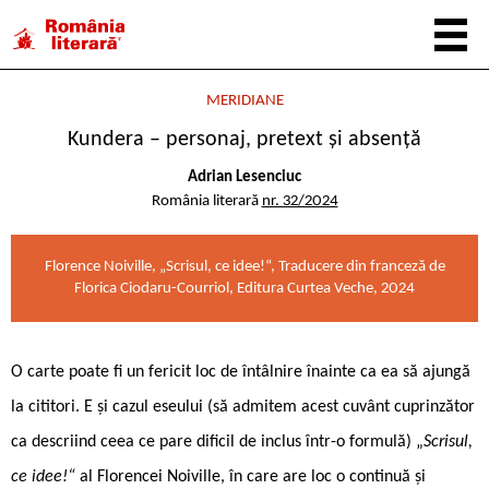
MERIDIANE
Kundera – personaj, pretext și absență
Adrian Lesenciuc
România literară
nr. 32/2024
Florence Noiville, „Scrisul, ce idee!“, Traducere din franceză de
Florica Ciodaru-Courriol, Editura Curtea Veche, 2024
O carte poate fi un fericit loc de întâlnire înainte ca ea să ajungă
la cititori. E și cazul eseului (să admitem acest cuvânt cuprinzător
ca descriind ceea ce pare dificil de inclus într-o formulă) „
Scrisul,
ce idee!“
al Florencei Noiville, în care are loc o continuă și