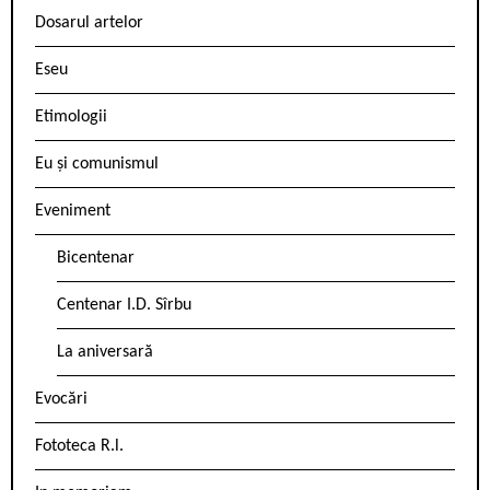
Dosarul artelor
Eseu
Etimologii
Eu și comunismul
Eveniment
Bicentenar
Centenar I.D. Sîrbu
La aniversară
Evocări
Fototeca R.l.