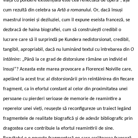
viață cu pondere existențială este cea reflectată de operă“, așa
cum rezultă din celebra sa
Artă a romanului
. Or, dacă însuși
maestrul ironiei și deziluziei, cum îl expune eseista franceză, se
dezbracă de haina biografiei, cum să construiești credibil o
lucrare care să îl surprindă pe Kundera nedistorsionat, credibil,
tangibil, apropriabil, dacă nu luminând textul cu întrebarea din
O
întâlnire
: „Până la ce grad de distorsiune rămâne un individ el
însuși“? Aceasta este marea provocare a Florencei Noiville care,
apelând la acest truc al distorsionării prin reîntâlnirea din fiecare
fragment, ca în efortul constant al celor din proximitatea unei
persoane cu pierderi serioase de memorie de reamintire a
reperelor unei vieți, reușește să reconfigureze un traiect legând
fragmentele de realitate biografică și de adevăr bibliografic prin
dragostea care contribuie la efortul reamintirii de sine.