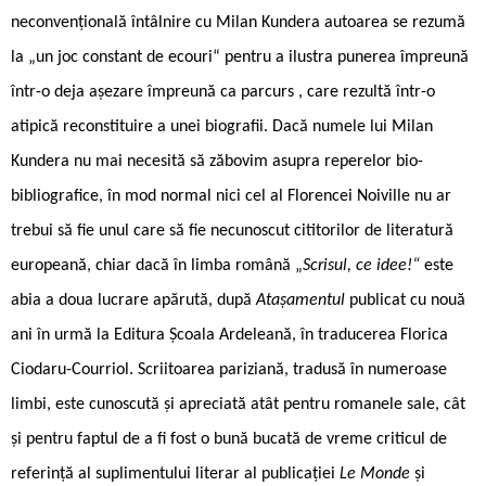
neconvențională întâlnire cu Milan Kundera autoarea se rezumă
la „un joc constant de ecouri“ pentru a ilustra punerea împreună
într-o deja așezare împreună ca parcurs , care rezultă într-o
atipică reconstituire a unei biografii. Dacă numele lui Milan
Kundera nu mai necesită să zăbovim asupra reperelor bio-
bibliografice, în mod normal nici cel al Florencei Noiville nu ar
trebui să fie unul care să fie necunoscut cititorilor de literatură
europeană, chiar dacă în limba română „
Scrisul, ce idee!“
este
abia a doua lucrare apărută, după
Atașamentul
publicat cu nouă
ani în urmă la Editura Școala Ardeleană, în traducerea Florica
Ciodaru-Courriol. Scriitoarea pariziană, tradusă în numeroase
limbi, este cunoscută și apreciată atât pentru romanele sale, cât
și pentru faptul de a fi fost o bună bucată de vreme criticul de
referință al suplimentului literar al publicației
Le Monde
și