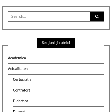
Search
for:
Secțiuni și rubrici
Academica
Actualitatea
Certocrația
Contrafort
Didactica