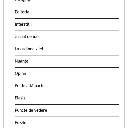
Divagații
Editorial
Interstiții
Jurnal de idei
La ordinea zilei
Nuanțe
Opinii
Pe de altă parte
Pieziș
Puncte de vedere
Puzzle