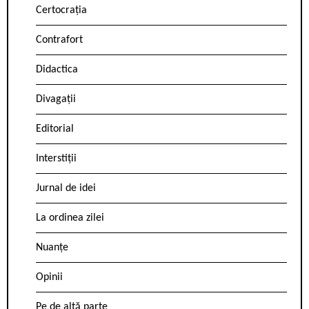
Certocrația
Contrafort
Didactica
Divagații
Editorial
Interstiții
Jurnal de idei
La ordinea zilei
Nuanțe
Opinii
Pe de altă parte