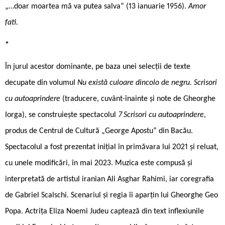
„…doar moartea mă va putea salva“ (13 ianuarie 1956).
Amor
fati.
*
În jurul acestor dominante, pe baza unei selecţii de texte
decupate din volumul
Nu există culoare dincolo de negru. Scrisori
cu autoaprindere
(traducere, cuvânt-înainte și note de Gheorghe
Iorga), se construiește spectacolul
7 Scrisori cu autoaprindere
,
produs de Centrul de Cultură „George Apostu“ din Bacău.
Spectacolul a fost prezentat inițial în primăvara lui 2021 și reluat,
cu unele modificări, în mai 2023. Muzica este compusă și
interpretată de artistul iranian Ali Asghar Rahimi, iar coregrafia
de Gabriel Scalschi. Scenariul și regia îi aparțin lui Gheorghe Geo
Popa. Actrița Eliza Noemi Judeu captează din text inflexiunile