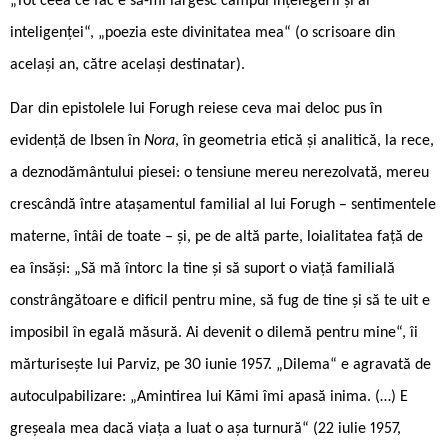
„Tot ceea ce fac e să-mi lărgesc câmpul înţelegerii şi al
inteligenţei“, „poezia este divinitatea mea“ (o scrisoare din
același an, către același destinatar).
Dar din epistolele lui Forugh reiese ceva mai deloc pus în
evidenţă de Ibsen în
Nora
, în geometria etică și analitică, la rece,
a deznodământului piesei: o tensiune mereu nerezolvată, mereu
crescândă între atașamentul familial al lui Forugh – sentimentele
materne, întâi de toate – și, pe de altă parte, loialitatea față de
ea însăși: „Să mă întorc la tine și să suport o viață familială
constrângătoare e dificil pentru mine, să fug de tine și să te uit e
imposibil în egală măsură. Ai devenit o dilemă pentru mine“, îi
mărturisește lui Parviz, pe 30 iunie 1957. „Dilema“ e agravată de
autoculpabilizare: „Amintirea lui Kāmi îmi apasă inima. (…) E
greșeala mea dacă viața a luat o așa turnură“ (22 iulie 1957,