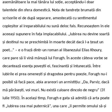
asemănătoare la mai tânăra lui soție, acceptându-i doar
talentele din sfera domestică. Nota de tandrețe brumată din
scrisorile ei de după separare, amestecată cu sentimentul
copleșitor al ireparabilului nu sună deloc fals. Recunoaștem în ele
aceeași supunere în fața implacabilului. „Iubirea nu devine soartă
și destinul nu se preschimbă în moarte decât dacă l-a țesut un
poet…“ – e o frază dintr-un roman al libanezului Elias Khoury,
care pare să îi vină mănușă lui Forugh. În aceste câteva vorbe se
decantează esența poveștii ei, fascinantă și întunecată. Între
iubirile ei prea omenești și dragostea pentru poezie, Forugh nu-i
posibil să facă pace, abia arareori un armistițiu: „Da, Parviz, dacă
mă părăsești, voi muri. Nu există culoare dincolo de negru“ (31
iulie 1950). În acelaşi timp, Forugh e gata să admită că arta poate
fi „iubirea cea mai puternică“, una care „îi permite omului să-și