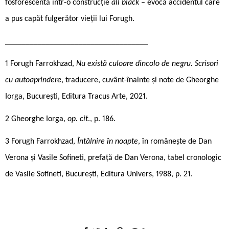
fosforescentă într-o construcție
all black
– evocă accidentul care
a pus capăt fulgerător vieții lui Forugh.
___________________________________
1 Forugh Farrokhzad,
Nu există culoare dincolo de negru. Scrisori
cu autoaprindere
, traducere, cuvânt-înainte și note de Gheorghe
Iorga, București, Editura Tracus Arte, 2021.
2 Gheorghe Iorga,
op. cit
., p. 186.
3 Forugh Farrokhzad,
Întâlnire în noapte
, în românește de Dan
Verona și Vasile Sofineti, prefață de Dan Verona, tabel cronologic
de Vasile Sofineti, București, Editura Univers, 1988, p. 21.