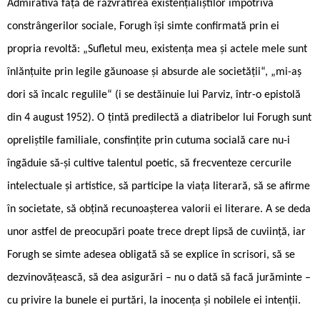
Admirativă faţă de răzvrătirea existenţialiştilor împotriva
constrângerilor sociale, Forugh îşi simte confirmată prin ei
propria revoltă: „Sufletul meu, existenţa mea şi actele mele sunt
înlănţuite prin legile găunoase şi absurde ale societăţii“, „mi-aș
dori să încalc regulile“ (i se destăinuie lui Parviz, într-o epistolă
din 4 august 1952). O țintă predilectă a diatribelor lui Forugh sunt
opreliștile familiale, consfințite prin cutuma socială care nu-i
îngăduie să-și cultive talentul poetic, să frecventeze cercurile
intelectuale și artistice, să participe la viața literară, să se afirme
în societate, să obțină recunoașterea valorii ei literare. A se deda
unor astfel de preocupări poate trece drept lipsă de cuviință, iar
Forugh se simte adesea obligată să se explice în scrisori, să se
dezvinovățească, să dea asigurări – nu o dată să facă jurăminte –
cu privire la bunele ei purtări, la inocența și nobilele ei intenții.