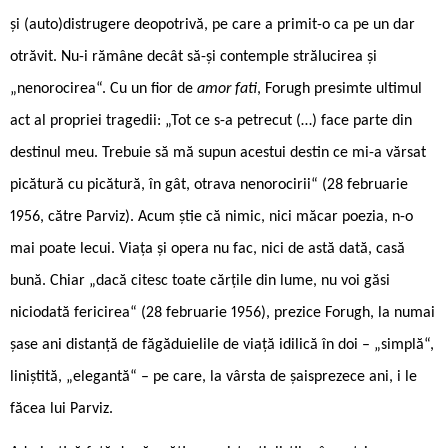
și (auto)distrugere deopotrivă, pe care a primit-o ca pe un dar
otrăvit. Nu-i rămâne decât să-și contemple strălucirea și
„nenorocirea“. Cu un fior de
amor fati
, Forugh presimte ultimul
act al propriei tragedii: „Tot ce s-a petrecut (…) face parte din
destinul meu. Trebuie să mă supun acestui destin ce mi-a vărsat
picătură cu picătură, în gât, otrava nenorocirii“ (28 februarie
1956, către Parviz). Acum știe că nimic, nici măcar poezia, n-o
mai poate lecui. Viața și opera nu fac, nici de astă dată, casă
bună. Chiar „dacă citesc toate cărțile din lume, nu voi găsi
niciodată fericirea“ (28 februarie 1956), prezice Forugh, la numai
șase ani distanță de făgăduielile de viață idilică în doi – „simplă“,
liniștită, „elegantă“ – pe care, la vârsta de șaisprezece ani, i le
făcea lui Parviz.