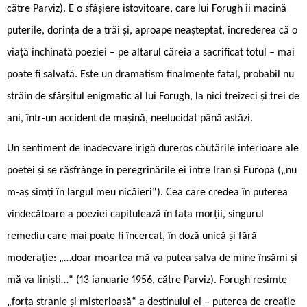
către Parviz). E o sfâșiere istovitoare, care lui Forugh îi macină
puterile, dorința de a trăi și, aproape neașteptat, încrederea că o
viață închinată poeziei – pe altarul căreia a sacrificat totul – mai
poate fi salvată. Este un dramatism finalmente fatal, probabil nu
străin de sfârșitul enigmatic al lui Forugh, la nici treizeci și trei de
ani, într-un accident de mașină, neelucidat până astăzi.
Un sentiment de inadecvare irigă dureros căutările interioare ale
poetei şi se răsfrânge în peregrinările ei între Iran şi Europa („nu
m-aş simţi în largul meu nicăieri“). Cea care credea în puterea
vindecătoare a poeziei capitulează în fața morții, singurul
remediu care mai poate fi încercat, în doză unică și fără
moderație: „…doar moartea mă va putea salva de mine însămi și
mă va liniști…“ (13 ianuarie 1956, către Parviz). Forugh resimte
„forța stranie și misterioasă“ a destinului ei – puterea de creație