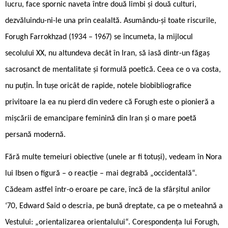
lucru, face spornic naveta între două limbi și două culturi,
dezvăluindu-ni-le una prin cealaltă. Asumându-și toate riscurile,
Forugh Farrokhzad (1934 – 1967) se încumeta, la mijlocul
secolului XX, nu altundeva decât în Iran, să iasă dintr-un făgaș
sacrosanct de mentalitate și formulă poetică. Ceea ce o va costa,
nu puțin. În tușe oricât de rapide, notele biobibliografice
privitoare la ea nu pierd din vedere că Forugh este o pionieră a
mișcării de emancipare feminină din Iran și o mare poetă
persană modernă.
Fără multe temeiuri obiective (unele ar fi totuşi), vedeam în Nora
lui Ibsen o figură – o reacție – mai degrabă „occidentală“.
Cădeam astfel într-o eroare pe care, încă de la sfârșitul anilor
‘70, Edward Said o descria, pe bună dreptate, ca pe o meteahnă a
Vestului: „orientalizarea orientalului“. Corespondența lui Forugh,