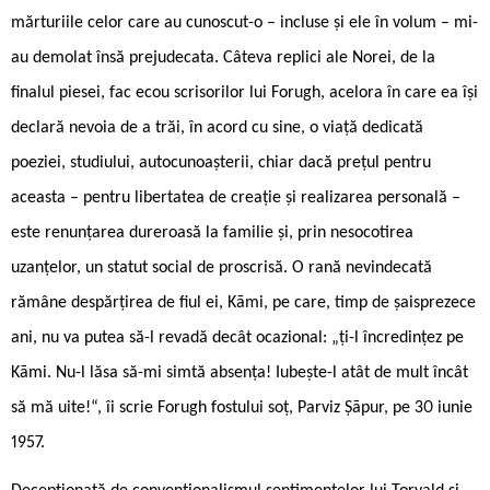
mărturiile celor care au cunoscut-o – incluse și ele în volum – mi-
au demolat însă prejudecata. Câteva replici ale Norei, de la
finalul piesei, fac ecou scrisorilor lui Forugh, acelora în care ea își
declară nevoia de a trăi, în acord cu sine, o viață dedicată
poeziei, studiului, autocunoașterii, chiar dacă prețul pentru
aceasta – pentru libertatea de creație și realizarea personală –
este renunțarea dureroasă la familie și, prin nesocotirea
uzanțelor, un statut social de proscrisă. O rană nevindecată
rămâne despărțirea de fiul ei, Kāmi, pe care, timp de șaisprezece
ani, nu va putea să-l revadă decât ocazional: „ți-l încredințez pe
Kāmi. Nu-l lăsa să-mi simtă absența! Iubește-l atât de mult încât
să mă uite!“, îi scrie Forugh fostului soț, Parviz Șāpur, pe 30 iunie
1957.