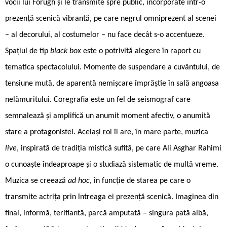
vocii lui Forugh și le transmite spre public, încorporate într-o
prezență scenică vibrantă, pe care negrul omniprezent al scenei
– al decorului, al costumelor – nu face decât s-o accentueze.
Spațiul de tip
black box
este o potrivită alegere în raport cu
tematica spectacolului. Momente de suspendare a cuvântului, de
tensiune mută, de aparentă nemişcare împrăştie în sală angoasa
nelămuritului. Coregrafia este un fel de seismograf care
semnalează şi amplifică un anumit moment afectiv, o anumită
stare a protagonistei. Acelaşi rol îl are, în mare parte, muzica
live
, inspirată de tradiția mistică sufită, pe care Ali Asghar Rahimi
o cunoaște îndeaproape și o studiază sistematic de multă vreme.
Muzica se creează
ad hoc
, în funcție de starea pe care o
transmite actrița prin întreaga ei prezență scenică. Imaginea din
final, informă, terifiantă, parcă amputată – singura pată albă,