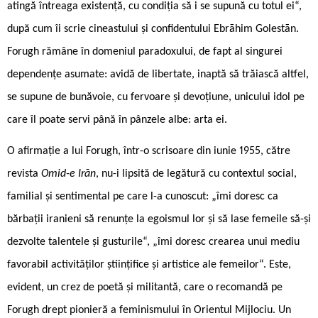
atingă întreaga existență, cu condiția să i se supună cu totul ei“,
după cum îi scrie cineastului și confidentului Ebrāhim Golestān.
Forugh rămâne în domeniul paradoxului, de fapt al singurei
dependențe asumate: avidă de libertate, inaptă să trăiască altfel,
se supune de bunăvoie, cu fervoare și devoțiune, unicului idol pe
care îl poate servi până în pânzele albe: arta ei.
O afirmaţie a lui Forugh, într-o scrisoare din iunie 1955, către
revista
Omid-e Irān
, nu-i lipsită de legătură cu contextul social,
familial și sentimental pe care l-a cunoscut: „îmi doresc ca
bărbații iranieni să renunțe la egoismul lor și să lase femeile să-și
dezvolte talentele și gusturile“, „îmi doresc crearea unui mediu
favorabil activităților științifice și artistice ale femeilor“. Este,
evident, un crez de poetă și militantă, care o recomandă pe
Forugh drept pionieră a feminismului în Orientul Mijlociu. Un