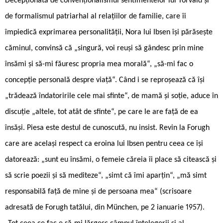
Decepţionată de convenţionalismul sentimentelor lui Torvald şi
de formalismul patriarhal al relaţiilor de familie, care îi
împiedică exprimarea personalităţii, Nora lui Ibsen îşi părăseşte
căminul, convinsă că „singură, voi reuşi să gândesc prin mine
însămi şi să-mi făuresc propria mea morală“, „să-mi fac o
concepție personală despre viață“. Când i se reproșează că își
„trădează îndatoririle cele mai sfinte“, de mamă și soție, aduce în
discuție „altele, tot atât de sfinte“, pe care le are față de ea
însăși. Piesa este destul de cunoscută, nu insist. Revin la Forugh
care are același respect ca eroina lui Ibsen pentru ceea ce își
datorează: „sunt eu însămi, o femeie căreia îi place să citească și
să scrie poezii și să mediteze“, „simt că îmi aparțin“, „mă simt
responsabilă față de mine și de persoana mea“ (scrisoare
adresată de Forugh tatălui, din München, pe 2 ianuarie 1957).