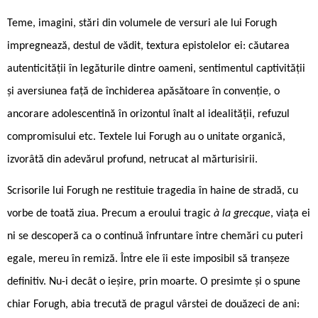
Teme, imagini, stări din volumele de versuri ale lui Forugh
impregnează, destul de vădit, textura epistolelor ei: căutarea
autenticităţii în legăturile dintre oameni, sentimentul captivităţii
şi aversiunea faţă de închiderea apăsătoare în convenţie, o
ancorare adolescentină în orizontul înalt al idealităţii, refuzul
compromisului etc. Textele lui Forugh au o unitate organică,
izvorâtă din adevărul profund, netrucat al mărturisirii.
Scrisorile lui Forugh ne restituie tragedia în haine de stradă, cu
vorbe de toată ziua. Precum a eroului tragic
à la grecque
, viața ei
ni se descoperă ca o continuă înfruntare între chemări cu puteri
egale, mereu în remiză. Între ele îi este imposibil să tranșeze
definitiv. Nu-i decât o ieșire, prin moarte. O presimte și o spune
chiar Forugh, abia trecută de pragul vârstei de douăzeci de ani: