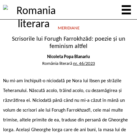
MERIDIANE
Scrisorile lui Forugh Farrokhzād: poezie și un
feminism altfel
Nicoleta Popa Blanariu
România literară
nr. 46/2023
Nu mi-am închipuit-o niciodată pe Nora lui Ibsen pe străzile
Teheranului. Născută acolo, trăind acolo, cu dezamăgirea şi
răzvrătirea ei. Niciodată până când nu mi-a căzut în mână un
volum de scrisori ale lui Forugh Farrokhzad1, cele mai multe
trimise, altele primite de ea, traduse din persană de Gheorghe
Iorga. Același Gheorghe Iorga care de ani buni, la masa lui de