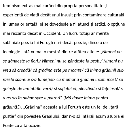
feminism extras mai curând din propria personalitate și
experiență de viață decât unul însușit prin contaminare culturală.
În lumea orientală, el se dovedește a fi, atunci şi astăzi, o opţiune
mai riscantă decât în Occident. Un lucru totuşi ar merita
subliniat: poezia lui Forugh nu-i decât poezie, dincolo de
ideologie. Iată numai o mostră dintre atâtea altele: „
Nimeni nu
se gândeşte la flori./ Nimeni nu se gândeşte la peşti./ Nimeni nu
vrea să creadă/ că grădina este pe moarte/ că inima grădinii sub
razele soarelui s-a tumefiat/ că memoria grădinii încet, încet/ se
goleşte de amintirile verzi/ şi sufletul ei, pierzându-şi înţelesul/ s-
a retras în adânc spre a putrezi
“ (
Mă doare inima pentru
grădină3
). „Grădina“ aceasta a lui Forugh este un fel de „țară
pustie“ din povestea Graalului, dar n-o să întârzii acum asupra ei.
Poate cu altă ocazie.