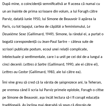
După mine, o coincidenţă semnificativă ar fi aceea că numai cu
un an înainte de prima scrisoare din volum, a lui Forugh către
Parviz, datată iunie 1950, lui Simone de Beauvoir îi apărea la
Paris, cu tot tapajul, cartea de căpătâi a feminismului,
Le
Deuxième Sexe
(Gallimard, 1949). Simone, la rândul ei, a purtat o
bogată corespondență cu Jean-Paul Sartre – câteva sute de
scrisori publicate postum, ecoul unei relații complicate,
intelectuale și sentimentale, care i-a unit pe cei doi de-a lungul a
cinci decenii:
Lettres à Sartre
(Gallimard, 1990, ale ei către el),
Lettres au Castor
(Gallimard, 1983, ale lui către ea).
Îmi vine greu să cred că la vârsta de şaisprezece ani, la Teheran,
pe vremea când îi scria lui Parviz primele epistole, Forugh o citise
pe Simone de Beauvoir, aşa încât lectura să-i fi corupt educaţia
tradiţională. Aş înclina mai degrabă să spun că dincolo de