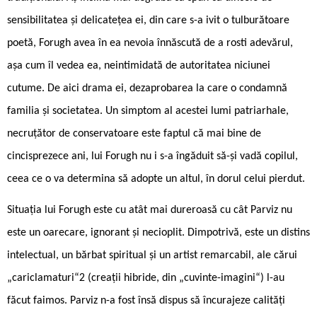
sensibilitatea şi delicateţea ei, din care s-a ivit o tulburătoare
poetă, Forugh avea în ea nevoia înnăscută de a rosti adevărul,
aşa cum îl vedea ea, neintimidată de autoritatea niciunei
cutume. De aici drama ei, dezaprobarea la care o condamnă
familia și societatea. Un simptom al acestei lumi patriarhale,
necruțător de conservatoare este faptul că mai bine de
cincisprezece ani, lui Forugh nu i s-a îngăduit să-și vadă copilul,
ceea ce o va determina să adopte un altul, în dorul celui pierdut.
Situaţia lui Forugh este cu atât mai dureroasă cu cât Parviz nu
este un oarecare, ignorant şi necioplit. Dimpotrivă, este un distins
intelectual, un bărbat spiritual şi un artist remarcabil, ale cărui
„cariclamaturi“2 (creații hibride, din „cuvinte-imagini“) l-au
făcut faimos. Parviz n-a fost însă dispus să încurajeze calități