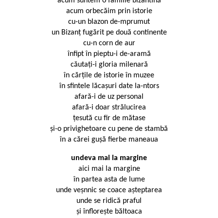
acum suntem o familie bizantină
acum orbecăim prin istorie
cu-un blazon de-mprumut
un Bizanț fugărit pe două continente
cu-n corn de aur
înfipt în pieptu-i de-aramă
căutați-i gloria milenară
în cărțile de istorie în muzee
în sfintele lăcașuri date la-ntors
afară-i de uz personal
afară-i doar strălucirea
țesută cu fir de mătase
și-o privighetoare cu pene de stambă
în a cărei gușă fierbe maneaua
undeva mai la margine
aici mai la margine
în partea asta de lume
unde veșnnic se coace așteptarea
unde se ridică praful
și înflorește băltoaca