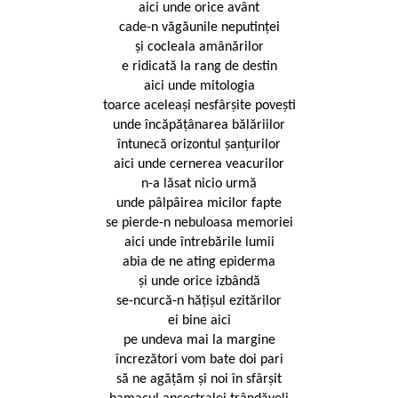
aici unde orice avânt
cade-n văgăunile neputinței
și cocleala amânărilor
e ridicată la rang de destin
aici unde mitologia
toarce aceleași nesfârșite povești
unde încăpățânarea bălăriilor
întunecă orizontul șanțurilor
aici unde cernerea veacurilor
n-a lăsat nicio urmă
unde pâlpâirea micilor fapte
se pierde-n nebuloasa memoriei
aici unde întrebările lumii
abia de ne ating epiderma
și unde orice izbândă
se-ncurcă-n hățișul ezitărilor
ei bine aici
pe undeva mai la margine
încrezători vom bate doi pari
să ne agățăm și noi în sfârșit