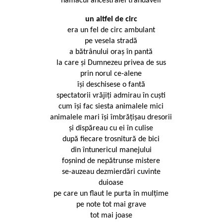
hamacul ancestralei trândăveli
un altfel de circ
era un fel de circ ambulant
pe vesela stradă
a bătrânului oraș în pantă
la care și Dumnezeu privea de sus
prin norul ce-alene
își deschisese o fantă
spectatorii vrăjiți admirau în cuști
cum își fac siesta animalele mici
animalele mari își îmbrățișau dresorii
și dispăreau cu ei în culise
după fiecare trosnitură de bici
din întunericul manejului
foșnind de nepătrunse mistere
se-auzeau dezmierdări cuvinte
duioase
pe care un flaut le purta în mulțime
pe note tot mai grave
tot mai joase