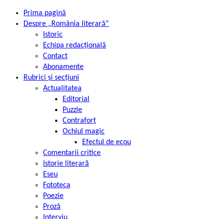
Prima pagină
Despre „România literară”
Istoric
Echipa redacțională
Contact
Abonamente
Rubrici și secțiuni
Actualitatea
Editorial
Puzzle
Contrafort
Ochiul magic
Efectul de ecou
Comentarii critice
Istorie literară
Eseu
Fototeca
Poezie
Proză
Interviu