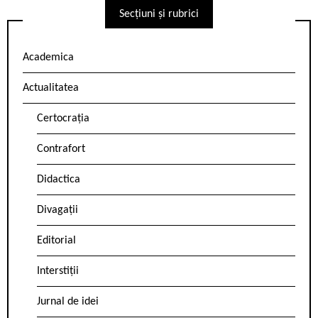
Secțiuni și rubrici
Academica
Actualitatea
Certocrația
Contrafort
Didactica
Divagații
Editorial
Interstiții
Jurnal de idei