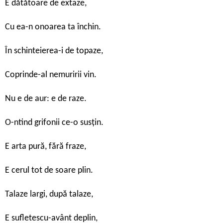
E dătătoare de extaze,
Cu ea-n onoarea ta închin.
În schinteierea-i de topaze,
Coprinde-al nemuririi vin.
Nu e de aur: e de raze.
O-ntind grifonii ce-o susțin.
E arta pură, fără fraze,
E cerul tot de soare plin.
Talaze largi, după talaze,
E sufletescu-avânt deplin,