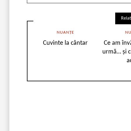
Relat
NUANȚE
NU
Cuvinte la cântar
Ce am învă
urmă… și c
a