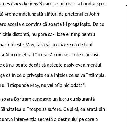
 James
Fiara din junglă
care se petrece la Londra spre
ptă vreme îndelungată alături de prietenul ei John
re acesta e convins că soarta i-l pregătește. De ce
iciție distantă, nu pare să-i lase ei timp pentru
mărturisește May, fără să precizeze că de fapt
alături de el, și-l întreabă cum se simte el însuși
e că nu poate decât să aștepte pasiv evenimentul
ță că în ce o privește ea a înțeles ce se va întâmpla.
u, îi răspunde May, nu vei afla niciodată“.
d-șoara Bartram cunoaște un lucru cu siguranță
 Sănătatea ei începe să sufere. Ca și el, ea arată din
 cumva intervenția secretă a destinului pe care a