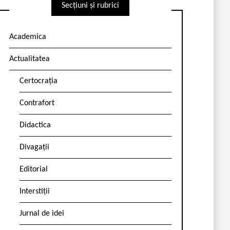
Secțiuni și rubrici
Academica
Actualitatea
Certocrația
Contrafort
Didactica
Divagații
Editorial
Interstiții
Jurnal de idei