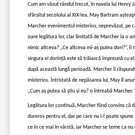
C
um am văzut rândul trecut, în nuvela lui Henry
sfârșitul secolului al XIX-lea, May Bartram aștea
Marcher evenimentul misterios, neprevăzut, pe ca
oare legătura lor, clar limitată de Marcher la o am
nimic altceva? „Ce altceva mi-aș putea dori?“, îi 
singura ei dorință este să trăiască împreună cu el, 
după această lungă perioadă. Marcher îi răspund
misterios. Întristată de nepăsarea lui, May îl anun
„Cum aș putea să știu și eu? o întreabă Marcher. T
Legătura lor continuă, Marcher fiind convins că 
dureros pentru el, dar pe care nu i-l poate spune.
ce în ce mai în vârstă, iar Marcher se teme ca nu