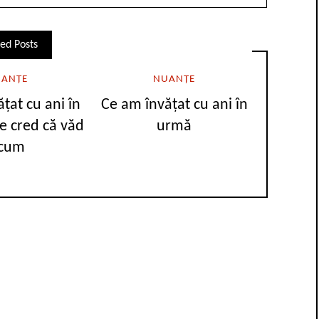
ed Posts
ANȚE
NUANȚE
țat cu ani în
Ce am învățat cu ani în
e cred că văd
urmă
cum