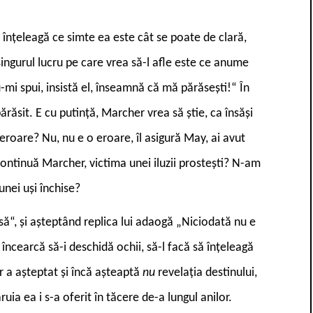
 înțeleagă ce simte ea este cât se poate de clară,
 singurul lucru pe care vrea să-l afle este ce anume
-mi spui, insistă el, înseamnă că mă părăsești!“ În
părăsit. E cu putință, Marcher vrea să știe, ca însăși
o eroare? Nu, nu e o eroare, îl asigură May, ai avut
continuă Marcher, victima unei iluzii prostești? N-am
unei uși închise?
isă“, și așteptând replica lui adaogă „Niciodată nu e
ncearcă să-i deschidă ochii, să-l facă să înțeleagă
r a așteptat și încă așteaptă
nu
revelația destinului,
ăruia ea i s-a oferit în tăcere de-a lungul anilor.