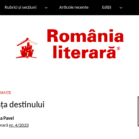
Rubrici și secțiuni
Articole recente
Ediții
UANȚE
ața destinului
a Pavel
erară
nr. 4/2023