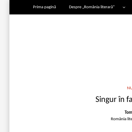
Prima pagină
Despre „România literară”
N
Singur în f
Tom
România lit