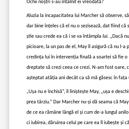
Ochii noștri s-au întâlnit ei vreodată?
Aluzia la incapacitatea lui Marcher să observe, să
dar bine înțeles că el nu o sezisează, dat fiind că
știe sau crede ea că i se va întâmpla
lui
. „Dacă nu
picioare, la un pas de el, May îl asigură că nu l-a 
credința lui în intervenția finală a soartei să fie 
dreptate să crezi ceea ce crezi. N-am fost oare, 
așteptat atâția ani decât ca să mă găsesc în fața 
Ușa nu e închisă“, îl liniștește May, „ușa e desch
„
prea târziu.“ Dar Marcher nu-și dă seama că May î
de ce ea rămâne lângă el și cum de-a lungul anilo
ci iubirea, dăruirea celui pe care ea îl iubește și c