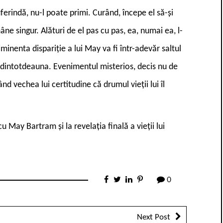
erindă, nu-l poate primi. Curând, începe el să-și
âne singur. Alături de el pas cu pas, ea, numai ea, l-
minenta dispariție a lui May va fi într-adevăr saltul
 lui dintotdeauna. Evenimentul misterios, decis nu de
nd vechea lui certitudine că drumul vieții lui îl
u May Bartram și la revelația finală a vieții lui
0
Next Post