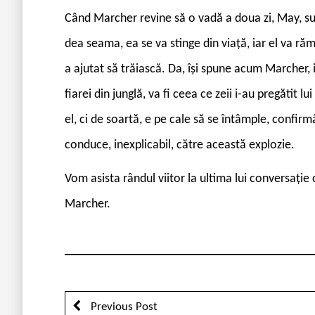
Când Marcher revine să o vadă a doua zi, May, suf
dea seama, ea se va stinge din viață, iar el va răm
a ajutat să trăiască. Da, își spune acum Marcher, i
fiarei din junglă, va fi ceea ce zeii i-au pregătit
el, ci de soartă, e pe cale să se întâmple, confirmâ
conduce, inexplicabil, către această explozie.
Vom asista rândul viitor la ultima lui conversație c
Marcher.
Previous Post