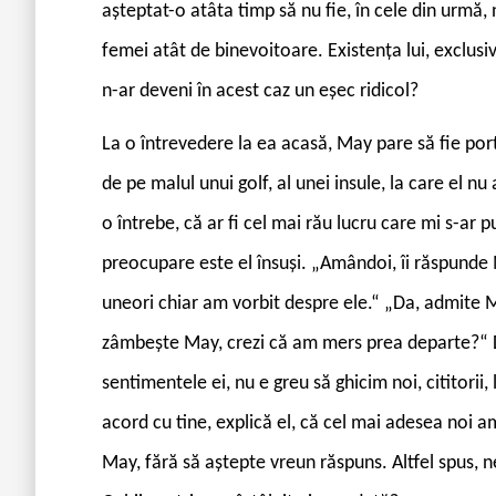
așteptat-o atâta timp să nu fie, în cele din urmă,
femei atât de binevoitoare. Existența lui, exclusiv
n-ar deveni în acest caz un eșec ridicol?
La o întrevedere la ea acasă, May pare să fie port
de pe malul unui golf, al unei insule, la care el nu
o întrebe, că ar fi cel mai rău lucru care mi s-ar
preocupare este el însuși. „Amândoi, îi răspunde 
uneori chiar am vorbit despre ele.“ „Da, admite
zâmbește May, crezi că am mers prea departe?“ Da
sentimentele ei, nu e greu să ghicim noi, cititori
acord cu tine, explică el, că cel mai adesea noi am
May, fără să aștepte vreun răspuns. Altfel spus, ne