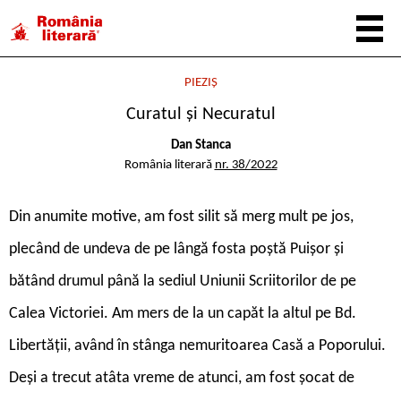
PIEZIȘ
Curatul şi Necuratul
Dan Stanca
România literară
nr. 38/2022
D
in anumite motive, am fost silit să merg mult pe jos,
plecând de undeva de pe lângă fosta poștă Puișor și
bătând drumul până la sediul Uniunii Scriitorilor de pe
Calea Victoriei. Am mers de la un capăt la altul pe Bd.
Libertății, având în stânga nemuritoarea Casă a Poporului.
Deși a trecut atâta vreme de atunci, am fost șocat de