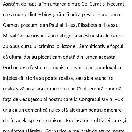
Asistăm de fapt la înfruntarea dintre Cel Curat și Necurat,
ca să nu zic dintre bine și rău, fiindcă prea ar suna banal.
Oameni precum Ioan Paul al II-lea, Elisabeta a II-a sau
Mihail Gorbaciov intră în categoria acestor stavile care s-
au opus cursului criminal al istoriei. Semnificativ e faptul
că ultimii doi au plecat cam odată din lumea aceasta.
Gorbaciov a fost un comunist convins, dar, paradoxal, a
înțeles că istoria se poate realiza, sau abia atunci se
realizează, în afara comunismului. Ce diferență enormă
față de Ceaușescu al nostru care la Congresul XIV al PCR
urla ca un dement că nu există alt drum pentru omenire
decât acela spre comunism… Era însă urletul fiarei care-și
presimțea sfârșitul. Gorbaciov a mai trăit de atunci peste