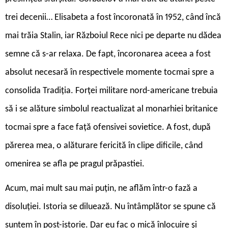
trei decenii… Elisabeta a fost încoronată în 1952, când încă
mai trăia Stalin, iar Războiul Rece nici pe departe nu dădea
semne că s-ar relaxa. De fapt, încoronarea aceea a fost
absolut necesară în respectivele momente tocmai spre a
consolida Tradiția. Forței militare nord-americane trebuia
să i se alăture simbolul reactualizat al monarhiei britanice
tocmai spre a face față ofensivei sovietice. A fost, după
părerea mea, o alăturare fericită în clipe dificile, când
omenirea se afla pe pragul prăpastiei.
Acum, mai mult sau mai puțin, ne aflăm într-o fază a
disoluției. Istoria se diluează. Nu întâmplător se spune că
suntem în post-istorie. Dar eu fac o mică înlocuire și