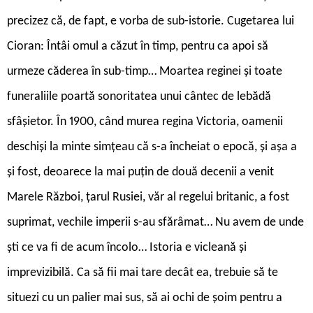
precizez că, de fapt, e vorba de sub-istorie. Cugetarea lui
Cioran: Întâi omul a căzut în timp, pentru ca apoi să
urmeze căderea în sub-timp… Moartea reginei și toate
funeraliile poartă sonoritatea unui cântec de lebădă
sfâșietor. În 1900, când murea regina Victoria, oamenii
deschiși la minte simțeau că s-a încheiat o epocă, și așa a
și fost, deoarece la mai puțin de două decenii a venit
Marele Război, țarul Rusiei, văr al regelui britanic, a fost
suprimat, vechile imperii s-au sfărâmat… Nu avem de unde
ști ce va fi de acum încolo… Istoria e vicleană și
imprevizibilă. Ca să fii mai tare decât ea, trebuie să te
situezi cu un palier mai sus, să ai ochi de șoim pentru a