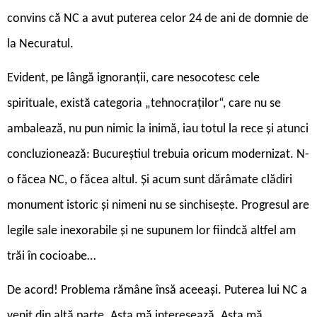
convins că NC a avut puterea celor 24 de ani de domnie de
la Necuratul.
Evident, pe lângă ignoranții, care nesocotesc cele
spirituale, există categoria „tehnocraților“, care nu se
ambalează, nu pun nimic la inimă, iau totul la rece și atunci
concluzionează: Bucureștiul trebuia oricum modernizat. N-
o făcea NC, o făcea altul. Și acum sunt dărâmate clădiri
monument istoric și nimeni nu se sinchisește. Progresul are
legile sale inexorabile și ne supunem lor fiindcă altfel am
trăi în cocioabe…
De acord! Problema rămâne însă aceeași. Puterea lui NC a
venit din altă parte. Asta mă interesează. Asta mă