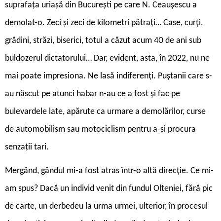
suprafața uriașă din București pe care N. Ceaușescu a
demolat-o. Zeci și zeci de kilometri pătrați… Case, curți,
grădini, străzi, biserici, totul a căzut acum 40 de ani sub
buldozerul dictatorului… Dar, evident, asta, în 2022, nu ne
mai poate impresiona. Ne lasă indiferenți. Puștanii care s-
au născut pe atunci habar n-au ce a fost și fac pe
bulevardele late, apărute ca urmare a demolărilor, curse
de automobilism sau motociclism pentru a-și procura
senzații tari.
Mergând, gândul mi-a fost atras într-o altă direcție. Ce mi-
am spus? Dacă un individ venit din fundul Olteniei, fără pic
de carte, un derbedeu la urma urmei, ulterior, în procesul