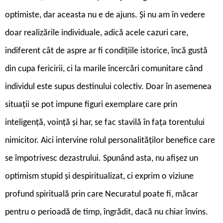
optimiste, dar aceasta nu e de ajuns. Și nu am în vedere
doar realizările individuale, adică acele cazuri care,
indiferent cât de aspre ar fi condițiile istorice, încă gustă
din cupa fericirii, ci la marile încercări comunitare când
individul este supus destinului colectiv. Doar în asemenea
situații se pot impune figuri exemplare care prin
inteligență, voință și har, se fac stavilă în fața torentului
nimicitor. Aici intervine rolul personalităților benefice care
se împotrivesc dezastrului. Spunând asta, nu afișez un
optimism stupid și despiritualizat, ci exprim o viziune
profund spirituală prin care Necuratul poate fi, măcar
pentru o perioadă de timp, îngrădit, dacă nu chiar învins.