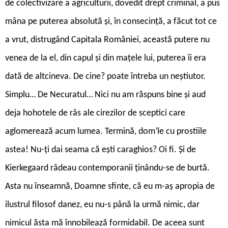
de colectivizare a agriculturii, dovedit drept criminal, a pus
mâna pe puterea absolută și, în consecință, a făcut tot ce
a vrut, distrugând Capitala României, această putere nu
venea de la el, din capul și din mațele lui, puterea îi era
dată de altcineva. De cine? poate întreba un neștiutor.
Simplu… De Necuratul… Nici nu am răspuns bine și aud
deja hohotele de râs ale cirezilor de sceptici care
aglomerează acum lumea. Termină, dom’le cu prostiile
astea! Nu-ți dai seama că ești caraghios? Oi fi. Și de
Kierkegaard râdeau contemporanii ținându-se de burtă.
Asta nu înseamnă, Doamne sfinte, că eu m-aș apropia de
ilustrul filosof danez, eu nu-s până la urmă nimic, dar
nimicul ăsta mă înnobilează formidabil. De aceea sunt