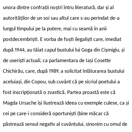
unora dintre confrații noștri întru literatură, dar și al
autorităților de un soi sau altul care s-au perindat de-a
lungul timpului pe la putere, mai cu seamă în anii
postdecembriști. E vorba de foști ilegaliști care, imediat
după 1944, au tăiat capul bustului lui Goga din Cișmigiu, și
de useriști actuali, ca parlamentara de Iași Cosette
Chichirău, care, după 1989, a solicitat înlăturarea bustului
aceluiași, din Copou, sub cuvânt că pe sicriul poetului a
fost inscripționată o zvastică. Partea proastă este că
Magda Ursache își ilustrează ideea cu exemple culese, ca și
cei pe care-i consideră oportuniști (bine măcar că
păstrează sensul negativ al cuvântului, sinonim cu omul de