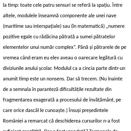
la timp: toate cele patru sensuri se referă la spațiu. Între
altele, modulele înseamnă componente ale unei nave
(maritime sau interspațiale) sau (în matematică) „numere
pozitive egale cu rădăcina pătrată a sumei pătratelor
elementelor unui număr complex“. Până și pătrarele de pe
vremea când eram eu elev aveau o oarecare legătură cu
diviziunile anului școlar. Modulul ca a cincia parte dintr-un
anumit timp este un nonsens. Dar să trecem. (Nu înainte
de a semnala în paranteză dificultățile rezultate din
fragmentarea exagerată a procesului de învățământ, pe
care orice dascăl le cunoaște.) Însuși președintele
României a remarcat că deschiderea cursurilor n-a fost