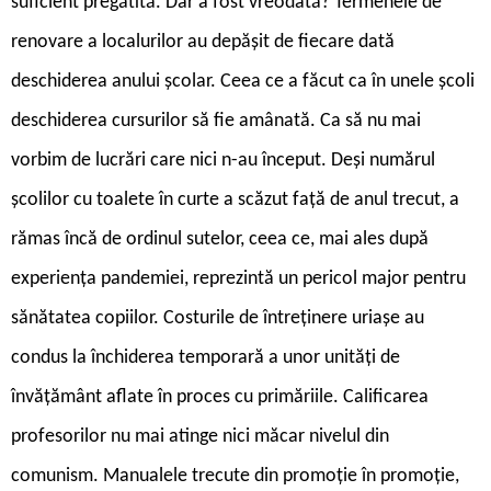
suficient pregătită. Dar a fost vreodată? Termenele de
renovare a localurilor au depășit de fiecare dată
deschiderea anului școlar. Ceea ce a făcut ca în unele școli
deschiderea cursurilor să fie amânată. Ca să nu mai
vorbim de lucrări care nici n-au început. Deși numărul
școlilor cu toalete în curte a scăzut față de anul trecut, a
rămas încă de ordinul sutelor, ceea ce, mai ales după
experiența pandemiei, reprezintă un pericol major pentru
sănătatea copiilor. Costurile de întreținere uriașe au
condus la închiderea temporară a unor unități de
învățământ aflate în proces cu primăriile. Calificarea
profesorilor nu mai atinge nici măcar nivelul din
comunism. Manualele trecute din promoție în promoție,