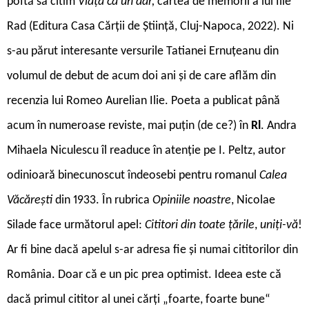
poftă să citim
Viața ca un dar,
cartea de memorii a lui Ilie
Rad (Editura Casa Cărții de Știință, Cluj-Napoca, 2022). Ni
s-au părut interesante versurile Tatianei Ernuțeanu din
volumul de debut de acum doi ani și de care aflăm din
recenzia lui Romeo Aurelian Ilie. Poeta a publicat până
acum în numeroase reviste, mai puțin (de ce?) în
Rl
. Andra
Mihaela Niculescu îl readuce în atenție pe I. Peltz, autor
odinioară binecunoscut îndeosebi pentru romanul
Calea
Văcărești
din 1933. În rubrica
Opiniile noastre
, Nicolae
Silade face următorul apel:
Cititori din toate țările
,
uniți-vă
!
Ar fi bine dacă apelul s-ar adresa fie și numai cititorilor din
România. Doar că e un pic prea optimist. Ideea este că
dacă primul cititor al unei cărți „foarte, foarte bune“