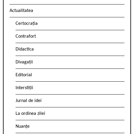
Actualitatea
Certocrația
Contrafort
Didactica
Divagații
Editorial
Interstiții
Jurnal de idei
La ordinea zilei
Nuanțe