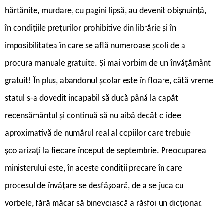
hărtănite, murdare, cu pagini lipsă, au devenit obișnuință,
în condițiile prețurilor prohibitive din librărie și în
imposibilitatea în care se află numeroase școli de a
procura manuale gratuite. Și mai vorbim de un învățământ
gratuit! În plus, abandonul școlar este în floare, câtă vreme
statul s-a dovedit incapabil să ducă până la capăt
recensământul și continuă să nu aibă decât o idee
aproximativă de numărul real al copiilor care trebuie
școlarizați la fiecare început de septembrie. Preocuparea
ministerului este, în aceste condiții precare în care
procesul de învățare se desfășoară, de a se juca cu
vorbele, fără măcar să binevoiască a răsfoi un dicționar.