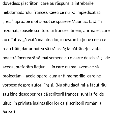
dovedesc și scriitorii care au răspuns la întrebările
hebdomadarului francez. Ceea ce nu i-a împiedicat să
„reia“ aproape
mot à mot
ce spusese Mauriac. Iată, în
rezumat, spusele scriitorului francez: tinerii, afirma el, care
au o întreagă viață înaintea lor, iubesc în ficțiune ceea ce
n-au trăit, dar ar putea să trăiască; la bătrânețe, viața
noastră încetează să mai semene cu o carte deschisă și, de
aceea, preferăm ficțiunii – în care nu mai avem ce să
proiectăm – acele opere, cum ar fi memoriile, care ne
vorbesc despre autorii înșiși. (Nu știu dacă mi-a făcut rău
sau bine descoperirea că scriitorii francezi sunt la fel de
uituci în privința înaintașilor lor ca și scriitorii români.)
(N.M.)