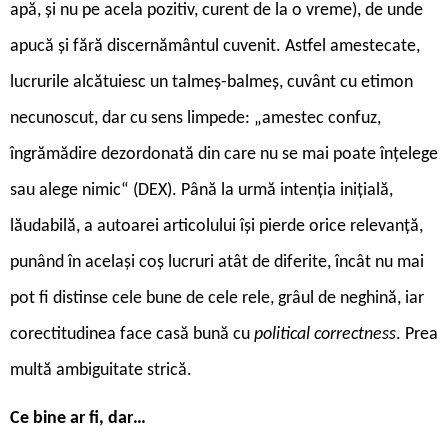
apă, și nu pe acela pozitiv, curent de la o vreme), de unde
apucă și fără discernământul cuvenit. Astfel amestecate,
lucrurile alcătuiesc un talmeș-balmeș, cuvânt cu etimon
necunoscut, dar cu sens limpede: „amestec confuz,
îngrămădire dezordonată din care nu se mai poate înțelege
sau alege nimic“ (DEX). Până la urmă intenția inițială,
lăudabilă, a autoarei articolului își pierde orice relevanță,
punând în același coș lucruri atât de diferite, încât nu mai
pot fi distinse cele bune de cele rele, grâul de neghină, iar
corectitudinea face casă bună cu
political correctness
. Prea
multă ambiguitate strică.
Ce bine ar fi, dar…