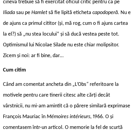
cineva trebuie să fi exercitat oficiul critic pentru ca pe
Iliada
sau pe
Hamlet
să fie lipită eticheta
capodoperă.
Nu e
de ajuns ca primul cititor (și, mă rog, cum o fi ajuns cartea
la el?) să „nu stea locului“ și să ducă vestea peste tot.
Optimismul lui Nicolae Silade nu este chiar molipsitor.
Zicem și noi: ar fi bine, dar…
Cum citim
Când am comentat ancheta din „L’Obs
“
referitoare la
motivele pentru care tinerii citesc alte cărți decât
vârstnicii, nu mi-am amintit că o părere similară exprimase
François Mauriac în
Mémoires intérieurs,
1966
.
O și
comentasem într-un articol. O memorie la fel de scurtă