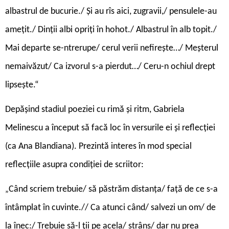
albastrul de bucurie./ Și au rîs aici, zugravii,/ pensulele-au
amețit./ Dinții albi opriți în hohot./ Albastrul în alb topit./
Mai departe se-ntrerupe/ cerul verii nefirește…/ Meșterul
nemaivăzut/ Ca izvorul s-a pierdut…/ Ceru-n ochiul drept
lipsește.“
Depășind stadiul poeziei cu rimă și ritm, Gabriela
Melinescu a început să facă loc în versurile ei și reflecției
(ca Ana Blandiana). Prezintă interes în mod special
reflecțiile asupra condiției de scriitor:
Când scriem trebuie/ să păstrăm distanța/ față de ce s-a
„
întâmplat în cuvinte.// Ca atunci când/ salvezi un om/ de
la înec:/ Trebuie să-l ții pe acela/ strâns/ dar nu prea