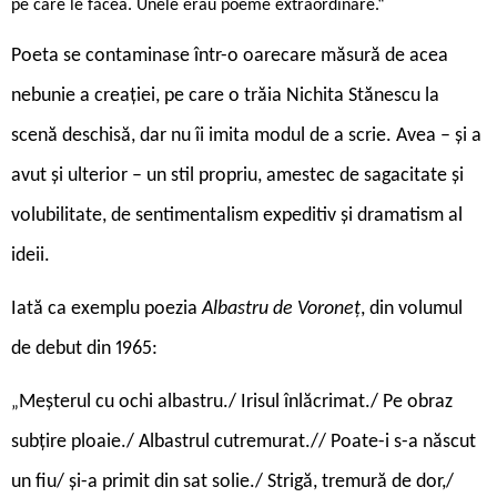
pe care le făcea. Unele erau poeme extraordinare.“
Poeta se contaminase într-o oarecare măsură de acea
nebunie a creației, pe care o trăia Nichita Stănescu la
scenă deschisă, dar nu îi imita modul de a scrie. Avea – și a
avut și ulterior – un stil propriu, amestec de sagacitate și
volubilitate, de sentimentalism expeditiv și dramatism al
ideii.
Iată ca exemplu poezia
Albastru de Voroneț
, din volumul
de debut din 1965:
Meșterul cu ochi albastru./ Irisul înlăcrimat./ Pe obraz
„
subțire ploaie./ Albastrul cutremurat.// Poate-i s-a născut
un fiu/ și-a primit din sat solie./ Strigă, tremură de dor,/