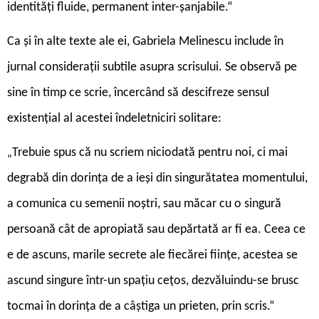
identități fluide, permanent inter-șanjabile.“
Ca și în alte texte ale ei, Gabriela Melinescu include în
jurnal considerații subtile asupra scrisului. Se observă pe
sine în timp ce scrie, încercând să descifreze sensul
existențial al acestei îndeletniciri solitare:
Trebuie spus că nu scriem niciodată pentru noi, ci mai
„
degrabă din dorința de a ieși din singurătatea momentului,
a comunica cu semenii noștri, sau măcar cu o singură
persoană cât de apropiată sau depărtată ar fi ea. Ceea ce
e de ascuns, marile secrete ale fiecărei ființe, acestea se
ascund singure într-un spațiu cețos, dezvăluindu-se brusc
tocmai în dorința de a câștiga un prieten, prin scris.“