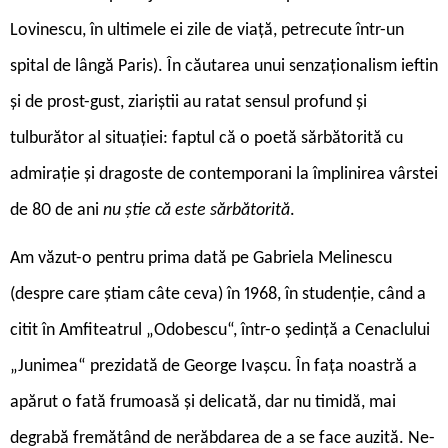
Lovinescu, în ultimele ei zile de viață, petrecute într-un
spital de lângă Paris). În căutarea unui senzaționalism ieftin
și de prost-gust, ziariștii au ratat sensul profund și
tulburător al situației: faptul că o poetă sărbătorită cu
admirație și dragoste de contemporani la împlinirea vârstei
de 80 de ani
nu știe că este sărbătorită
.
Am văzut-o pentru prima dată pe Gabriela Melinescu
(despre care știam câte ceva) în 1968, în studenție, când a
citit în Amfiteatrul „Odobescu“, într-o ședință a Cenaclului
„Junimea“ prezidată de George Ivașcu. În fața noastră a
apărut o fată frumoasă și delicată, dar nu timidă, mai
degrabă fremătând de nerăbdarea de a se face auzită. Ne-