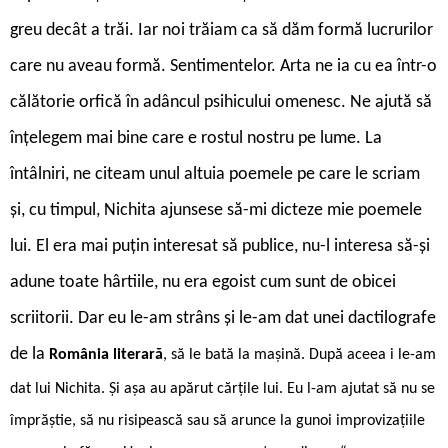
greu decât a trăi. Iar noi trăiam ca să dăm formă lucrurilor
care nu aveau formă. Sentimentelor. Arta ne ia cu ea într-o
călătorie orfică în adâncul psihicului omenesc. Ne ajută să
înțelegem mai bine care e rostul nostru pe lume. La
întâlniri, ne citeam unul altuia poemele pe care le scriam
și, cu timpul, Nichita ajunsese să-mi dicteze mie poemele
lui. El era mai puțin interesat să publice, nu-l interesa să-și
adune toate hârtiile, nu era egoist cum sunt de obicei
scriitorii. Dar eu le-am strâns și le-am dat unei dactilografe
de la
România literară
, să le bată la mașină. După aceea i le-am
dat lui Nichita. Și așa au apărut cărțile lui. Eu l-am ajutat să nu se
împrăștie, să nu risipească sau să arunce la gunoi improvizațiile