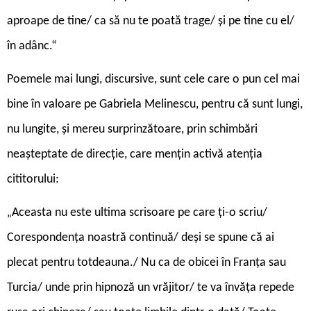
aproape de tine/ ca să nu te poată trage/ și pe tine cu el/
în adânc.“
Poemele mai lungi, discursive, sunt cele care o pun cel mai
bine în valoare pe Gabriela Melinescu, pentru că sunt lungi,
nu lungite, și mereu surprinzătoare, prin schimbări
neașteptate de direcție, care mențin activă atenția
cititorului:
Aceasta nu este ultima scrisoare pe care ți-o scriu/
„
Corespondența noastră continuă/ deși se spune că ai
plecat pentru totdeauna./ Nu ca de obicei în Franța sau
Turcia/ unde prin hipnoză un vrăjitor/ te va învăța repede