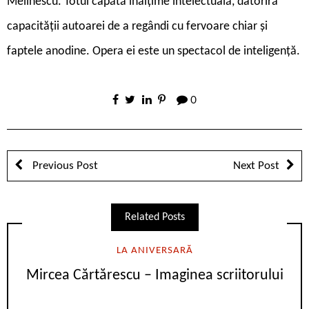
Melinescu. Totul capătă înălțime intelectuală, datoriră
capacității autoarei de a regândi cu fervoare chiar și
faptele anodine. Opera ei este un spectacol de inteligență.
0
Previous Post
Next Post
Related Posts
LA ANIVERSARĂ
Mircea Cărtărescu – Imaginea scriitorului