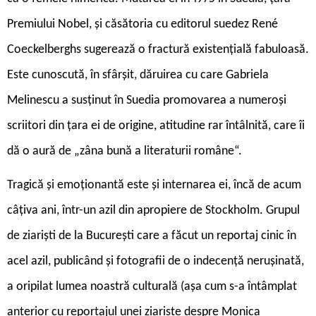
Premiului Nobel, și căsătoria cu editorul suedez René
Coeckelberghs sugerează o fractură existențială fabuloasă.
Este cunoscută, în sfârșit, dăruirea cu care Gabriela
Melinescu a susținut în Suedia promovarea a numeroși
scriitori din țara ei de origine, atitudine rar întâlnită, care îi
dă o aură de „zâna bună a literaturii române“.
Tragică și emoționantă este și internarea ei, încă de acum
câțiva ani, într-un azil din apropiere de Stockholm. Grupul
de ziariști de la București care a făcut un reportaj cinic în
acel azil, publicând și fotografii de o indecență nerușinată,
a oripilat lumea noastră culturală (așa cum s-a întâmplat
anterior cu reportajul unei ziariste despre Monica