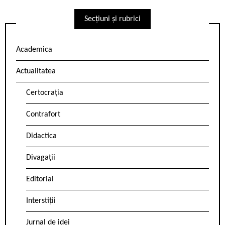
Secțiuni și rubrici
Academica
Actualitatea
Certocrația
Contrafort
Didactica
Divagații
Editorial
Interstiții
Jurnal de idei