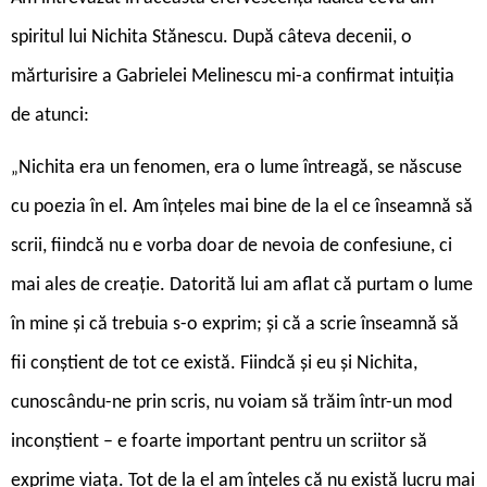
spiritul lui Nichita Stănescu. După câteva decenii, o
mărturisire a Gabrielei Melinescu mi-a confirmat intuiția
de atunci:
Nichita era un fenomen, era o lume întreagă, se născuse
„
cu poezia în el. Am înțeles mai bine de la el ce înseamnă să
scrii, fiindcă nu e vorba doar de nevoia de confesiune, ci
mai ales de creație. Datorită lui am aflat că purtam o lume
în mine și că trebuia s-o exprim; și că a scrie înseamnă să
fii conștient de tot ce există. Fiindcă și eu și Nichita,
cunoscându-ne prin scris, nu voiam să trăim într-un mod
inconștient – e foarte important pentru un scriitor să
exprime viața. Tot de la el am înțeles că nu există lucru mai