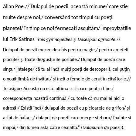
Allan Poe.// Dulapul de poezii, această minune/ care știe
multe despre noi,/ conversând tot timpul cu poeții
planetei/ în timp ce noi fermecați ascultăm/ improvizațiile
lui Erik Satines
Trois gymnopédies
și
Desespoir agréable
.//
Dulapul de poezii mereu deschis pentru magie,/ pentru amețeli
plăcute/ și toate dezgusturile posibile./ Dulapul de poezii care
singur înțelege/ că tu ai încă mulți poeți de descoperit, cel puțin
o nouă limbă de învățat/ și încă o femeie de cerut în căsătorie.//
Te asigur: Aceasta nu este ultima scrisoare pentru tine,/
corespondența noastră continuă,/ cu toate că nu mai ai nici o
adresă./ Există încă/ dulapul de poezii cu picioarele de grifon/ și
aripi de balaur,/ dulapul de poezii care merge și zbura/ înainte și
înapoi,/ din lumea asta către cealaltă.“ (
Dulapurile de poezii
).