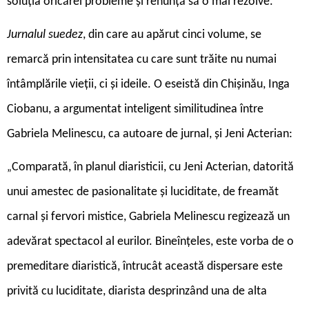
soluția oricărei probleme și renunță să o mai rezolve.
Jurnalul suedez
, din care au apărut cinci volume, se
remarcă prin intensitatea cu care sunt trăite nu numai
întâmplările vieții, ci și ideile. O eseistă din Chișinău, Inga
Ciobanu, a argumentat inteligent similitudinea între
Gabriela Melinescu, ca autoare de jurnal, și Jeni Acterian:
Comparată, în planul diaristicii, cu Jeni Acterian, datorită
„
unui amestec de pasionalitate și luciditate, de freamăt
carnal și fervori mistice, Gabriela Melinescu regizează un
adevărat spectacol al eurilor. Bineînțeles, este vorba de o
premeditare diaristică, întrucât această dispersare este
privită cu luciditate, diarista desprinzând una de alta