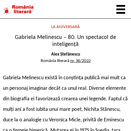
LA ANIVERSARĂ
Gabriela Melinescu – 80. Un spectacol de
inteligență
Alex Ștefănescu
România literară
nr. 36/2022
Gabriela Melinescu există în conștința publică mai mult ca
un personaj imaginar decât ca unul real. Diverse elemente
din biografia ei favorizează crearea unei legende. Faptul că
mulți ani a fost iubita unui mare poet, Nichita Stănescu,
duce la o analogie cu Veronica Micle, privită de Eminescu
ca o femeie himerică. Mutarea ei în 1975 în Suedia, țara