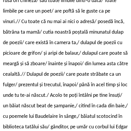
rusa ori chineza/ sau toate limbile dintr-o dată/ Toate
limbile pe care un poet/ are poftă să le guste ca pe
vinuri.// Cu toate că nu mai ai nici o adresă/ posedă încă,
bătrâna ta mamă/ cutia noastră poștală minunatul dulap
de poezii/ care există în camera ta,/ dulapul de poezii cu
picioare de grifon/ și aripi de balaur,/ dulapul care poate să
meargă și să zboare/ înainte și înapoi/ din lumea asta către
cealaltă.// Dulapul de poezii/ care poate străbate ca un
fulger/ prezentul și trecutul, înapoi/ până în acel timp și loc
unde tu te-ai născut./ Acolo te poți întâlni pe tine însuți/
un băiat născut beat de șampanie,/ citind în cada din baie,/
cu poemele lui Baudelaire în sânge,/ băiatul scotocind în
biblioteca tatălui său/ gânditor, pe umăr cu corbul lui Edgar