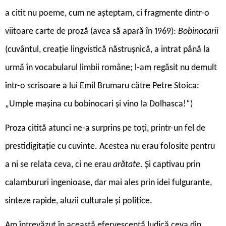
a citit nu poeme, cum ne așteptam, ci fragmente dintr-o
viitoare carte de proză (avea să apară în 1969):
Bobinocarii
(cuvântul, creație lingvistică năstrușnică, a intrat până la
urmă în vocabularul limbii române; l-am regăsit nu demult
într-o scrisoare a lui Emil Brumaru către Petre Stoica:
„Umple mașina cu bobinocari și vino la Dolhasca!“)
Proza citită atunci ne-a surprins pe toți, printr-un fel de
prestidigitație cu cuvinte. Acestea nu erau folosite pentru
a ni se relata ceva, ci ne erau
arătate
. Și captivau prin
calambururi ingenioase, dar mai ales prin idei fulgurante,
sinteze rapide, aluzii culturale și politice.
Am întrevăzut în această efervescență ludică ceva din