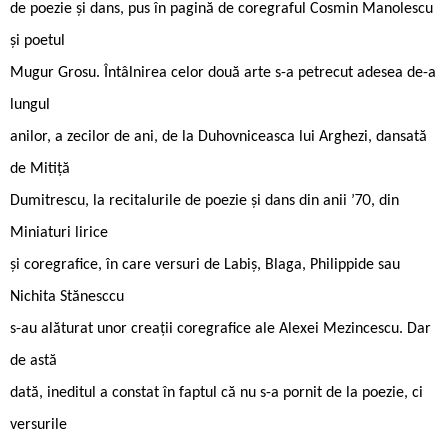
de poezie și dans, pus în pagină de coregraful Cosmin Manolescu
și poetul
Mugur Grosu. Întâlnirea celor două arte s-a petrecut adesea de-a
lungul
anilor, a zecilor de ani, de la Duhovniceasca lui Arghezi, dansată
de Mitiță
Dumitrescu, la recitalurile de poezie și dans din anii ’70, din
Miniaturi lirice
și coregrafice, în care versuri de Labiș, Blaga, Philippide sau
Nichita Stănesccu
s-au alăturat unor creații coregrafice ale Alexei Mezincescu. Dar
de astă
dată, ineditul a constat în faptul că nu s-a pornit de la poezie, ci
versurile