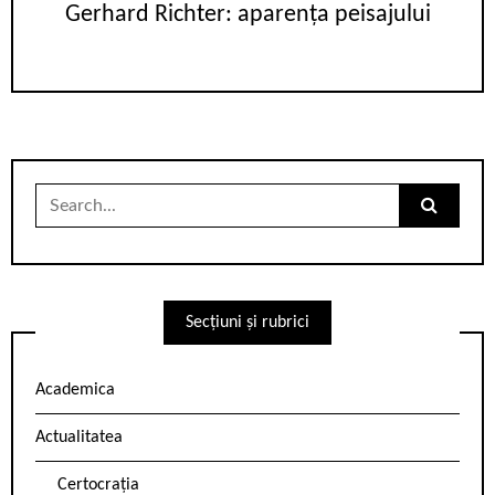
Gerhard Richter: aparența peisajului
Search
for:
Secțiuni și rubrici
Academica
Actualitatea
Certocrația