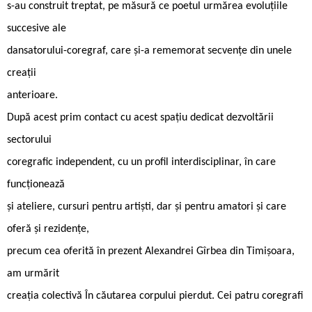
s-au construit treptat, pe măsură ce poetul urmărea evoluțiile
succesive ale
dansatorului-coregraf, care și-a rememorat secvențe din unele
creații
anterioare.
După acest prim contact cu acest spațiu dedicat dezvoltării
sectorului
coregrafic independent, cu un profil interdisciplinar, în care
funcționează
și ateliere, cursuri pentru artiști, dar și pentru amatori și care
oferă și rezidențe,
precum cea oferită în prezent Alexandrei Gîrbea din Timișoara,
am urmărit
creația colectivă În căutarea corpului pierdut. Cei patru coregrafi