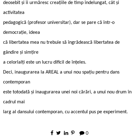
deosebit și îi urmăresc creațiile de timp îndelungat, cât și
activitatea
pedagogică (profesor universitar), dar se pare că într-o
democrație, ideea
că libertatea mea nu trebuie să îngrădească libertatea de
gândire și simțire
a celorlalți este un lucru dificil de înțeles.
Deci, inaugurarea la AREAL a unui nou spațiu pentru dans
contemporan
este totodată și inaugurarea unei noi cărări, a unui nou drum în
cadrul mai
larg al dansului contemporan, cu accentul pus pe experiment.
0