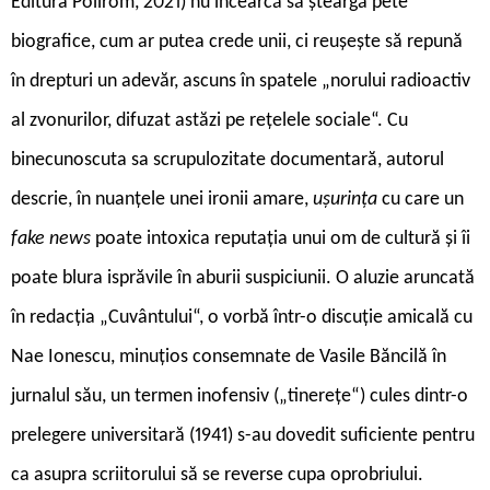
Editura Polirom, 2021) nu încearcă să șteargă pete
biografice, cum ar putea crede unii, ci reușește să repună
în drepturi un adevăr, ascuns în spatele „norului radioactiv
al zvonurilor, difuzat astăzi pe rețelele sociale“. Cu
binecunoscuta sa scrupulozitate documentară, autorul
descrie, în nuanțele unei ironii amare,
ușurința
cu care un
fake news
poate intoxica reputația unui om de cultură și îi
poate blura isprăvile în aburii suspiciunii. O aluzie aruncată
în redacția „Cuvântului“, o vorbă într-o discuție amicală cu
Nae Ionescu, minuțios consemnate de Vasile Băncilă în
jurnalul său, un termen inofensiv („tinerețe“) cules dintr-o
prelegere universitară (1941) s-au dovedit suficiente pentru
ca asupra scriitorului să se reverse cupa oprobriului.