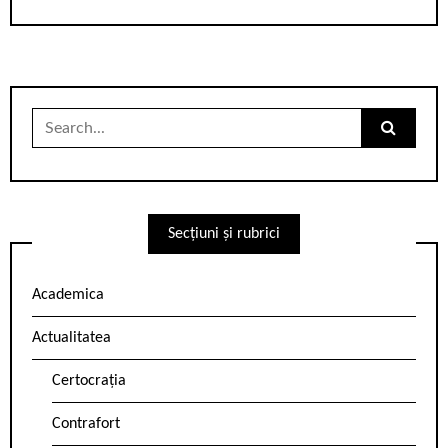
Search
for:
Secțiuni și rubrici
Academica
Actualitatea
Certocrația
Contrafort