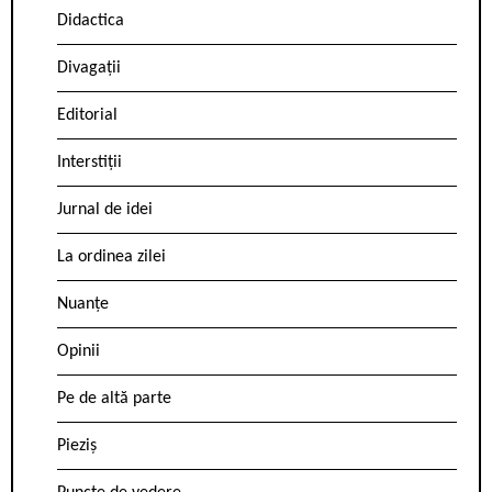
Didactica
Divagații
Editorial
Interstiții
Jurnal de idei
La ordinea zilei
Nuanțe
Opinii
Pe de altă parte
Pieziș