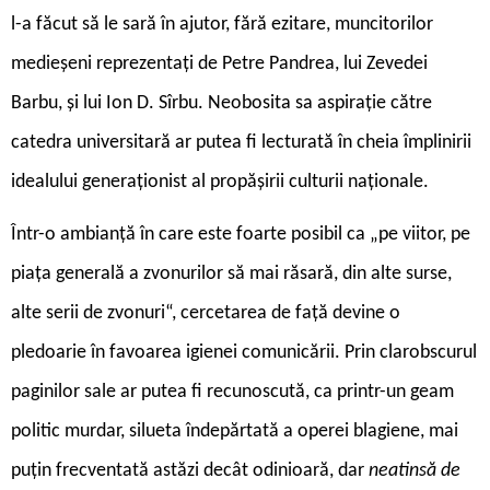
l-a făcut să le sară în ajutor, fără ezitare, muncitorilor
medieșeni reprezentați de Petre Pandrea, lui Zevedei
Barbu, și lui Ion D. Sîrbu. Neobosita sa aspirație către
catedra universitară ar putea fi lecturată în cheia împlinirii
idealului generaționist al propășirii culturii naționale.
Într-o ambianță în care este foarte posibil ca „pe viitor, pe
piața generală a zvonurilor să mai răsară, din alte surse,
alte serii de zvonuri“, cercetarea de față devine o
pledoarie în favoarea igienei comunicării. Prin clarobscurul
paginilor sale ar putea fi recunoscută, ca printr-un geam
politic murdar, silueta îndepărtată a operei blagiene, mai
puțin frecventată astăzi decât odinioară, dar
neatinsă de