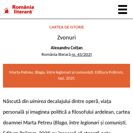
CARTEA DE ISTORIE
Zvonuri
Alexandru Colțan
România literară
nr. 45/2021
Marta Petreu, Blaga, între legionari și comuniști, Editura Polirom,
Iași, 2021.
N
ăscută din
uimirea
decalajului dintre operă, viața
personală și imaginea politică a filosofului ardelean, cartea
doamnei Marta Petreu (
Blaga, între legionari și comuniști
,