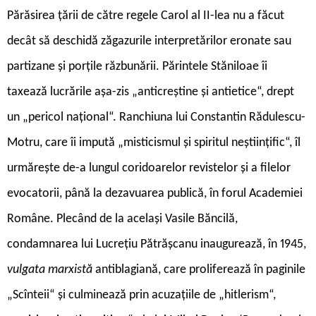
Părăsirea țării de către regele Carol al II-lea nu a făcut
decât să deschidă zăgazurile interpretărilor eronate sau
partizane și porțile răzbunării. Părintele Stăniloae îi
taxează lucrările așa-zis „anticreștine și antietice“, drept
un „pericol național“. Ranchiuna lui Constantin Rădulescu-
Motru, care îi impută „misticismul și spiritul neștiințific“, îl
urmărește de-a lungul coridoarelor revistelor și a filelor
evocatorii, până la dezavuarea publică, în forul Academiei
Române. Plecând de la același Vasile Băncilă,
condamnarea lui Lucrețiu Pătrășcanu inaugurează, în 1945,
vulgata marxistă
antiblagiană, care proliferează în paginile
„Scînteii“ și culminează prin acuzațiile de „hitlerism“,