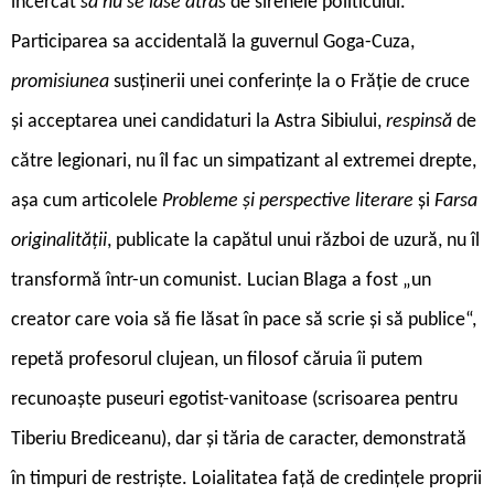
încercat
să nu se lase atras
de sirenele politicului.
Participarea sa accidentală la guvernul Goga-Cuza,
promisiunea
susținerii unei conferințe la o Frăție de cruce
și acceptarea unei candidaturi la Astra Sibiului,
respinsă
de
către legionari, nu îl fac un simpatizant al extremei drepte,
așa cum articolele
Probleme și perspective literare
și
Farsa
originalității
, publicate la capătul unui război de uzură, nu îl
transformă într-un comunist. Lucian Blaga a fost „un
creator care voia să fie lăsat în pace să scrie și să publice“,
repetă profesorul clujean, un filosof căruia îi putem
recunoaște puseuri egotist-vanitoase (scrisoarea pentru
Tiberiu Brediceanu), dar și tăria de caracter, demonstrată
în timpuri de restriște. Loialitatea față de credințele proprii