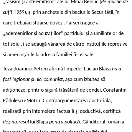
„rasisim și antisemitism“ ale lui Mihai Beniuc (
Pe muche de
cuțit
, 1959), și prin anchetele din beciurile Securității, în
care trebuiau stoarse dovezi. Farsei tragice a
„ademenirilor și acuzațiilor“ partidului și a umilințelor de
tot soiul, i se adaugă vânarea de către instituțiile represive
și amenințările la adresa familiei fiicei sale.
Teza doamnei Petreu afirmă limpede: Lucian Blaga
nu a
fost legionar și nici comunist
, așa cum izbutea să
adiționeze, printr-o sigură trăsătură de condei, Constantin
Rădulescu-Motru. Contraargumentarea auctorială,
realizată prin întemeiere factuală și deductivă, certifică
dezinteresul
lui Blaga
pentru politică
. Gânditorul român a