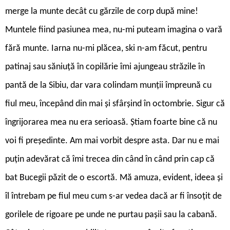
merge la munte decât cu gărzile de corp după mine!
Muntele fiind pasiunea mea, nu-mi puteam imagina o vară
fără munte. Iarna nu-mi plăcea, ski n-am făcut, pentru
patinaj sau săniuță în copilărie îmi ajungeau străzile în
pantă de la Sibiu, dar vara colindam munții împreună cu
fiul meu, începând din mai și sfârșind în octombrie. Sigur că
îngrijorarea mea nu era serioasă. Știam foarte bine că nu
voi fi președinte. Am mai vorbit despre asta. Dar nu e mai
puțin adevărat că îmi trecea din când în când prin cap că
bat Bucegii păzit de o escortă. Mă amuza, evident, ideea și
îl întrebam pe fiul meu cum s-ar vedea dacă ar fi însoțit de
gorilele de rigoare pe unde ne purtau pașii sau la cabană.