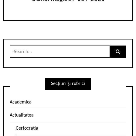
Search
for:
Secțiuni și rubrici
Academica
Actualitatea
Certocrația