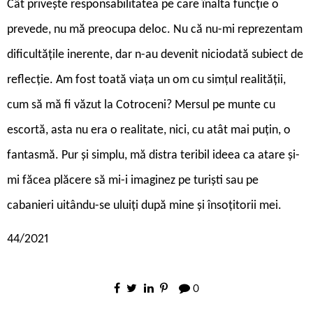
Cât privește responsabilitatea pe care înalta funcție o
prevede, nu mă preocupa deloc. Nu că nu-mi reprezentam
dificultățile inerente, dar n-au devenit niciodată subiect de
reflecție. Am fost toată viața un om cu simțul realității,
cum să mă fi văzut la Cotroceni? Mersul pe munte cu
escortă, asta nu era o realitate, nici, cu atât mai puțin, o
fantasmă. Pur și simplu, mă distra teribil ideea ca atare și-
mi făcea plăcere să mi-i imaginez pe turiști sau pe
cabanieri uitându-se uluiți după mine și însoțitorii mei.
44/2021
0