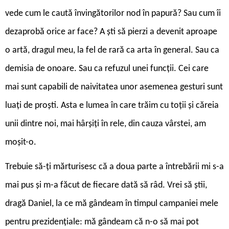
vede cum le caută învingătorilor nod în papură? Sau cum îi
dezaprobă orice ar face? A ști să pierzi a devenit aproape
o artă, dragul meu, la fel de rară ca arta în general. Sau ca
demisia de onoare. Sau ca refuzul unei funcții. Cei care
mai sunt capabili de naivitatea unor asemenea gesturi sunt
luați de proști. Asta e lumea în care trăim cu toții și căreia
unii dintre noi, mai hârșiți în rele, din cauza vârstei, am
moșit-o.
Trebuie să-ți mărturisesc că a doua parte a întrebării mi s-a
mai pus și m-a făcut de fiecare dată să râd. Vrei să știi,
dragă Daniel, la ce mă gândeam în timpul campaniei mele
pentru prezidențiale: mă gândeam că n-o să mai pot