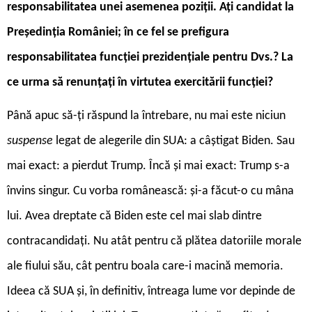
responsabilitatea unei asemenea poziții. Ați candidat la
Președinția României; în ce fel se prefigura
responsabilitatea funcției prezidențiale pentru Dvs.? La
ce urma să renunțați în virtutea exercitării funcției?
P
ână apuc să-ți răspund la întrebare, nu mai este niciun
suspense
legat de alegerile din SUA: a câștigat Biden. Sau
mai exact: a pierdut Trump. Încă și mai exact: Trump s-a
învins singur. Cu vorba românească: și-a făcut-o cu mâna
lui. Avea dreptate că Biden este cel mai slab dintre
contracandidați. Nu atât pentru că plătea datoriile morale
ale fiului său, cât pentru boala care-i macină memoria.
Ideea că SUA și, în definitiv, întreaga lume vor depinde de