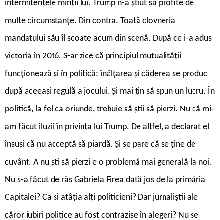
intermitențele minții lui. Trump n-a știut să profite de
multe circumstanțe. Din contra. Toată clovneria
mandatului său îl scoate acum din scenă. După ce i-a adus
victoria în 2016. S-ar zice că principiul mutualității
funcționează și în politică: înălțarea și căderea se produc
după aceeași regulă a jocului. Și mai țin să spun un lucru. În
politică, la fel ca oriunde, trebuie să știi să pierzi. Nu că mi-
am făcut iluzii în privința lui Trump. De altfel, a declarat el
însuși că nu acceptă să piardă. Și se pare că se ține de
cuvânt. A nu ști să pierzi e o problemă mai generală la noi.
Nu s-a făcut de râs Gabriela Firea dată jos de la primăria
Capitalei? Ca și atâția alți politicieni? Dar jurnaliștii ale
căror iubiri politice au fost contrazise în alegeri? Nu se