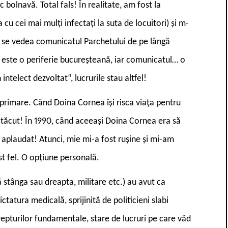
bolnavă. Total fals! În realitate, am fost la
cu cei mai mulți infectați la suta de locuitori) și m-
a se vedea comunicatul Parchetului de pe lângă
a este o periferie bucureșteană, iar comunicatul… o
intelect dezvoltat“, lucrurile stau altfel!
xprimare. Când Doina Cornea își risca viața pentru
u tăcut! În 1990, când aceeași Doina Cornea era să
au aplaudat! Atunci, mie mi-a fost rușine și mi-am
st fel. O opțiune personală.
 stânga sau dreapta, militare etc.) au avut ca
tatura medicală, sprijinită de politicieni slabi
epturilor fundamentale, stare de lucruri pe care văd