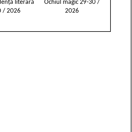
ență literară
Ochiul magic 29-30 /
 / 2026
2026