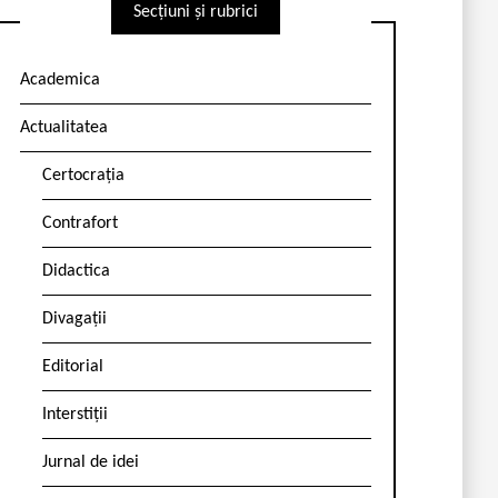
Secțiuni și rubrici
Academica
Actualitatea
Certocrația
Contrafort
Didactica
Divagații
Editorial
Interstiții
Jurnal de idei