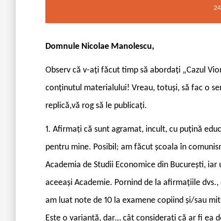
24
Domnule Nicolae Manolescu,
Observ că v-ați făcut timp să abordați „Cazul Vi
conținutul materialului! Vreau, totuși, să fac o se
replică,vă rog să le publicați.
1. Afirmați că sunt agramat, incult, cu puțină educ
pentru mine. Posibil; am făcut școala în comunism
Academia de Studii Economice din București, iar ul
aceeași Academie. Pornind de la afirmațiile dvs., ci
am luat note de 10 la examene copiind și/sau mitui
Este o variantă, dar… cât considerați că ar fi ea d