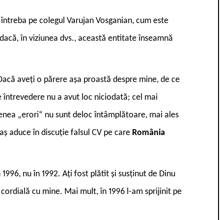
 întreba pe colegul Varujan Vosganian, cum este
dacă, în viziunea dvs., această entitate înseamnă
e. Dacă aveți o părere așa proastă despre mine, de ce
e întrevedere nu a avut loc niciodată; cel mai
enea „erori“ nu sunt deloc întâmplătoare, mai ales
aș aduce în discuție falsul CV pe care
România
996, nu în 1992. Ați fost plătit și susținut de Dinu
e cordială cu mine. Mai mult, în 1996 l-am sprijinit pe