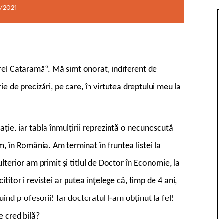
/2021
orel Cataramă“. Mă simt onorat, indiferent de
rie de precizări, pe care, în virtutea dreptului meu la
ație, iar tabla înmulțirii reprezintă o necunoscută
, în România. Am terminat în fruntea listei la
terior am primit și titlul de Doctor în Economie, la
titorii revistei ar putea înțelege că, timp de 4 ani,
nd profesorii! Iar doctoratul l-am obținut la fel!
e credibilă?