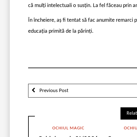
că mulți intelectuali o susțin. La fel făceau prin 
În încheiere, aș fi tentat să fac anumite remarci p
educația primită de la părinți.
Previous Post
Relat
OCHIUL MAGIC
OCHI