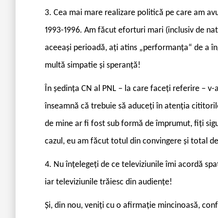
3. Cea mai mare realizare politică pe care am avu
1993-1996. Am făcut eforturi mari (inclusiv de natu
aceeași perioadă, ați atins „performanța“ de a îng
multă simpatie și speranță!
În ședința CN al PNL – la care faceți referire – v
înseamnă că trebuie să aduceți în atenția cititor
de mine ar fi fost sub formă de împrumut, fiți si
cazul, eu am făcut totul din convingere și total d
4. Nu înțelegeți de ce televiziunile îmi acordă sp
iar televiziunile trăiesc din audiențe!
Și, din nou, veniți cu o afirmație mincinoasă, con