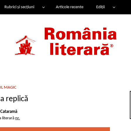
Rubrici și secțiuni
Articole recente
Ediții
UL MAGIC
a replică
 Cataramă
 literară
nr.