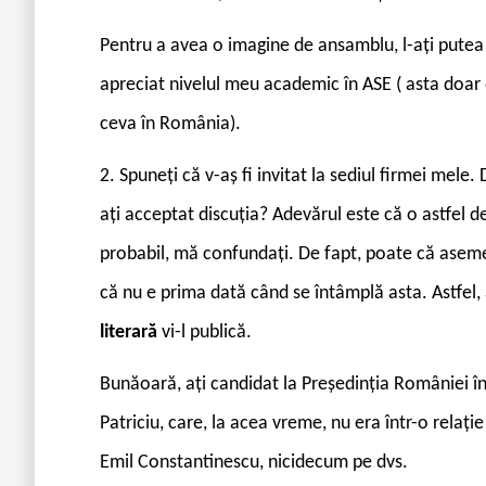
Pentru a avea o imagine de ansamblu, l-ați putea
apreciat nivelul meu academic în ASE ( asta doar 
ceva în România).
2. Spuneți că v-aș fi invitat la sediul firmei mel
ați acceptat discuția? Adevărul este că o astfel d
probabil, mă confundați. De fapt, poate că asem
că nu e prima dată când se întâmplă asta. Astfel, 
literară
vi-l publică.
Bunăoară, ați candidat la Președinția României în 1
Patriciu, care, la acea vreme, nu era într-o relați
Emil Constantinescu, nicidecum pe dvs.