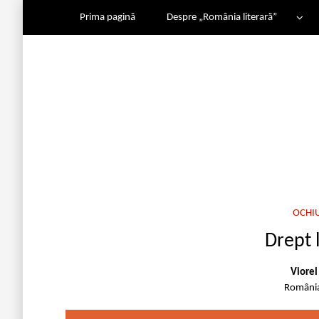
Prima pagină
Despre „România literară”
OCHI
Drept l
Viorel
România