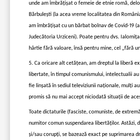
unde am îmbrățișat o femeie de etnie romă, deloc 
Bărbulești (la acea vreme localitatea din România 
am îmbrățișat cu un bărbat bolnav de Covid-19 (
Judecătoria Urziceni). Poate pentru dvs. Ialomiț
hârtie fără valoare, însă pentru mine, cel „fără un 
5. Ca oricare alt cetățean, am dreptul la liberă e
libertate, în timpul comunismului, intelectualii a
fie linșată în sediul televiziunii naționale, mulți 
promis să nu mai accept niciodată situații de ace
Toate dictaturile (fasciste, comuniste, de extremă
numitor comun suspendarea libertăților. Astăzi, dic
și/sau corupți, se bazează exact pe suprimarea dr