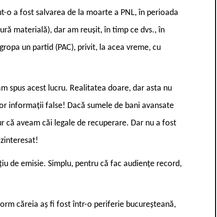
t-o a fost salvarea de la moarte a PNL, în perioada
ră materială), dar am reușit, în timp ce dvs., în
ropa un partid (PAC), privit, la acea vreme, cu
-am spus acest lucru. Realitatea doare, dar asta nu
ilor informații false! Dacă sumele de bani avansate
gur că aveam căi legale de recuperare. Dar nu a fost
ezinteresat!
ațiu de emisie. Simplu, pentru că fac audiențe record,
form căreia aș fi fost într-o periferie bucureșteană,