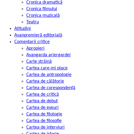
Cronica dramatică
Cronica filmului
Cronica muzicală
Teatru
Atitudini
Avanpremieră editorială
Comentarii critice
Apropieri
Avangarda ariergardei
Carte străină
Cartea care-mi place
Cartea de antropologie
Cartea de călătorie
Cartea de corespondență
Cartea de critică
Cartea de debut
Cartea de eseuri
Cartea de filologie
Cartea de filosofie
Cartea de interviuri
Cartea de istorie