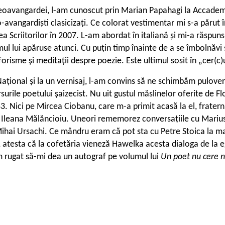
neoavangardei, l-am cunoscut prin Marian Papahagi la Accademi
-avangardiști clasicizați. Ce colorat vestimentar mi s-a părut 
nea Scriitorilor în 2007. L-am abordat în italiană și mi-a răspu
umul lui apăruse atunci. Cu puțin timp înainte de a se îmbolnăvi 
risme și meditații despre poezie. Este ultimul sosit în „cer(c)u
Național și la un vernisaj, l-am convins să ne schimbăm pulover
versurile poetului șaizecist. Nu uit gustul măslinelor oferite de
 Nici pe Mircea Ciobanu, care m-a primit acasă la el, fratern, 
 de Ileana Mălăncioiu. Uneori rememorez conversațiile cu Marius
ui Mihai Ursachi. Ce mândru eram că pot sta cu Petre Stoica 
, atesta că la cofetăria vieneză Hawelka acesta dialoga de la eg
m rugat să-mi dea un autograf pe volumul lui
Un poet nu cere n