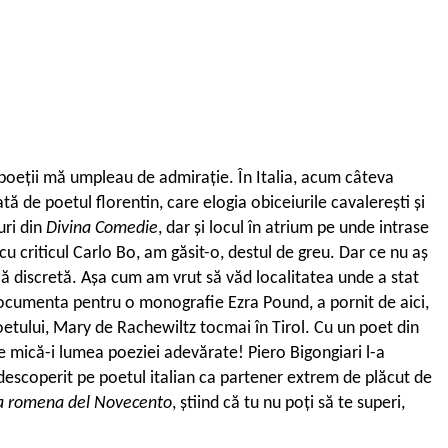
 poeții mă umpleau de admirație. În Italia, acum câteva
ă de poetul florentin, care elogia obiceiurile cavalerești și
uri din
Divina Comedie
, dar și locul în atrium pe unde intrase
u criticul Carlo Bo, am găsit-o, destul de greu. Dar ce nu aș
lă discretă. Așa cum am vrut să văd localitatea unde a stat
 documenta pentru o monografie Ezra Pound, a pornit de aici,
poetului, Mary de Rachewiltz tocmai în Tirol. Cu un poet din
e mică-i lumea poeziei adevărate! Piero Bigongiari l-a
 descoperit pe poetul italian ca partener extrem de plăcut de
a romena del Novecento
, știind că tu nu poți să te superi,