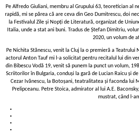
Pe Alfredo Giuliani, membru al Grupului 63, teoretician al 
rapidă, mi se părea că are ceva din Geo Dumitrescu, doi neo
la Festivalul Zile și Nopți de Literatură, organizat de Uniu
Italia, unde a stat ani buni. Tradus de Ștefan Dimitriu, vol
2020, un volum de afo
Pe Nichita Stănescu, venit la Cluj la o premieră a Teatrului 
actorul Anton Tauf mi l-a solicitat pentru recitalul lui din 
din Bibescu Vodă 19, venit să punem la punct un volum, 1983.
Scriitorilor în Bulgaria, conduși la gară de Lucian Raicu și
Cezar Ivănescu, la Botoșani, teatralitatea și faconda l
Prelipceanu. Petre Stoica, admirator al lui A.E. Baconsky
mustrat, când l-a