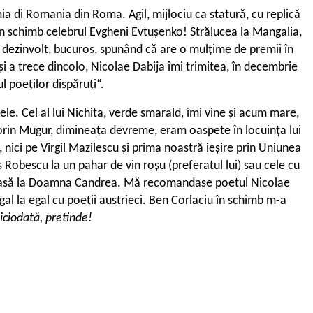
a di Romania din Roma. Agil, mijlociu ca statură, cu replică
în schimb celebrul Evgheni Evtușenko! Strălucea la Mangalia,
ns dezinvolt, bucuros, spunând că are o mulțime de premii în
și a trece dincolo, Nicolae Dabija îmi trimitea, în decembrie
l poeților dispăruți“.
ele. Cel al lui Nichita, verde smarald, îmi vine și acum mare,
 Florin Mugur, dimineața devreme, eram oaspete în locuința lui
nici pe Virgil Mazilescu și prima noastră ieșire prin Uniunea
 Robescu la un pahar de vin roșu (preferatul lui) sau cele cu
la masă la Doamna Candrea. Mă recomandase poetul Nicolae
al la egal cu poeții austrieci. Ben Corlaciu în schimb m-a
iciodată, pretinde!