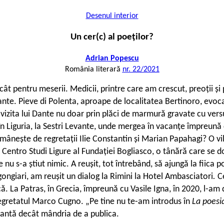
Desenul interior
Un cer(c) al poeților?
Adrian Popescu
România literară
nr. 22/2021
t pentru meserii. Medicii, printre care am crescut, preoții și
nte. Pieve di Polenta, aproape de localitatea Bertinoro, evocat
e vizita lui Dante nu doar prin plăci de marmură gravate cu vers
în Liguria, la Sestri Levante, unde mergea în vacanțe împreună c
omânește de regretații Ilie Constantin și Marian Papahagi? O vi
a Centro Studi Ligure al Fundației Bogliasco, o tânără care se
 nu s-a știut nimic. A reușit, tot întrebând, să ajungă la fiica 
gongiari, am reușit un dialog la Rimini la Hotel Ambasciatori
.
C
. La Patras, în Grecia, împreună cu Vasile Igna, în 2020, l-am
 regretatul Marco Cugno. „Pe tine nu te-am introdus în
La poesi
tantă decât mândria de a publica.