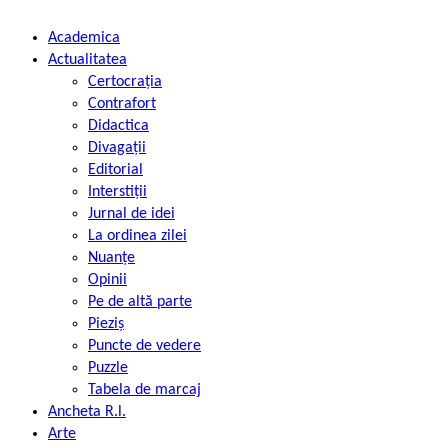
Academica
Actualitatea
Certocrația
Contrafort
Didactica
Divagații
Editorial
Interstiții
Jurnal de idei
La ordinea zilei
Nuanțe
Opinii
Pe de altă parte
Pieziș
Puncte de vedere
Puzzle
Tabela de marcaj
Ancheta R.l.
Arte