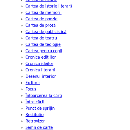
Cartea de istorie literară
Cartea de memorii
Cartea de poezie
Cartea de proză
Cartea de publicistică
Cartea de teatru
Cartea de teologie
Cartea pentru copii
Cronica edițiilor
Cronica ideilor
Cronica literară
Desenul interior
Ex libris
Focus
Întoarcerea la cărți
Între cărți
Punct de sprijin
Restitutio
Retrovizor
Semn de carte