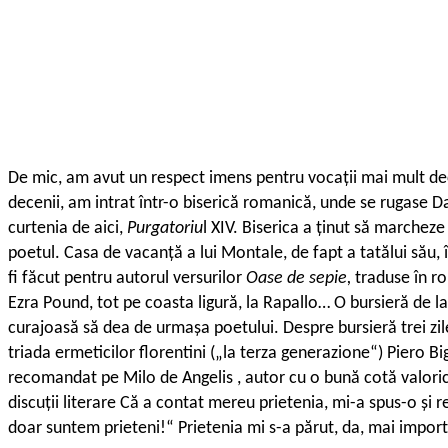
De mic, am avut un respect imens pentru vocații mai mult decâ
decenii, am intrat într-o biserică romanică, unde se rugase Da
curtenia de aici,
Purgatoriu
l XIV. Biserica a ținut să marchez
poetul. Casa de vacanță a lui Montale, de fapt a tatălui său, 
fi făcut pentru autorul versurilor
Oase de sepie,
traduse în r
Ezra Pound, tot pe coasta ligură, la Rapallo… O bursieră de l
curajoasă să dea de urmașa poetului. Despre bursieră trei zile
triada ermeticilor florentini („la terza generazione“) Piero Bi
recomandat pe Milo de Angelis , autor cu o bună cotă valorică
discuții literare Că a contat mereu prietenia, mi-a spus-o și
doar suntem prieteni!“ Prietenia mi s-a părut, da, mai impor