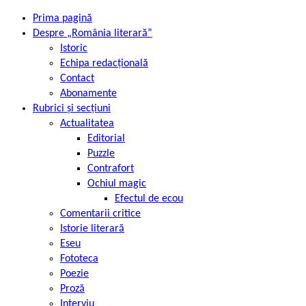
Prima pagină
Despre „România literară”
Istoric
Echipa redacțională
Contact
Abonamente
Rubrici și secțiuni
Actualitatea
Editorial
Puzzle
Contrafort
Ochiul magic
Efectul de ecou
Comentarii critice
Istorie literară
Eseu
Fototeca
Poezie
Proză
Interviu