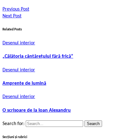
Previous Post
Next Post
Related Posts
Desenul interior
„Călătoria cântărețului fără frică“
Desenul interior
Amprente de lumină
Desenul interior
O scrisoare de la Ioan Alexandru
Search for:
Secțiuni și rubrici