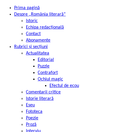
Prima pagină
Despre „România literară”
Istoric
Echipa redacțională
Contact
Abonamente
Rubrici și secțiuni
Actualitatea
Editorial
Puzzle
Contrafort
Ochiul magic
Efectul de ecou
Comentarii critice
Istorie literară
Eseu
Fototeca
Poezie
Proză
Interviu