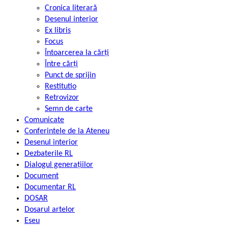
Cronica literară
Desenul interior
Ex libris
Focus
Întoarcerea la cărți
Între cărți
Punct de sprijin
Restitutio
Retrovizor
Semn de carte
Comunicate
Conferintele de la Ateneu
Desenul interior
Dezbaterile RL
Dialogul generațiilor
Document
Documentar RL
DOSAR
Dosarul artelor
Eseu