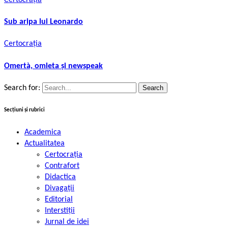
Sub aripa lui Leonardo
Certocrația
Omertà, omleta și newspeak
Search for:
Secțiuni și rubrici
Academica
Actualitatea
Certocrația
Contrafort
Didactica
Divagații
Editorial
Interstiții
Jurnal de idei