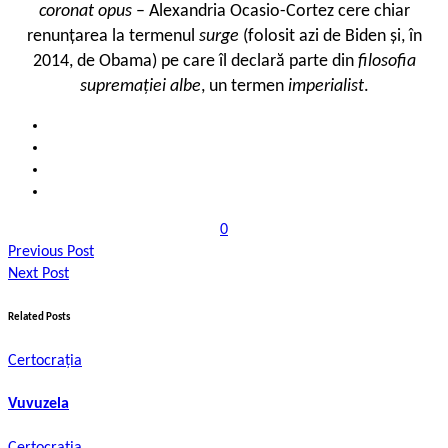
coronat opus
– Alexandria Ocasio-Cortez cere chiar
renunțarea la termenul
surge
(folosit azi de Biden și, în
2014, de Obama) pe care îl declară parte din
filosofia
supremației albe
, un termen
imperialist
.
0
Previous Post
Next Post
Related Posts
Certocrația
Vuvuzela
Certocrația