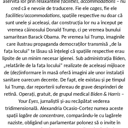
aservită lor prin relaxantele
facilities, accommodations –
nu
cred că e nevoie de traducere. Fie ele
cages,
fie ele
facilities/accommodations,
spațiile respective nu doar că
sunt unele și aceleași, dar construcția lor nu a început pe
vremea câinosului Donald Trump, ci pe vremea bunului
samaritean Barack Obama. Pe vremea lui Trump, imaginile
care ilustrau propaganda democraților transmisă „de la
fața locului“ te lăsau să înțelegi că spațiile respective erau
lipsite de un minim necesar igienei. Sub administrația Biden,
„relatările de la fața locului“ realizate de aceleași mijloace
de (dez)informare în masă oferă imagini ale unor instalații
sanitare oarecum decente. De fapt, ele existau și pe timpul
lui Trump, dar reporterii sufereau de grave desprinderi de
retină. Operați, gratuit, de grupul medical
Biden & Harris –
Your Eyes
, jurnaliștii și-au recăpătat vederea
tridimensională. Alexandria Ocasio-Cortez numea aceste
spații
lagăre de concentrare,
comparându-le cu lagărele
naziste, obligând un parlamentar polonez să o invite în