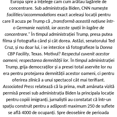
Europa spre a înțelege cam cum arătau lagărele de
concentrare. Sub administrația Biden, CNN numește
facilities/accommodations
exact aceleași locații pentru
care îl acuza pe Trump că „
transformă această națiune într-
o Germanie nazistă, iar aceste spații în lagăre de
concentrare.“
În timpul administrației Trump, presa putea
filma și fotografia când și cât dorea. Astăzi, senatorului Ted
Cruz, și nu doar lui, i se interzice să fotografieze la
Donna
CBP Facility
, Texas. Motivul?
Respectul cuvenit acestor
oameni; respectarea demnității lor
. În timpul administrației
Trump, grija democraților și a presei total aservite lor nu
era pentru protejarea demnității acestor oameni, ci pentru
oferirea zilnică a unui spectacol cât mai terifiant.
Associated Press
relatează că la prima, mult amânata vizită
permisă presei sub administrația Biden la principala locație
pentru copiii imigranți, jurnaliștii au constatat că într-un
spațiu construit pentru a adăposti maximum 250 de suflete
se află 4000 de ocupanți. Spre deosebire de perioada