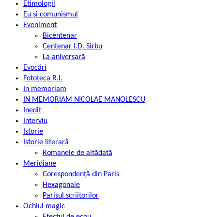
Etimologii
Eu și comunismul
Eveniment
Bicentenar
Centenar I.D. Sîrbu
La aniversară
Evocări
Fototeca R.l.
In memoriam
IN MEMORIAM NICOLAE MANOLESCU
Inedit
Interviu
Istorie
Istorie literară
Romanele de altădată
Meridiane
Corespondență din Paris
Hexagonale
Parisul scriitorilor
Ochiul magic
Efectul de ecou