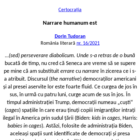
Certocrația
Narrare humanum est
Dorin Tudoran
România literară
nr. 16/2021
…
(sed) perseverare diabolicum
. Unde s-a retras de o bună
bucată de timp, nu cred că Seneca are vreme să se supere
pe mine că am substituit
errare
cu
narrare
în zicerea ce i s-
a atribuit. Discursul (
the narrative
) democraților americani
și al presei aservite lor este foarte fluid. Ce curgea de jos în
sus, în urmă cu patru luni, curge acum de sus în jos. În
timpul administrației Trump, democrații numeau „cuști“
(
cages
) spațiile în care erau ținuți copiii imigranților intrați
ilegal în America prin sudul țării (Biden:
kids in cages
, Harris:
babies in cages
). Astăzi, folosite de administrația Biden,
aceleași spații sunt identificate de democrați și presa