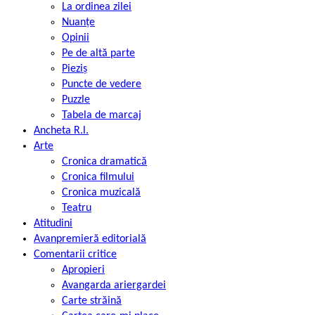
La ordinea zilei
Nuanțe
Opinii
Pe de altă parte
Pieziș
Puncte de vedere
Puzzle
Tabela de marcaj
Ancheta R.l.
Arte
Cronica dramatică
Cronica filmului
Cronica muzicală
Teatru
Atitudini
Avanpremieră editorială
Comentarii critice
Apropieri
Avangarda ariergardei
Carte străină