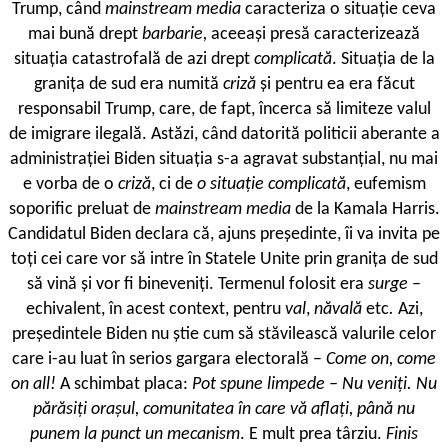
Trump, când
mainstream media
caracteriza o situație ceva
mai bună drept
barbarie,
aceeași presă caracterizează
situația catastrofală de azi drept
complicată
. Situația de la
granița de sud era numită
criză
și pentru ea era făcut
responsabil Trump, care, de fapt, încerca să limiteze valul
de imigrare ilegală. Astăzi, când datorită politicii aberante a
administrației Biden situația s-a agravat substanțial, nu mai
e vorba de o
criză
, ci de
o situație complicată
, eufemism
soporific preluat de
mainstream media
de la Kamala Harris.
Candidatul Biden declara că, ajuns președinte, îi va invita pe
toți cei care vor să intre în Statele Unite prin granița de sud
să vină și vor fi bineveniți. Termenul folosit era
surge
–
echivalent, în acest context, pentru
val
,
năvală
etc
.
Azi,
președintele Biden nu știe cum să stăvilească valurile celor
care i-au luat în serios gargara electorală –
Come on, come
on all!
A schimbat placa:
Pot spune limpede – Nu veniți. Nu
părăsiți orașul, comunitatea în care vă aflați, până nu
punem la punct un mecanism
. E mult prea târziu.
Finis