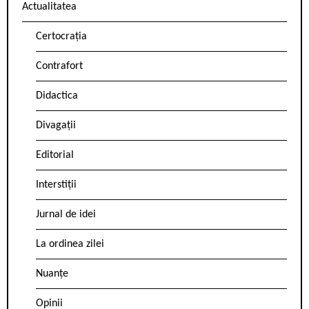
Actualitatea
Certocrația
Contrafort
Didactica
Divagații
Editorial
Interstiții
Jurnal de idei
La ordinea zilei
Nuanțe
Opinii