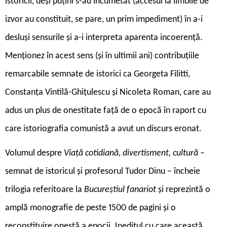
istoricii, deși puțini s-au încumetat (accesul la limbile de
izvor au constituit, se pare, un prim impediment) în a-i
desluși sensurile și a-i interpreta aparenta incoerență.
Menționez în acest sens (și în ultimii ani) contribuțiile
remarcabile semnate de istorici ca Georgeta Filitti,
Constanța Vintilă-Ghițulescu și Nicoleta Roman, care au
adus un plus de onestitate față de o epocă în raport cu
care istoriografia comunistă a avut un discurs eronat.
Volumul despre
Viață cotidiană, divertisment, cultură
–
semnat de istoricul și profesorul Tudor Dinu – încheie
trilogia referitoare la
Bucureștiul fanariot
și reprezintă o
amplă monografie de peste 1500 de pagini și o
reconstituire onestă a epocii. Ineditul cu care această