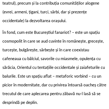
teatrul), precum și la contribuția comunităților alogene
(evrei, armeni, țigani, turci, sârbi, dar și prezențe
occidentale) la dezvoltarea orașului.
În fond, cum este Bucureștiul fanariot? – este un spațiu
cosmopolit în care se aud cuvinte în românește, grecește,
turcește, bulgărește, sârbește și în care coexistau
cafeneaua cu bâlciul, savorile cu miasmele, opulența cu
sărăcia, Orientul cu tentațiile occidentale și zaiafeturile cu
balurile. Este un spațiu aflat – metaforic vorbind – cu un
picior în modernitate, dar cu privirea întoarsă oacheș către
trecutul de care aplecarea pentru zăbavă nu-l lasă să se
desprindă pe deplin.