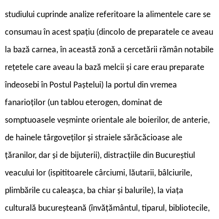
studiului cuprinde analize referitoare la alimentele care se
consumau în acest spațiu (dincolo de preparatele ce aveau
la bază carnea, în această zonă a cercetării rămân notabile
rețetele care aveau la bază melcii și care erau preparate
îndeosebi în Postul Paștelui) la portul din vremea
fanarioților (un tablou eterogen, dominat de
somptuoasele veșminte orientale ale boierilor, de anterie,
de hainele târgoveților și straiele sărăcăcioase ale
țăranilor, dar și de bijuterii), distracțiile din Bucureștiul
veacului lor (ispititoarele cârciumi, lăutarii, bâlciurile,
plimbările cu caleașca, ba chiar și balurile), la viața
culturală bucureșteană (învățământul, tiparul, bibliotecile,