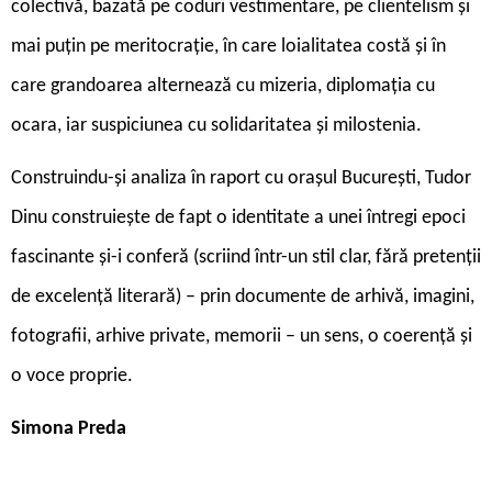
colectivă, bazată pe coduri vestimentare, pe clientelism și
mai puțin pe meritocrație, în care loialitatea costă și în
care grandoarea alternează cu mizeria, diplomația cu
ocara, iar suspiciunea cu solidaritatea și milostenia.
Construindu-și analiza în raport cu orașul București, Tudor
Dinu construiește de fapt o identitate a unei întregi epoci
fascinante și-i conferă (scriind într-un stil clar, fără pretenții
de excelență literară) – prin documente de arhivă, imagini,
fotografii, arhive private, memorii – un sens, o coerență și
o voce proprie.
Simona Preda