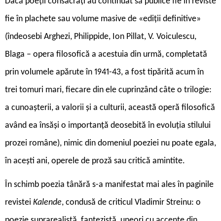
Dacă poeții consacrați au continuat să publice fie în reviste
fie în plachete sau volume masive de «ediții definitive»
(îndeosebi Arghezi, Philippide, Ion Pillat, V. Voiculescu,
Blaga – opera filosofică a acestuia din urmă, completată
prin volumele apărute în 1941-43, a fost tipărită acum în
trei tomuri mari, fiecare din ele cuprinzând câte o trilogie:
a cunoașterii, a valorii și a culturii, această operă filosofică
având ea însăși o importanță deosebită în evoluția stilului
prozei române), nimic din domeniul poeziei nu poate egala,
în acești ani, operele de proză sau critică amintite.
În schimb poezia tânără s-a manifestat mai ales în paginile
revistei
Kalende
, condusă de criticul Vladimir Streinu: o
poezie suprarealistă, fantezistă, uneori cu accente din