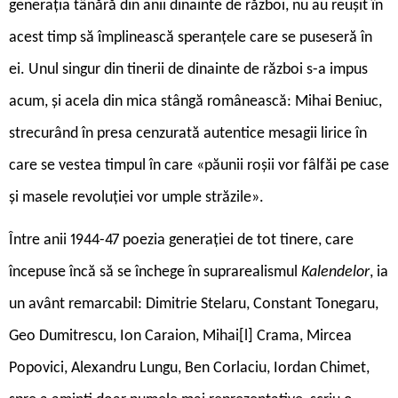
generația tânără din anii dinainte de război, nu au reușit în
acest timp să împlinească speranțele care se puseseră în
ei. Unul singur din tinerii de dinainte de război s-a impus
acum, și acela din mica stângă românească: Mihai Beniuc,
strecurând în presa cenzurată autentice mesagii lirice în
care se vestea timpul în care «păunii roșii vor fâlfăi pe case
și masele revoluției vor umple străzile».
Între anii 1944-47 poezia generației de tot tinere, care
începuse încă să se închege în suprarealismul
Kalendelor
, ia
un avânt remarcabil: Dimitrie Stelaru, Constant Tonegaru,
Geo Dumitrescu, Ion Caraion, Mihai[l] Crama, Mircea
Popovici, Alexandru Lungu, Ben Corlaciu, Iordan Chimet,