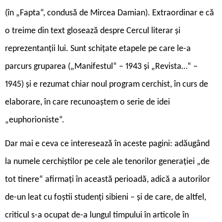
(în „Fapta“, condusă de Mircea Damian). Extraordinar e că
o treime din text glosează despre Cercul literar şi
reprezentanţii lui. Sunt schiţate etapele pe care le-a
parcurs gruparea („Manifestul“ – 1943 şi „Revista…“ –
1945) şi e rezumat chiar noul program cerchist, în curs de
elaborare, în care recunoaştem o serie de idei
„euphorioniste“.
Dar mai e ceva ce interesează în aceste pagini: adăugând
la numele cerchiştilor pe cele ale tenorilor generaţiei „de
tot tinere“ afirmaţi în această perioadă, adică a autorilor
de-un leat cu foştii studenţi sibieni – şi de care, de altfel,
criticul s-a ocupat de-a lungul timpului în articole în