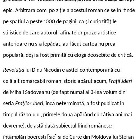
epic. Arbitrara com ­ po ziție a acestui roman ce se în ­ tinde
pe spațiul a peste 1000 de pagini, ca și curiozitățile
stilistice de care autorul rafinatelor proze artistice
anterioare nu s-a lepădat, au făcut cartea nu prea
populară, deși a fost primită cu elogii deosebite de critică.
Revoluția
lui Dinu Nicodin e astfel contemporană cu
celălalt remarcabil roman istoric apărut acum,
Frații Jderi
de Mihail Sadoveanu (de fapt numai al 3-lea volum din
seria
Fraților Jderi
, încă neterminată, a fost publicat în
timpul războiului, primele două apărând cu câțiva ani mai
devreme), de astă dată subiectul fiind românesc:
întâmplări boerești [sic] și de Curte din Moldova lui Ștefan