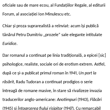
oficiale sau de mare ecou, al Fundațiilor Regale, al editurii
Forum, al asociației Ion Minulescu etc.
Chiar și proza suprarealistă a reînviat: acum își publică
tânărul Petru Dumitriu „prozele“ sale elegante intitulate
Euridice
.
Dar romanul a continuat pe linia tradițională, a epicei [sic]
psihologice, realiste, sociale ori de erotism extrem. Astfel,
după ce și-a publicat primul roman în 1941,
Un port la
răsărit
, Radu Tudoran a continuat prodigios o serie
întreagă de romane masive, în stare să rivalizeze invazia
traducerilor anglo-americane:
Anotimpuri
(1943),
Flăcări
(1945) și
Întoarcerea fiului risipitor
(1947). Cu remarcabil