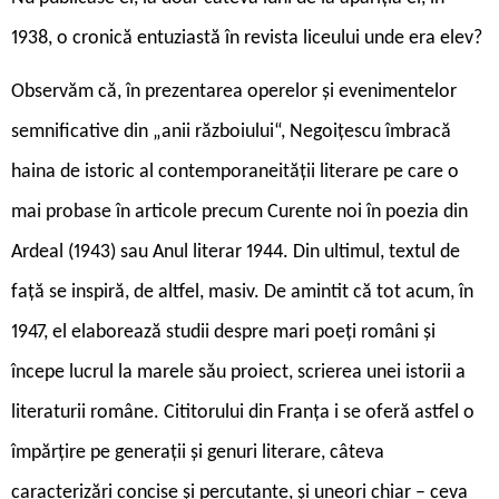
1938, o cronică entuziastă în revista liceului unde era elev?
Observăm că, în prezentarea operelor şi evenimentelor
semnificative din „anii războiului“, Negoiţescu îmbracă
haina de istoric al contemporaneităţii literare pe care o
mai probase în articole precum Curente noi în poezia din
Ardeal (1943) sau Anul literar 1944. Din ultimul, textul de
faţă se inspiră, de altfel, masiv. De amintit că tot acum, în
1947, el elaborează studii despre mari poeţi români şi
începe lucrul la marele său proiect, scrierea unei istorii a
literaturii române. Cititorului din Franţa i se oferă astfel o
împărţire pe generaţii şi genuri literare, câteva
caracterizări concise şi percutante, şi uneori chiar – ceva