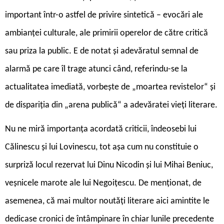
important într-o astfel de privire sintetică – evocări ale
ambianţei culturale, ale primirii operelor de către critică
sau priza la public. E de notat şi adevăratul semnal de
alarmă pe care îl trage atunci când, referindu-se la
actualitatea imediată, vorbeşte de „moartea revistelor“ şi
de dispariţia din „arena publică“ a adevăratei vieţi literare.
Nu ne miră importanţa acordată criticii, îndeosebi lui
Călinescu şi lui Lovinescu, tot aşa cum nu constituie o
surpriză locul rezervat lui Dinu Nicodin şi lui Mihai Beniuc,
veşnicele marote ale lui Negoiţescu. De menţionat, de
asemenea, că mai multor noutăţi literare aici amintite le
dedicase cronici de întâmpinare în chiar lunile precedente