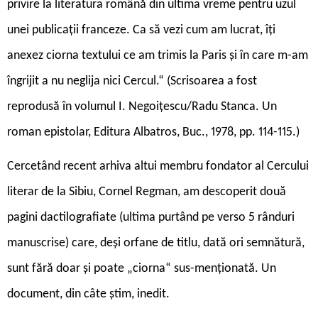
privire la literatura română din ultima vreme pentru uzul
unei publicaţii franceze. Ca să vezi cum am lucrat, îţi
anexez ciorna textului ce am trimis la Paris şi în care m-am
îngrijit a nu neglija nici Cercul.“ (Scrisoarea a fost
reprodusă în volumul I. Negoiţescu/Radu Stanca. Un
roman epistolar, Editura Albatros, Buc., 1978, pp. 114-115.)
Cercetând recent arhiva altui membru fondator al Cercului
literar de la Sibiu, Cornel Regman, am descoperit două
pagini dactilografiate (ultima purtând pe verso 5 rânduri
manuscrise) care, deşi orfane de titlu, dată ori semnătură,
sunt fără doar şi poate „ciorna“ sus-menţionată. Un
document, din câte ştim, inedit.