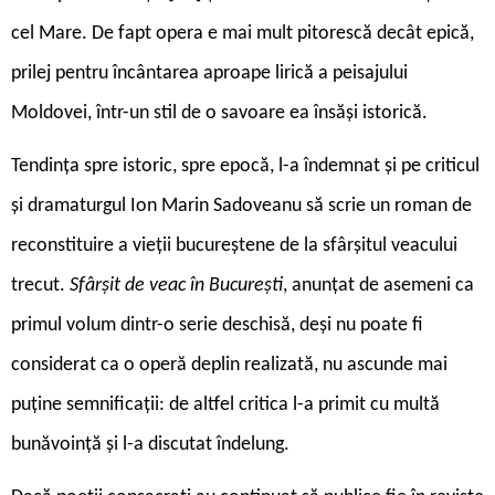
cel Mare. De fapt opera e mai mult pitorescă decât epică,
prilej pentru încântarea aproape lirică a peisajului
Moldovei, într-un stil de o savoare ea însăși istorică.
Tendința spre istoric, spre epocă, l-a îndemnat și pe criticul
și dramaturgul Ion Marin Sadoveanu să scrie un roman de
reconstituire a vieții bucureștene de la sfârșitul veacului
trecut.
Sfârșit de veac în București
, anunțat de asemeni ca
primul volum dintr-o serie deschisă, deși nu poate fi
considerat ca o operă deplin realizată, nu ascunde mai
puține semnificații: de altfel critica l-a primit cu multă
bunăvoință și l-a discutat îndelung.