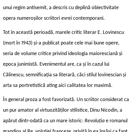
unui regim antisemit, a descris cu deplină obiectivitate
opera numeroșilor scriitori evrei contemporani.
Tot în această perioadă, marele critic literar E. Lovinescu
(mort în 1943) și-a publicat poate cele mai bune opere,
seria de volume critice privind ideologia maioresciană și
epoca junimistă. Evenimentul are, ca și în cazul lui
Călinescu, semnificația sa literară, căci stilul lovinescian și
arta sa portretistică ating aici calitatea lor maximă.
În general proza a fost favorizată. Un scriitor considerat ca
un pur amator al virtuozităților stilistice, Dinu Nicodin, a
apărut dintr-odată ca un mare istoric:
Revoluția
e romanul
grandios al Re ­ voluției franceze, privită în ea însăși ca fapt