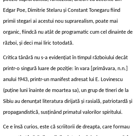
Edgar Poe, Dimitrie Stelaru și Constant Tonegaru fiind
primii stegari ai acestui nou suprarealism, poate mai
organic, fiindcă nu atât de programatic cum cel dinainte de
război, și deci mai liric totodată.
Critica tânără nu s-a evidențiat în timpul războiului decât
printr-o singură luare de poziție: în vara [primăvara, n.n.]
anului 1943, printr-un manifest adresat lui E. Lovinescu
(puține luni înainte de moartea sa), un grup de tineri de la
Sibiu au denunțat literatura dirijată și rasială, patriotardă și
propagandistică, susținând primatul valorilor spiritului.
Ce e însă curios, este că scriitorii de dreapta, care formau