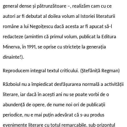
general dense şi pătrunzătoare –, realizăm cam cu ce
autori ar fi debutat al doilea volum al Istoriei literaturii
române a lui Negoiţescu dacă acesta ar fi apucat să-l
redacteze (amintim că primul volum, publicat la Editura
Minerva, în 1991, se oprise cu stricteţe la generaţia
dinainte!).
Reproducem integral textul criticului. (Ștefăniță Regman)
Războiul nu a împiedicat desfășurarea normală a activității
literare, iar dacă în acești ani nu se poate vorbi de o
abundență de opere, de nume noi ori de publicații
periodice, nu e mai puțin adevărat că s-au produs
evenimente literare cu totul remarcabile, sub orizontul