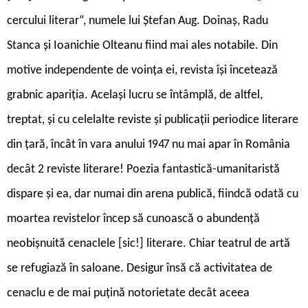
cercului literar“, numele lui Ștefan Aug. Doinaș, Radu
Stanca și Ioanichie Olteanu fiind mai ales notabile. Din
motive independente de voința ei, revista își încetează
grabnic apariția. Același lucru se întâmplă, de altfel,
treptat, și cu celelalte reviste și publicații periodice literare
din țară, încât în vara anului 1947 nu mai apar în România
decât 2 reviste literare! Poezia fantastică-umanitaristă
dispare și ea, dar numai din arena publică, fiindcă odată cu
moartea revistelor încep să cunoască o abundență
neobișnuită cenaclele [sic!] literare. Chiar teatrul de artă
se refugiază în saloane. Desigur însă că activitatea de
cenaclu e de mai puțină notorietate decât aceea