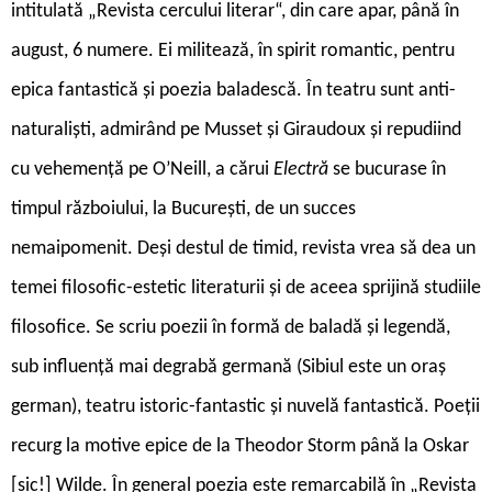
intitulată „Revista cercului literar“, din care apar, până în
august, 6 numere. Ei militează, în spirit romantic, pentru
epica fantastică și poezia baladescă. În teatru sunt anti-
naturaliști, admirând pe Musset și Giraudoux și repudiind
cu vehemență pe O’Neill, a cărui
Electră
se bucurase în
timpul războiului, la București, de un succes
nemaipomenit. Deși destul de timid, revista vrea să dea un
temei filosofic-estetic literaturii și de aceea sprijină studiile
filosofice. Se scriu poezii în formă de baladă și legendă,
sub influență mai degrabă germană (Sibiul este un oraș
german), teatru istoric-fantastic și nuvelă fantastică. Poeții
recurg la motive epice de la Theodor Storm până la Oskar
[sic!] Wilde. În general poezia este remarcabilă în „Revista