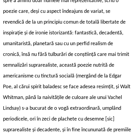
spre a aminti doar numele mai reprezentative, scriu o
poezie care, deși cu aspect îndeajuns de variat, se
revendică de la un principiu comun de totală libertate de
inspirație și de ironie istorizantă: fantastică, decadentă,
umanitaristă, planetară sau cu un perfid realism de
cronică, însă nu fără tulburări de conștiință care mai trimit
semnalizări suprarealiste, această poezie nutrită de
americanisme cu tinctură socială (mergând de la Edgar
Poe, al cărui spirit baladesc se face adesea resimțit, și Walt
Whitman, până la naivitățile de culoare ale unui Vachel
Lindsay) s-a bucurat de o vogă extraordinară, umplând
periodicele, ori în zeci de plachete cu desemne [sic]
suprarealiste și decadente, și în fine încununată de premiile