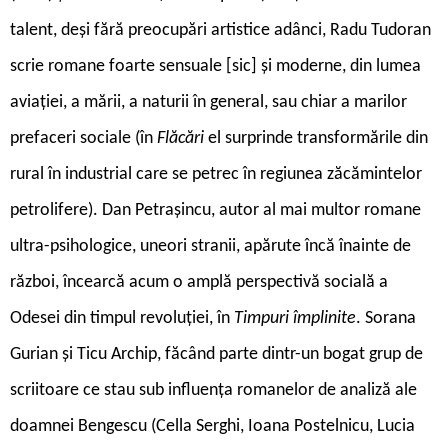
talent, deși fără preocupări artistice adânci, Radu Tudoran
scrie romane foarte sensuale [sic] și moderne, din lumea
aviației, a mării, a naturii în general, sau chiar a marilor
prefaceri sociale (în
Flăcări
el surprinde transformările din
rural în industrial care se petrec în regiunea zăcămintelor
petrolifere). Dan Petrașincu, autor al mai multor romane
ultra-psihologice, uneori stranii, apărute încă înainte de
război, încearcă acum o amplă perspectivă socială a
Odesei din timpul revoluției, în
Timpuri împlinite
. Sorana
Gurian și Ticu Archip, făcând parte dintr-un bogat grup de
scriitoare ce stau sub influența romanelor de analiză ale
doamnei Bengescu (Cella Serghi, Ioana Postelnicu, Lucia