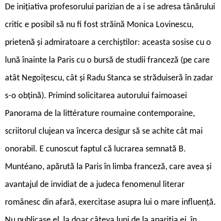
De iniţiativa profesorului parizian de a i se adresa tânărului
critic e posibil să nu fi fost străină Monica Lovinescu,
prietenă şi admiratoare a cerchiştilor: aceasta sosise cu o
lună înainte la Paris cu o bursă de studii franceză (pe care
atât Negoiţescu, cât şi Radu Stanca se străduiseră în zadar
s-o obţină). Primind solicitarea autorului faimoasei
Panorama de la littérature roumaine contemporaine,
scriitorul clujean va încerca desigur să se achite cât mai
onorabil. E cunoscut faptul că lucrarea semnată B.
Muntéano, apărută la Paris în limba franceză, care avea şi
avantajul de invidiat de a judeca fenomenul literar
românesc din afară, exercitase asupra lui o mare influenţă.
Nu publicase el, la doar câteva luni de la apariţia ei, în