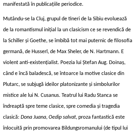
manifestată în publicațiile periodice.
Mutându-se la Cluj, grupul de tineri de la Sibiu evoluează
de la romantismul inițial la un clasicism ce se revendică de
la Schiller și Goethe, se îmbibă tot mai puternic de filosofia
germană, de Husserl, de Max Sheler, de N. Hartmann. E
violent anti-existențialist. Poezia lui Ștefan Aug. Doinaș,
când e încă baladescă, se întoarce la motive clasice din
Plutarc, se subjugă ideilor platonizante și simbolurilor
mistice ale lui N. Cusanus. Teatrul lui Radu Stanca se
îndreaptă spre teme clasice, spre comedia și tragedia
clasică:
Dona Juana
,
Oedip salvat
, proza fantastică este
înlocuită prin promovarea Bildungsromanului (de tipul lui