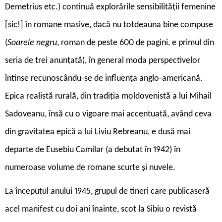
Demetrius etc.) continuă explorările sensibilității femenine
[sic!] în romane masive, dacă nu totdeauna bine compuse
(
Soarele negru
, roman de peste 600 de pagini, e primul din
seria de trei anunțată), în general moda perspectivelor
întinse recunoscându-se de influența anglo-americană.
Epica realistă rurală, din tradiția moldovenistă a lui Mihail
Sadoveanu, însă cu o vigoare mai accentuată, având ceva
din gravitatea epică a lui Liviu Rebreanu, e dusă mai
departe de Eusebiu Camilar (a debutat în 1942) în
numeroase volume de romane scurte și nuvele.
La începutul anului 1945, grupul de tineri care publicaseră
acel manifest cu doi ani înainte, scot la Sibiu o revistă