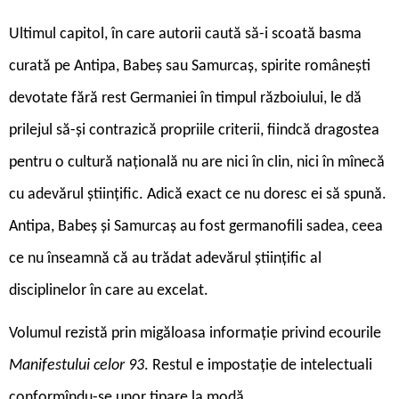
Ultimul capitol, în care autorii caută să-i scoată basma
curată pe Antipa, Babeș sau Samurcaș, spirite românești
devotate fără rest Germaniei în timpul războiului, le dă
prilejul să-și contrazică propriile criterii, fiindcă dragostea
pentru o cultură națională nu are nici în clin, nici în mînecă
cu adevărul științific. Adică exact ce nu doresc ei să spună.
Antipa, Babeș și Samurcaș au fost germanofili sadea, ceea
ce nu înseamnă că au trădat adevărul științific al
disciplinelor în care au excelat.
Volumul rezistă prin migăloasa informație privind ecourile
Manifestului celor 93
. Restul e impostație de intelectuali
conformîndu-se unor tipare la modă.