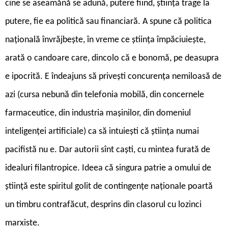
cine se aseamănă se adună, putere fiind, știința trage la
putere, fie ea politică sau financiară. A spune că politica
națională învrăjbește, în vreme ce știința împăciuiește,
arată o candoare care, dincolo că e bonomă, pe deasupra
e ipocrită. E îndeajuns să privești concurența nemiloasă de
azi (cursa nebună din telefonia mobilă, din concernele
farmaceutice, din industria mașinilor, din domeniul
inteligenței artificiale) ca să intuiești că știința numai
pacifistă nu e. Dar autorii sînt caști, cu mintea furată de
idealuri filantropice. Ideea că singura patrie a omului de
știință este spiritul golit de contingențe naționale poartă
un timbru contrafăcut, desprins din clasorul cu lozinci
marxiste.