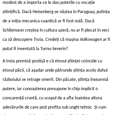
modest de a importa ce le dau puterile cu vocație
științifică. Dacă Heisenberg se năștea în Paraguay, putința
de a iniția mecanica cuantică ar fi fost nulă. Dacă
Schliemann creștea în cultura azeră, nu ar fi plecat în veci
ca să descopere Troia. Credeți că mașina
Volkswagen
ar fi
putut fi inventată la Turnu-Severin?
A treia premisă postișă e că etosul științei coincide cu
etosul păcii, că așadar unde pătrunde știința acolo duhul
războiului se retrage smerit. Din păcate, știința înseamnă
putere, iar cunoașterea presupune în chip implicit o
concurență cruntă, cu scopul de a afla înaintea altora
adevărurile de care poți profita sub unghi tehnic. Și cum