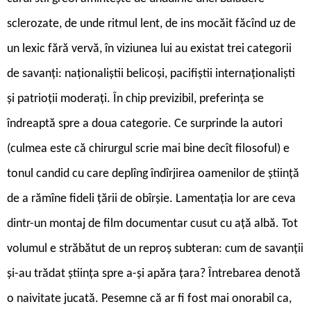
sclerozate, de unde ritmul lent, de ins mocăit făcînd uz de
un lexic fără vervă, în viziunea lui au existat trei categorii
de savanți: naționaliștii belicoși, pacifiștii internaționaliști
și patrioții moderați. În chip previzibil, preferința se
îndreaptă spre a doua categorie. Ce surprinde la autori
(culmea este că chirurgul scrie mai bine decît filosoful) e
tonul candid cu care deplîng îndîrjirea oamenilor de știință
de a rămîne fideli țării de obîrșie. Lamentația lor are ceva
dintr-un montaj de film documentar cusut cu ață albă. Tot
volumul e străbătut de un reproș subteran: cum de savanții
și-au trădat știința spre a-și apăra țara? Întrebarea denotă
o naivitate jucată. Pesemne că ar fi fost mai onorabil ca,