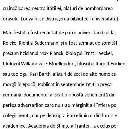
cu încălcarea neutralității ei, alături de bombardarea
orașului Louvain, cu distrugerea bibliotecii universitare).
Manifestul a fost redactat de patru universitari (Fulda,
Reicke, Riehl și Sudermann) și a fost semnat de somități
precum fizicianul Max Planck, biologul Ernst Haeckel,
filologul Willamowitz-Moellendorf, filosoful Rudolf Eucken
sau teologul Karl Barth, alături de zeci de alte nume cu
morgă în epocă. Publicat în septembrie 1914 în presa
germană, documentul a iscat o ripostă vehementă din
partea adversarilor, care nu s-au mărginit a-i înfiera pe
colegii nemți, dar pe deasupra i-au eliminat din forurile
academice. Academia de Științe a Franței i-a exclus pe