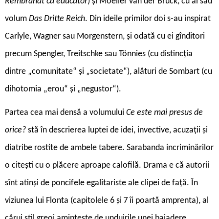
Rembrandt ca educator
) și Moeller van der Bruck, cu al său
volum
Das Dritte Reich
. Din ideile primilor doi s-au inspirat
Carlyle, Wagner sau Morgenstern, și odată cu ei gînditori
precum Spengler, Treitschke sau Tönnies (cu distincția
dintre „comunitate“ și „societate“), alături de Sombart (cu
dihotomia „erou“ și „negustor“).
Partea cea mai densă a volumului
Ce este mai presus de
orice?
stă în descrierea luptei de idei, invective, acuzații și
diatribe rostite de ambele tabere. Sarabanda incriminărilor
o citești cu o plăcere aproape calofilă. Drama e că autorii
sînt atinși de poncifele egalitariste ale clipei de față. În
viziunea lui Flonta (capitolele 6 și 7 îi poartă amprenta), al
cărui stil greoi amintește de unduirile unei baiadere