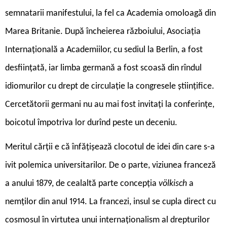
semnatarii manifestului, la fel ca Academia omoloagă din
Marea Britanie. După încheierea războiului, Asociația
Internațională a Academiilor, cu sediul la Berlin, a fost
desființată, iar limba germană a fost scoasă din rîndul
idiomurilor cu drept de circulație la congresele științifice.
Cercetătorii germani nu au mai fost invitați la conferințe,
boicotul împotriva lor durînd peste un deceniu.
Meritul cărții e că înfățișează clocotul de idei din care s-a
ivit polemica universitarilor. De o parte, viziunea franceză
a anului 1879, de cealaltă parte concepția
völkisch
a
nemților din anul 1914. La francezi, insul se cupla direct cu
cosmosul în virtutea unui internaționalism al drepturilor