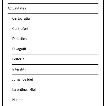
Actualitatea
Certocrația
Contrafort
Didactica
Divagații
Editorial
Interstiții
Jurnal de idei
La ordinea zilei
Nuanțe