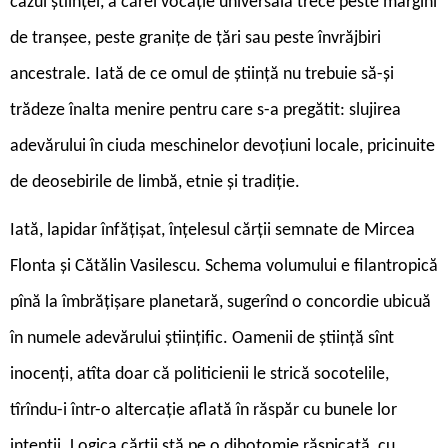
cazul științei, a cărei vocație universală trece peste margini
de tranșee, peste granițe de țări sau peste învrăjbiri
ancestrale. Iată de ce omul de știință nu trebuie să-și
trădeze înalta menire pentru care s-a pregătit: slujirea
adevărului în ciuda meschinelor devoțiuni locale, pricinuite
de deosebirile de limbă, etnie și tradiție.
Iată, lapidar înfățișat, înțelesul cărții semnate de Mircea
Flonta și Cătălin Vasilescu. Schema volumului e filantropică
pînă la îmbrățișare planetară, sugerînd o concordie ubicuă
în numele adevărului științific. Oamenii de știință sînt
inocenți, atîta doar că politicienii le strică socotelile,
tîrîndu-i într-o altercație aflată în răspăr cu bunele lor
intenții. Logica cărții stă pe o dihotomie răspicată, cu