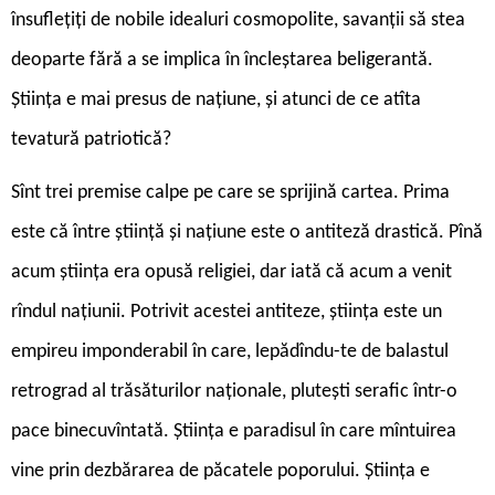
însuflețiți de nobile idealuri cosmopolite, savanții să stea
deoparte fără a se implica în încleștarea beligerantă.
Știința e mai presus de națiune, și atunci de ce atîta
tevatură patriotică?
Sînt trei premise calpe pe care se sprijină cartea. Prima
este că între știință și națiune este o antiteză drastică. Pînă
acum știința era opusă religiei, dar iată că acum a venit
rîndul națiunii. Potrivit acestei antiteze, știința este un
empireu imponderabil în care, lepădîndu-te de balastul
retrograd al trăsăturilor naționale, plutești serafic într-o
pace binecuvîntată. Știința e paradisul în care mîntuirea
vine prin dezbărarea de păcatele poporului. Știința e