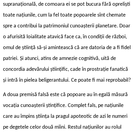
supranațională, de comoara ei se pot bucura fără opreliști
toate națiunile, cum la fel toate popoarele sînt chemate
spre a contribui la patrimoniul cunoașterii planetare. Doar
o afurisită loialitate atavică face ca, în condiții de război,
omul de știință să-și amintească că are datoria de a fi fidel
patriei. Și atunci, atins de amnezie cognitivă, uită de
concordia adevărului științific, cade în prostrație fanatică
și intră în pielea beligerantului. Ce poate fi mai reprobabil?
A doua premisă falsă este că popoare au în egală măsură
vocația cunoașterii ștințifice. Complet fals, pe națiunile
care au împins știința la pragul apoteotic de azi le numeri
pe degetele celor două mîini. Restul națiunilor au rolul