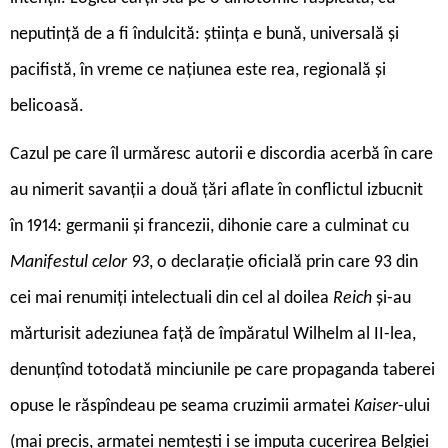
neputință de a fi îndulcită: știința e bună, universală și
pacifistă, în vreme ce națiunea este rea, regională și
belicoasă.
Cazul pe care îl urmăresc autorii e discordia acerbă în care
au nimerit savanții a două țări aflate în conflictul izbucnit
în 1914: germanii și francezii, dihonie care a culminat cu
Manifestul celor 93
, o declarație oficială prin care 93 din
cei mai renumiți intelectuali din cel al doilea
Reich
și-au
mărturisit adeziunea față de împăratul Wilhelm al II-lea,
denunțînd totodată minciunile pe care propaganda taberei
opuse le răspîndeau pe seama cruzimii armatei
Kaiser
-ului
(mai precis, armatei nemțești i se imputa cucerirea Belgiei