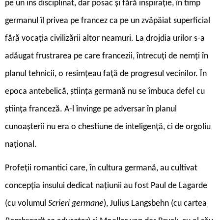
pe un ins disciplinat, dar posac și fără inspirație, în timp
germanul îl privea pe francez ca pe un zvăpăiat superficial
fără vocația civilizării altor neamuri. La drojdia urilor s-a
adăugat frustrarea pe care francezii, întrecuți de nemți în
planul tehnicii, o resimțeau față de progresul vecinilor. În
epoca antebelică, știința germană nu se îmbuca defel cu
știința franceză. A-l învinge pe adversar în planul
cunoașterii nu era o chestiune de inteligență, ci de orgoliu
național.
Profeții romantici care, în cultura germană, au cultivat
concepția insului dedicat națiunii au fost Paul de Lagarde
(cu volumul
Scrieri germane
), Julius Langsbehn (cu cartea