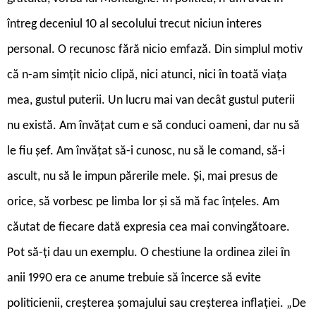
întreg deceniul 10 al secolului trecut niciun interes
personal. O recunosc fără nicio emfază. Din simplul motiv
că n-am simțit nicio clipă, nici atunci, nici în toată viața
mea, gustul puterii. Un lucru mai van decât gustul puterii
nu există. Am învățat cum e să conduci oameni, dar nu să
le fiu șef. Am învățat să-i cunosc, nu să le comand, să-i
ascult, nu să le impun părerile mele. Și, mai presus de
orice, să vorbesc pe limba lor și să mă fac înțeles. Am
căutat de fiecare dată expresia cea mai convingătoare.
Pot să-ți dau un exemplu. O chestiune la ordinea zilei în
anii 1990 era ce anume trebuie să încerce să evite
politicienii, creșterea șomajului sau creșterea inflației. „De