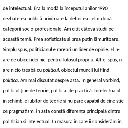
de intelectual. Era la modă la începutul anilor 1990
dezbaterea publică privitoare la definirea celor două
categorii socio-profesionale. Am citit câteva studii pe
această temă. Prea sofisticate și prea puțin lămuritoare.
Simplu spus, politicianul e rareori un lider de opinie. El n-
are de obicei idei nici pentru folosul propriu. Altfel spus, n-
are nicio treabă cu
politicul
, obiectul muncii lui fiind
politica
. Am mai discutat despre asta. În general vorbind,
politicul ține de teorie, politica, de practică. Intelectualul,
în schimb, e iubitor de teorie și nu pare capabil de cine știe
ce pragmatism. În asta constă diferența principală dintre
politician și intelectual. În măsura în care îi considerăm în