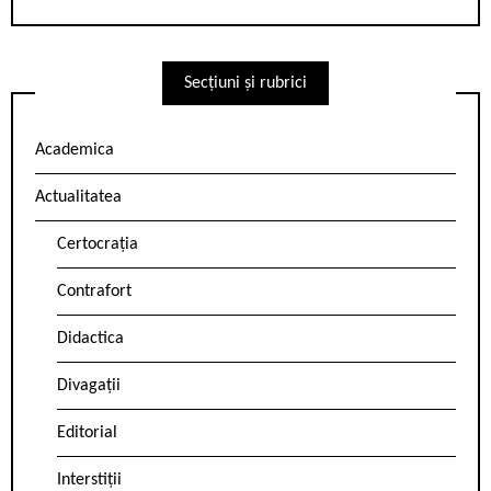
Secțiuni și rubrici
Academica
Actualitatea
Certocrația
Contrafort
Didactica
Divagații
Editorial
Interstiții