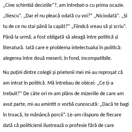
„Cine schimbă deciziile“?, am întrebat-o cu prima ocazie.
„Iliescu“. „Dar el nu pleacă odată cu voi?“ „Niciodată“. „Și
tu de ce nu stai până la capăt?“ „Fiindcă vreau să și scriu“.
Până la urmă, a fost obligată să aleagă între politică și
literatură. Iată care e problema intelectualui în politică:
alegerea între două meserii, în fond, incompatibile.
Nu puțini dintre colegii și prietenii mei mi-au reproșat că
am intrat în politică. Mă întrebau de obicei: „Ce ți-a
trebuit?“ De câte ori m-am plâns de mizeriile de care am
avut parte, mi-au amintit o vorbă cunoscută: „Dacă te bagi
în troacă, te mănâncă porcii“. Le-am răspuns de fiecare
dată că politicienii ilustrează o profesie fără de care