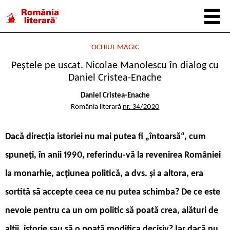
OCHIUL MAGIC
Peștele pe uscat. Nicolae Manolescu în dialog cu
Daniel Cristea-Enache
Daniel Cristea-Enache
România literară
nr. 34/2020
Dacă direcția istoriei nu mai putea fi „întoarsă“, cum
spuneți, în anii 1990, referindu-vă la revenirea României
la monarhie, acțiunea politică, a dvs. și a altora, era
sortită să accepte ceea ce nu putea schimba? De ce este
nevoie pentru ca un om politic să poată crea, alături de
alții, istorie sau să o poată modifica decisiv? Iar dacă nu