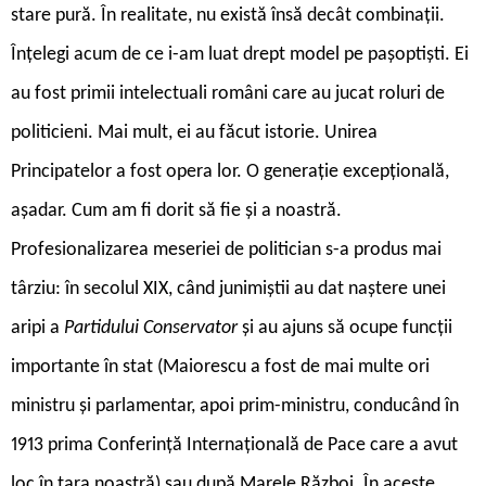
stare pură. În realitate, nu există însă decât combinații.
Înțelegi acum de ce i-am luat drept model pe pașoptiști. Ei
au fost primii intelectuali români care au jucat roluri de
politicieni. Mai mult, ei au făcut istorie. Unirea
Principatelor a fost opera lor. O generație excepțională,
așadar. Cum am fi dorit să fie și a noastră.
Profesionalizarea meseriei de politician s-a produs mai
târziu: în secolul XIX, când junimiștii au dat naștere unei
aripi a
Partidului Conservator
și au ajuns să ocupe funcții
importante în stat (Maiorescu a fost de mai multe ori
ministru și parlamentar, apoi prim-ministru, conducând în
1913 prima Conferință Internațională de Pace care a avut
loc în țara noastră) sau după Marele Război. În aceste