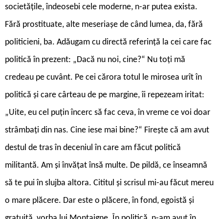
societățile, îndeosebi cele moderne, n-ar putea exista.
Fără prostituate, alte meseriașe de când lumea, da, fără
politicieni, ba. Adăugam cu directă referință la cei care fac
politică în prezent: „Dacă nu noi, cine?“ Nu toți mă
credeau pe cuvânt. Pe cei cărora totul le mirosea urît în
politică și care cârteau de pe margine, îi repezeam iritat:
„Uite, eu cel puțin încerc să fac ceva, în vreme ce voi doar
strâmbați din nas. Cine iese mai bine?“ Firește că am avut
destul de tras în deceniul în care am făcut politică
militantă. Am și învățat însă multe. De pildă, ce înseamnă
să te pui în slujba altora. Cititul și scrisul mi-au făcut mereu
o mare plăcere. Dar este o plăcere, în fond, egoistă și
gratuită, vorba lui Montaigne. În politică, n-am avut în