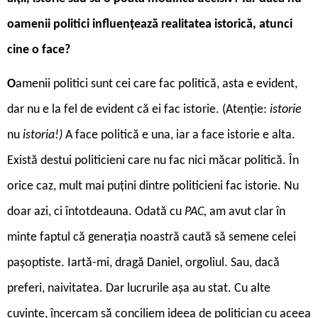
oamenii politici influențează realitatea istorică, atunci
cine o face?
O
amenii politici sunt cei care fac politică, asta e evident,
dar nu e la fel de evident că ei fac istorie. (Atenție:
istorie
nu
istoria!)
A face politică e una, iar a face istorie e alta.
Există destui politicieni care nu fac nici măcar politică. În
orice caz, mult mai puțini dintre politicieni fac istorie. Nu
doar azi, ci întotdeauna. Odată cu
PAC,
am avut clar în
minte faptul că generația noastră caută să semene celei
pașoptiste. Iartă-mi, dragă Daniel, orgoliul. Sau, dacă
preferi, naivitatea. Dar lucrurile așa au stat. Cu alte
cuvinte, încercam să conciliem ideea de politician cu aceea