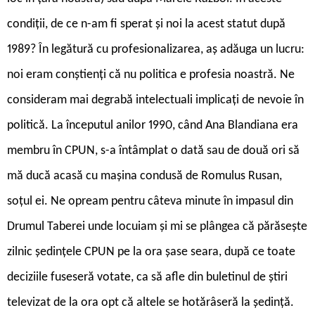
condiții, de ce n-am fi sperat și noi la acest statut după
1989? În legătură cu profesionalizarea, aș adăuga un lucru:
noi eram conștienți că nu politica e profesia noastră. Ne
consideram mai degrabă intelectuali implicați de nevoie în
politică. La începutul anilor 1990, când Ana Blandiana era
membru în CPUN, s-a întâmplat o dată sau de două ori să
mă ducă acasă cu mașina condusă de Romulus Rusan,
soțul ei. Ne opream pentru câteva minute în impasul din
Drumul Taberei unde locuiam și mi se plângea că părăsește
zilnic ședințele CPUN pe la ora șase seara, după ce toate
deciziile fuseseră votate, ca să afle din buletinul de știri
televizat de la ora opt că altele se hotărâseră la ședință.