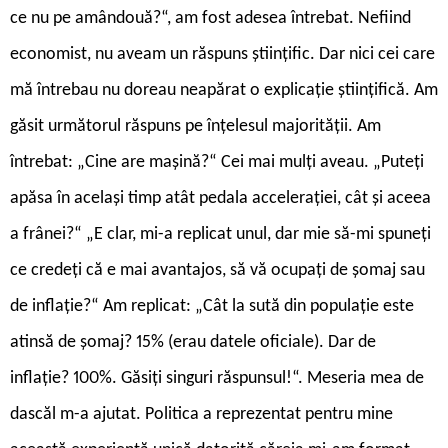
ce nu pe amândouă?“, am fost adesea întrebat. Nefiind
economist, nu aveam un răspuns științific. Dar nici cei care
mă întrebau nu doreau neapărat o explicație științifică. Am
găsit următorul răspuns pe înțelesul majorității. Am
întrebat: „Cine are mașină?“ Cei mai mulți aveau. „Puteți
apăsa în același timp atât pedala accelerației, cât și aceea
a frânei?“ „E clar, mi-a replicat unul, dar mie să-mi spuneți
ce credeți că e mai avantajos, să vă ocupați de șomaj sau
de inflație?“ Am replicat: „Cât la sută din populație este
atinsă de șomaj? 15% (erau datele oficiale). Dar de
inflație? 100%. Găsiți singuri răspunsul!“. Meseria mea de
dascăl m-a ajutat. Politica a reprezentat pentru mine