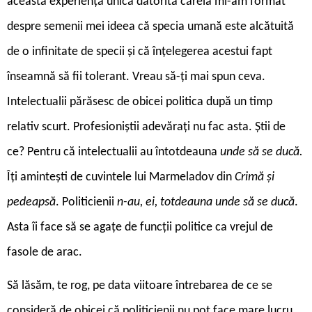
această experiență unică datorită căreia mi-am format
despre semenii mei ideea că specia umană este alcătuită
de o infinitate de specii și că înțelegerea acestui fapt
înseamnă să fii tolerant. Vreau să-ți mai spun ceva.
Intelectualii părăsesc de obicei politica după un timp
relativ scurt. Profesioniștii adevărați nu fac asta. Știi de
ce? Pentru că intelectualii au întotdeauna
unde să se ducă.
Îți amintești de cuvintele lui Marmeladov din
Crimă și
pedeapsă
. Politicienii
n-au, ei, totdeauna unde să se ducă
.
Asta îi face să se agațe de funcții politice ca vrejul de
fasole de arac.
Să lăsăm, te rog, pe data viitoare întrebarea de ce se
consideră de obicei că politicienii nu pot face mare lucru