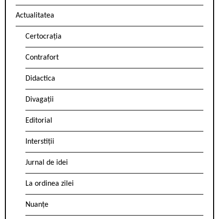
Actualitatea
Certocrația
Contrafort
Didactica
Divagații
Editorial
Interstiții
Jurnal de idei
La ordinea zilei
Nuanțe