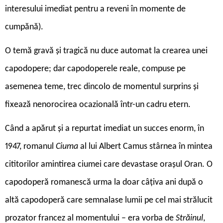
interesului imediat pentru a reveni în momente de
cumpănă).
O temă gravă și tragică nu duce automat la crearea unei
capodopere; dar capodoperele reale, compuse pe
asemenea teme, trec dincolo de momentul surprins și
fixează nenorocirea ocazională într-un cadru etern.
Când a apărut și a repurtat imediat un succes enorm, în
1947, romanul
Ciuma
al lui Albert Camus stârnea în mintea
cititorilor amintirea ciumei care devastase orașul Oran. O
capodoperă romanescă urma la doar câțiva ani după o
altă capodoperă care semnalase lumii pe cel mai strălucit
prozator francez al momentului – era vorba de
Străinul
,