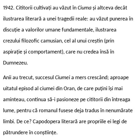
1942. Cititorii cultivați au văzut în
Ciuma
și altceva decât
ilustrarea literară a unei tragedii reale: au văzut punerea în
discuție a valorilor umane fundamentale, ilustrarea
crezului filozofic camusian, cel al unui creștin (prin
aspirație și comportament), care nu credea însă în
Dumnezeu.
Anii au trecut, succesul
Ciumei
a mers crescând; aproape
uitatul episod al ciumei din Oran, de care puțini își mai
aminteau, continua să-i pasioneze pe cititorii din întreaga
lume, pentru că romanul fusese deja tradus în nenumărate
limbi. De ce? Capodopera literară are propriile ei legi de
pătrundere în conștiințe.