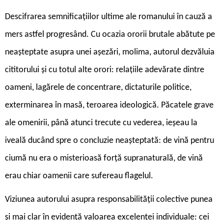
Descifrarea semnificațiilor ultime ale romanului în cauză a
mers astfel progresând. Cu ocazia ororii brutale abătute pe
neașteptate asupra unei așezări, molima, autorul dezvăluia
cititorului și cu totul alte orori: relațiile adevărate dintre
oameni, lagărele de concentrare, dictaturile politice,
exterminarea în masă, teroarea ideologică. Păcatele grave
ale omenirii, până atunci trecute cu vederea, ieșeau la
iveală ducând spre o concluzie neașteptată: de vină pentru
ciumă nu era o misterioasă forță supranaturală, de vină
erau chiar oamenii care sufereau flagelul.
Viziunea autorului asupra responsabilității colective punea
și mai clar în evidență valoarea excelenței individuale: cei