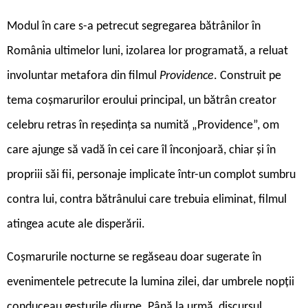
Modul în care s-a petrecut segregarea bătrânilor în
România ultimelor luni, izolarea lor programată, a reluat
involuntar metafora din filmul
Providence
. Construit pe
tema coșmarurilor eroului principal, un bătrân creator
celebru retras în reședința sa numită „Providence”, om
care ajunge să vadă în cei care îl înconjoară, chiar și în
propriii săi fii, personaje implicate într-un complot sumbru
contra lui, contra bătrânului care trebuia eliminat, filmul
atingea acute ale disperării.
Coșmarurile nocturne se regăseau doar sugerate în
evenimentele petrecute la lumina zilei, dar umbrele nopții
conduceau gesturile diurne. Până la urmă, discursul