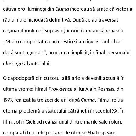
câțiva eroi luminoși din
Ciuma
încercau să arate că victoria
răului nu e niciodată definitivă. După ce au traversat
coșmarul molimei, supraviețuitorii încercau să renască.
„M-am comportat ca un creștin și am învins răul, chiar
dacă sunt agnostic”, proclama, implicit, în final, personajul
alter ego
al autorului.
O capodoperă din cu totul altă arie a devenit actuală în
ultima vreme: filmul
Providence
al lui Alain Resnais, din
1977, realizat la treizeci de ani după
Ciuma
. Filmul relua
eterna problemă a statutului bătrâneții în secolul XX. În
film, John Gielgud realiza unul dintre marile sale roluri,
comparabil cu cele pe care i le oferise Shakespeare.