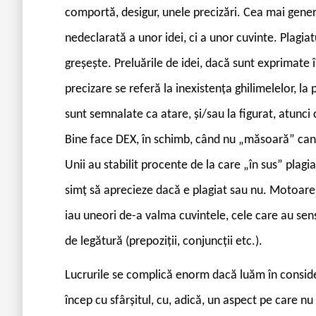
comportă, desigur, unele precizări. Cea mai genera
nedeclarată a unor idei, ci a unor cuvinte. Plagiat
greșește. Preluările de idei, dacă sunt exprimate 
precizare se referă la inexistența ghilimelelor, la
sunt semnalate ca atare, și/sau la figurat, atunci 
Bine face DEX, în schimb, când nu „măsoară” canti
Unii au stabilit procente de la care „în sus” plagia
simț să aprecieze dacă e plagiat sau nu. Motoarele
iau uneori de-a valma cuvintele, cele care au sens
de legătură (prepoziții, conjuncții etc.).
Lucrurile se complică enorm dacă luăm în consi
încep cu sfârșitul, cu, adică, un aspect pe care n