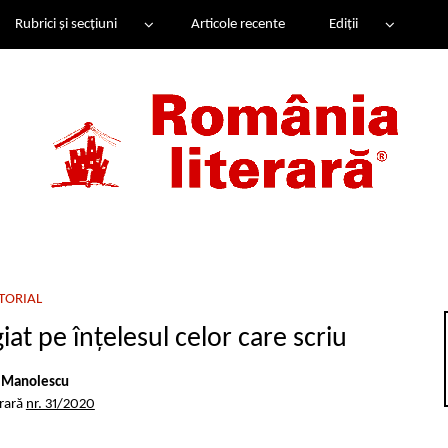
Rubrici și secțiuni
Articole recente
Ediții
TORIAL
at pe înțelesul celor care scriu
 Manolescu
erară
nr. 31/2020