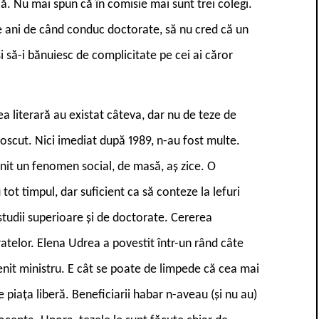
ă. Nu mai spun că în comisie mai sunt trei colegi.
de ani de când conduc doctorate, să nu cred că un
 să-i bănuiesc de complicitate pe cei ai căror
ea literară au existat câteva, dar nu de teze de
noscut. Nici imediat după 1989, n-au fost multe.
nit un fenomen social, de masă, aș zice. O
u tot timpul, dar suficient ca să conteze la lefuri
 studii superioare și de doctorate. Cererea
atelor. Elena Udrea a povestit într-un rând câte
venit ministru. E cât se poate de limpede că cea mai
piața liberă. Beneficiarii habar n-aveau (și nu au)