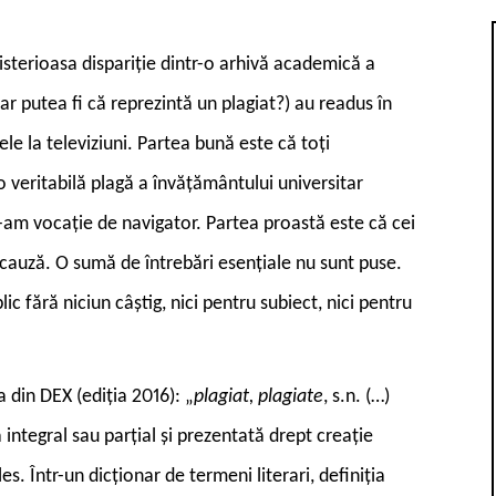
misterioasa dispariție dintr-o arhivă academică a
ar putea fi că reprezintă un plagiat?) au readus în
le la televiziuni. Partea bună este că toți
o veritabilă plagă a învățământului universitar
n-am vocație de navigator. Partea proastă este că cei
 cauză. O sumă de întrebări esențiale nu sunt puse.
ic fără niciun câștig, nici pentru subiect, nici pentru
 din DEX (ediția 2016): „
plagiat, plagiate
, s.n. (…)
tă integral sau parțial și prezentată drept creație
s. Într-un dicționar de termeni literari, definiția