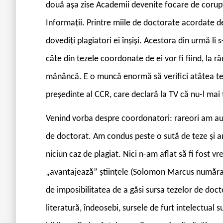
două așa zise Academii devenite focare de corupț
Informații. Printre miile de doctorate acordate 
dovediți plagiatori ei înșiși. Acestora din urmă li 
câte din tezele coordonate de ei vor fi fiind, la râ
mănâncă. E o muncă enormă să verifici atâtea teze
președinte al CCR, care declară la TV că nu-l mai 
Venind vorba despre coordonatori: rareori am auzit
de doctorat. Am condus peste o sută de teze și a
niciun caz de plagiat. Nici n-am aflat să fi fost v
„avantajează” științele (Solomon Marcus număras
de imposibilitatea de a găsi sursa tezelor de docto
literatură, îndeosebi, sursele de furt intelectual s