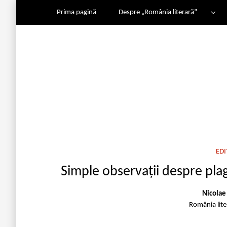
Prima pagină
Despre „România literară”
EDI
Simple observații despre plagi
Nicolae
România lit