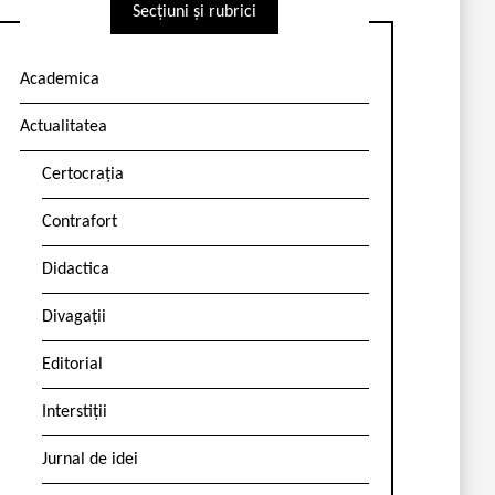
Secțiuni și rubrici
Academica
Actualitatea
Certocrația
Contrafort
Didactica
Divagații
Editorial
Interstiții
Jurnal de idei