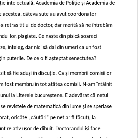
ie intelectuală, Academia de Poliție și Academia de
de acestea, câteva sute au avut coordonatori
s-a retras titlul de doctor, dar merită să ne întrebăm
ndul lor, plagiate. Ce naște din pisică șoareci
, înțeleg, dar nici să dai din umeri ca un fost
țin puterile. De ce o fi așteptat senectutea?
 să fie aduși în discuție. Ca și membrii comisiilor
m fost membru în tot atâtea comisii. N-am întâlnit
reunul la Literele bucureștene. E adevărat că netul
e revistele de matematică din lume și se speriase
rat, oricâte „căutări” pe net ar fi făcut); la
unt relativ ușor de dibuit. Doctorandul își face