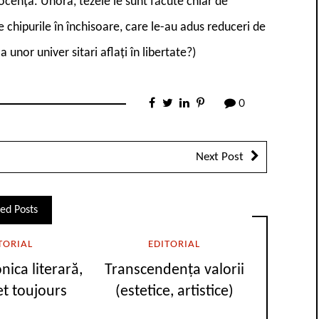
nocența. Unora, tezele le sunt făcute chiar de
e chipurile în închisoare, care le-au adus reduceri de
 unor univer sitari aflați în libertate?)
0
Next Post
ed Posts
TORIAL
EDITORIAL
nica literară,
Transcendența valorii
et toujours
(estetice, artistice)