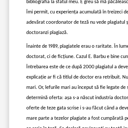
bibliografia la sfatul meu. E greu să mă păcăleasc
Îmi permit, cu experiența acumulată în treizeci 
adevărat coordonator de teză nu vede plagiatul și
doctoranzi plagiază.
Înainte de 1989, plagiatele erau o raritate. În lum
doctorat, ci de ficțiune. Cazul E. Barbu e bine cu
Întrebarea este de ce după 2000 plagiatul a deve
explicație ar fi că titlul de doctor era retribuit. N
mari. Or, lefurile mari au început să fie legate de
determină oferta: așa s-a născut industria doctor
oferte de teze gata scrise i s-au făcut când a de
mare parte a tezelor plagiate a fost cumpărată pe 