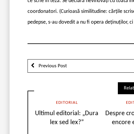
ce scrie în teză. Se declară nevinovați cu toată i
coordonatori. (Curioasă similitudine: cărțile scris
pedepse, s-au dovedit a nu fi opera deținuților, ci a
Previous Post
Relat
EDITORIAL
EDI
Ultimul editorial: „Dura
Despre cro
lex sed lex?”
encore 