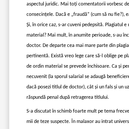
aspectul juridic. Mai toți comentatorii vorbesc de
consecințele. Dacă e „fraudă” (cum să nu fie?), ea
Și, în orice caz, s-ar cuveni pedepsită. Plagiatul e
material? Mai mult, în anumite perioade, s-au înca
doctor. De departe cea mai mare parte din plagia
pertinentă. Există vreo lege care să-l oblige pe p
de ordin material se prevede închisoare. Ca și pent
necuvenit (la sporul salarial se adaugă beneficier
dacă posezi titlul de doctor), cât și un fals și un
răspundă penal după retragerea titlului.
S-a discutat în schimb foarte mult pe tema frecve
mii de teze suspecte. În malaxor au intrat universi