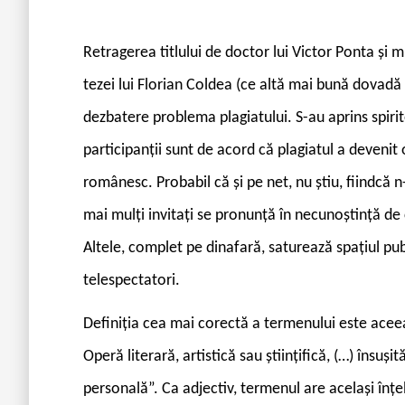
R
etragerea titlului de doctor lui Victor Ponta și 
tezei lui Florian Coldea (ce altă mai bună dovadă 
dezbatere problema plagiatului. S-au aprins spirite
participanții sunt de acord că plagiatul a devenit 
românesc. Probabil că și pe net, nu știu, fiindcă 
mai mulți invitați se pronunță în necunoștință de
Altele, complet pe dinafară, saturează spațiul publ
telespectatori.
Definiția cea mai corectă a termenului este aceea
Operă literară, artistică sau științifică, (…) însuși
personală”. Ca adjectiv, termenul are același înțele