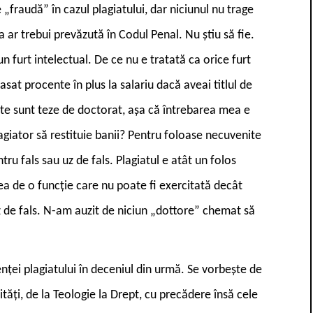
 „fraudă” în cazul plagiatului, dar niciunul nu trage
 ar trebui prevăzută în Codul Penal. Nu știu să fie.
 un furt intelectual. De ce nu e tratată ca orice furt
sat procente în plus la salariu dacă aveai titlul de
te sunt teze de doctorat, așa că întrebarea mea e
lagiator să restituie banii? Pentru foloase necuvenite
ru fals sau uz de fals. Plagiatul e atât un folos
ea de o funcție care nu poate fi exercitată decât
 uz de fals. N-am auzit de niciun „dottore” chemat să
nței plagiatului în deceniul din urmă. Se vorbește de
tăți, de la Teologie la Drept, cu precădere însă cele