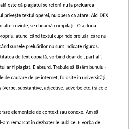
lă este că plagiatul se referă nu la preluarea
ul privește textul operei, nu opera ca atare. Aici DEX
în alte cuvinte, se cheamă compilații. O a doua
 propriu, atunci când textul cuprinde preluări care nu
când sursele preluărilor nu sunt indicate riguros.
tatea de text copiată, vorbind doar de „parțial”.
tul ar fi plagiat. E absurd. Trebuie să lăsăm bunului-
 de căutare de pe internet, folosite în universități,
 (verbe, substantive, adjective, adverbe etc.) și cele
derare elementele de context sau conexe. Am să
u l-am remarcat în dezbaterile publice. E vorba de