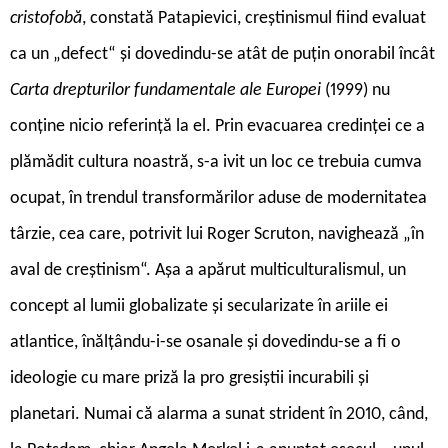
cristofobă
, constată Patapievici, creștinismul fiind evaluat
ca un „defect“ și dovedindu-se atât de puțin onorabil încât
Carta drepturilor fundamentale ale Europei
(1999) nu
conține nicio referință la el. Prin evacuarea credinței ce a
plămădit cultura noastră, s-a ivit un loc ce trebuia cumva
ocupat, în trendul transformărilor aduse de modernitatea
târzie, cea care, potrivit lui Roger Scruton, navighează „în
aval de creștinism“. Așa a apărut multiculturalismul, un
concept al lumii globalizate și secularizate în ariile ei
atlantice, înălțându-i-se osanale și dovedindu-se a fi o
ideologie cu mare priză la pro gresiștii incurabili și
planetari. Numai că alarma a sunat strident în 2010, când,