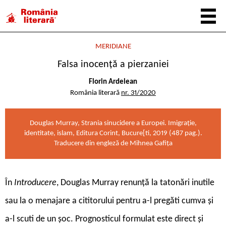
MERIDIANE
Falsa inocență a pierzaniei
Florin Ardelean
România literară
nr. 31/2020
Douglas Murray, Strania sinucidere a Europei. Imigrație,
identitate, islam, Editura Corint, Bucure[ti, 2019 (487 pag.).
Traducere din engleză de Mihnea Gafița
Î
n
Introducere
, Douglas Murray renunță la tatonări inutile
sau la o menajare a cititorului pentru a-l pregăti cumva și
a-l scuti de un șoc. Prognosticul formulat este direct și