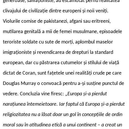
generoase, salvaționiste, au escamotat perfid realitatea
clivajului de civilizație dintre europeni și noii veniți.
Violurile comise de pakistanezi, afgani sau eritreeni,
mutilarea genitală a mii de femei musulmane, episoadele
teroriste soldate cu sute de morți, aplombul maselor
imigraționiste și revendicarea de drepturi la standard
european, dar cu păstrarea cutumelor și stilului de viață
dictat de Coran, sunt fațetele unei realități crude pe care
Douglas Murray o convoacă pentru a-și susține punctul de
vedere. Concluzia vine firesc: „
Europa și-a pierdut
narațiunea întemeietoare. Iar faptul că Europa și-a pierdut
religiozitatea nu a lăsat doar un gol în concepțiile de ordin
moral sau în atitudinea etică a unui continent – a creat un