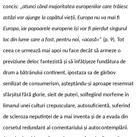
concis: „
atunci când majoritatea europenilor care trăiesc
astăzi vor ajunge la capătul vieții, Europa nu va mai fi
Europa, iar popoarele europene își vor fi pierdut singurul
loc din lume care a fost, pentru noi, «acasă»
“ (p. 9). Tot
ceea ce urmează mai apoi nu face decât să armeze o
previziune deloc fantezistă și să înfățișeze fundătura de
drum a bătrânului continent, ipostaza sa de gârbov
senilizat de consumerism, așteptându-și aproape resemnat
sfârșitul fără glorie, sleit de puteri, solfegiind morfeme în
limanul unei culturi crepusculare, autosuficientă, suferind
de scleroza neputinței de a mai inventa și de a evada din
corsetul redundant al comentariului și autocontemplării.