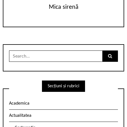
Mica sirenă
Search
for:
Secțiuni și rubrici
Academica
Actualitatea