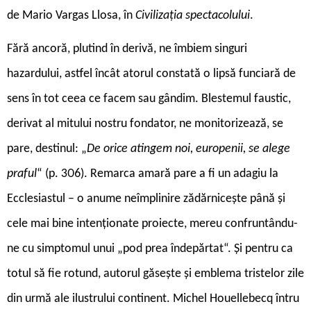
de Mario Vargas Llosa, în
Civilizația spectacolului
.
Fără ancoră, plutind în derivă, ne îmbiem singuri
hazardului, astfel încât atorul constată o lipsă funciară de
sens în tot ceea ce facem sau gândim. Blestemul faustic,
derivat al mitului nostru fondator, ne monitorizează, se
pare, destinul: „
De orice atingem noi, europenii, se alege
praful
“ (p. 306). Remarca amară pare a fi un adagiu la
Ecclesiastul – o anume neîmplinire zădărnicește până și
cele mai bine intenționate proiecte, mereu confruntându-
ne cu simptomul unui „pod prea îndepărtat“. Și pentru ca
totul să fie rotund, autorul găsește și emblema tristelor zile
din urmă ale ilustrului continent. Michel Houellebecq întru