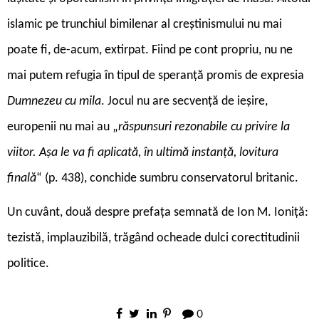
islamic pe trunchiul bimilenar al creștinismului nu mai
poate fi, de-acum, extirpat. Fiind pe cont propriu, nu ne
mai putem refugia în tipul de speranță promis de expresia
Dumnezeu cu mila
. Jocul nu are secvență de ieșire,
europenii nu mai au „
răspunsuri rezonabile cu privire la
viitor. Așa le va fi aplicată, în ultimă instanță, lovitura
finală
“ (p. 438), conchide sumbru conservatorul britanic.
Un cuvânt, două despre prefața semnată de Ion M. Ioniță:
tezistă, implauzibilă, trăgând ocheade dulci corectitudinii
politice.
0