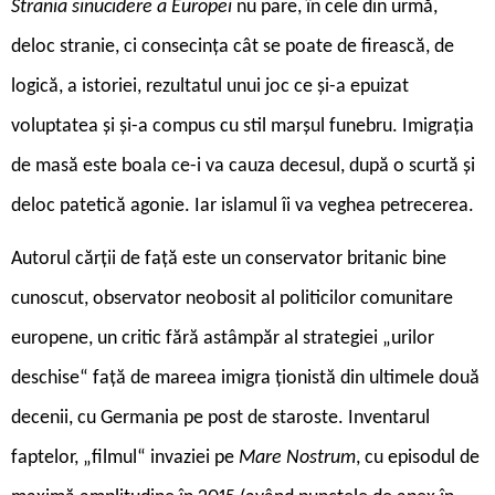
Strania sinucidere a Europei
nu pare, în cele din urmă,
deloc stranie, ci consecința cât se poate de firească, de
logică, a istoriei, rezultatul unui joc ce și-a epuizat
voluptatea și și-a compus cu stil marșul funebru. Imigrația
de masă este boala ce-i va cauza decesul, după o scurtă și
deloc patetică agonie. Iar islamul îi va veghea petrecerea.
Autorul cărții de față este un conservator britanic bine
cunoscut, observator neobosit al politicilor comunitare
europene, un critic fără astâmpăr al strategiei „urilor
deschise“ față de mareea imigra ționistă din ultimele două
decenii, cu Germania pe post de staroste. Inventarul
faptelor, „filmul“ invaziei pe
Mare Nostrum
, cu episodul de