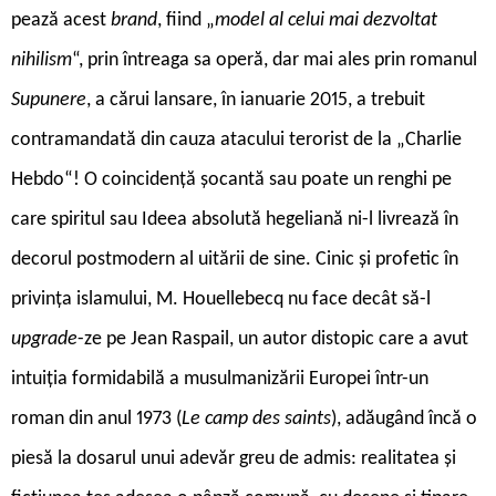
pează acest
brand
, fiind „
model al celui mai dezvoltat
nihilism
“, prin întreaga sa operă, dar mai ales prin romanul
Supunere
, a cărui lansare, în ianuarie 2015, a trebuit
contramandată din cauza atacului terorist de la „Charlie
Hebdo“! O coincidență șocantă sau poate un renghi pe
care spiritul sau Ideea absolută hegeliană ni-l livrează în
decorul postmodern al uitării de sine. Cinic și profetic în
privința islamului, M. Houellebecq nu face decât să-l
upgrade
-ze pe Jean Raspail, un autor distopic care a avut
intuiția formidabilă a musulmanizării Europei într-un
roman din anul 1973 (
Le camp des saints
), adăugând încă o
piesă la dosarul unui adevăr greu de admis: realitatea și