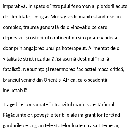
imperativă. În spatele întregului fenomen al pierderii acute
de identitate, Douglas Murray vede manifestându-se un
complex, trauma generată de o vinovăție pe care
depresivul și ostenitul continent nu și-o poate vindeca
doar prin angajarea unui psihoterapeut. Alimentat de o
vitalitate strict reziduală, își asumă destinul în grilă
fatalistă. Neputința și resemnarea fac astfel masă critică,
brânciul venind din Orient și Africa, ca o scadență
ineluctabilă.
T
ragediile consumate în tranzitul marin spre Tărâmul
Făgăduințelor, poveștile teribile ale imigranților forțând
gardurile de la granițele statelor luate cu asalt temerar,