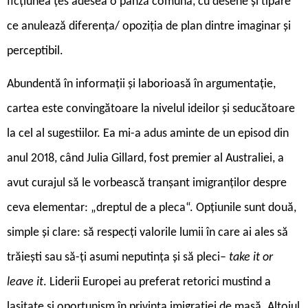
ficțiunea țes adesea o pânză comună, cu desene și tipare
ce anulează diferența/ opoziția de plan dintre imaginar și
perceptibil.
A
bundentă în informații și laborioasă în argumentație,
cartea este convingătoare la nivelul ideilor și seducătoare
la cel al sugestiilor. Ea mi-a adus aminte de un episod din
anul 2018, când Julia Gillard, fost premier al Australiei, a
avut curajul să le vorbească tranșant imigranților despre
ceva elementar: „dreptul de a pleca“. Opțiunile sunt două,
simple și clare: să respecți valorile lumii în care ai ales să
trăiești sau să-ți asumi neputința și să pleci–
take it or
leave it
. Liderii Europei au preferat retorici mustind a
lașitate și oportunism în privința imigrației de masă. Altoiul