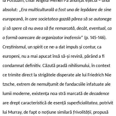
la Potsdam, chiar Angela Merkel i-a anunțat eșecul – unul
absolut: „
Era multiculturală a fost una de lepădare de sine
europeană, în care societatea-gazdă părea să se autonege
și să spere că nu avea să fie remarcată, decât, eventual, ca
o formă oarecare de organizator inofensiv
“ (p. 145-146).
Creștinismul, un spirit ce ne-a dat impuls și contur, ca
europeni, nu a mai apucat însă să-și revină, părând a fi
condamnat definitiv. Căzută pradă nihilismului, în context
ce trimite direct la strigătele disperate ale lui Friedrich Nie
tzsche, extrem de nemulțumit de fandacsiile infatuate ale
lumii moderne, existența noa stră marcată de
decadence
are drept caracteristică de esență
superficialitatea
, potrivit
lui Murray, de fapt o noțiune similară
frivolității
, propusă