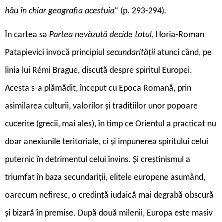
hău în chiar geografia acestuia
“ (p. 293-294).
În cartea sa
Partea nevăzută decide totul
, Horia-Roman
Patapievici invocă principiul
secundarității
atunci când, pe
linia lui Rémi Brague, discută despre spiritul Europei.
Acesta s-a plămădit, început cu Epoca Romană, prin
asimilarea culturii, valorilor și tradițiilor unor popoare
cucerite (grecii, mai ales), în timp ce Orientul a practicat nu
doar anexiunile teritoriale, ci și impunerea spiritului celui
puternic în detrimentul celui învins. Și creștinismul a
triumfat în baza secundariții, elitele europene asumând,
oarecum nefiresc, o credință iudaică mai degrabă obscură
și bizară în premise. După două milenii, Europa este masiv