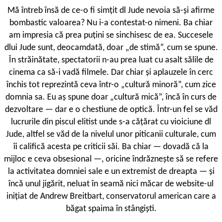
Mă întreb însă de ce-o fi simțit dl Jude nevoia să-și afirme
bombastic valoarea? Nu i-a contestat-o nimeni. Ba chiar
am impresia că prea puțini se sinchisesc de ea. Succesele
dlui Jude sunt, deocamdată, doar „de stimă”, cum se spune.
În străinătate, spectatorii n-au prea luat cu asalt sălile de
cinema ca să-i vadă filmele. Dar chiar și aplauzele în cerc
închis tot reprezintă ceva într-o „cultură minoră”, cum zice
domnia sa. Eu aș spune doar „cultură mică”, încă în curs de
dezvoltare — dar e o chestiune de optică. Într-un fel se văd
lucrurile din piscul elitist unde s-a cățărat cu vioiciune dl
Jude, altfel se văd de la nivelul unor piticanii culturale, cum
îi califică acesta pe criticii săi. Ba chiar — dovadă că la
mijloc e ceva obsesional —, oricine îndrăznește să se refere
la activitatea domniei sale e un extremist de dreapta — și
încă unul jigărit, neluat în seamă nici măcar de website-ul
inițiat de Andrew Breitbart, conservatorul american care a
băgat spaima în stângiști.