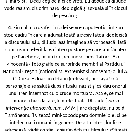
și marxist.” Dedu ­ceți de aici ce vreți. Eu deduc că dl Jude
vede rasism, dis ­criminare ideologică și sexuală și în ciocul
de pescăruș.
4. Finalul micro-afe ­rimiadei se vrea apoteotic: într-un
stop-cadru în care a adunat toată agresivitatea ideologică
a discursului său, dl Jude lasă imaginea să vorbească. Iată
cum m-am referit la ea într-o postare pe care am făcut-o
pe Facebook, pe un ton, recunosc, persiflator: „E o
«inocentă» fotografie ce surprinde membri ai Partidului
Național Creștin (naționalist, extremist și antisemit) al lui A.
C. Cuza. E doar un detaliu (irelevant, nu-i așa?) că
personajele se salută după ritualul nazist și că dau onorul
unui tren însemnat cu o cruce mortuară. Așa e, se mai
moare, chiar dacă ești intelectual… Dl. Jude [
într-o
intervenție ulterioară, n.m., M.M.
] are dreptate, nu pe dl
Tismăneanu îl vizează mini-capodopera domniei ale, ci pe
intelectualii români, în genere. De altminteri, lor li se
adresează, vădit cordial, chiar în debutul filmului: «Stimați