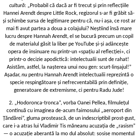
cultură
: „Probabil că dacă ar fi trecut și prin reflecțiile
Hannei Arendt despre Little Rock, regizorul s-ar fi grăbit să-
și schimbe sursa de legitimare pentru că, nu-i așa, ce rost ar
mai fi avut partea a doua a colajului? Neștiind însă mare
lucru despre Hannah Arendt, el se bucură precum un copil
de materialul găsit la liber pe YouTube și-și adâncește
opera de insinuare nu printr-un «spațiu al reflecției», ci
printr-o decizie apodictică: intelectualii sunt de rahat!
Asistăm, astfel, la nașterea unui nou gen: scurt-linșajul!”
Așadar,
nu
pentru Hannah Arendt intelectualii reprezintă o
specie respingătoare și nefrecventabilă prin definiție,
generatoare de extremisme, ci pentru Radu Jude!
2. „Hodoronca-tronca”, vorba Oanei Pellea, filmulețul
continuă cu imaginea de-acum faimosului „aeroport din
Țăndărei”, gluma prostească, de un indescriptibil prost-gust,
care i-a atras lui Vladimir Tis ­măneanu acuzația de „rasism”
— o acuzație aberantă la mo ­dul absolut: sosise momentul