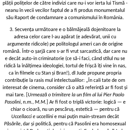
plății polițelor de către indivizi care nu-i vor ierta lui Tismă ­
neanu în vecii vecilor faptul de a fi produs monumentalul
său Raport de condamnare a comunismului în România.
3. Secvența următoare e o bălmăjeală dojenitoare la
adresa celor care l-au apărat (e adevărat, unii cu
argumente ridicole) pe politologul ameri ­can de origine
română. Într-o șarjă care s-ar fi vrut sarcastică, dar care nu
e decât auto-in ­criminatorie (ce să-i faci, când stilul nu se
ridică la înălțimea ideologiei, tortul de frișcă îți vine în nas,
ca în filmele cu Stan și Bran!), dl Jude propune propria
contribuție la rasis ­mul intelectualilor: „În cali ­tate de om
interesat de cinema, consider că o altă referință ar fi fost și
mai tare. [
Urmează o trimitere la un film al lui Pier Paolo
Pasolini
,
n.m., M.M.
] Ar fi fost o triplă victorie: logică — e
chiar o cioară, nu un pescăruș, estetică — pentru că
Uccellacci e uccellini
e mai puțin main-stream decât
Păsările
, dar și politică, pentru că Pasolini era homosexual