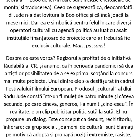
scofală — 2000 de lei (în care sunt incluse cheltuielile de
montaj și traducerea). Ceea ce sugerează că, deocamdată,
dl Jude n-a dat lovitura la Box-office și că încă joacă la
mese mici. Dar ea e simbolică pentru felul în care diverși
operatori culturali cu agendă politică au luat cu asalt
instituțiile finanțatoare de proiecte care-ar trebui să fie
exclusiv culturale.
Mais, passons
!
D
espre ce este vorba? Regizorul a profitat de o inițiativă
lăudabilă a ICR, și anume, ca în perioada pandemiei să dea
artiștilor posibilitatea de a se exprima, scoțând la concurs
mai multe proiecte. Unul dintre ele s-a desfășurat în cadrul
Festivalului Filmului European. Produsul „cultural” al dlui
Radu Jude constă într-un filmuleț de patru minute și câteva
secunde, pe care cineva, generos, l-a numit „cine-eseu”. În
realitate, e un clip publicitar politic sută la sută. El nu
propune un dialog. Este conceput ca denunț, rechizitoriu,
înfierare: ca grup social, „oamenii de cultură” sunt blamați
pe motiv că adoptă și propagă poziții extremiste, rasiste,