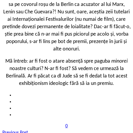
sa pe covorul roșu de la Berlin ca acuzator al lui Marx,
Lenin sau Che Guevara?! Nu sunt, oare, aceștia zeii tutelari
ai Internaționalei Festivalurilor (nu numai de film), care
pretinde dovezi permanente de loialitate? Dac-ar fi făcut-o,
știe prea bine că n-ar mai fi pus piciorul pe acolo și, vorba
poporului, s-ar fi lins pe bot de premii, prezențe în jurii și
alte onoruri.
Mă întreb: ar fi fost o atare absență spre paguba
minorei
noastre culturi? N-ar fi fost? Să vedem ce urmează la
Berlinală. Ar fi păcat ca dl Jude să se fi dedat la tot acest
exhibiționism ideologic fără să ia un premiu.
0
Previous Post