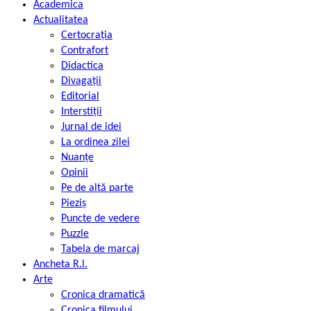
Academica
Actualitatea
Certocrația
Contrafort
Didactica
Divagații
Editorial
Interstiții
Jurnal de idei
La ordinea zilei
Nuanțe
Opinii
Pe de altă parte
Pieziș
Puncte de vedere
Puzzle
Tabela de marcaj
Ancheta R.l.
Arte
Cronica dramatică
Cronica filmului