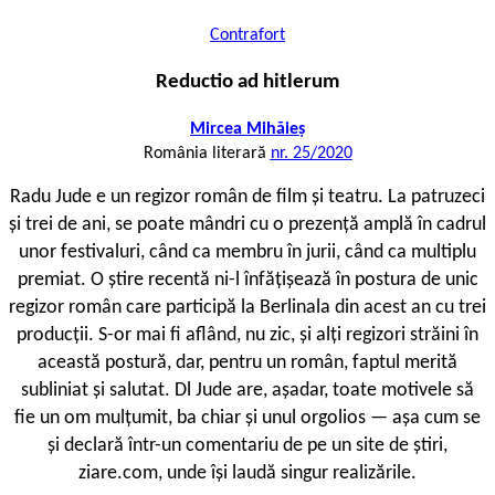
Contrafort
Reductio ad hitlerum
Mircea Mihăieș
România literară
nr. 25/2020
R
adu Jude e un regizor român de film și teatru. La patruzeci
și trei de ani, se poate mândri cu o prezență amplă în cadrul
unor festivaluri, când ca membru în jurii, când ca multiplu
premiat. O știre recentă ni-l înfățișează în postura de unic
regizor român care participă la Berlinala din acest an cu trei
producții. S-or mai fi aflând, nu zic, și alți regizori străini în
această postură, dar, pentru un român, faptul merită
subliniat și salutat. Dl Jude are, așadar, toate motivele să
fie un om mulțumit, ba chiar și unul orgolios — așa cum se
și declară într-un comentariu de pe un site de știri,
ziare.com, unde își laudă singur realizările.