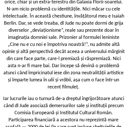
orice, chiar și un extra-terestru din Galaxia Florii-soarelui.
N-am nicio problemă cu identitățile. Nici măcar cu cele
intelectuale. În această chestiune, învățătorul meu e Isaiah
Berlin. Dar, se vede treaba, dl Jude nu poate dormi de grija
diverselor „deviaționisme”, reale sau prezente doar în
imaginația domniei sale. Prizonier al formulei leniniste
„Cine nu e cu noi e împotriva noastră!”, nu admite altă
opinie și altă perspectivă decât aceea a universului mărginit
din care face parte, care-l premiază și răspremiază. Nici
asta n-ar fi mare bai. Dar începe să devină o problemă
atunci când împricinatul iese din zona neutralității artistice
și împarte lumea în
ulii
și
vrăbii
, așa cum o face într-un
recent filmuleț.
Iar lucrurile iau o turnură de-a dreptul îngrijorătoare atunci
când dl Jude asociază demersurilor sale și instituții precum
Comisia Europeană și Institutul Cultural Român.
Participarea financiară a acestora nu reprezintă mare