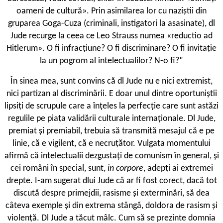
oameni de cultură». Prin asimilarea lor cu naziștii din
gruparea Goga-Cuza (criminali, instigatori la asasinate), dl
Jude recurge la ceea ce Leo Strauss numea «reductio ad
Hitlerum». O fi infracțiune? O fi discriminare? O fi invitație
la un pogrom al intelectualilor? N-o fi?”
Î
n sinea mea, sunt convins că dl Jude nu e nici extremist,
nici partizan al discriminării. E doar unul dintre oportuniștii
lipsiți de scrupule care a înțeles la perfecție care sunt astăzi
regulile pe piața validării culturale internaționale. Dl Jude,
premiat și premiabil, trebuia să transmită mesajul că e pe
linie, că e vigilent, că e necruțător. Vulgata momentului
afirmă că intelectualii dezgustați de comunism în general, și
cei români în special, sunt,
in corpore
, adepți ai extremei
drepte. I-am sugerat dlui Jude că ar fi fost corect, dacă tot
discută despre primejdii, rasisme și exterminări, să dea
câteva exemple și din extrema stângă, doldora de rasism și
violență. Dl Jude a tăcut mâlc. Cum să se prezinte domnia