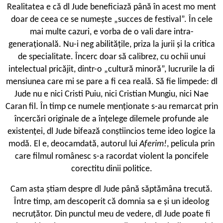
Realitatea e că dl Jude beneficiază până în acest mo ­ment
doar de ceea ce se numește „succes de festival”. În cele
mai multe cazuri, e vorba de o vali ­dare intra-
generațională. Nu-i neg abilitățile, priza la jurii și la critica
de specialitate. Încerc doar să calibrez, cu ochii unui
intelectual pricăjit, dintr-o „cultură minoră”, lucrurile la di
mensiunea care mi se pare a fi cea reală. Să fie limpede: dl
Jude nu e nici Cristi Puiu, nici Cristian Mungiu, nici Nae
Caran ­fil. În timp ce numele menționate s-au remarcat prin
încercări originale de a înțelege dilemele profunde ale
existenței, dl Jude bifează conștiincios teme ideo ­logice la
modă. El e, deocamdată, autorul lui
Aferim!
, pelicula prin
care filmul românesc s-a racordat violent la poncifele
corectitu ­dinii politice.
Cam asta știam despre dl Jude până săptămâna trecută.
Între timp, am descoperit că domnia sa e și un ideolog
necruțător. Din punctul meu de vedere, dl Jude poate fi