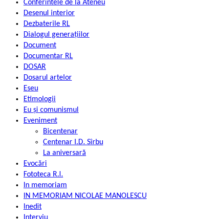
Conferintele de la Ateneu
Desenul interior
Dezbaterile RL
Dialogul generațiilor
Document
Documentar RL
DOSAR
Dosarul artelor
Eseu
Etimologii
Eu și comunismul
Eveniment
Bicentenar
Centenar I.D. Sîrbu
La aniversară
Evocări
Fototeca R.l.
In memoriam
IN MEMORIAM NICOLAE MANOLESCU
Inedit
Interviu