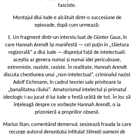
fasciste.
Montajul dlui Jude e alcătuit dintr-o succesiune de
episoade, după cum urmează:
1. Un fragment dintr-un interviu luat de Günter Gaus, în
care Hannah Arendt își manifestă — cel puțin în „tăietura
regizorală” a dlui Jude — disprețul față de intelectuali:
aceștia ar genera numai și numai idei periculoase,
extremiste, naziste, rasiste. În realitate, Hannah Arendt
discuta chestiunea unui „non-intelectual”, criminalul nazist
Adolf Eichmann, în cadrul teoriei sale privitoare la
„banalitatea răului”. Amatorismul intelectul și primatul
ideologic i-au jucat d-lui Jude o festă urâtă de tot. În loc să
înțeleagă despre ce vorbește Hannah Arendt, o ia
prizonieră a propriilor obsesii.
Marius Stan, comentând demersul, sesizează frauda la care
recurge autorul denunțului intitulat
Stimați oameni de