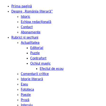
Prima pagină
Despre „România literară”
Istoric
Echipa redacțională
Contact
Abonamente
Rubrici și secțiuni
Actualitatea
Editorial
Puzzle
Contrafort
Ochiul magic
Efectul de ecou
Comentarii critice
Istorie literară
Eseu
Fototeca
Poezie
Proză
Interviu