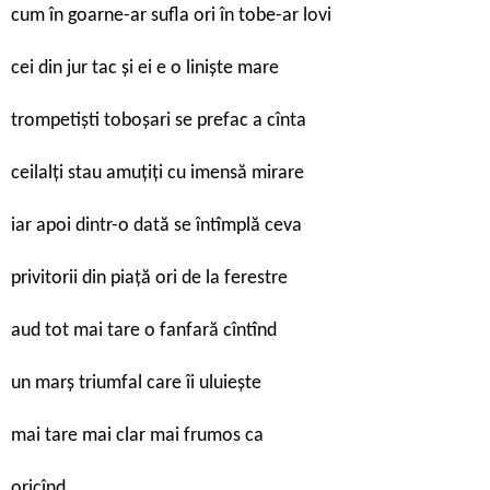
cum în goarne-ar sufla ori în tobe-ar lovi
cei din jur tac și ei e o liniște mare
trompetiști toboșari se prefac a cînta
ceilalți stau amuțiți cu imensă mirare
iar apoi dintr-o dată se întîmplă ceva
privitorii din piață ori de la ferestre
aud tot mai tare o fanfară cîntînd
un marș triumfal care îi uluiește
mai tare mai clar mai frumos ca
oricînd