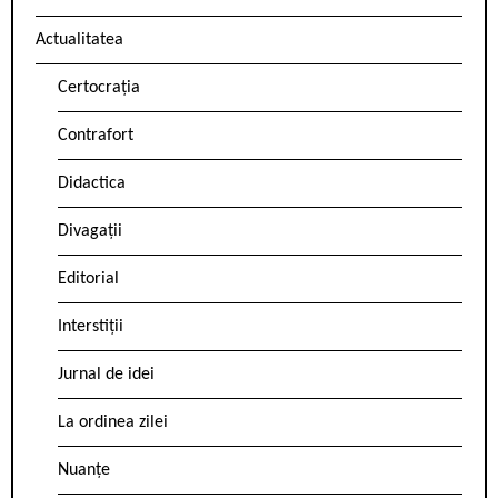
Actualitatea
Certocrația
Contrafort
Didactica
Divagații
Editorial
Interstiții
Jurnal de idei
La ordinea zilei
Nuanțe