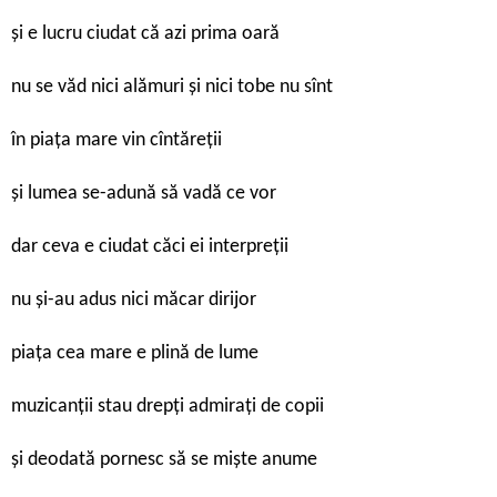
și e lucru ciudat că azi prima oară
nu se văd nici alămuri și nici tobe nu sînt
în piața mare vin cîntăreții
și lumea se-adună să vadă ce vor
dar ceva e ciudat căci ei interpreții
nu și-au adus nici măcar dirijor
piața cea mare e plină de lume
muzicanții stau drepți admirați de copii
și deodată pornesc să se miște anume