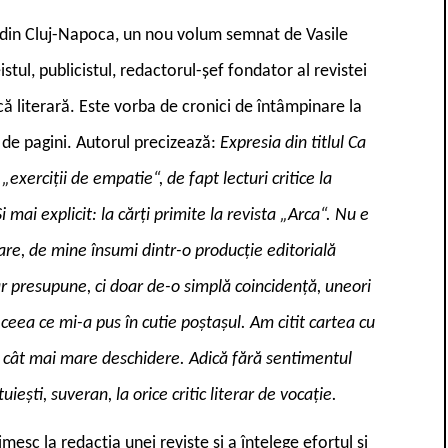
ă din Cluj-Napoca, un nou volum semnat de Vasile
istul, publicistul, redactorul-șef fondator al revistei
ică literară. Este vorba de cronici de întâmpinare la
2 de pagini. Autorul precizează:
Expresia din titlul Ca
„exerciții de empatie“, de fapt lecturi critice la
i mai explicit: la cărți primite la revista „Arca“. Nu e
tare, de mine însumi dintr-o producție editorială
r presupune, ci doar de-o simplă coincidență, uneori
și ceea ce mi-a pus în cutie poștașul. Am citit cartea cu
 o cât mai mare deschidere. Adică fără sentimentul
ntuiești, suveran, la orice critic literar de vocație.
imesc la redacția unei reviste și a înțelege efortul și