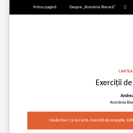
Prima pagină
Despre „România literară”
CARTEA 
Exerciții d
Andrea
România lite
Vasile Dan: Ca la Carte. Exerciții de empatie, E