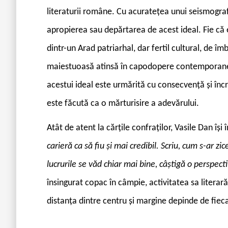
literaturii române. Cu acuratețea unui seismograf
apropierea sau depărtarea de acest ideal. Fie că
dintr-un Arad patriarhal, dar fertil cultural, de î
maiestuoasă atinsă în capodopere contemporane or
acestui ideal este urmărită cu consecvență și înc
este făcută ca o mărturisire a adevărului.
Atât de atent la cărțile confraților, Vasile Dan își 
carieră ca să fiu și mai credibil. Scriu, cum s-ar 
lucrurile se văd chiar mai bine, câștigă o perspec
însingurat copac în câmpie, activitatea sa litera
distanța dintre centru și margine depinde de fieca