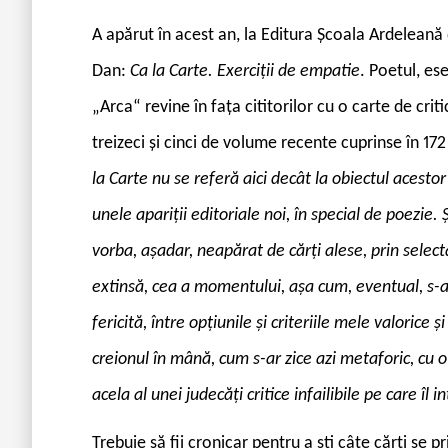
A
apărut în acest an, la Editura Școala Ardelean
Dan:
Ca la Carte. Exerciții de empatie
. Poetul, ese
„Arca“ revine în fața cititorilor cu o carte de crit
treizeci și cinci de volume recente cuprinse în 17
la Carte nu se referă aici decât la obiectul acestor 
unele apariții editoriale noi, în special de poezie. Ș
vorba, așadar, neapărat de cărți alese, prin selec
extinsă, cea a momentului, așa cum, eventual, s-a
fericită, între opțiunile și criteriile mele valorice 
creionul în mână, cum s-ar zice azi metaforic, cu
acela al unei judecăți critice infailibile pe care îl i
Trebuie să fii cronicar pentru a ști câte cărți se pr