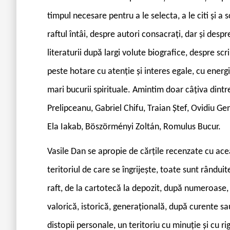
timpul necesare pentru a le selecta, a le citi și a 
raftul întâi, despre autori consacrați, dar și despr
literaturii după largi volute biografice, despre scr
peste hotare cu atenție și interes egale, cu energ
mari bucurii spirituale. Amintim doar câțiva dintre
Prelipceanu, Gabriel Chifu, Traian Ștef, Ovidiu G
Ela Iakab, Böszörményi Zoltán, Romulus Bucur.
Vasile Dan se apropie de cărțile recenzate cu acea
teritoriul de care se îngrijește, toate sunt rânduit
raft, de la cartotecă la depozit, după numeroase
valorică, istorică, generațională, după curente sau
distopii personale, un teritoriu cu minuție și cu ri