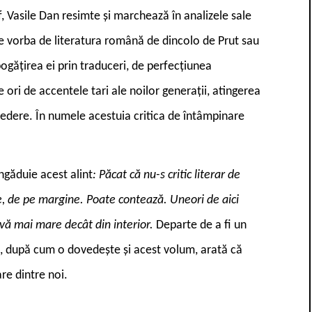
, Vasile Dan resimte și marchează în analizele sale
 e vorba de literatura română de dincolo de Prut sau
mbogățirea ei prin traduceri, de perfecțiunea
i de accentele tari ale noilor generații, atingerea
redere. În numele acestuia critica de întâmpinare
îngăduie acest alint
: Păcat că nu-s critic literar de
zice, de pe margine. Poate contează. Uneori de aici
tivă mai mare decât din interior.
Departe de a fi un
ră, după cum o dovedește și acest volum, arată că
re dintre noi.