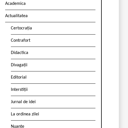
Academica
Actualitatea
Certocrația
Contrafort
Didactica
Divagații
Editorial
Interstiții
Jurnal de idei
La ordinea zilei
Nuanțe