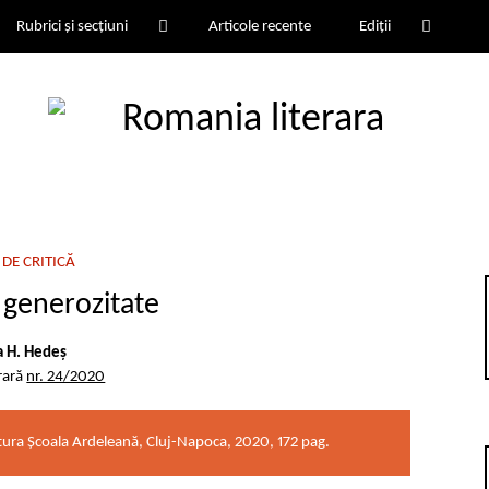
Rubrici și secțiuni
Articole recente
Ediții
DE CRITICĂ
e generozitate
 H. Hedeș
rară
nr. 24/2020
ditura Școala Ardeleană, Cluj-Napoca, 2020, 172 pag.