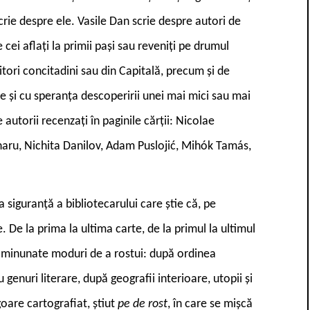
scrie despre ele. Vasile Dan scrie despre autori de
e cei aflați la primii pași sau reveniți pe drumul
iitori concitadini sau din Capitală, precum și de
ie și cu speranța descoperirii unei mai mici sau mai
 autorii recenzați în paginile cărții: Nicolae
enaru, Nichita Danilov, Adam Puslojić, Mihók Tamás,
 siguranță a bibliotecarului care știe că, pe
e. De la prima la ultima carte, de la primul la ultimul
, minunate moduri de a rostui: după ordinea
 genuri literare, după geografii interioare, utopii și
goare cartografiat, știut
pe de rost
, în care se mișcă