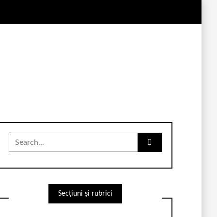
Search
for:
Secțiuni și rubrici