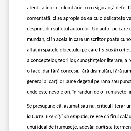
atent ca într-o columbărie, cu o siguranță defel t
comentată, ci se apropie de ea cu o delicatețe vec
desprins din sufletul autorului. Un autor pe care cri
mundan, ci în acela în care un scriitor poate cunoaș
aflat în spatele obiectului pe care l-
a pus în cutie
a conceptelor, teoriilor, cunoștințelor literare, a
o face, dar fără concesii, fără disimulări, fără j
general al cărților pune degetul pe rana sau punctu
unde este nevoie ori, în rânduri de o frumusețe li
Se presupune că, asumat sau nu, criticul literar 
la Carte. Exerciții de empatie,
reiese că firul călă
unui ideal de frumusețe, adevăr,
puritate
(termen 