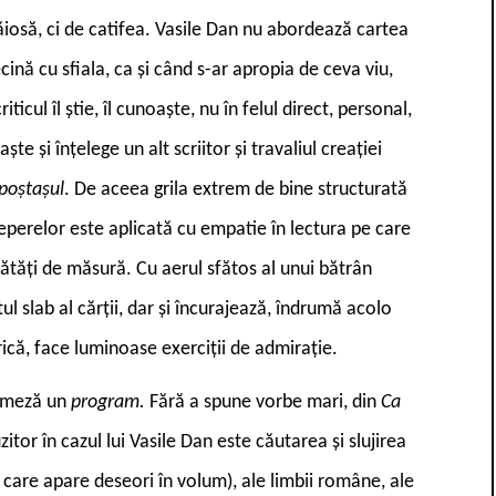
ăiosă, ci de catifea. Vasile Dan nu abordează cartea
ină cu sfiala, ca și când s-ar apropia de ceva viu,
ticul îl știe, îl cunoaște, nu în felul direct, personal,
te și înțelege un alt scriitor și travaliul creației
 poștașul
. De aceea grila extrem de bine structurată
 reperelor este aplicată cu empatie în lectura pe care
umătăți de măsură. Cu aerul sfătos al unui bătrân
l slab al cărții, dar și încurajează, îndrumă acolo
rică, face luminoase exerciții de admirație.
urmeză un
program.
Fără a spune vorbe mari, din
Ca
uzitor în cazul lui Vasile Dan este căutarea și slujirea
care apare deseori în volum), ale limbii române, ale