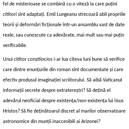
fel de misterioase se combină cu o viteză la care puțini
cititori sînt adaptați. Emil Lungeanu strecoară abil propriile
teorii și deformări ficționale într-un ansamblu vast de date
reale, sau cunoscute ca adevărate, mai mult sau mai puțin
verificabile.
Unui cititor conștiincios i-ar lua cîteva luni bune să verifice
care dintre enunțurile din roman sînt documentate și care
efectiv produsul imaginației scriitorului. Să aibă Vaticanul
informații secrete despre extratereștri? Să dețină el
adevărul neoficial despre existența/non-existența lui Iisus
Hristos? Să fie deținătoarul discret al marilor observatoare
astronomice din munții inaccesibili ai Arizonei?