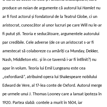
produce un noian de argumente că autorul lui
Hamlet
nu
ar fi fost actorul și fondatorul de la Teatrul Globe, ci un
aristocrat, cunoscător al unor lucruri pe care Will nu le-ar
fi putut ști. Teoria e seducătoare, argumentele autorului
par credibile. Cele adverse (de ce un aristocrat s-ar fi
amestecat să colaboreze cu amărîți ca Munday, Dekker,
Nash, Middleton etc. și în ce tavernă i-ar fi întîlnit?) nu
apar în volum. Teoria lui Emil Lungeanu este cea
„oxfordiană“, atribuind opera lui Shakespeare nobilului
Edward de Vere, al 17-lea conte de Oxford. Autorul merge
pe urmele unui J. Thomas Looney care a lansat ipoteza în
1920. Partea slabă: contele a murit în 1604, iar