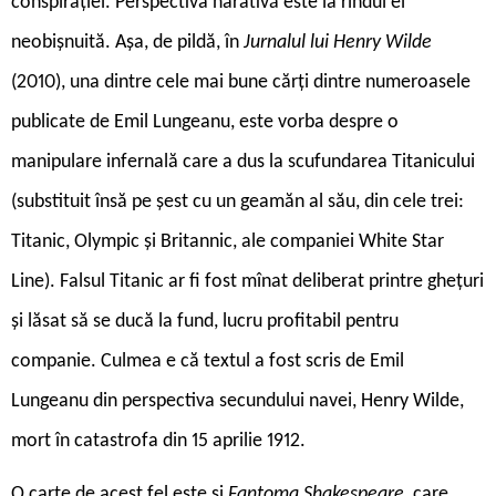
conspirației. Perspectiva narativă este la rîndul ei
neobișnuită. Așa, de pildă, în
Jurnalul lui Henry Wilde
(2010), una dintre cele mai bune cărți dintre numeroasele
publicate de Emil Lungeanu, este vorba despre o
manipulare infernală care a dus la scufundarea Titanicului
(substituit însă pe șest cu un geamăn al său, din cele trei:
Titanic, Olympic și Britannic, ale companiei White Star
Line). Falsul Titanic ar fi fost mînat deliberat printre ghețuri
și lăsat să se ducă la fund, lucru profitabil pentru
companie. Culmea e că textul a fost scris de Emil
Lungeanu din perspectiva secundului navei, Henry Wilde,
mort în catastrofa din 15 aprilie 1912.
O carte de acest fel este și
Fantoma Shakespeare
, care