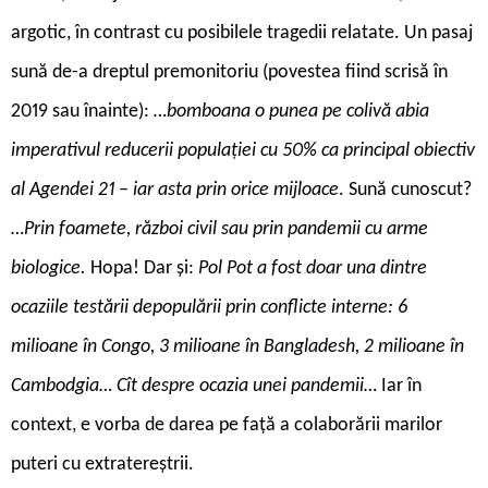
argotic, în contrast cu posibilele tragedii relatate. Un pasaj
sună de-a dreptul premonitoriu (povestea fiind scrisă în
2019 sau înainte):
…bomboana o punea pe colivă abia
imperativul reducerii populației cu 50% ca principal obiectiv
al Agendei 21 – iar asta prin orice mijloace
. Sună cunoscut?
…Prin foamete, război civil sau prin pandemii cu arme
biologice.
Hopa! Dar și:
Pol Pot a fost doar una dintre
ocaziile testării depopulării prin conflicte interne: 6
milioane în Congo, 3 milioane în Bangladesh, 2 milioane în
Cambodgia… Cît despre ocazia unei pandemii…
Iar în
context, e vorba de darea pe față a colaborării marilor
puteri cu extratereștrii.