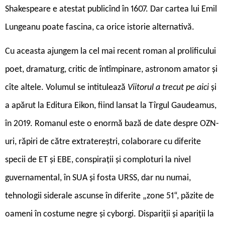
Shakespeare e atestat publicînd în 1607. Dar cartea lui Emil
Lungeanu poate fascina, ca orice istorie alternativă.
Cu aceasta ajungem la cel mai recent roman al prolificului
poet, dramaturg, critic de întîmpinare, astronom amator și
cîte altele. Volumul se intitulează
Viitorul a trecut pe aici
și
a apărut la Editura Eikon, fiind lansat la Tîrgul Gaudeamus,
în 2019. Romanul este o enormă bază de date despre OZN-
uri, răpiri de către extratereștri, colaborare cu diferite
specii de ET și EBE, conspirații și comploturi la nivel
guvernamental, în SUA și fosta URSS, dar nu numai,
tehnologii siderale ascunse în diferite „zone 51“, păzite de
oameni în costume negre și cyborgi. Dispariții și apariții la