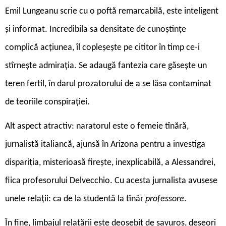
Emil Lungeanu scrie cu o poftă remarcabilă, este inteligent
și informat. Incredibila sa densitate de cunoștințe
complică acțiunea, îl copleșește pe cititor în timp ce-i
stîrnește admirația. Se adaugă fantezia care găsește un
teren fertil, în darul prozatorului de a se lăsa contaminat
de teoriile conspirației.
Alt aspect atractiv: naratorul este o femeie tînără,
jurnalistă italiancă, ajunsă în Arizona pentru a investiga
dispariția, misterioasă firește, inexplicabilă, a Alessandrei,
fiica profesorului Delvecchio. Cu acesta jurnalista avusese
unele relații: ca de la studentă la tînăr
professore
.
În fine, limbajul relatării este deosebit de savuros, deseori