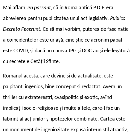
Mai aflăm,
en passant
, că în Roma antică P.D.F. era
abrevierea pentru publicitatea unui act legislativ:
Publico
Decreto Fecerunt
. Ce să mai vorbim, puterea de fascinație
a coincidențelor este uriașă, cine știe ce acronim papal
este COVID, și dacă nu cumva JPG și DOC au și ele legătură
cu secretele Cetății Sfinte.
Romanul acesta, care devine și de actualitate, este
palpitant, ingenios, bine conceput și redactat. Avem un
thriller cu extratereștri, cvasipolitic și exotic, avînd
implicații socio-religioase și multe altele, care-l fac un
labirint al acțiunilor și ipotezelor combinate. Cartea este
un monument de ingeniozitate expusă într-un stil atractiv,