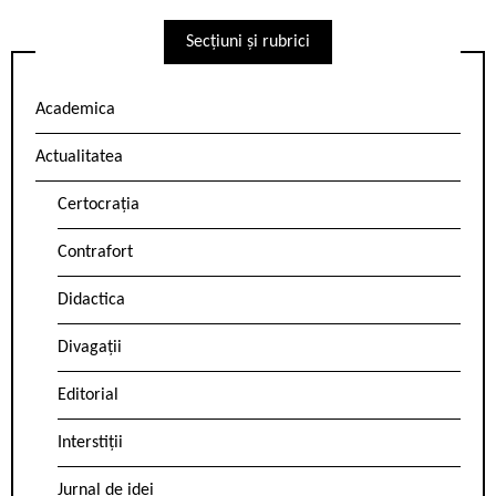
Secțiuni și rubrici
Academica
Actualitatea
Certocrația
Contrafort
Didactica
Divagații
Editorial
Interstiții
Jurnal de idei