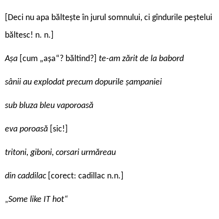
[Deci nu apa băltește în jurul somnului, ci gîndurile peștelui
băltesc! n. n.]
Așa
[cum „așa“? băltind?]
te-am zărit de la babord
sânii au explodat precum dopurile șampaniei
sub bluza bleu vaporoasă
eva poroasă
[sic!]
tritoni, giboni, corsari urmăreau
din caddilac
[corect: cadillac n.n.]
Some like IT hot“
„