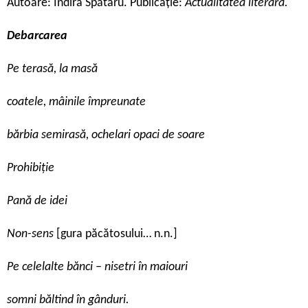
Autoare: Indira Spătaru. Publicație:
Actualitatea literară.
Debarcarea
Pe terasă, la masă
coatele, mâinile împreunate
bărbia semirasă, ochelari opaci de soare
Prohibiție
Pană de idei
Non-sens
[gura păcătosului… n.n.]
Pe celelalte bănci – nisetri în maiouri
somni băltind în gânduri.