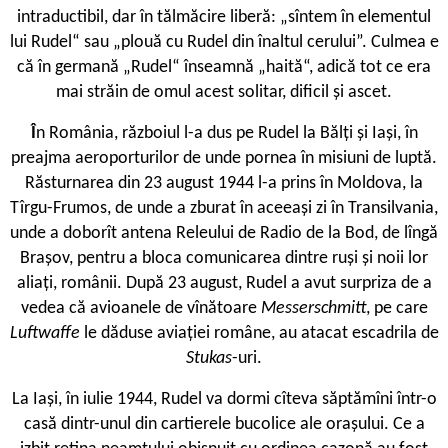
intraductibil, dar în tălmăcire liberă: „sîntem în elementul
lui Rudel“ sau „plouă cu Rudel din înaltul cerului”. Culmea e
că în germană „Rudel“ înseamnă „haită“, adică tot ce era
mai străin de omul acest solitar, dificil şi ascet.
Î
n România, războiul l-a dus pe Rudel la Bălţi şi Iaşi, în
preajma aeroporturilor de unde pornea în misiuni de luptă.
Răsturnarea din 23 august 1944 l-a prins în Moldova, la
Tîrgu-Frumos, de unde a zburat în aceeaşi zi în Transilvania,
unde a doborît antena Releului de Radio de la Bod, de lîngă
Braşov, pentru a bloca comunicarea dintre ruşi şi noii lor
aliaţi, românii. După 23 august, Rudel a avut surpriza de a
vedea că avioanele de vînătoare
Messerschmitt
, pe care
Luftwaffe
le dăduse aviaţiei române, au atacat escadrila de
Stukas
-uri.
La Iaşi, în iulie 1944, Rudel va dormi cîteva săptămîni într-o
casă dintr-unul din cartierele bucolice ale oraşului. Ce a