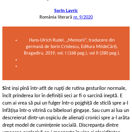
Sorin Lavric
România literară
nr. 9/2020
Hans-Ulrich Rudel, „Memorii”, traducere din
germană de Sorin Cristescu, Editura MiideCărţi,
Bragadiru, 2019, vol. I (168 pag.), vol II (280 pag.).
S
înt inşi pînă într-atît de rupţi de rutina gesturilor normale,
încît prinderea lor în definiţii seci ar fi o sarcină ineptă. E
cum ai vrea să pui un fulger într-o pojghiţă de sticlă spre a-l
înfăţişa într-o vitrină cu bibelouri gingaşe. Sau cum ai lua un
descreierat dintr-un ospiciu de alienaţi cronici spre a-l arăta
drept model de cuminţenie socială. Discrepanţa dintre