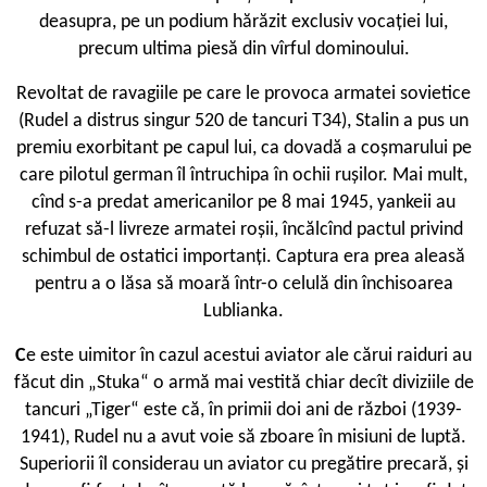
deasupra, pe un podium hărăzit exclusiv vocaţiei lui,
precum ultima piesă din vîrful dominoului.
Revoltat de ravagiile pe care le provoca armatei sovietice
(Rudel a distrus singur 520 de tancuri T34), Stalin a pus un
premiu exorbitant pe capul lui, ca dovadă a coşmarului pe
care pilotul german îl întruchipa în ochii ruşilor. Mai mult,
cînd s-a predat americanilor pe 8 mai 1945, yankeii au
refuzat să-l livreze armatei roşii, încălcînd pactul privind
schimbul de ostatici importanţi. Captura era prea aleasă
pentru a o lăsa să moară într-o celulă din închisoarea
Lublianka.
C
e este uimitor în cazul acestui aviator ale cărui raiduri au
făcut din „Stuka“ o armă mai vestită chiar decît diviziile de
tancuri „Tiger“ este că, în primii doi ani de război (1939-
1941), Rudel nu a avut voie să zboare în misiuni de luptă.
Superiorii îl considerau un aviator cu pregătire precară, şi