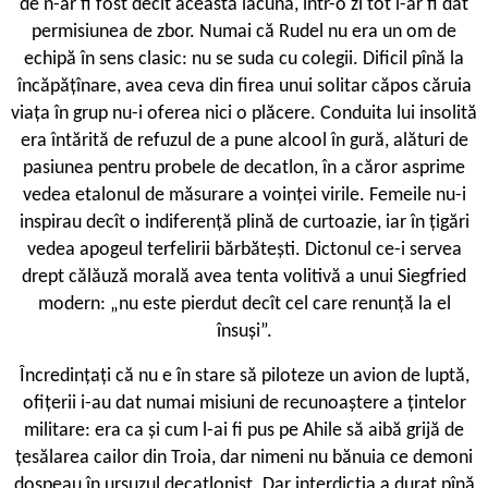
de n-ar fi fost decît această lacună, într-o zi tot i-ar fi dat
permisiunea de zbor. Numai că Rudel nu era un om de
echipă în sens clasic: nu se suda cu colegii. Dificil pînă la
încăpăţînare, avea ceva din firea unui solitar căpos căruia
viaţa în grup nu-i oferea nici o plăcere. Conduita lui insolită
era întărită de refuzul de a pune alcool în gură, alături de
pasiunea pentru probele de decatlon, în a căror asprime
vedea etalonul de măsurare a voinţei virile. Femeile nu-i
inspirau decît o indiferenţă plină de curtoazie, iar în ţigări
vedea apogeul terfelirii bărbăteşti. Dictonul ce-i servea
drept călăuză morală avea tenta volitivă a unui Siegfried
modern: „nu este pierdut decît cel care renunţă la el
însuşi”.
Încredinţaţi că nu e în stare să piloteze un avion de luptă,
ofițerii i-au dat numai misiuni de recunoaştere a ţintelor
militare: era ca şi cum l-ai fi pus pe Ahile să aibă grijă de
ţesălarea cailor din Troia, dar nimeni nu bănuia ce demoni
dospeau în ursuzul decatlonist. Dar interdicţia a durat pînă