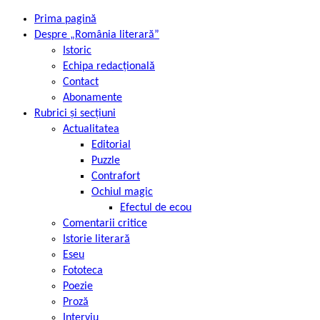
Prima pagină
Despre „România literară”
Istoric
Echipa redacțională
Contact
Abonamente
Rubrici și secțiuni
Actualitatea
Editorial
Puzzle
Contrafort
Ochiul magic
Efectul de ecou
Comentarii critice
Istorie literară
Eseu
Fototeca
Poezie
Proză
Interviu