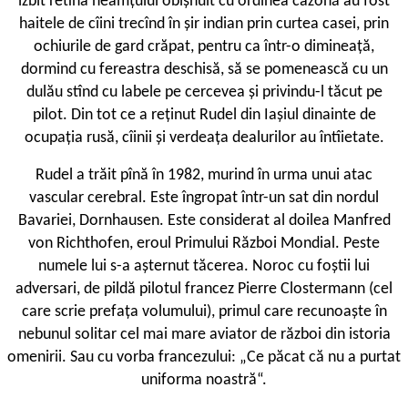
izbit retina neamţului obişnuit cu ordinea cazonă au fost
haitele de cîini trecînd în şir indian prin curtea casei, prin
ochiurile de gard crăpat, pentru ca într-o dimineaţă,
dormind cu fereastra deschisă, să se pomenească cu un
dulău stînd cu labele pe cercevea şi privindu-l tăcut pe
pilot. Din tot ce a reţinut Rudel din Iaşiul dinainte de
ocupaţia rusă, cîinii şi verdeaţa dealurilor au întîietate.
Rudel a trăit pînă în 1982, murind în urma unui atac
vascular cerebral. Este îngropat într-un sat din nordul
Bavariei, Dornhausen. Este considerat al doilea Manfred
von Richthofen, eroul Primului Război Mondial. Peste
numele lui s-a așternut tăcerea. Noroc cu foştii lui
adversari, de pildă pilotul francez Pierre Clostermann (cel
care scrie prefaţa volumului), primul care recunoaşte în
nebunul solitar cel mai mare aviator de război din istoria
omenirii. Sau cu vorba francezului: „Ce păcat că nu a purtat
uniforma noastră“.