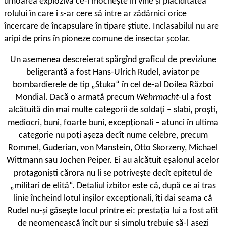
umoarea explozivă ce-i mocneşte în vine şi placiditatea
rolului în care i s-ar cere să intre ar zădărnici orice
încercare de încapsulare în tipare ştiute. Inclasabilul nu are
aripi de prins în pioneze comune de insectar şcolar.
Un asemenea descreierat spărgînd graficul de previziune
beligerantă a fost Hans-Ulrich Rudel, aviator pe
bombardierele de tip „Stuka“ în cel de-al Doilea Război
Mondial. Dacă o armată precum
Wehrmacht
-ul a fost
alcătuită din mai multe categorii de soldaţi – slabi, proşti,
mediocri, buni, foarte buni, excepţionali – atunci în ultima
categorie nu poţi aşeza decît nume celebre, precum
Rommel, Guderian, von Manstein, Otto Skorzeny, Michael
Wittmann sau Jochen Peiper. Ei au alcătuit eşalonul acelor
protagonişti cărora nu li se potriveşte decît epitetul de
„militari de elită“. Detaliul izbitor este că, după ce ai tras
linie încheind lotul inşilor excepţionali, îţi dai seama că
Rudel nu-şi găseşte locul printre ei: prestaţia lui a fost atît
de neomenească încît pur şi simplu trebuie să-l aşezi