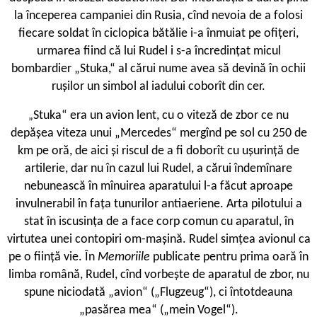
la începerea campaniei din Rusia, cînd nevoia de a folosi
fiecare soldat în ciclopica bătălie i-a înmuiat pe ofiţeri,
urmarea fiind că lui Rudel i s-a încredinţat micul
bombardier „Stuka,“ al cărui nume avea să devină în ochii
ruşilor un simbol al iadului coborît din cer.
Stuka“ era un avion lent, cu o viteză de zbor ce nu
„
depăşea viteza unui „Mercedes“ mergînd pe sol cu 250 de
km pe oră, de aici şi riscul de a fi doborît cu uşurinţă de
artilerie, dar nu în cazul lui Rudel, a cărui îndemînare
nebunească în mînuirea aparatului l-a făcut aproape
invulnerabil în faţa tunurilor antiaeriene. Arta pilotului a
stat în iscusinţa de a face corp comun cu aparatul, în
virtutea unei contopiri om-maşină. Rudel simţea avionul ca
pe o fiinţă vie. În
Memoriile
publicate pentru prima oară în
limba română, Rudel, cînd vorbeşte de aparatul de zbor, nu
spune niciodată „avion“ („Flugzeug“), ci întotdeauna
„pasărea mea“ („mein Vogel“).