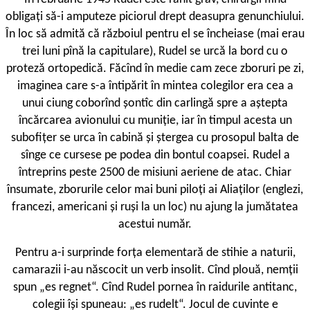
obligaţi să-i amputeze piciorul drept deasupra genunchiului.
În loc să admită că războiul pentru el se încheiase (mai erau
trei luni pînă la capitulare), Rudel se urcă la bord cu o
proteză ortopedică. Făcînd în medie cam zece zboruri pe zi,
imaginea care s-a întipărit în mintea colegilor era cea a
unui ciung coborînd şontîc din carlingă spre a aştepta
încărcarea avionului cu muniţie, iar în timpul acesta un
subofiţer se urca în cabină şi ştergea cu prosopul balta de
sînge ce cursese pe podea din bontul coapsei. Rudel a
întreprins peste 2500 de misiuni aeriene de atac. Chiar
însumate, zborurile celor mai buni piloţi ai Aliaţilor (englezi,
francezi, americani şi ruşi la un loc) nu ajung la jumătatea
acestui număr.
Pentru a-i surprinde forţa elementară de stihie a naturii,
camarazii i-au născocit un verb insolit. Cînd plouă, nemţii
spun „es regnet“. Cînd Rudel pornea în raidurile antitanc,
colegii îşi spuneau: „es rudelt“. Jocul de cuvinte e