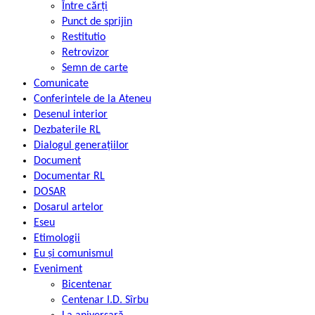
Între cărți
Punct de sprijin
Restitutio
Retrovizor
Semn de carte
Comunicate
Conferintele de la Ateneu
Desenul interior
Dezbaterile RL
Dialogul generațiilor
Document
Documentar RL
DOSAR
Dosarul artelor
Eseu
Etimologii
Eu și comunismul
Eveniment
Bicentenar
Centenar I.D. Sîrbu