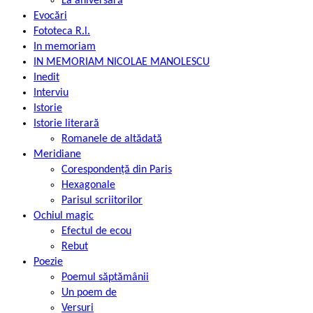
La aniversară
Evocări
Fototeca R.l.
In memoriam
IN MEMORIAM NICOLAE MANOLESCU
Inedit
Interviu
Istorie
Istorie literară
Romanele de altădată
Meridiane
Corespondență din Paris
Hexagonale
Parisul scriitorilor
Ochiul magic
Efectul de ecou
Rebut
Poezie
Poemul săptămânii
Un poem de
Versuri