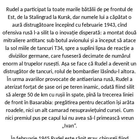
Rudel a participat la toate marile bătălii de pe frontul de
Est, de la Stalingrad la Kursk, dar numele lui a căpătat o
aură distrugătoare începînd cu februarie 1943, cînd
ofensiva rusă l-a silit la o inovaţie disperată: a montat două
mitraliere antitanc sub botul avionului şi a început să atace
la sol miile de tancuri T34, spre a suplini lipsa de reacţie a
diviziilor germane, care fuseseră decimate de numărul
enorm al trupelor ruseşti. Aşa se face că Rudel a devenit un
distrugător de tancuri, rolul de bombardier lăsîndu-l altora.
În urma avariilor provocate de antiaeriana rusă, Rudel a
aterizat forţat de şase ori pe teren inamic, odată fiind silit
să alerge 50 de km cu ruşii în spate, pînă la trecerea liniei
de front în Basarabia: pregătirea pentru decatlon îşi arăta
roadele, nici un alt camarad nesupravieţuind cursei. Cum
nici premiul pus pe capul lui nu avea să-l primească vreun
„Ivan“.
În februarie 1945 Rudel este rănit grav, chirurgii fiind