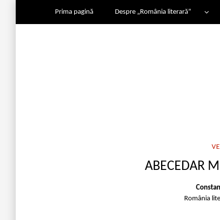
Prima pagină
Despre „România literară”
VE
ABECEDAR MI
Constan
România lit