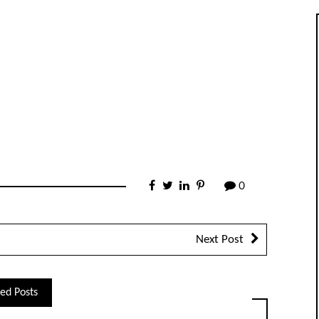
0
Next Post
ed Posts