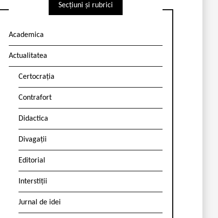
Secțiuni și rubrici
Academica
Actualitatea
Certocrația
Contrafort
Didactica
Divagații
Editorial
Interstiții
Jurnal de idei