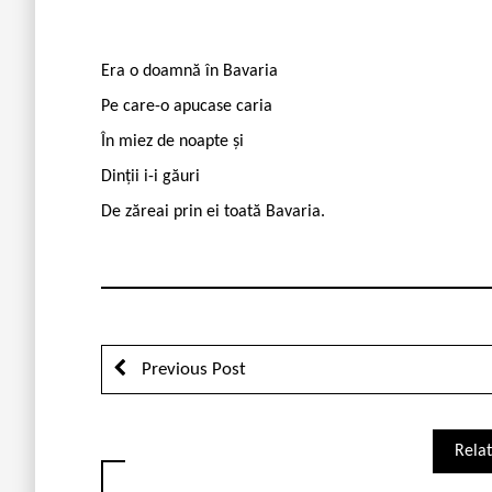
Era o doamnă în Bavaria
Pe care-o apucase caria
În miez de noapte și
Dinții i-i găuri
De zăreai prin ei toată Bavaria.
Previous Post
Relat