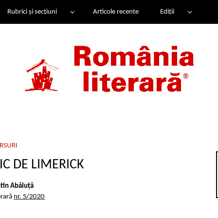
Rubrici și secțiuni
Articole recente
Ediții
RSURI
C DE LIMERICK
tin Abăluță
erară
nr. 5/2020