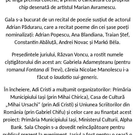
pe lîngă premiul cuvenit, a primit o caricatură cu propriul
chip desenată de artistul Marian Avramescu.
Gala s-a bucurat de un recital de poezie susțiut de actorul
Adrian Păduraru, care a recitat poeme din cei șase poeți
nominalizați: Adrian Popescu, Ana Blandiana, Traian Ștef,
Constantin Abăluță, Andrei Novac și Markó Béla.
Președintele juriului, Răzvan Voncu, a rostit numele
cîștigătorului din acest an: Gabriela Adameșteanu (pentru
romanul
Fontana di Trevi
), căreia Nicolae Manolescu i-a
făcut o
laudatio sui-generis
.
În încheiere, Adi Cristi a mulțumit organizatorilor: Primăria
Municipiului Iași (prin Mihai Chirica), Casa de Cultură
„Mihai Ursachi“ (prin Adi Cristi) și Uniunea Scriitorilor din
România (prin Gabriel Chifu) și celor care au finanțat acest
proiect: Primăria Municipiului Iași, Ministerul Culturii, Alpha
Bank. Sala Chopin s-a dovedit neîncăpătoare pentru