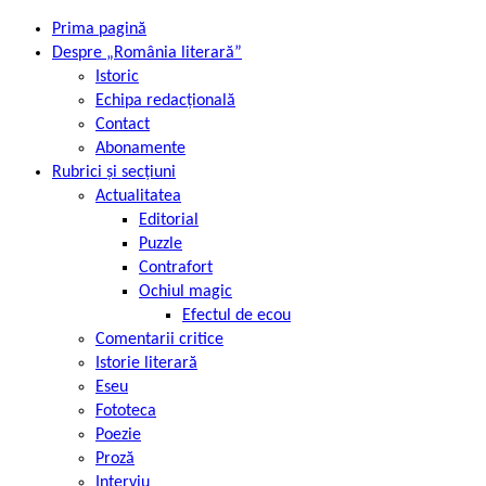
Prima pagină
Despre „România literară”
Istoric
Echipa redacțională
Contact
Abonamente
Rubrici și secțiuni
Actualitatea
Editorial
Puzzle
Contrafort
Ochiul magic
Efectul de ecou
Comentarii critice
Istorie literară
Eseu
Fototeca
Poezie
Proză
Interviu