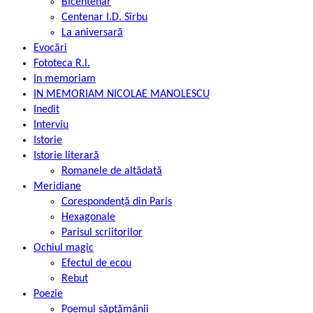
Bicentenar
Centenar I.D. Sîrbu
La aniversară
Evocări
Fototeca R.l.
In memoriam
IN MEMORIAM NICOLAE MANOLESCU
Inedit
Interviu
Istorie
Istorie literară
Romanele de altădată
Meridiane
Corespondență din Paris
Hexagonale
Parisul scriitorilor
Ochiul magic
Efectul de ecou
Rebut
Poezie
Poemul săptămânii