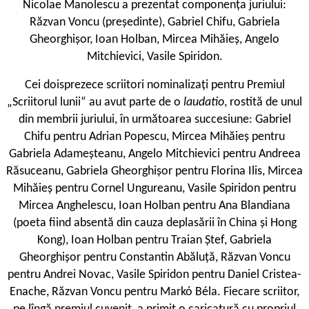
Nicolae Manolescu a prezentat componența juriului:
Răzvan Voncu (președinte), Gabriel Chifu, Gabriela
Gheorghișor, Ioan Holban, Mircea Mihăieș, Angelo
Mitchievici, Vasile Spiridon.
Cei doisprezece scriitori nominalizați pentru Premiul
„Scriitorul lunii“ au avut parte de o
laudatio
, rostită de unul
din membrii juriului, în următoarea succesiune: Gabriel
Chifu pentru Adrian Popescu, Mircea Mihăieș pentru
Gabriela Adameșteanu, Angelo Mitchievici pentru Andreea
Răsuceanu, Gabriela Gheorghișor pentru Florina Ilis, Mircea
Mihăieș pentru Cornel Ungureanu, Vasile Spiridon pentru
Mircea Anghelescu, Ioan Holban pentru Ana Blandiana
(poeta fiind absentă din cauza deplasării în China și Hong
Kong), Ioan Holban pentru Traian Ștef, Gabriela
Gheorghișor pentru Constantin Abăluță, Răzvan Voncu
pentru Andrei Novac, Vasile Spiridon pentru Daniel Cristea-
Enache, Răzvan Voncu pentru Markó Béla. Fiecare scriitor,