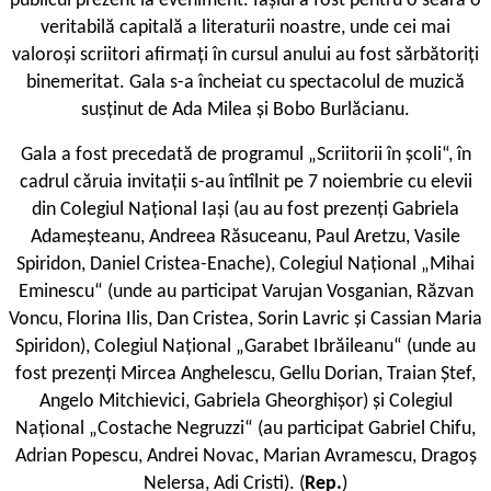
publicul prezent la eveniment. Iașiul a fost pentru o seară o
veritabilă capitală a literaturii noastre, unde cei mai
valoroși scriitori afirmați în cursul anului au fost sărbătoriți
binemeritat. Gala s-a încheiat cu spectacolul de muzică
susținut de Ada Milea și Bobo Burlăcianu.
Gala a fost precedată de programul „Scriitorii în școli“, în
cadrul căruia invitații s-au întîlnit pe 7 noiembrie cu elevii
din Colegiul Național Iași (au au fost prezenți Gabriela
Adameșteanu, Andreea Răsuceanu, Paul Aretzu, Vasile
Spiridon, Daniel Cristea-Enache), Colegiul Național „Mihai
Eminescu“ (unde au participat Varujan Vosganian, Răzvan
Voncu, Florina Ilis, Dan Cristea, Sorin Lavric și Cassian Maria
Spiridon), Colegiul Național „Garabet Ibrăileanu“ (unde au
fost prezenți Mircea Anghelescu, Gellu Dorian, Traian Ștef,
Angelo Mitchievici, Gabriela Gheorghișor) și Colegiul
Național „Costache Negruzzi“ (au participat Gabriel Chifu,
Adrian Popescu, Andrei Novac, Marian Avramescu, Dragoș
Nelersa, Adi Cristi). (
Rep.
)