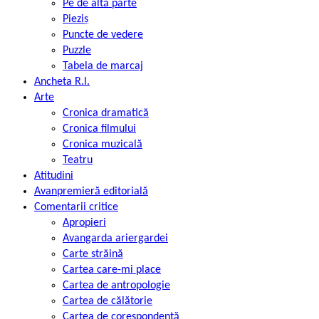
Pe de altă parte
Pieziș
Puncte de vedere
Puzzle
Tabela de marcaj
Ancheta R.l.
Arte
Cronica dramatică
Cronica filmului
Cronica muzicală
Teatru
Atitudini
Avanpremieră editorială
Comentarii critice
Apropieri
Avangarda ariergardei
Carte străină
Cartea care-mi place
Cartea de antropologie
Cartea de călătorie
Cartea de corespondență