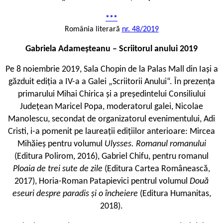
***
România literară
nr. 48/2019
Gabriela Adameșteanu – Scriitorul anului 2019
Pe 8 noiembrie 2019, Sala Chopin de la Palas Mall din Iași a
găzduit ediția a IV-a a Galei „Scriitorii Anului“. În prezența
primarului Mihai Chirica și a președintelui Consiliului
Județean Maricel Popa, moderatorul galei, Nicolae
Manolescu, secondat de organizatorul evenimentului, Adi
Cristi, i-a pomenit pe laureații edițiilor anterioare: Mircea
Mihăieș pentru volumul
Ulysses. Romanul romanului
(Editura Polirom, 2016), Gabriel Chifu, pentru romanul
Ploaia de trei sute de zile
(Editura Cartea Românească,
2017), Horia-Roman Patapievici pentrul volumul
Două
eseuri despre paradis și o încheiere
(Editura Humanitas,
2018).