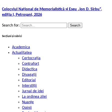
Colocviul Național de Memorialistică și Eseu „Ion D. Sîrbu“,
ediția I, Petroșani, 2026
Search for:
Secțiuni și rubrici
Academica
Actualitatea
Certocrația
Contrafort
Didactica
Divagații
Editorial
Interstiții
Jurnal de idei
La ordinea zilei
Nuanțe
Opinii